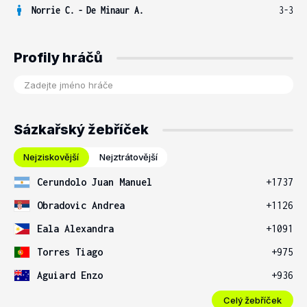
Norrie C.
-
De Minaur A.
3-3
Profily hráčů
Sázkařský žebříček
Nejziskovější
Nejztrátovější
Cerundolo Juan Manuel
+1737
Obradovic Andrea
+1126
Eala Alexandra
+1091
Torres Tiago
+975
Aguiard Enzo
+936
Celý žebříček