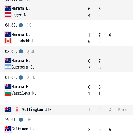
Marama E.
6
6
Egger N.
4
3
04.03.
1K
Marama E.
1
7
6
El Tabakh H.
6
5
1
02.03.
Q-OF
Marama E.
6
7
Guerberg S.
3
5
01.03.
Q-1K
Marama E.
6
6
Vassileva N.
1
1
Wellington ITF
1
2
3
Kurs
29.01.
OF
Giltinan L.
2
6
6