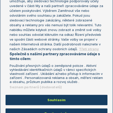
umožňuje, aby sledovací technologie podporovaly účely
Sázkařský žebříček
Wimbledon
uvedené v části My a naši partneři zpracováváme údaje za
US Open
účelem poskytování. Výběrem Zamítnout vše nebo
odvoláním svého souhlasu je zakážete. Pokud jsou
Turnaj mistrů
sledovací technologie zakázány, některé zobrazené
Turnaj mistryň
obsahy a reklamy pro vás nemusí být tolik relevantní. Tuto
Aktualní trendy
nabídku můžete kdykoli znovu zobrazit a změnit své volby
nebo souhlas odvolat kliknutím na odkaz Řízení předvoleb
ve spodní části webové stránky. Vaše volby se projeví v
Fotbalové přestupy
našem Internetová stránka. Další podrobnosti naleznete v
Livesport Daily
našich Zásadách ochrany osobních údajů.
Třetí strany
Společně s našimi partnery zpracováváme údaje s
LS Prague Open
tímto cílem:
Používání přesných údajů o zeměpisné poloze . Aktivní
vyhledávání identifikačních údajů v rámci specifických
vlastností zařízení . Ukládání a/nebo přístup k informacím v
Podmínky užití
Nastavení soukromí
zařízení . Personalizovaná reklama a obsah, měření reklam
GDPR a žurnalistika
Reklama
a obsahu, průzkum publika a rozvoj služeb .
Informace o zpracování osobních
Kontakt
Seznam partnerů (dodavatelů)
údajů
Tiráž
Souhlasím
Copyright © 2008-2026 TenisPortal.cz. Využíváme zpravodajství ČTK.