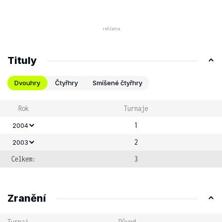
Tituly
Dvouhry
Čtyřhry
Smíšené čtyřhry
Rok
Turnaje
1
2004
2
2003
Celkem:
3
Zranění
Turnaj
Důvod