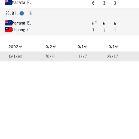
Marama E.
6
3
3
28.01.
1K
4
Marama E.
6
6
6
Chuang C.
7
1
1
2002
0/2
0/1
0/1
Celkem
70/31
13/7
29/17