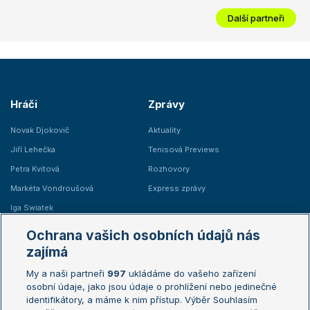
Další partneři
Hráči
Zprávy
Novak Djokovič
Aktuality
Jiří Lehečka
Tenisová Previews
Petra Kvitová
Rozhovory
Markéta Vondroušová
Express zprávy
Iga Swiatek
Marie Bouzková
Ochrana vašich osobních údajů nás
Žebříčky
Kalendář turnajů
zajímá
My a naši partneři
997
ukládáme do vašeho zařízení
Žebříček ATP (muži)
Australian Open
osobní údaje, jako jsou údaje o prohlížení nebo jedinečné
Žebříček WTA (ženy)
French Open
identifikátory, a máme k nim přístup. Výběr Souhlasím