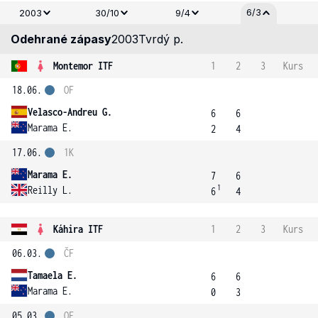
6/3
2003
30/10
9/4
Odehrané zápasy
2003
Tvrdý p.
Montemor ITF
1
2
3
Kurs
18.06.
OF
Velasco-Andreu G.
6
6
Marama E.
2
4
17.06.
1K
Marama E.
7
6
1
Reilly L.
6
4
Káhira ITF
1
2
3
Kurs
06.03.
ČF
Tamaela E.
6
6
Marama E.
0
3
05.03.
OF