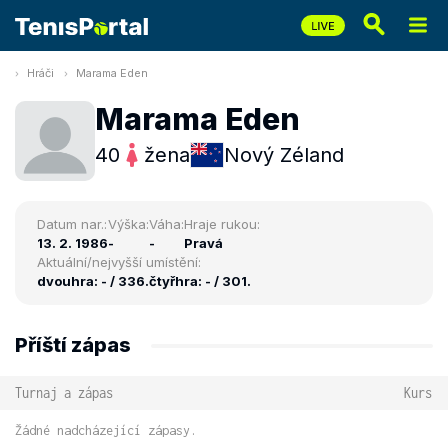
Hráči
Marama Eden
Marama Eden
40
žena
Nový Zéland
Datum nar.:
Výška:
Váha:
Hraje rukou:
13. 2. 1986
-
-
Pravá
Aktuální/nejvyšší umístění:
dvouhra: - / 336.
čtyřhra: - / 301.
Příští zápas
Turnaj a zápas
Kurs
Žádné nadcházející zápasy.