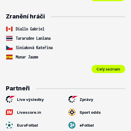
Zranění hráči
Diallo Gabriel
Tararudee Lanlana
Siniaková Kateřina
Munar Jaume
Celý seznam
Partneři
Live výsledky
Zprávy
Livescore.in
Sport odds
EuroFotbal
eFotbal