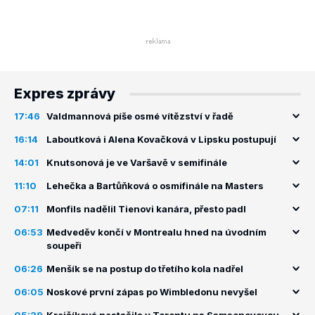
Expres zprávy
17:46
Valdmannová píše osmé vítězství v řadě
16:14
Laboutková i Alena Kovačková v Lipsku postupují
14:01
Knutsonová je ve Varšavě v semifinále
11:10
Lehečka a Bartůňková o osmifinále na Masters
07:11
Monfils nadělil Tienovi kanára, přesto padl
06:53
Medveděv končí v Montrealu hned na úvodním
soupeři
06:26
Menšík se na postup do třetího kola nadřel
06:05
Noskové první zápas po Wimbledonu nevyšel