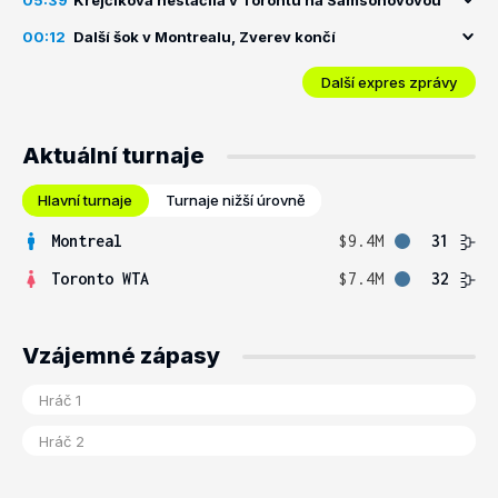
05:39
Krejčíková nestačila v Torontu na Samsonovovou
00:12
Další šok v Montrealu, Zverev končí
Další expres zprávy
Aktuální turnaje
Hlavní turnaje
Turnaje nižší úrovně
Montreal
$9.4M
31
Toronto WTA
$7.4M
32
Vzájemné zápasy