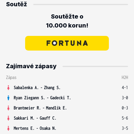
Soutěž
Soutěžte o
10.000 korun!
Zajímavé zápasy
Zápas
H2H
Sabalenka A.
-
Zhang S.
4-1
Ryan Ziegann S.
-
Gadecki T.
3-0
Brantmeier R.
-
Mandlik E.
0-3
Sakkari M.
-
Gauff C.
5-6
Mertens E.
-
Osaka N.
3-5