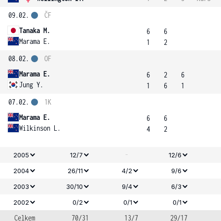
09.02.
ČF
Tanaka M.
6
6
Marama E.
1
2
08.02.
OF
Marama E.
6
2
6
Jung Y.
1
6
1
07.02.
1K
Marama E.
6
6
Wilkinson L.
4
2
-
2005
12/7
12/6
2004
26/11
4/2
9/6
2003
30/10
9/4
6/3
2002
0/2
0/1
0/1
Celkem
70/31
13/7
29/17