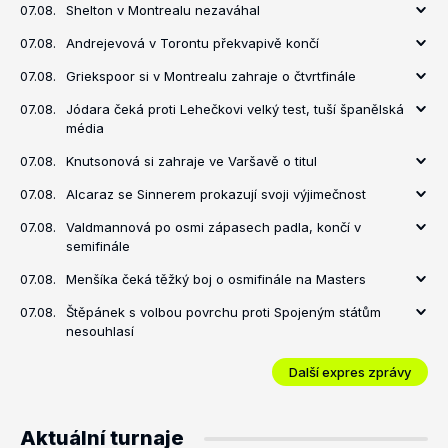
07.08.
Shelton v Montrealu nezaváhal
07.08.
Andrejevová v Torontu překvapivě končí
07.08.
Griekspoor si v Montrealu zahraje o čtvrtfinále
07.08.
Jódara čeká proti Lehečkovi velký test, tuší španělská
média
07.08.
Knutsonová si zahraje ve Varšavě o titul
07.08.
Alcaraz se Sinnerem prokazují svoji výjimečnost
07.08.
Valdmannová po osmi zápasech padla, končí v
semifinále
07.08.
Menšíka čeká těžký boj o osmifinále na Masters
07.08.
Štěpánek s volbou povrchu proti Spojeným státům
nesouhlasí
Další expres zprávy
Aktuální turnaje