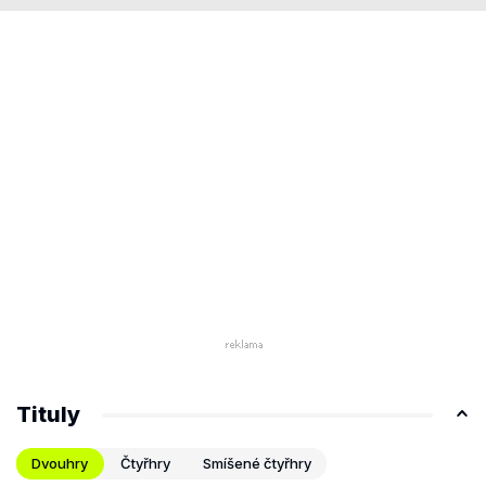
Tituly
Dvouhry
Čtyřhry
Smíšené čtyřhry