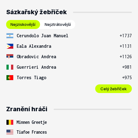
Sázkařský žebříček
Nejziskovější
Nejztrátovější
Cerundolo Juan Manuel
+1737
Eala Alexandra
+1131
Obradovic Andrea
+1126
Guerrieri Andrea
+981
Torres Tiago
+975
Celý žebříček
Zranění hráči
Minnen Greetje
Tiafoe Frances