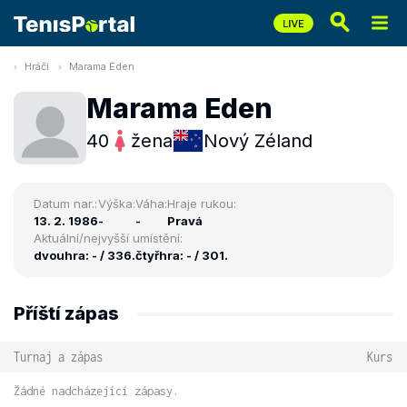
Hráči
Marama Eden
Marama Eden
40
žena
Nový Zéland
Datum nar.:
Výška:
Váha:
Hraje rukou:
13. 2. 1986
-
-
Pravá
Aktuální/nejvyšší umístění:
dvouhra: - / 336.
čtyřhra: - / 301.
Příští zápas
Turnaj a zápas
Kurs
Žádné nadcházející zápasy.