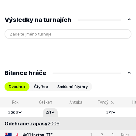
Výsledky na turnajích
Bilance hráče
Dvouhra
Čtyřhra
Smíšené čtyřhry
Rok
Celkem
Antuka
Tvrdý p.
H
-
2/1
2006
2/1
Odehrané zápasy
2006
Wellington ITF
1
2
3
Kurs