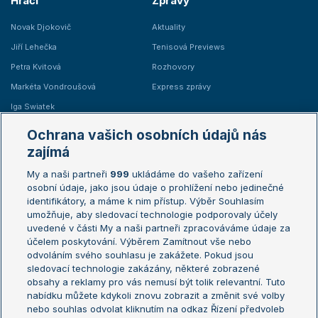
Hráči
Zprávy
Novak Djokovič
Aktuality
Jiří Lehečka
Tenisová Previews
Petra Kvitová
Rozhovory
Markéta Vondroušová
Express zprávy
Iga Swiatek
Marie Bouzková
Ochrana vašich osobních údajů nás
Žebříčky
Kalendář turnajů
zajímá
My a naši partneři
999
ukládáme do vašeho zařízení
Žebříček ATP (muži)
Australian Open
osobní údaje, jako jsou údaje o prohlížení nebo jedinečné
Žebříček WTA (ženy)
French Open
identifikátory, a máme k nim přístup. Výběr Souhlasím
umožňuje, aby sledovací technologie podporovaly účely
Sázkařský žebříček
Wimbledon
uvedené v části My a naši partneři zpracováváme údaje za
US Open
účelem poskytování. Výběrem Zamítnout vše nebo
odvoláním svého souhlasu je zakážete. Pokud jsou
Turnaj mistrů
sledovací technologie zakázány, některé zobrazené
Turnaj mistryň
obsahy a reklamy pro vás nemusí být tolik relevantní. Tuto
Aktualní trendy
nabídku můžete kdykoli znovu zobrazit a změnit své volby
nebo souhlas odvolat kliknutím na odkaz Řízení předvoleb