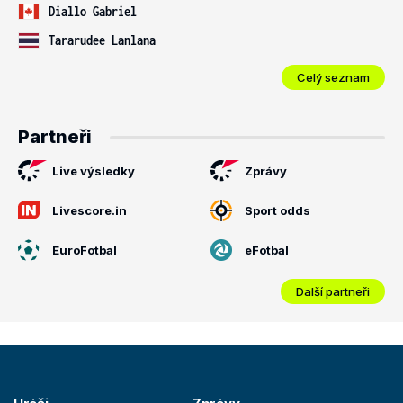
Diallo Gabriel
Tararudee Lanlana
Celý seznam
Partneři
Live výsledky
Zprávy
Livescore.in
Sport odds
EuroFotbal
eFotbal
Další partneři