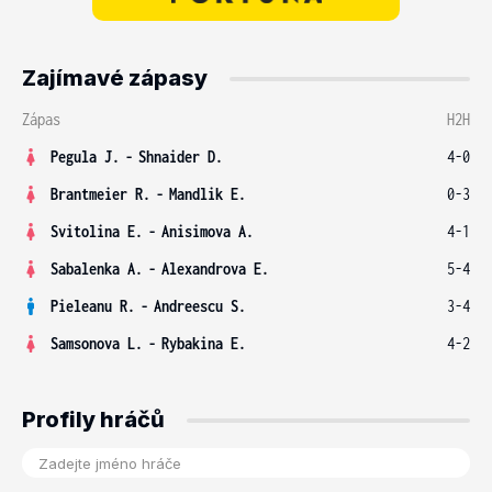
Zajímavé zápasy
Zápas
H2H
Pegula J.
-
Shnaider D.
4-0
Brantmeier R.
-
Mandlik E.
0-3
Svitolina E.
-
Anisimova A.
4-1
Sabalenka A.
-
Alexandrova E.
5-4
Pieleanu R.
-
Andreescu S.
3-4
Samsonova L.
-
Rybakina E.
4-2
Profily hráčů