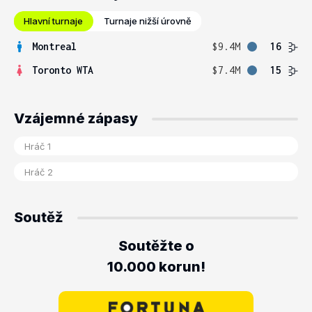
Hlavní turnaje
Turnaje nižší úrovně
Montreal
$9.4M
16
Toronto WTA
$7.4M
15
Vzájemné zápasy
Soutěž
Soutěžte o
10.000 korun!