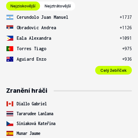
Nejziskovější
Nejztrátovější
Cerundolo Juan Manuel
+1737
Obradovic Andrea
+1126
Eala Alexandra
+1091
Torres Tiago
+975
Aguiard Enzo
+936
Celý žebříček
Zranění hráči
Diallo Gabriel
Tararudee Lanlana
Siniaková Kateřina
Munar Jaume