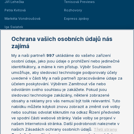
Jiří Lehečka
Tenisová Previews
Petra Kvitová
Rozhovory
Markéta Vondroušová
Express zprávy
Iga Swiatek
Marie Bouzková
Ochrana vašich osobních údajů nás
Žebříčky
Kalendář turnajů
zajímá
My a naši partneři
997
ukládáme do vašeho zařízení
Žebříček ATP (muži)
Australian Open
osobní údaje, jako jsou údaje o prohlížení nebo jedinečné
Žebříček WTA (ženy)
French Open
identifikátory, a máme k nim přístup. Výběr Souhlasím
umožňuje, aby sledovací technologie podporovaly účely
Sázkařský žebříček
Wimbledon
uvedené v části My a naši partneři zpracováváme údaje za
US Open
účelem poskytování. Výběrem Zamítnout vše nebo
odvoláním svého souhlasu je zakážete. Pokud jsou
Turnaj mistrů
sledovací technologie zakázány, některé zobrazené
Turnaj mistryň
obsahy a reklamy pro vás nemusí být tolik relevantní. Tuto
Aktualní trendy
nabídku můžete kdykoli znovu zobrazit a změnit své volby
nebo souhlas odvolat kliknutím na odkaz Řízení předvoleb
ve spodní části webové stránky. Vaše volby se projeví v
Fotbalové přestupy
našem Internetová stránka. Další podrobnosti naleznete v
Livesport Daily
našich Zásadách ochrany osobních údajů.
Třetí strany