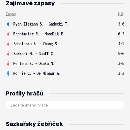
Zajímavé zápasy
Zápas
H2H
Ryan Ziegann S.
-
Gadecki T.
3-0
Brantmeier R.
-
Mandlik E.
0-3
Sabalenka A.
-
Zhang S.
4-1
Sakkari M.
-
Gauff C.
5-6
Mertens E.
-
Osaka N.
3-5
Norrie C.
-
De Minaur A.
3-3
Profily hráčů
Sázkařský žebříček