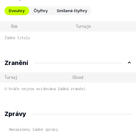
Dvouhry
Čtyřhry
Smíšené čtyřhry
Rok
Turnaje
Žádné tituly
Zranění
Turnaj
Důvod
U hráče nejsou evidována žádná zranění.
Zprávy
Nenalezeny žádné zprávy.