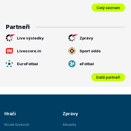
Celý seznam
Partneři
Live výsledky
Zprávy
Livescore.in
Sport odds
EuroFotbal
eFotbal
Další partneři
Hráči
Zprávy
Novak Djokovič
Aktuality