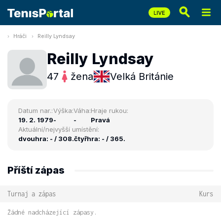
Hráči
Reilly Lyndsay
Reilly Lyndsay
47
žena
Velká Británie
Datum nar.:
Výška:
Váha:
Hraje rukou:
19. 2. 1979
-
-
Pravá
Aktuální/nejvyšší umístění:
dvouhra: - / 308.
čtyřhra: - / 365.
Příští zápas
Turnaj a zápas
Kurs
Žádné nadcházející zápasy.