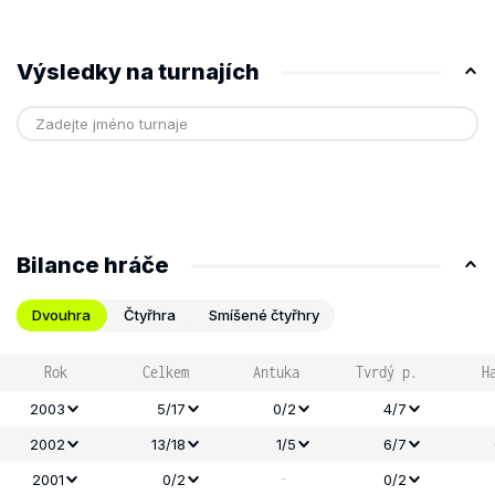
Výsledky na turnajích
Bilance hráče
Dvouhra
Čtyřhra
Smíšené čtyřhry
Rok
Celkem
Antuka
Tvrdý p.
H
2003
5/17
0/2
4/7
2002
13/18
1/5
6/7
-
2001
0/2
0/2