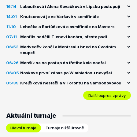
16:14
Laboutková i Alena Kovačková v Lipsku postupují
14:01
Knutsonová je ve Varšavě v semifinále
11:10
Lehečka a Bartůňková o osmifinále na Masters
07:11
Monfils nadělil Tienovi kanára, přesto padl
06:53
Medveděv končí v Montrealu hned na úvodním
soupeři
06:26
Menšík se na postup do třetího kola nadřel
06:05
Noskové první zápas po Wimbledonu nevyšel
05:39
Krejčíková nestačila v Torontu na Samsonovovou
Další expres zprávy
Aktuální turnaje
Hlavní turnaje
Turnaje nižší úrovně