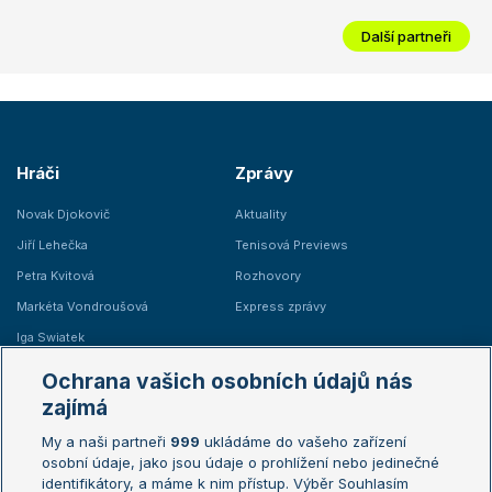
Další partneři
Hráči
Zprávy
Novak Djokovič
Aktuality
Jiří Lehečka
Tenisová Previews
Petra Kvitová
Rozhovory
Markéta Vondroušová
Express zprávy
Iga Swiatek
Marie Bouzková
Ochrana vašich osobních údajů nás
Žebříčky
Kalendář turnajů
zajímá
My a naši partneři
999
ukládáme do vašeho zařízení
Žebříček ATP (muži)
Australian Open
osobní údaje, jako jsou údaje o prohlížení nebo jedinečné
Žebříček WTA (ženy)
French Open
identifikátory, a máme k nim přístup. Výběr Souhlasím