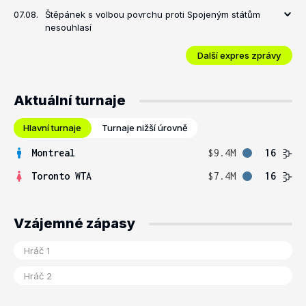
07.08.
Štěpánek s volbou povrchu proti Spojeným státům
nesouhlasí
Další expres zprávy
Aktuální turnaje
Hlavní turnaje
Turnaje nižší úrovně
Montreal
$9.4M
16
Toronto WTA
$7.4M
16
Vzájemné zápasy