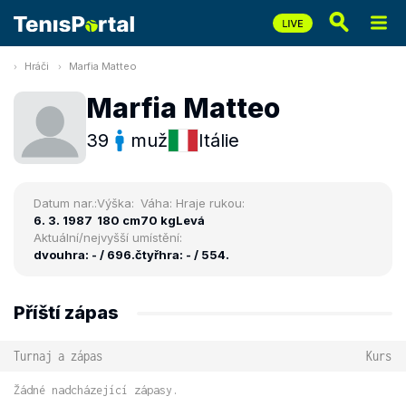
Hráči
Marfia Matteo
Marfia Matteo
39
muž
Itálie
Datum nar.:
Výška:
Váha:
Hraje rukou:
6. 3. 1987
180 cm
70 kg
Levá
Aktuální/nejvyšší umístění:
dvouhra: - / 696.
čtyřhra: - / 554.
Příští zápas
Turnaj a zápas
Kurs
Žádné nadcházející zápasy.