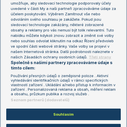
umožňuje, aby sledovací technologie podporovaly účely
Sázkařský žebříček
Wimbledon
uvedené v části My a naši partneři zpracováváme údaje za
US Open
účelem poskytování. Výběrem Zamítnout vše nebo
odvoláním svého souhlasu je zakážete. Pokud jsou
Turnaj mistrů
sledovací technologie zakázány, některé zobrazené
Turnaj mistryň
obsahy a reklamy pro vás nemusí být tolik relevantní. Tuto
Aktualní trendy
nabídku můžete kdykoli znovu zobrazit a změnit své volby
nebo souhlas odvolat kliknutím na odkaz Řízení předvoleb
ve spodní části webové stránky. Vaše volby se projeví v
Fotbalové přestupy
našem Internetová stránka. Další podrobnosti naleznete v
Livesport Daily
našich Zásadách ochrany osobních údajů.
Třetí strany
Společně s našimi partnery zpracováváme údaje s
LS Prague Open
tímto cílem:
Používání přesných údajů o zeměpisné poloze . Aktivní
vyhledávání identifikačních údajů v rámci specifických
vlastností zařízení . Ukládání a/nebo přístup k informacím v
Podmínky užití
Nastavení soukromí
zařízení . Personalizovaná reklama a obsah, měření reklam
GDPR a žurnalistika
Reklama
a obsahu, průzkum publika a rozvoj služeb .
Informace o zpracování osobních
Kontakt
Seznam partnerů (dodavatelů)
údajů
Tiráž
Souhlasím
Copyright © 2008-2026 TenisPortal.cz. Využíváme zpravodajství ČTK.