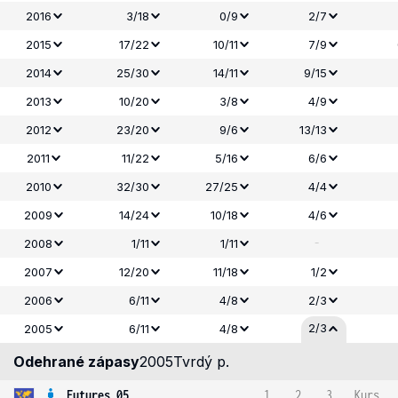
2016
3/18
0/9
2/7
2015
17/22
10/11
7/9
2014
25/30
14/11
9/15
2013
10/20
3/8
4/9
2012
23/20
9/6
13/13
2011
11/22
5/16
6/6
2010
32/30
27/25
4/4
2009
14/24
10/18
4/6
-
2008
1/11
1/11
2007
12/20
11/18
1/2
2006
6/11
4/8
2/3
2/3
2005
6/11
4/8
Odehrané zápasy
2005
Tvrdý p.
Futures 05
1
2
3
Kurs