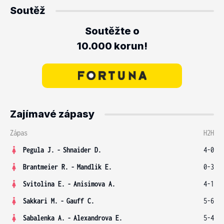
Soutěž
Soutěžte o
10.000 korun!
Zajímavé zápasy
Zápas
H2H
Pegula J.
-
Shnaider D.
4-0
Brantmeier R.
-
Mandlik E.
0-3
Svitolina E.
-
Anisimova A.
4-1
Sakkari M.
-
Gauff C.
5-6
Sabalenka A.
-
Alexandrova E.
5-4