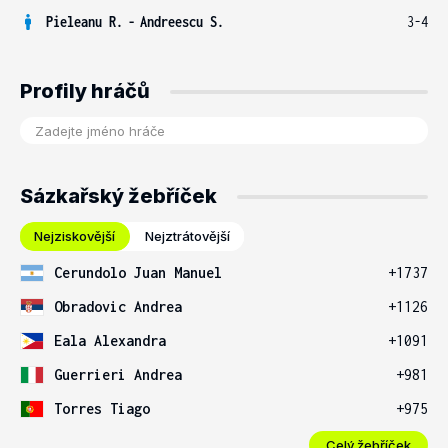
Pieleanu R.
-
Andreescu S.
3-4
Profily hráčů
Sázkařský žebříček
Nejziskovější
Nejztrátovější
Cerundolo Juan Manuel
+1737
Obradovic Andrea
+1126
Eala Alexandra
+1091
Guerrieri Andrea
+981
Torres Tiago
+975
Celý žebříček