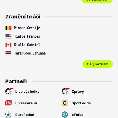
Zranění hráči
Minnen Greetje
Tiafoe Frances
Diallo Gabriel
Tararudee Lanlana
Celý seznam
Partneři
Live výsledky
Zprávy
Livescore.in
Sport odds
EuroFotbal
eFotbal