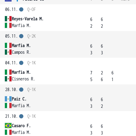
06.11.
Q-OF
Reyes-Varela M.
6
6
Marfia M.
2
2
05.11.
Q-2K
Marfia M.
6
6
Campos R.
3
3
04.11.
Q-1K
Marfia M.
7
2
6
Cisneros R.
5
6
1
28.10.
Q-1K
Paiz C.
6
6
Marfia M.
3
2
21.10.
Q-1K
Casaro F.
6
6
Marfia M.
3
3