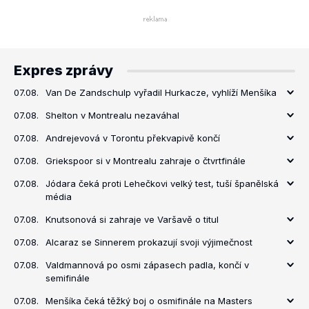
Expres zprávy
07.08.
Van De Zandschulp vyřadil Hurkacze, vyhlíží Menšíka
07.08.
Shelton v Montrealu nezaváhal
07.08.
Andrejevová v Torontu překvapivě končí
07.08.
Griekspoor si v Montrealu zahraje o čtvrtfinále
07.08.
Jódara čeká proti Lehečkovi velký test, tuší španělská
média
07.08.
Knutsonová si zahraje ve Varšavě o titul
07.08.
Alcaraz se Sinnerem prokazují svoji výjimečnost
07.08.
Valdmannová po osmi zápasech padla, končí v
semifinále
07.08.
Menšíka čeká těžký boj o osmifinále na Masters