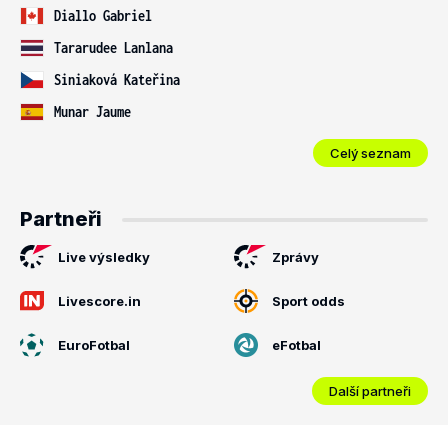
Diallo Gabriel
Tararudee Lanlana
Siniaková Kateřina
Munar Jaume
Celý seznam
Partneři
Live výsledky
Zprávy
Livescore.in
Sport odds
EuroFotbal
eFotbal
Další partneři