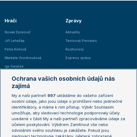
Hráči
Zprávy
Novak Djokovič
Aktuality
Jiří Lehečka
Tenisová Previews
Petra Kvitová
Rozhovory
Markéta Vondroušová
Express zprávy
Iga Swiatek
Marie Bouzková
Ochrana vašich osobních údajů nás
Žebříčky
Kalendář turnajů
zajímá
My a naši partneři
997
ukládáme do vašeho zařízení
Žebříček ATP (muži)
Australian Open
osobní údaje, jako jsou údaje o prohlížení nebo jedinečné
Žebříček WTA (ženy)
French Open
identifikátory, a máme k nim přístup. Výběr Souhlasím
umožňuje, aby sledovací technologie podporovaly účely
Sázkařský žebříček
Wimbledon
uvedené v části My a naši partneři zpracováváme údaje za
US Open
účelem poskytování. Výběrem Zamítnout vše nebo
odvoláním svého souhlasu je zakážete. Pokud jsou
Turnaj mistrů
sledovací technologie zakázány, některé zobrazené