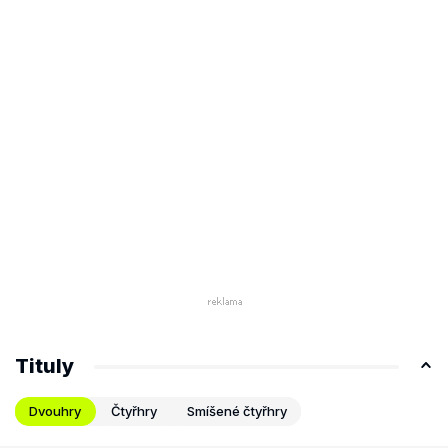
Tituly
Dvouhry
Čtyřhry
Smíšené čtyřhry