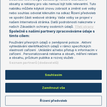
Turnaj mistryň
obsahy a reklamy pro vás nemusí být tolik relevantní. Tuto
Aktualní trendy
nabídku můžete kdykoli znovu zobrazit a změnit své volby
nebo souhlas odvolat kliknutím na odkaz Řízení předvoleb
ve spodní části webové stránky. Vaše volby se projeví v
Fotbalové přestupy
našem Internetová stránka. Další podrobnosti naleznete v
Livesport Daily
našich Zásadách ochrany osobních údajů.
Třetí strany
Společně s našimi partnery zpracováváme údaje s
LS Prague Open
tímto cílem:
Používání přesných údajů o zeměpisné poloze . Aktivní
vyhledávání identifikačních údajů v rámci specifických
vlastností zařízení . Ukládání a/nebo přístup k informacím v
Podmínky užití
Nastavení soukromí
zařízení . Personalizovaná reklama a obsah, měření reklam
GDPR a žurnalistika
Reklama
a obsahu, průzkum publika a rozvoj služeb .
Informace o zpracování osobních
Kontakt
Seznam partnerů (dodavatelů)
údajů
Tiráž
Souhlasím
Copyright © 2008-2026 TenisPortal.cz. Využíváme zpravodajství ČTK.
Zamítnout vše
Řízení předvoleb