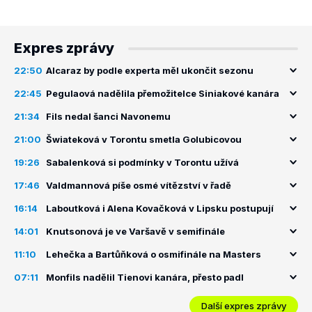
Expres zprávy
22:50
Alcaraz by podle experta měl ukončit sezonu
22:45
Pegulaová nadělila přemožitelce Siniakové kanára
21:34
Fils nedal šanci Navonemu
21:00
Šwiateková v Torontu smetla Golubicovou
19:26
Sabalenková si podmínky v Torontu užívá
17:46
Valdmannová píše osmé vítězství v řadě
16:14
Laboutková i Alena Kovačková v Lipsku postupují
14:01
Knutsonová je ve Varšavě v semifinále
11:10
Lehečka a Bartůňková o osmifinále na Masters
07:11
Monfils nadělil Tienovi kanára, přesto padl
Další expres zprávy