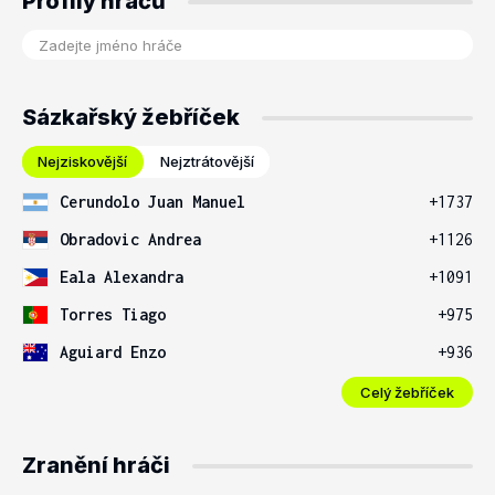
Profily hráčů
Sázkařský žebříček
Nejziskovější
Nejztrátovější
Cerundolo Juan Manuel
+1737
Obradovic Andrea
+1126
Eala Alexandra
+1091
Torres Tiago
+975
Aguiard Enzo
+936
Celý žebříček
Zranění hráči