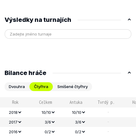
Výsledky na turnajích
Bilance hráče
Dvouhra
Čtyřhra
Smíšené čtyřhry
Rok
Celkem
Antuka
Tvrdý p.
H
-
2018
10/10
10/10
-
2017
3/6
3/6
-
2016
0/2
0/2