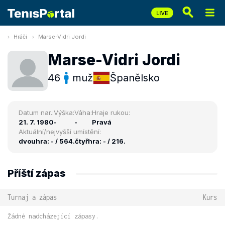
Hráči
Marse-Vidri Jordi
Marse-Vidri Jordi
46
muž
Španělsko
Datum nar.:
Výška:
Váha:
Hraje rukou:
21. 7. 1980
-
-
Pravá
Aktuální/nejvyšší umístění:
dvouhra: - / 564.
čtyřhra: - / 216.
Příští zápas
Turnaj a zápas
Kurs
Žádné nadcházející zápasy.