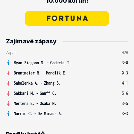
10.000 korun!
Zajímavé zápasy
Zápas
H2H
Ryan Ziegann S.
-
Gadecki T.
3-0
Brantmeier R.
-
Mandlik E.
0-3
Sabalenka A.
-
Zhang S.
4-1
Sakkari M.
-
Gauff C.
5-6
Mertens E.
-
Osaka N.
3-5
Norrie C.
-
De Minaur A.
3-3