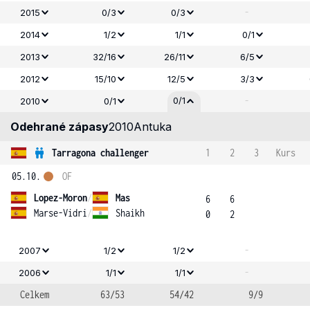
-
2015
0/3
0/3
2014
1/2
1/1
0/1
2013
32/16
26/11
6/5
2012
15/10
12/5
3/3
-
0/1
2010
0/1
Odehrané zápasy
2010
Antuka
Tarragona challenger
1
2
3
Kurs
05.10.
OF
Lopez-Moron
/
Mas
6
6
Marse-Vidri
/
Shaikh
0
2
-
2007
1/2
1/2
-
2006
1/1
1/1
Celkem
63/53
54/42
9/9