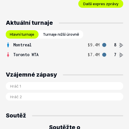
Další expres zprávy
Aktuální turnaje
Hlavní turnaje
Turnaje nižší úrovně
Montreal
$9.4M
8
Toronto WTA
$7.4M
7
Vzájemné zápasy
Soutěž
Soutěžte o