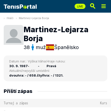
Hráči
Martinez-Lejarza Borja
Martinez-Lejarza
Borja
38
muž
Španělsko
Datum nar.:
Výška:
Váha:
Hraje rukou:
30. 9. 1987
-
-
Pravá
Aktuální/nejvyšší umístění:
dvouhra: - / 658.
čtyřhra: - / 1321.
Příští zápas
Turnaj a zápas
Kurs