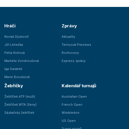
Hráči
Zprávy
Novak Djokovič
Aktuality
Jiří Lehečka
Tenisová Previews
Petra Kvitová
Rozhovory
Markéta Vondroušová
Express zprávy
Iga Swiatek
Marie Bouzková
Žebříčky
Kalendář turnajů
Žebříček ATP (muži)
Australian Open
Žebříček WTA (ženy)
French Open
Sázkařský žebříček
Wimbledon
US Open
Turnaj mistrů