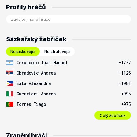
Profily hráčů
Sázkařský žebříček
Nejziskovější
Nejztrátovější
Cerundolo Juan Manuel
+1737
Obradovic Andrea
+1126
Eala Alexandra
+1081
Guerrieri Andrea
+995
Torres Tiago
+975
Celý žebříček
Zranění hráči