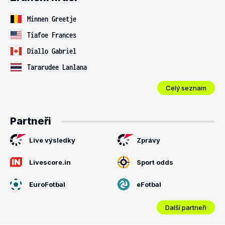
Minnen Greetje
Tiafoe Frances
Diallo Gabriel
Tararudee Lanlana
Celý seznam
Partneři
Live výsledky
Zprávy
Livescore.in
Sport odds
EuroFotbal
eFotbal
Další partneři