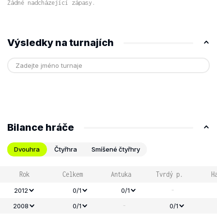
Žádné nadcházející zápasy.
Výsledky na turnajích
Bilance hráče
Dvouhra
Čtyřhra
Smíšené čtyřhry
Rok
Celkem
Antuka
Tvrdý p.
H
-
2012
0/1
0/1
-
2008
0/1
0/1