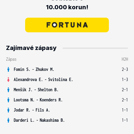
10.000 korun!
Zajímavé zápasy
Zápas
H2H
Fomin S.
-
Zhukov M.
2-3
Alexandrova E.
-
Svitolina E.
1-3
Menšík J.
-
Shelton B.
2-1
Lootsma N.
-
Koenders R.
2-1
Jodar R.
-
Fils A.
1-1
Darderi L.
-
Nakashima B.
1-1