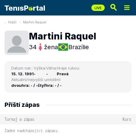
Hráči
Martini Raquel
Martini Raquel
34
žena
Brazílie
Datum nar.:
Výška:
Váha:
Hraje rukou:
15. 12. 1991
-
-
Pravá
Aktuální/nejvyšší umístění:
dvouhra: - / -
čtyřhra: - / -
Příští zápas
Turnaj a zápas
Kurs
Žádné nadcházející zápasy.