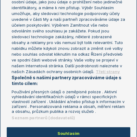
osobní údaje, jako jsou údaje o prohlížení nebo jedinečné
Žebříček WTA (ženy)
French Open
identifikátory, a máme k nim přístup. Výběr Souhlasím
umožňuje, aby sledovací technologie podporovaly účely
Sázkařský žebříček
Wimbledon
uvedené v části My a naši partneři zpracováváme údaje za
US Open
účelem poskytování. Výběrem Zamítnout vše nebo
odvoláním svého souhlasu je zakážete. Pokud jsou
Turnaj mistrů
sledovací technologie zakázány, některé zobrazené
Turnaj mistryň
obsahy a reklamy pro vás nemusí být tolik relevantní. Tuto
Aktualní trendy
nabídku můžete kdykoli znovu zobrazit a změnit své volby
nebo souhlas odvolat kliknutím na odkaz Řízení předvoleb
ve spodní části webové stránky. Vaše volby se projeví v
Fotbalové přestupy
našem Internetová stránka. Další podrobnosti naleznete v
Livesport Daily
našich Zásadách ochrany osobních údajů.
Třetí strany
Společně s našimi partnery zpracováváme údaje s
LS Prague Open
tímto cílem:
Používání přesných údajů o zeměpisné poloze . Aktivní
vyhledávání identifikačních údajů v rámci specifických
vlastností zařízení . Ukládání a/nebo přístup k informacím v
Podmínky užití
Nastavení soukromí
zařízení . Personalizovaná reklama a obsah, měření reklam
GDPR a žurnalistika
Reklama
a obsahu, průzkum publika a rozvoj služeb .
Informace o zpracování osobních
Kontakt
Seznam partnerů (dodavatelů)
údajů
Tiráž
Souhlasím