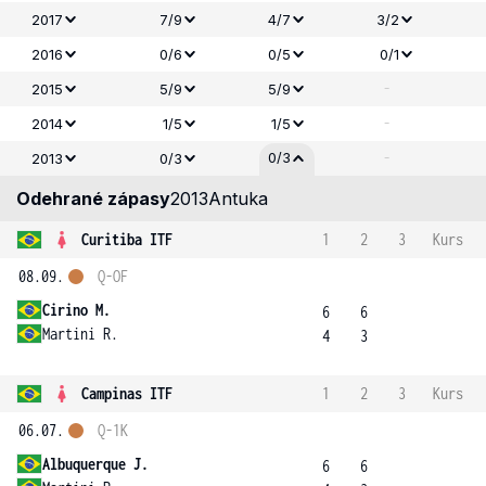
2017
7/9
4/7
3/2
2016
0/6
0/5
0/1
-
2015
5/9
5/9
-
2014
1/5
1/5
-
0/3
2013
0/3
Odehrané zápasy
2013
Antuka
Curitiba ITF
1
2
3
Kurs
08.09.
Q-OF
Cirino M.
6
6
Martini R.
4
3
Campinas ITF
1
2
3
Kurs
06.07.
Q-1K
Albuquerque J.
6
6