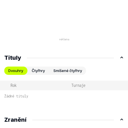
Tituly
Dvouhry
Čtyřhry
Smíšené čtyřhry
Rok
Turnaje
Žádné tituly
Zranění