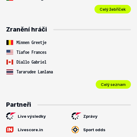
Celý žebříček
Zranění hráči
Minnen Greetje
Tiafoe Frances
Diallo Gabriel
Tararudee Lanlana
Celý seznam
Partneři
Live výsledky
Zprávy
Livescore.in
Sport odds