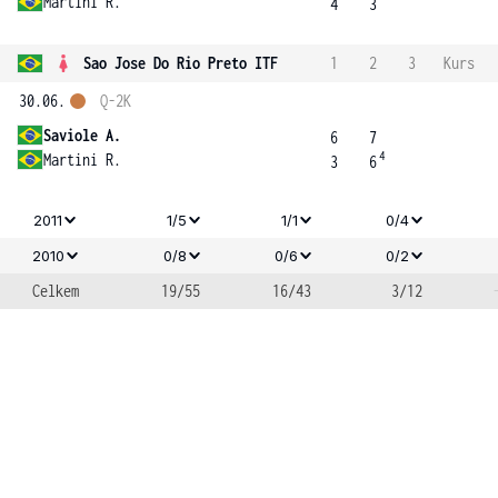
Martini R.
4
3
Sao Jose Do Rio Preto ITF
1
2
3
Kurs
30.06.
Q-2K
Saviole A.
6
7
4
Martini R.
3
6
2011
1/5
1/1
0/4
2010
0/8
0/6
0/2
Celkem
19/55
16/43
3/12