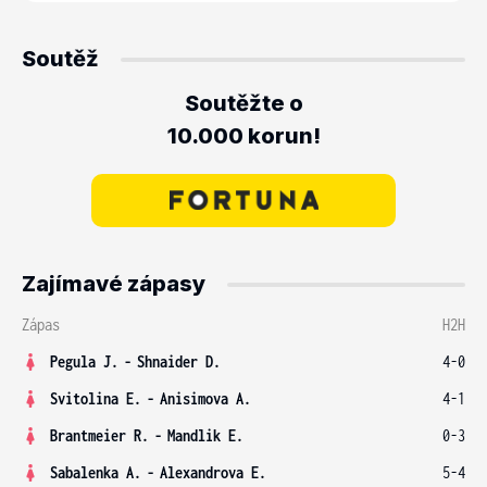
Soutěž
Soutěžte o
10.000 korun!
Zajímavé zápasy
Zápas
H2H
Pegula J.
-
Shnaider D.
4-0
Svitolina E.
-
Anisimova A.
4-1
Brantmeier R.
-
Mandlik E.
0-3
Sabalenka A.
-
Alexandrova E.
5-4