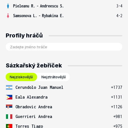
Pieleanu R.
-
Andreescu S.
3-4
Samsonova L.
-
Rybakina E.
4-2
Profily hráčů
Sázkařský žebříček
Nejziskovější
Nejztrátovější
Cerundolo Juan Manuel
+1737
Eala Alexandra
+1131
Obradovic Andrea
+1126
Guerrieri Andrea
+981
Torres Tiago
+975