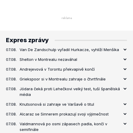
Expres zprávy
07.08.
Van De Zandschulp vyřadil Hurkacze, vyhlíží Menšíka
07.08.
Shelton v Montrealu nezaváhal
07.08.
Andrejevová v Torontu překvapivě končí
07.08.
Griekspoor si v Montrealu zahraje o čtvrtfinále
07.08.
Jódara čeká proti Lehečkovi velký test, tuší španělská
média
07.08.
Knutsonová si zahraje ve Varšavě o titul
07.08.
Alcaraz se Sinnerem prokazují svoji výjimečnost
07.08.
Valdmannová po osmi zápasech padla, končí v
semifinále