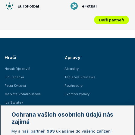
EuroFotbal
eFotbal
Další partneři
Hráči
Zprávy
Novak Djokovič
Aktuality
Jiří Lehečka
Tenisová Previews
Petra Kvitová
Rozhovory
Markéta Vondroušová
Express zprávy
Iga Swiatek
Marie Bouzková
Ochrana vašich osobních údajů nás
Žebříčky
Kalendář turnajů
zajímá
My a naši partneři
999
ukládáme do vašeho zařízení
Žebříček ATP (muži)
Australian Open