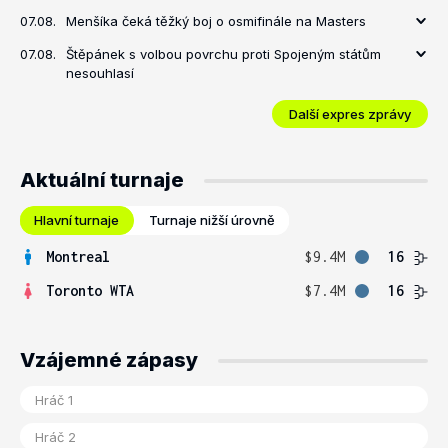
07.08.
Menšíka čeká těžký boj o osmifinále na Masters
07.08.
Štěpánek s volbou povrchu proti Spojeným státům
nesouhlasí
Další expres zprávy
Aktuální turnaje
Hlavní turnaje
Turnaje nižší úrovně
Montreal
$9.4M
16
Toronto WTA
$7.4M
16
Vzájemné zápasy