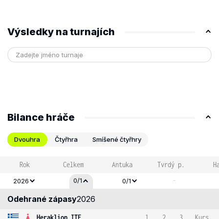
Výsledky na turnajích
Bilance hráče
Dvouhra
Čtyřhra
Smíšené čtyřhry
Rok
Celkem
Antuka
Tvrdý p.
H
-
0/1
2026
0/1
Odehrané zápasy
2026
Heraklion ITF
1
2
3
Kurs