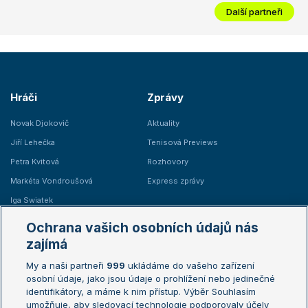
Další partneři
Hráči
Zprávy
Novak Djokovič
Aktuality
Jiří Lehečka
Tenisová Previews
Petra Kvitová
Rozhovory
Markéta Vondroušová
Express zprávy
Iga Swiatek
Marie Bouzková
Ochrana vašich osobních údajů nás
Žebříčky
Kalendář turnajů
zajímá
My a naši partneři
999
ukládáme do vašeho zařízení
Žebříček ATP (muži)
Australian Open
osobní údaje, jako jsou údaje o prohlížení nebo jedinečné
Žebříček WTA (ženy)
French Open
identifikátory, a máme k nim přístup. Výběr Souhlasím
umožňuje, aby sledovací technologie podporovaly účely
Sázkařský žebříček
Wimbledon