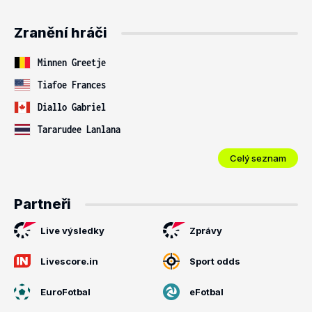
Zranění hráči
Minnen Greetje
Tiafoe Frances
Diallo Gabriel
Tararudee Lanlana
Celý seznam
Partneři
Live výsledky
Zprávy
Livescore.in
Sport odds
EuroFotbal
eFotbal