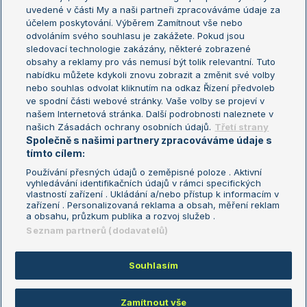
uvedené v části My a naši partneři zpracováváme údaje za
US Open
účelem poskytování. Výběrem Zamítnout vše nebo
odvoláním svého souhlasu je zakážete. Pokud jsou
Turnaj mistrů
sledovací technologie zakázány, některé zobrazené
Turnaj mistryň
obsahy a reklamy pro vás nemusí být tolik relevantní. Tuto
Aktualní trendy
nabídku můžete kdykoli znovu zobrazit a změnit své volby
nebo souhlas odvolat kliknutím na odkaz Řízení předvoleb
ve spodní části webové stránky. Vaše volby se projeví v
Fotbalové přestupy
našem Internetová stránka. Další podrobnosti naleznete v
Livesport Daily
našich Zásadách ochrany osobních údajů.
Třetí strany
Společně s našimi partnery zpracováváme údaje s
LS Prague Open
tímto cílem:
Používání přesných údajů o zeměpisné poloze . Aktivní
vyhledávání identifikačních údajů v rámci specifických
vlastností zařízení . Ukládání a/nebo přístup k informacím v
Podmínky užití
Nastavení soukromí
zařízení . Personalizovaná reklama a obsah, měření reklam
GDPR a žurnalistika
Reklama
a obsahu, průzkum publika a rozvoj služeb .
Informace o zpracování osobních
Kontakt
Seznam partnerů (dodavatelů)
údajů
Tiráž
Souhlasím
Copyright © 2008-2026 TenisPortal.cz. Využíváme zpravodajství ČTK.
Zamítnout vše