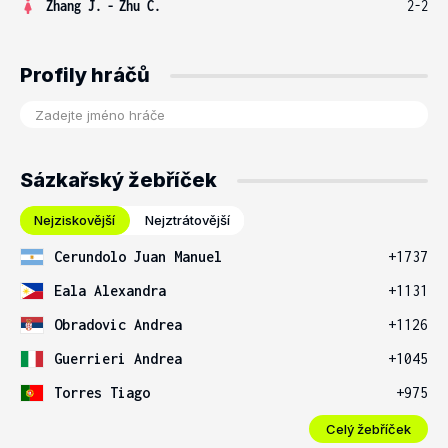
Zhang J.
-
Zhu C.
2-2
Profily hráčů
Sázkařský žebříček
Nejziskovější
Nejztrátovější
Cerundolo Juan Manuel
+1737
Eala Alexandra
+1131
Obradovic Andrea
+1126
Guerrieri Andrea
+1045
Torres Tiago
+975
Celý žebříček