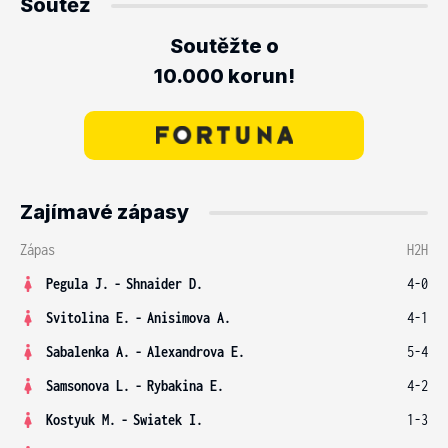
Soutěž
Soutěžte o
10.000 korun!
Zajímavé zápasy
Zápas
H2H
Pegula J.
-
Shnaider D.
4-0
Svitolina E.
-
Anisimova A.
4-1
Sabalenka A.
-
Alexandrova E.
5-4
Samsonova L.
-
Rybakina E.
4-2
Kostyuk M.
-
Swiatek I.
1-3