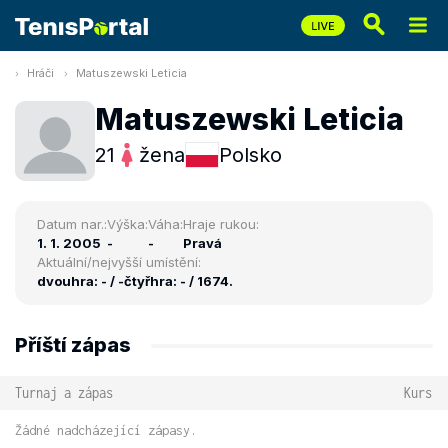
Hráči
Matuszewski Leticia
Matuszewski Leticia
21
žena
Polsko
Datum nar.:
Výška:
Váha:
Hraje rukou:
1. 1. 2005
-
-
Pravá
Aktuální/nejvyšší umístění:
dvouhra: - / -
čtyřhra: - / 1674.
Příští zápas
Turnaj a zápas
Kurs
Žádné nadcházející zápasy.