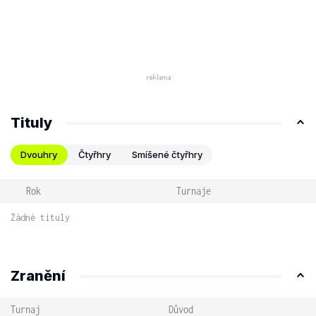
Tituly
Dvouhry
Čtyřhry
Smíšené čtyřhry
Rok
Turnaje
Žádné tituly
Zranění
Turnaj
Důvod