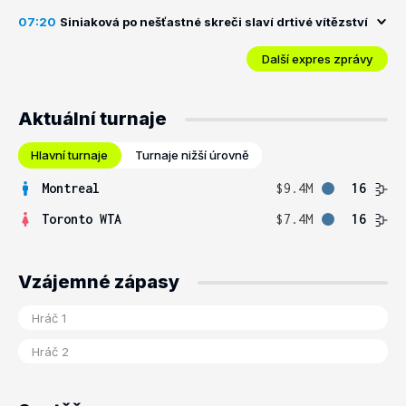
07:20
Siniaková po nešťastné skreči slaví drtivé vítězství
Další expres zprávy
Aktuální turnaje
Hlavní turnaje
Turnaje nižší úrovně
Montreal
$9.4M
16
Toronto WTA
$7.4M
16
Vzájemné zápasy