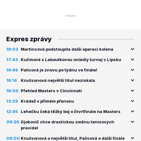
Expres zprávy
18:03
Martincová podstoupila další operaci kolena
17:43
Kučmová s Laboutkovou ovládly turnaj v Lipsku
16:49
Palicová je znovu po týdnu ve finále!
16:14
Knutsonová největší titul nezískala
16:00
Přehled Masters v Cincinnati
13:29
Krádež v přímém přenosu
12:45
Lehečku čeká těžký boj o čtvrtfinále na Masters
09:26
Djokovič chce drastickou změnu tenisových
pravidel
09:00
Knutsonová o největší titul, Palicová o další finále