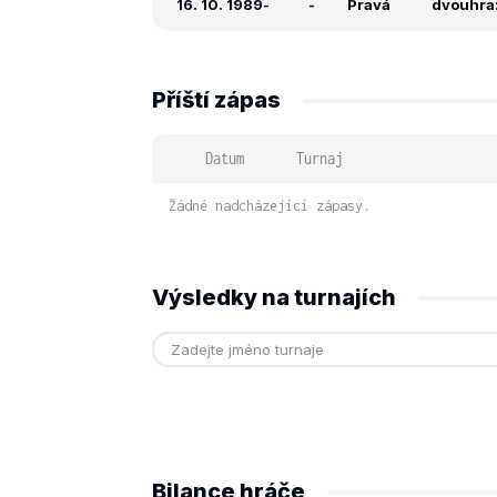
16. 10. 1989
-
-
Pravá
dvouhra: 
Příští zápas
Datum
Turnaj
Žádné nadcházející zápasy.
Výsledky na turnajích
Bilance hráče