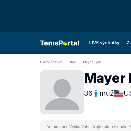
LIVE výsledky
Z
Hlavní stránka
Hráči
Mayer Ryan
Mayer 
36
muž
U
Datum nar.:
Výška:
Váha:
Hraje rukou:
Aktuální/