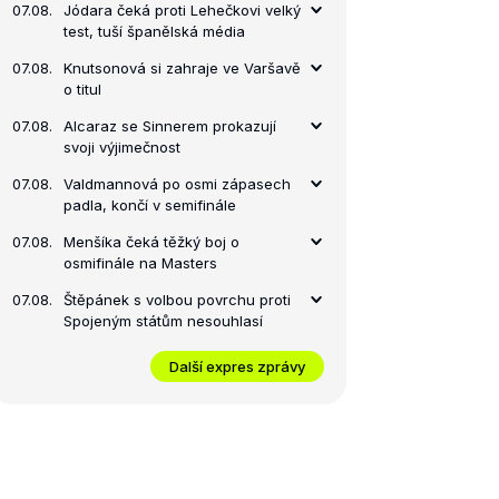
07.08.
Jódara čeká proti Lehečkovi velký
test, tuší španělská média
07.08.
Knutsonová si zahraje ve Varšavě
o titul
07.08.
Alcaraz se Sinnerem prokazují
svoji výjimečnost
07.08.
Valdmannová po osmi zápasech
padla, končí v semifinále
07.08.
Menšíka čeká těžký boj o
osmifinále na Masters
07.08.
Štěpánek s volbou povrchu proti
Spojeným státům nesouhlasí
Další expres zprávy