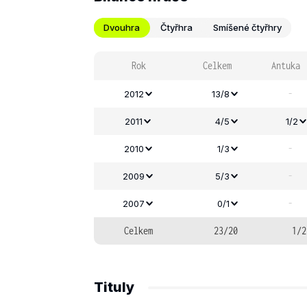
Dvouhra
Čtyřhra
Smíšené čtyřhry
Rok
Celkem
Antuka
-
2012
13/8
2011
4/5
1/2
-
2010
1/3
-
2009
5/3
-
2007
0/1
Celkem
23/20
1/2
Tituly