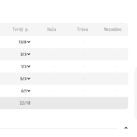
Tvrdý p.
Hala
Tráva
Nezadáno
-
-
-
13/8
-
-
-
3/3
-
-
-
1/3
-
-
-
5/3
-
-
-
0/1
22/18
-
-
-