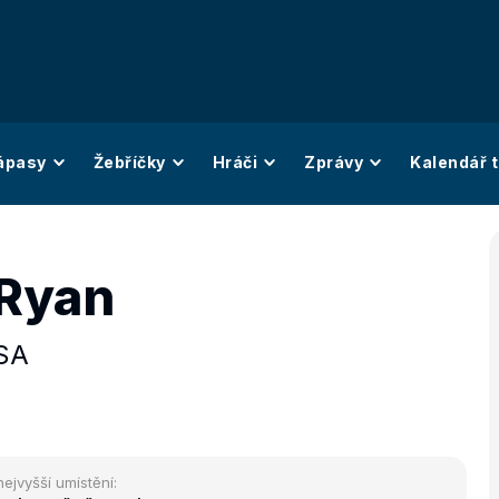
ápasy
Žebříčky
Hráči
Zprávy
Kalendář t
Ryan
SA
nejvyšší umístění: