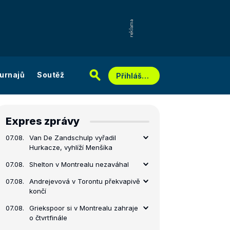
urnajů
Soutěž
Přihlášení
Expres zprávy
07.08.
Van De Zandschulp vyřadil
Hurkacze, vyhlíží Menšíka
07.08.
Shelton v Montrealu nezaváhal
07.08.
Andrejevová v Torontu překvapivě
končí
07.08.
Griekspoor si v Montrealu zahraje
o čtvrtfinále