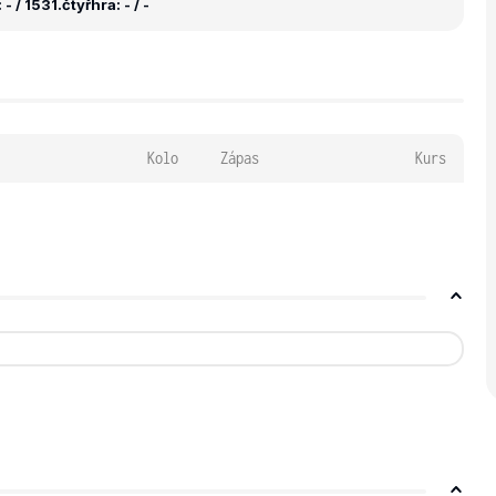
- / 1531.
čtyřhra: - / -
Kolo
Zápas
Kurs