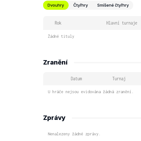
Dvouhry
Čtyřhry
Smíšené čtyřhry
Rok
Hlavní turnaje
Žádné tituly
Zranění
Datum
Turnaj
U hráče nejsou evidována žádná zranění.
Zprávy
Nenalezeny žádné zprávy.