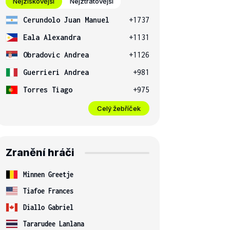
Nejziskovější
Nejztrátovější
Cerundolo Juan Manuel
+1737
Eala Alexandra
+1131
Obradovic Andrea
+1126
Guerrieri Andrea
+981
Torres Tiago
+975
Celý žebříček
Zranění hráči
Minnen Greetje
Tiafoe Frances
Diallo Gabriel
Tararudee Lanlana