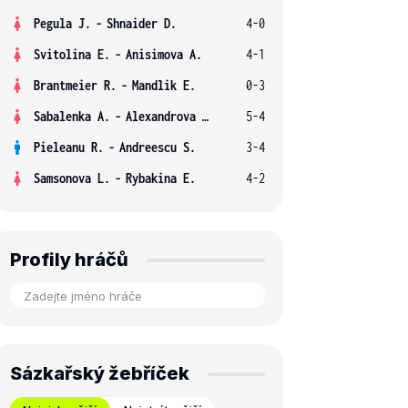
Pegula J.
-
Shnaider D.
4-0
Svitolina E.
-
Anisimova A.
4-1
Brantmeier R.
-
Mandlik E.
0-3
Sabalenka A.
-
Alexandrova E.
5-4
Pieleanu R.
-
Andreescu S.
3-4
Samsonova L.
-
Rybakina E.
4-2
Profily hráčů
Sázkařský žebříček