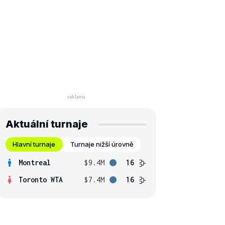
Aktuální turnaje
Hlavní turnaje
Turnaje nižší úrovně
Montreal
$9.4M
16
Toronto WTA
$7.4M
16