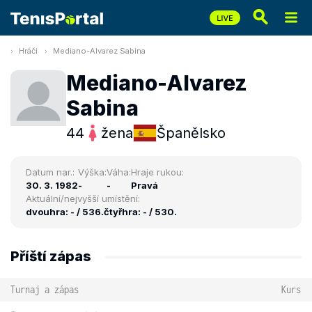
Hráči
Mediano-Alvarez Sabina
Mediano-Alvarez
Sabina
44
žena
Španělsko
Datum nar.:
Výška:
Váha:
Hraje rukou:
30. 3. 1982
-
-
Pravá
Aktuální/nejvyšší umístění:
dvouhra: - / 536.
čtyřhra: - / 530.
Příští zápas
Turnaj a zápas
Kurs