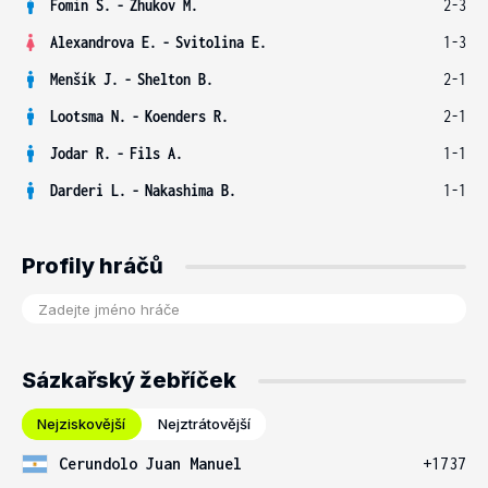
Fomin S.
-
Zhukov M.
2-3
Alexandrova E.
-
Svitolina E.
1-3
Menšík J.
-
Shelton B.
2-1
Lootsma N.
-
Koenders R.
2-1
Jodar R.
-
Fils A.
1-1
Darderi L.
-
Nakashima B.
1-1
Profily hráčů
Sázkařský žebříček
Nejziskovější
Nejztrátovější
Cerundolo Juan Manuel
+1737