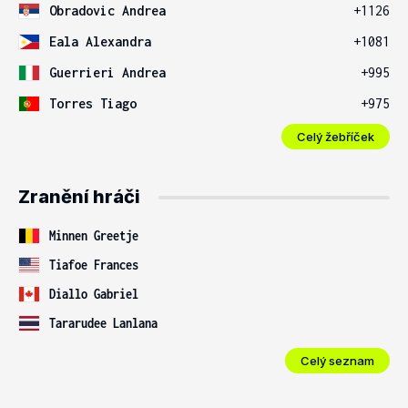
Obradovic Andrea
+1126
Eala Alexandra
+1081
Guerrieri Andrea
+995
Torres Tiago
+975
Celý žebříček
Zranění hráči
Minnen Greetje
Tiafoe Frances
Diallo Gabriel
Tararudee Lanlana
Celý seznam