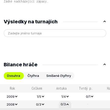
Žádné nadcházející zápasy.
Výsledky na turnajích
Bilance hráče
Dvouhra
Čtyřhra
Smíšené čtyřhry
Rok
Celkem
Antuka
Tvrdý p.
H
2009
1/5
1/4
0/1
-
0/3
2008
0/3