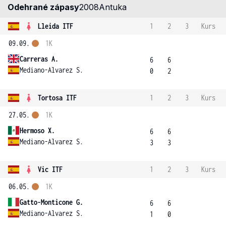
Odehrané zápasy
2008
Antuka
Lleida ITF
1
2
3
Kurs
09.09.
1K
Carreras A.
6
6
Mediano-Alvarez S.
0
2
Tortosa ITF
1
2
3
Kurs
27.05.
1K
Hermoso X.
6
6
Mediano-Alvarez S.
3
3
Vic ITF
1
2
3
Kurs
06.05.
1K
Gatto-Monticone G.
6
6
Mediano-Alvarez S.
1
0