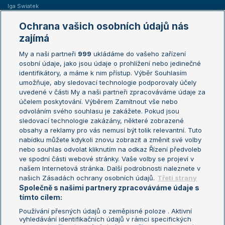
Iga Swiatek
Marie Bouzková
Ochrana vašich osobních údajů nás
Žebříčky
Kalendář turnajů
zajímá
My a naši partneři
999
ukládáme do vašeho zařízení
Žebříček ATP (muži)
Australian Open
osobní údaje, jako jsou údaje o prohlížení nebo jedinečné
Žebříček WTA (ženy)
French Open
identifikátory, a máme k nim přístup. Výběr Souhlasím
umožňuje, aby sledovací technologie podporovaly účely
Sázkařský žebříček
Wimbledon
uvedené v části My a naši partneři zpracováváme údaje za
US Open
účelem poskytování. Výběrem Zamítnout vše nebo
odvoláním svého souhlasu je zakážete. Pokud jsou
Turnaj mistrů
sledovací technologie zakázány, některé zobrazené
Turnaj mistryň
obsahy a reklamy pro vás nemusí být tolik relevantní. Tuto
Aktualní trendy
nabídku můžete kdykoli znovu zobrazit a změnit své volby
nebo souhlas odvolat kliknutím na odkaz Řízení předvoleb
ve spodní části webové stránky. Vaše volby se projeví v
Fotbalové přestupy
našem Internetová stránka. Další podrobnosti naleznete v
Livesport Daily
našich Zásadách ochrany osobních údajů.
Třetí strany
Společně s našimi partnery zpracováváme údaje s
LS Prague Open
tímto cílem:
Používání přesných údajů o zeměpisné poloze . Aktivní
vyhledávání identifikačních údajů v rámci specifických