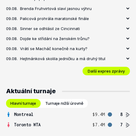
09.08.
Brenda Fruhvirtová slaví jasnou výhru
09.08.
Palicová prohrála maratonské finále
09.08.
Sinner se odhlásil ze Cincinnati
09.08.
Dojde ke střídání na ženském trůnu?
09.08.
Vrátí se Macháč konečně na kurty?
09.08.
Hejtmánková skolila jedničku a má druhý titul
Další expres zprávy
Aktuální turnaje
Hlavní turnaje
Turnaje nižší úrovně
Montreal
$9.4M
8
Toronto WTA
$7.4M
7