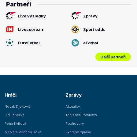
Partneři
Live výsledky
Zprávy
Livescore.in
Sport odds
EuroFotbal
eFotbal
Další partneři
Hráči
Zprávy
Novak Djokovič
Aktuality
Jiří Lehečka
Tenisová Previews
Petra Kvitová
Rozhovory
Markéta Vondroušová
Express zprávy