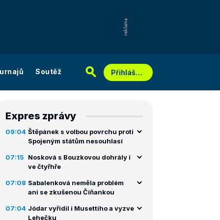
urnajů
Soutěž
Přihlášení
Expres zprávy
09:04
Štěpánek s volbou povrchu proti
Spojeným státům nesouhlasí
07:15
Nosková s Bouzkovou dohrály i
ve čtyřhře
07:08
Sabalenková neměla problém
ani se zkušenou Číňankou
07:04
Jódar vyřídil i Musettiho a vyzve
Lehečku