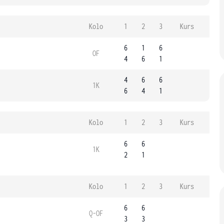
Kolo
1
2
3
Kurs
6
1
6
OF
4
6
1
4
6
6
1K
6
4
1
Kolo
1
2
3
Kurs
6
6
1K
2
1
Kolo
1
2
3
Kurs
6
6
Q-OF
3
3