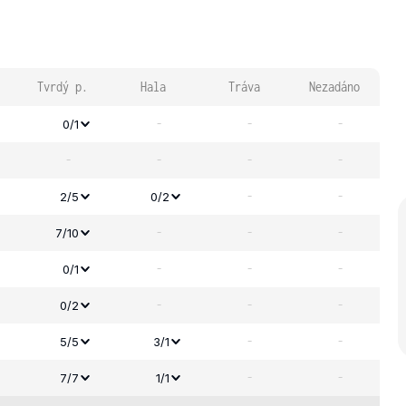
Tvrdý p.
Hala
Tráva
Nezadáno
-
-
-
0/1
-
-
-
-
-
-
2/5
0/2
-
-
-
7/10
-
-
-
0/1
-
-
-
0/2
-
-
5/5
3/1
-
-
7/7
1/1