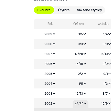
Dvouhra
Čtyřhra
Smíšené čtyřhry
Rok
Celkem
Antuka
2009
1/5
1/4
2008
0/3
0/3
2007
17/20
15/13
2006
16/19
9/9
2005
0/2
0/1
2004
1/5
1/3
2003
16/13
8/7
24/17
2002
16/9