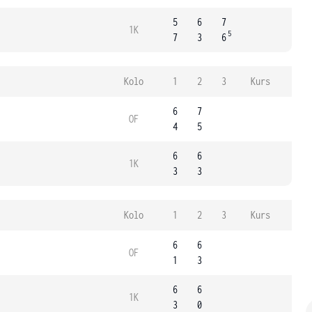
5
6
7
1K
5
7
3
6
Kolo
1
2
3
Kurs
6
7
OF
4
5
6
6
1K
3
3
Kolo
1
2
3
Kurs
6
6
OF
1
3
6
6
1K
3
0