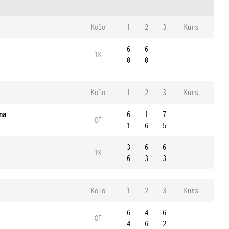
Kolo
1
2
3
Kurs
6
6
1K
0
0
Kolo
1
2
3
Kurs
na
6
1
7
OF
1
6
5
3
6
6
1K
6
3
3
Kolo
1
2
3
Kurs
6
4
6
OF
4
6
2