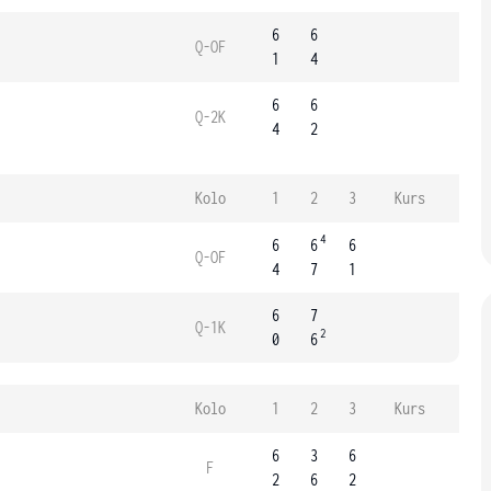
6
6
Q-OF
1
4
6
6
Q-2K
4
2
Kolo
1
2
3
Kurs
4
6
6
6
Q-OF
4
7
1
6
7
Q-1K
2
0
6
Kolo
1
2
3
Kurs
6
3
6
F
2
6
2