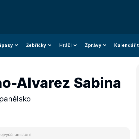
ápasy
Žebříčky
Hráči
Zprávy
Kalendář t
o-Alvarez Sabina
panělsko
ejvyšší umístění: