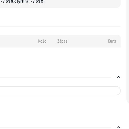
- / 536.
čtyřhra: - / 530.
Kolo
Zápas
Kurs