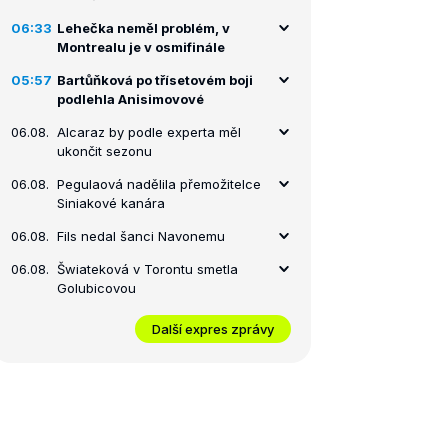
06:33
Lehečka neměl problém, v
Montrealu je v osmifinále
05:57
Bartůňková po třísetovém boji
podlehla Anisimovové
06.08.
Alcaraz by podle experta měl
ukončit sezonu
06.08.
Pegulaová nadělila přemožitelce
Siniakové kanára
06.08.
Fils nedal šanci Navonemu
06.08.
Šwiateková v Torontu smetla
Golubicovou
Další expres zprávy