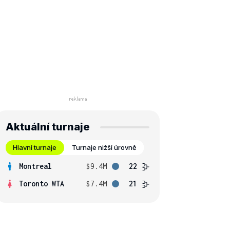
Aktuální turnaje
Hlavní turnaje
Turnaje nižší úrovně
Montreal
$9.4M
22
Toronto WTA
$7.4M
21