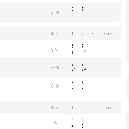
6
7
Q-1K
2
5
Kolo
1
2
3
Kurs
6
7
Q-OF
4
1
6
7
7
Q-2K
5
4
6
6
6
6
Q-1K
4
4
Kolo
1
2
3
Kurs
6
6
1K
4
3