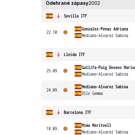
Odehrané zápasy
2002
Sevilla ITF
Gonzalez-Penas Adriana
22.10.
Mediano-Alvarez Sabina
Lleida ITF
Gallifa-Puig Desens Mario
25.09.
Mediano-Alvarez Sabina
Mediano-Alvarez Sabina
24.09.
Olle Gemma
Barcelona ITF
Mimo Meritxell
18.09.
Mediano-Alvarez Sabina