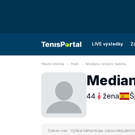
LIVE výsledky
Z
Hlavní stránka
Hráči
Mediano-Alvarez Sabina
Median
44
žena
Š
Datum nar.:
Výška:
Váha:
Hraje rukou:
Aktuální/n