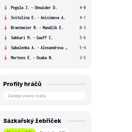
Pegula J.
-
Shnaider D.
4-0
Svitolina E.
-
Anisimova A.
4-1
Brantmeier R.
-
Mandlik E.
0-3
Sakkari M.
-
Gauff C.
5-6
Sabalenka A.
-
Alexandrova E.
5-4
Mertens E.
-
Osaka N.
3-5
Profily hráčů
Sázkařský žebříček