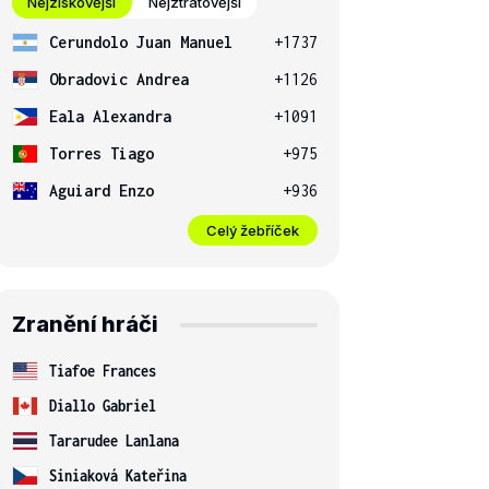
Nejziskovější
Nejztrátovější
Cerundolo Juan Manuel
+1737
Obradovic Andrea
+1126
Eala Alexandra
+1091
Torres Tiago
+975
Aguiard Enzo
+936
Celý žebříček
Zranění hráči
Tiafoe Frances
Diallo Gabriel
Tararudee Lanlana
Siniaková Kateřina