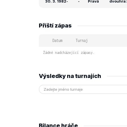
30. 3. 1982
-
-
Pravá
dvouhra: 
Příští zápas
Datum
Turnaj
Žádné nadcházející zápasy.
Výsledky na turnajích
Bilance hráče