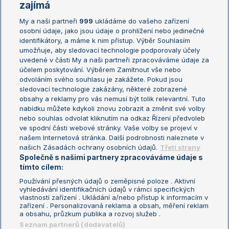
Žebříčky
Kalendář turnajů
zajímá
My a naši partneři
999
ukládáme do vašeho zařízení
Žebříček ATP (muži)
Australian Open
osobní údaje, jako jsou údaje o prohlížení nebo jedinečné
Žebříček WTA (ženy)
French Open
identifikátory, a máme k nim přístup. Výběr Souhlasím
umožňuje, aby sledovací technologie podporovaly účely
Sázkařský žebříček
Wimbledon
uvedené v části My a naši partneři zpracováváme údaje za
US Open
účelem poskytování. Výběrem Zamítnout vše nebo
odvoláním svého souhlasu je zakážete. Pokud jsou
Turnaj mistrů
sledovací technologie zakázány, některé zobrazené
Turnaj mistryň
obsahy a reklamy pro vás nemusí být tolik relevantní. Tuto
Aktualní trendy
nabídku můžete kdykoli znovu zobrazit a změnit své volby
nebo souhlas odvolat kliknutím na odkaz Řízení předvoleb
ve spodní části webové stránky. Vaše volby se projeví v
Fotbalové přestupy
našem Internetová stránka. Další podrobnosti naleznete v
Livesport Daily
našich Zásadách ochrany osobních údajů.
Třetí strany
Společně s našimi partnery zpracováváme údaje s
LS Prague Open
tímto cílem:
Používání přesných údajů o zeměpisné poloze . Aktivní
vyhledávání identifikačních údajů v rámci specifických
vlastností zařízení . Ukládání a/nebo přístup k informacím v
Podmínky užití
Nastavení soukromí
zařízení . Personalizovaná reklama a obsah, měření reklam
GDPR a žurnalistika
Reklama
a obsahu, průzkum publika a rozvoj služeb .
Informace o zpracování osobních
Kontakt
Seznam partnerů (dodavatelů)
údajů