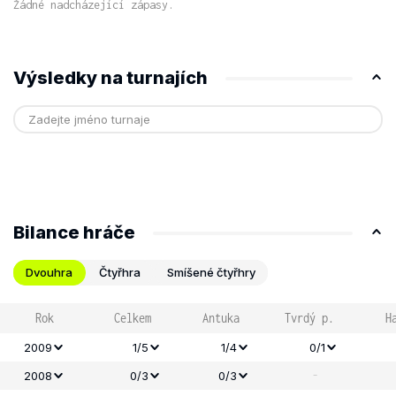
Žádné nadcházející zápasy.
Výsledky na turnajích
Bilance hráče
Dvouhra
Čtyřhra
Smíšené čtyřhry
Rok
Celkem
Antuka
Tvrdý p.
H
2009
1/5
1/4
0/1
-
2008
0/3
0/3