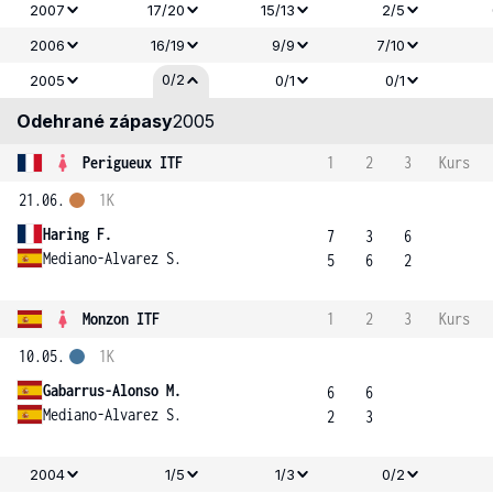
2007
17/20
15/13
2/5
2006
16/19
9/9
7/10
0/2
2005
0/1
0/1
Odehrané zápasy
2005
Perigueux ITF
1
2
3
Kurs
21.06.
1K
Haring F.
7
3
6
Mediano-Alvarez S.
5
6
2
Monzon ITF
1
2
3
Kurs
10.05.
1K
Gabarrus-Alonso M.
6
6
Mediano-Alvarez S.
2
3
2004
1/5
1/3
0/2