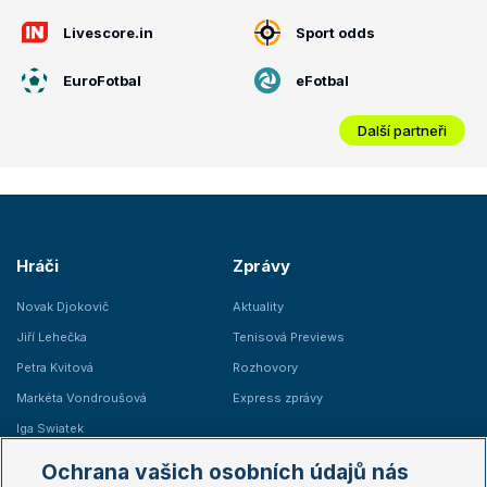
Livescore.in
Sport odds
EuroFotbal
eFotbal
Další partneři
Hráči
Zprávy
Novak Djokovič
Aktuality
Jiří Lehečka
Tenisová Previews
Petra Kvitová
Rozhovory
Markéta Vondroušová
Express zprávy
Iga Swiatek
Marie Bouzková
Ochrana vašich osobních údajů nás