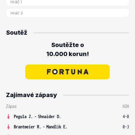
Soutěž
Soutěžte o
10.000 korun!
Zajímavé zápasy
Zápas
H2H
Pegula J.
-
Shnaider D.
4-0
Brantmeier R.
-
Mandlik E.
0-3