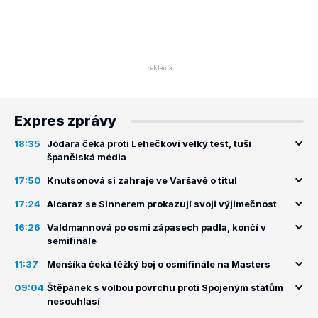
Expres zprávy
18:35
Jódara čeká proti Lehečkovi velký test, tuší
španělská média
17:50
Knutsonová si zahraje ve Varšavě o titul
17:24
Alcaraz se Sinnerem prokazují svoji výjimečnost
16:26
Valdmannová po osmi zápasech padla, končí v
semifinále
11:37
Menšíka čeká těžký boj o osmifinále na Masters
09:04
Štěpánek s volbou povrchu proti Spojeným státům
nesouhlasí