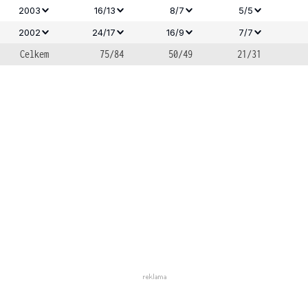
2003
16/13
8/7
5/5
2002
24/17
16/9
7/7
Celkem
75/84
50/49
21/31