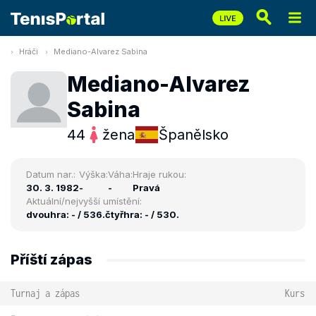
Hráči
Mediano-Alvarez Sabina
Mediano-Alvarez
Sabina
44
žena
Španělsko
Datum nar.:
Výška:
Váha:
Hraje rukou:
30. 3. 1982
-
-
Pravá
Aktuální/nejvyšší umístění:
dvouhra: - / 536.
čtyřhra: - / 530.
Příští zápas
Turnaj a zápas
Kurs