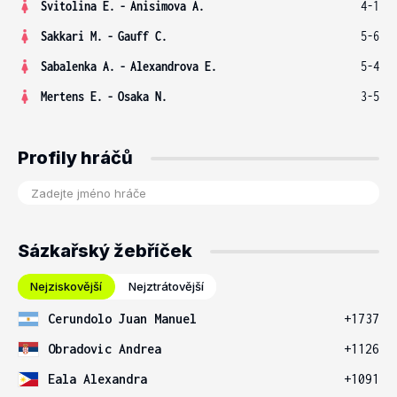
Svitolina E.
-
Anisimova A.
4-1
Sakkari M.
-
Gauff C.
5-6
Sabalenka A.
-
Alexandrova E.
5-4
Mertens E.
-
Osaka N.
3-5
Profily hráčů
Sázkařský žebříček
Nejziskovější
Nejztrátovější
Cerundolo Juan Manuel
+1737
Obradovic Andrea
+1126
Eala Alexandra
+1091