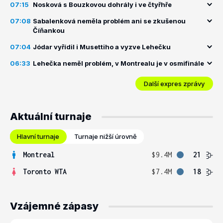
07:15
Nosková s Bouzkovou dohrály i ve čtyřhře
07:08
Sabalenková neměla problém ani se zkušenou
Číňankou
07:04
Jódar vyřídil i Musettiho a vyzve Lehečku
06:33
Lehečka neměl problém, v Montrealu je v osmifinále
Další expres zprávy
Aktuální turnaje
Hlavní turnaje
Turnaje nižší úrovně
Montreal
$9.4M
21
Toronto WTA
$7.4M
18
Vzájemné zápasy