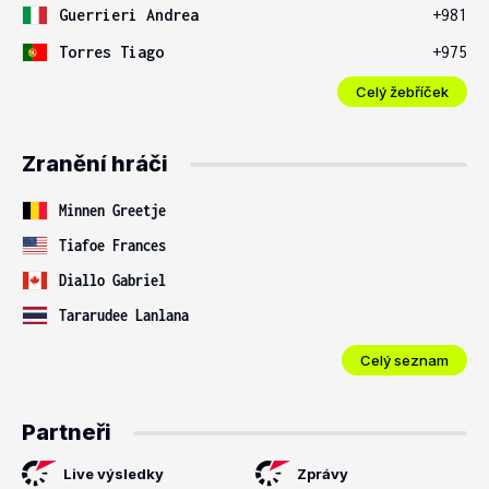
Guerrieri Andrea
+981
Torres Tiago
+975
Celý žebříček
Zranění hráči
Minnen Greetje
Tiafoe Frances
Diallo Gabriel
Tararudee Lanlana
Celý seznam
Partneři
Live výsledky
Zprávy