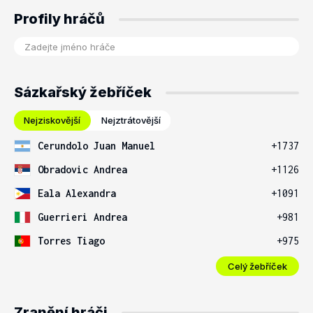
Profily hráčů
Sázkařský žebříček
Nejziskovější
Nejztrátovější
Cerundolo Juan Manuel
+1737
Obradovic Andrea
+1126
Eala Alexandra
+1091
Guerrieri Andrea
+981
Torres Tiago
+975
Celý žebříček
Zranění hráči