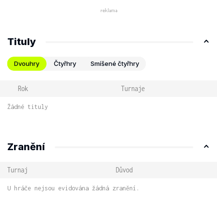
Tituly
Dvouhry
Čtyřhry
Smíšené čtyřhry
Rok
Turnaje
Žádné tituly
Zranění
Turnaj
Důvod
U hráče nejsou evidována žádná zranění.