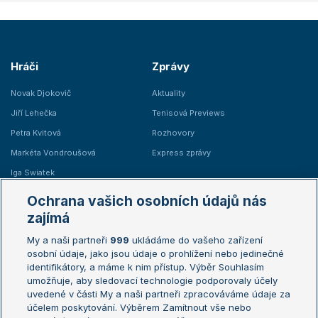
Hráči
Zprávy
Novak Djokovič
Aktuality
Jiří Lehečka
Tenisová Previews
Petra Kvitová
Rozhovory
Markéta Vondroušová
Express zprávy
Iga Swiatek
Marie Bouzková
Ochrana vašich osobních údajů nás
Žebříčky
Kalendář turnajů
zajímá
My a naši partneři
999
ukládáme do vašeho zařízení
Žebříček ATP (muži)
Australian Open
osobní údaje, jako jsou údaje o prohlížení nebo jedinečné
Žebříček WTA (ženy)
French Open
identifikátory, a máme k nim přístup. Výběr Souhlasím
umožňuje, aby sledovací technologie podporovaly účely
Sázkařský žebříček
Wimbledon
uvedené v části My a naši partneři zpracováváme údaje za
US Open
účelem poskytování. Výběrem Zamítnout vše nebo