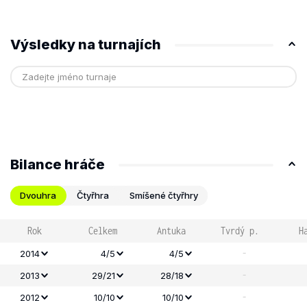
Výsledky na turnajích
Bilance hráče
Dvouhra
Čtyřhra
Smíšené čtyřhry
Rok
Celkem
Antuka
Tvrdý p.
H
-
2014
4/5
4/5
-
2013
29/21
28/18
-
2012
10/10
10/10