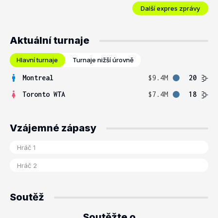
Další expres zprávy
Aktuální turnaje
Hlavní turnaje
Turnaje nižší úrovně
Montreal
$9.4M
20
Toronto WTA
$7.4M
18
Vzájemné zápasy
Soutěž
Soutěžte o