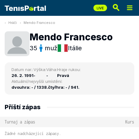
Hráči
Mendo Francesco
Mendo Francesco
35
muž
Itálie
Datum nar.:
Výška:
Váha:
Hraje rukou:
26. 2. 1991
-
-
Pravá
Aktuální/nejvyšší umístění:
dvouhra: - / 1338.
čtyřhra: - / 941.
Příští zápas
Turnaj a zápas
Kurs
Žádné nadcházející zápasy.