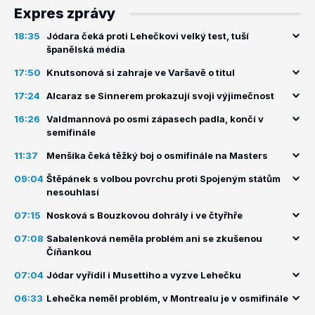
Expres zprávy
18:35
Jódara čeká proti Lehečkovi velký test, tuší
španělská média
17:50
Knutsonová si zahraje ve Varšavě o titul
17:24
Alcaraz se Sinnerem prokazují svoji výjimečnost
16:26
Valdmannová po osmi zápasech padla, končí v
semifinále
11:37
Menšíka čeká těžký boj o osmifinále na Masters
09:04
Štěpánek s volbou povrchu proti Spojeným státům
nesouhlasí
07:15
Nosková s Bouzkovou dohrály i ve čtyřhře
07:08
Sabalenková neměla problém ani se zkušenou
Číňankou
07:04
Jódar vyřídil i Musettiho a vyzve Lehečku
06:33
Lehečka neměl problém, v Montrealu je v osmifinále