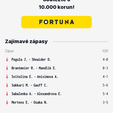
10.000 korun!
Zajímavé zápasy
Zápas
H2H
Pegula J.
-
Shnaider D.
4-0
Brantmeier R.
-
Mandlik E.
0-3
Svitolina E.
-
Anisimova A.
4-1
Sakkari M.
-
Gauff C.
5-6
Sabalenka A.
-
Alexandrova E.
5-4
Mertens E.
-
Osaka N.
3-5