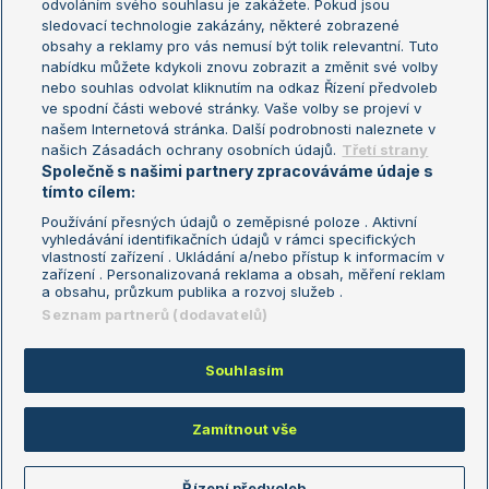
odvoláním svého souhlasu je zakážete. Pokud jsou
Turnaj mistrů
sledovací technologie zakázány, některé zobrazené
Turnaj mistryň
obsahy a reklamy pro vás nemusí být tolik relevantní. Tuto
Aktualní trendy
nabídku můžete kdykoli znovu zobrazit a změnit své volby
nebo souhlas odvolat kliknutím na odkaz Řízení předvoleb
ve spodní části webové stránky. Vaše volby se projeví v
Fotbalové přestupy
našem Internetová stránka. Další podrobnosti naleznete v
Livesport Daily
našich Zásadách ochrany osobních údajů.
Třetí strany
Společně s našimi partnery zpracováváme údaje s
LS Prague Open
tímto cílem:
Používání přesných údajů o zeměpisné poloze . Aktivní
vyhledávání identifikačních údajů v rámci specifických
vlastností zařízení . Ukládání a/nebo přístup k informacím v
Podmínky užití
Nastavení soukromí
zařízení . Personalizovaná reklama a obsah, měření reklam
GDPR a žurnalistika
Reklama
a obsahu, průzkum publika a rozvoj služeb .
Informace o zpracování osobních
Kontakt
Seznam partnerů (dodavatelů)
údajů
Tiráž
Souhlasím
Copyright © 2008-2026 TenisPortal.cz. Využíváme zpravodajství ČTK.
Zamítnout vše
Řízení předvoleb