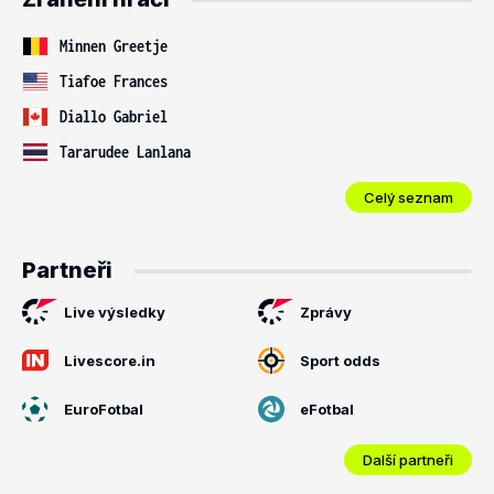
Minnen Greetje
Tiafoe Frances
Diallo Gabriel
Tararudee Lanlana
Celý seznam
Partneři
Live výsledky
Zprávy
Livescore.in
Sport odds
EuroFotbal
eFotbal
Další partneři