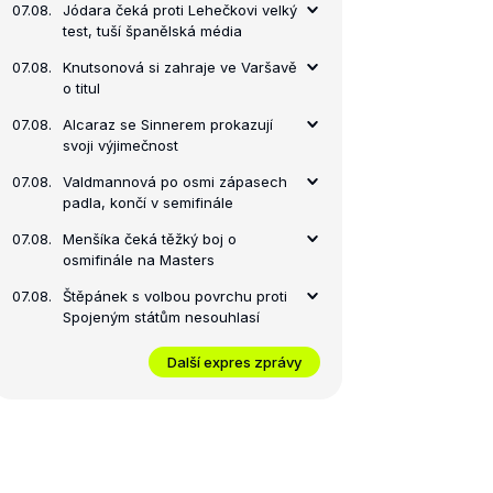
07.08.
Jódara čeká proti Lehečkovi velký
test, tuší španělská média
07.08.
Knutsonová si zahraje ve Varšavě
o titul
07.08.
Alcaraz se Sinnerem prokazují
svoji výjimečnost
07.08.
Valdmannová po osmi zápasech
padla, končí v semifinále
07.08.
Menšíka čeká těžký boj o
osmifinále na Masters
07.08.
Štěpánek s volbou povrchu proti
Spojeným státům nesouhlasí
Další expres zprávy