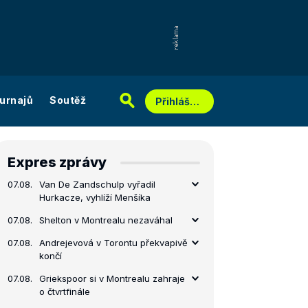
urnajů
Soutěž
Přihlášení
Expres zprávy
07.08.
Van De Zandschulp vyřadil
Hurkacze, vyhlíží Menšíka
07.08.
Shelton v Montrealu nezaváhal
07.08.
Andrejevová v Torontu překvapivě
končí
07.08.
Griekspoor si v Montrealu zahraje
o čtvrtfinále