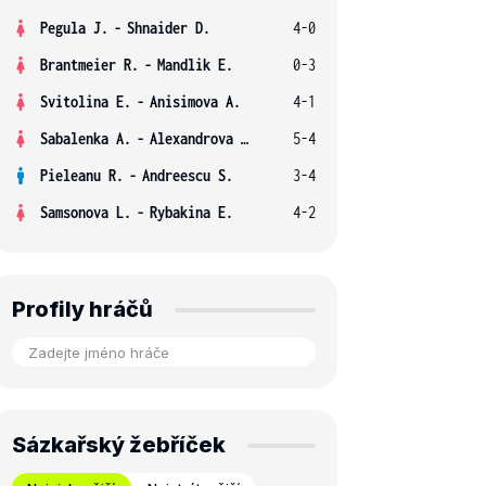
Pegula J.
-
Shnaider D.
4-0
Brantmeier R.
-
Mandlik E.
0-3
Svitolina E.
-
Anisimova A.
4-1
Sabalenka A.
-
Alexandrova E.
5-4
Pieleanu R.
-
Andreescu S.
3-4
Samsonova L.
-
Rybakina E.
4-2
Profily hráčů
Sázkařský žebříček