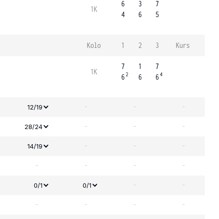
6
3
7
1K
4
6
5
Kolo
1
2
3
Kurs
7
1
7
1K
2
4
6
6
6
-
-
-
12/19
-
-
-
28/24
-
-
-
14/19
-
-
-
-
-
-
0/1
0/1
-
-
-
-