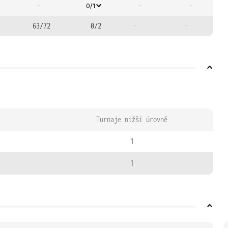
-
-
-
0/1
63/72
0/2
-
-
Turnaje nižší úrovně
1
1