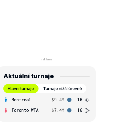
Aktuální turnaje
Hlavní turnaje
Turnaje nižší úrovně
Montreal
$9.4M
16
Toronto WTA
$7.4M
16