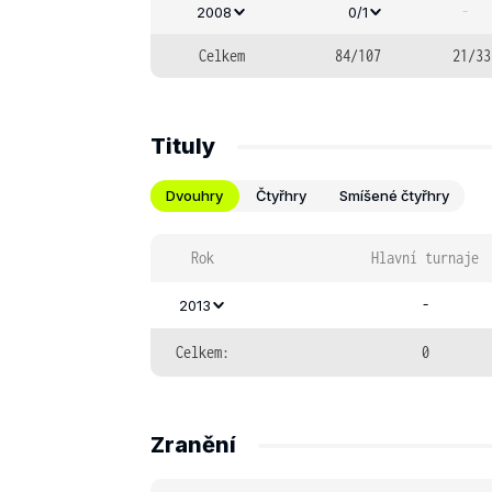
-
2008
0/1
Celkem
84/107
21/33
Tituly
Dvouhry
Čtyřhry
Smíšené čtyřhry
Rok
Hlavní turnaje
-
2013
Celkem:
0
Zranění