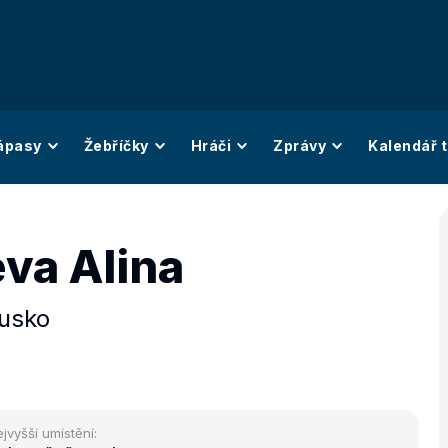
ápasy
Žebříčky
Hráči
Zprávy
Kalendář t
va Alina
usko
jvyšší umístění: