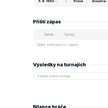
5. 8. 1993
-
-
Pravá
dvouhra: -
Příští zápas
Datum
Turnaj
Žádné nadcházející zápasy.
Výsledky na turnajích
Bilance hráče