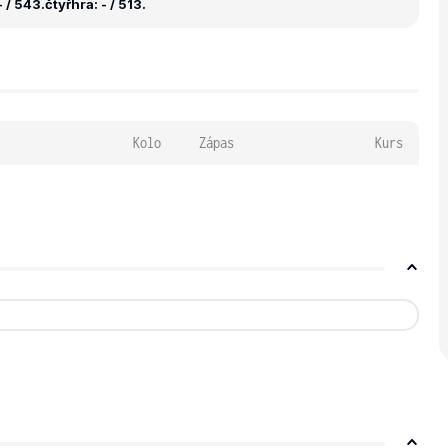
 / 543.
čtyřhra: - / 513.
Kolo
Zápas
Kurs