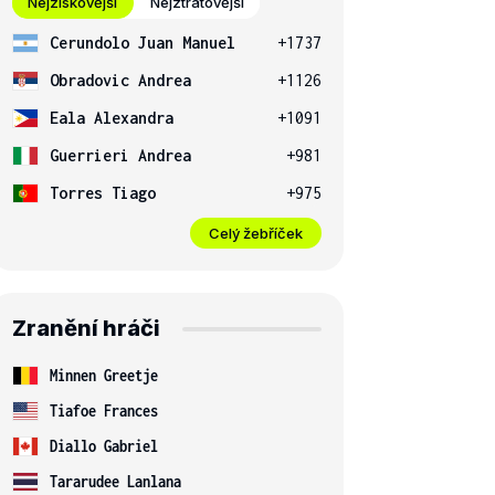
Nejziskovější
Nejztrátovější
Cerundolo Juan Manuel
+1737
Obradovic Andrea
+1126
Eala Alexandra
+1091
Guerrieri Andrea
+981
Torres Tiago
+975
Celý žebříček
Zranění hráči
Minnen Greetje
Tiafoe Frances
Diallo Gabriel
Tararudee Lanlana