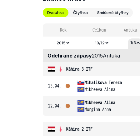
Dvouhra
Čtyřhra
Smíšené čtyřhry
Rok
Celkem
Antuka
1/3
2015
10/12
Odehrané zápasy
2015
Antuka
Káhira 3 ITF
Mihalikova Tereza
23.04.
Mikheeva Alina
Mikheeva Alina
22.04.
Morgina Anna
Káhira 2 ITF