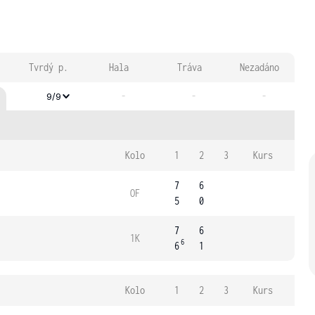
Tvrdý p.
Hala
Tráva
Nezadáno
-
-
-
9/9
Kolo
1
2
3
Kurs
7
6
OF
5
0
7
6
1K
6
6
1
Kolo
1
2
3
Kurs