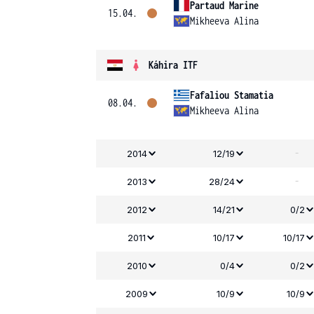
Partaud Marine
15.04.
Mikheeva Alina
Káhira ITF
Fafaliou Stamatia
08.04.
Mikheeva Alina
-
2014
12/19
-
2013
28/24
2012
14/21
0/2
2011
10/17
10/17
2010
0/4
0/2
2009
10/9
10/9