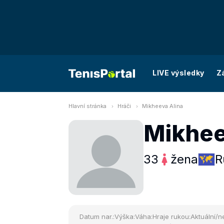
LIVE výsledky
Z
Hlavní stránka
Hráči
Mikheeva Alina
Mikhee
33
žena
R
Datum nar.:
Výška:
Váha:
Hraje rukou:
Aktuální/ne