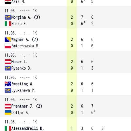
Aziz M.
0
6
5
11.06.
--:--
1K
Morgina A. (3)
2
7
6
4
Porru F.
0
6
2
11.06.
--:--
1K
Wagner A. (7)
2
6
6
Smiechowska M.
0
1
0
11.06.
--:--
1K
Moser L.
2
6
6
Ryashko D.
0
1
3
11.06.
--:--
1K
Sweeting W.
2
6
6
Lyuksheva P.
0
1
1
11.06.
--:--
1K
Prentner J. (2)
2
6
7
0
Dollar A.
0
1
6
11.06.
--:--
1K
Alessandrelli D.
1
3
6
3