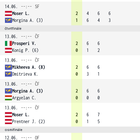
14.06.
--:--
SF
Moser L.
2
4
6
6
Morgina A. (3)
1
6
4
3
čtvrtfinále
13.06.
--:--
ČF
Prosperi V.
2
6
6
Konig P. (6)
0
1
2
13.06.
--:--
ČF
Mikheeva A. (8)
2
6
6
Dmitrieva K.
0
3
1
13.06.
--:--
ČF
Morgina A. (3)
2
6
6
Argyelan C.
0
0
0
13.06.
--:--
ČF
Moser L.
2
6
7
Prentner J. (2)
0
1
5
osmifinále
12.06.
--:--
OF