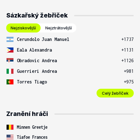
Sázkařský žebříček
Nejziskovější
Nejztrátovější
Cerundolo Juan Manuel
+1737
Eala Alexandra
+1131
Obradovic Andrea
+1126
Guerrieri Andrea
+981
Torres Tiago
+975
Celý žebříček
Zranění hráči
Minnen Greetje
Tiafoe Frances