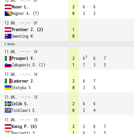
12.06.
--:--
OF
Moser L.
2
6
6
Wagner A. (7)
0
3
2
12.06.
--:--
OF
Prentner J. (2)
1
Sweeting W.
0
1. kolo
11.06.
--:--
1K
5
Prosperi V.
2
6
6
7
Jakupovic D. (1)
1
7
3
5
11.06.
--:--
1K
Ladurner J.
2
6
7
Stotyka V.
0
3
5
11.06.
--:--
1K
Celik S.
2
6
6
Tsiklauri E.
0
2
4
11.06.
--:--
1K
Konig P. (6)
2
2
6
7
Bavisetti S.
1
6
2
5