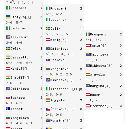
5
7-6
, 3-6, 5-7
Prosperi
2
Prosperi
2
6-3, 6-2
Stotyka
[Q]
0
Ladurner
0
3-6, 5-7
Ladurner
2
Celik
1
6-1, 5-7, 5-7
Prosperi
2
Tsiklauri
0
Konig
[6]
2
6-1, 6-2
2-6, 4-6
Konig
[6]
0
Celik
2
Dmitrieva
2
0
6
-7, 6-4, 7-5
Dmitrieva
0
Bavisetti
1
Baskova
1
3-6, 1-6
6-2, 2-6, 5-7
Mikheeva
[8]
2
Konig
[6]
2
Vangelova
0
4-6, 6-2, 2-5
Argyelan
0
Shroff
[4]
0
Mikheeva
[8]
1
0-6, 0-6
2-6, 1-6
Morgina
[3]
2
Dmitrieva
2
Alessandrelli
[LL]
0
2
2-6, 0-6
Moser
2
Baskova
2
Argyelan
2
6-1, 7-5
6-3, 6-2
Prentner
[2]
0
Tepper
0
Štefková
[LL]
0
6
2-6, 0-6
Vangelova
2
Morgina
[3]
2
6-3, 4-6, 6-3
Albert
1