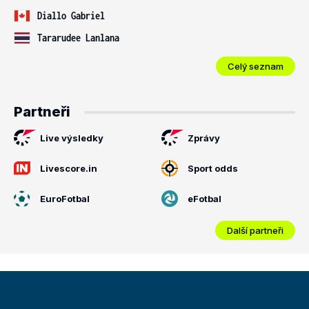
Diallo Gabriel
Tararudee Lanlana
Celý seznam
Partneři
Live výsledky
Zprávy
Livescore.in
Sport odds
EuroFotbal
eFotbal
Další partneři