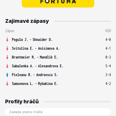
Zajímavé zápasy
Zápas
H2H
Pegula J.
-
Shnaider D.
4-0
Svitolina E.
-
Anisimova A.
4-1
Brantmeier R.
-
Mandlik E.
0-3
Sabalenka A.
-
Alexandrova E.
5-4
Pieleanu R.
-
Andreescu S.
3-4
Samsonova L.
-
Rybakina E.
4-2
Profily hráčů