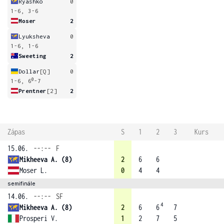
Ryashko
0
1-6, 3-6
Moser
2
Lyuksheva
0
1-6, 1-6
Sweeting
2
Dollar
[Q]
0
0
1-6, 6
-7
Prentner
[2]
2
Zápas
S
1
2
3
Kurs
15.06.
--:--
F
Mikheeva A. (8)
2
6
6
Moser L.
0
4
4
semifinále
14.06.
--:--
SF
4
Mikheeva A. (8)
2
6
6
7
Prosperi V.
1
2
7
5