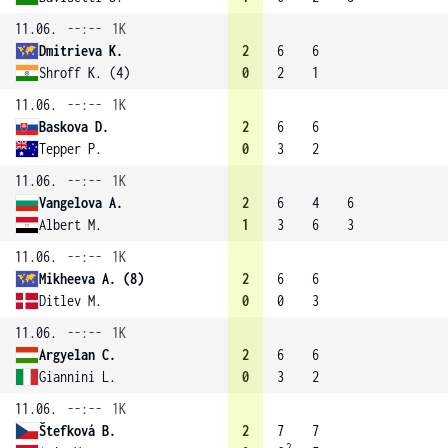
11.06.
--:--
1K
Dmitrieva K.
2
6
6
Shroff K. (4)
0
2
1
11.06.
--:--
1K
Baskova D.
2
6
6
Tepper P.
0
3
2
11.06.
--:--
1K
Vangelova A.
2
6
4
6
Albert M.
1
3
6
3
11.06.
--:--
1K
Mikheeva A. (8)
2
6
6
Ditlev M.
0
0
3
11.06.
--:--
1K
Argyelan C.
2
6
6
Giannini L.
0
3
2
11.06.
--:--
1K
Štefková B.
2
7
7
2