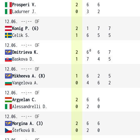
Prosperi V.
2
6
6
Ladurner J.
0
3
2
12.06.
--:--
OF
Konig P. (6)
2
1
7
7
Celik S.
1
6
5
5
12.06.
--:--
OF
0
Dmitrieva K.
2
6
6
7
Baskova D.
1
7
4
5
12.06.
--:--
OF
Mikheeva A. (8)
1
6
2
5
Vangelova A.
0
4
6
2
12.06.
--:--
OF
Argyelan C.
2
6
6
Alessandrelli D.
0
2
0
12.06.
--:--
OF
Morgina A. (3)
2
6
6
Štefková B.
0
2
0