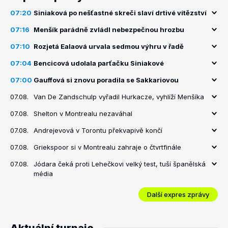
07:20
Siniaková po nešťastné skreči slaví drtivé vítězství
07:16
Menšík parádně zvládl nebezpečnou hrozbu
07:10
Rozjetá Ealaová urvala sedmou výhru v řadě
07:04
Bencicová udolala parťačku Siniakové
07:00
Gauffová si znovu poradila se Sakkariovou
07.08.
Van De Zandschulp vyřadil Hurkacze, vyhlíží Menšíka
07.08.
Shelton v Montrealu nezaváhal
07.08.
Andrejevová v Torontu překvapivě končí
07.08.
Griekspoor si v Montrealu zahraje o čtvrtfinále
07.08.
Jódara čeká proti Lehečkovi velký test, tuší španělská
média
Další expres zprávy