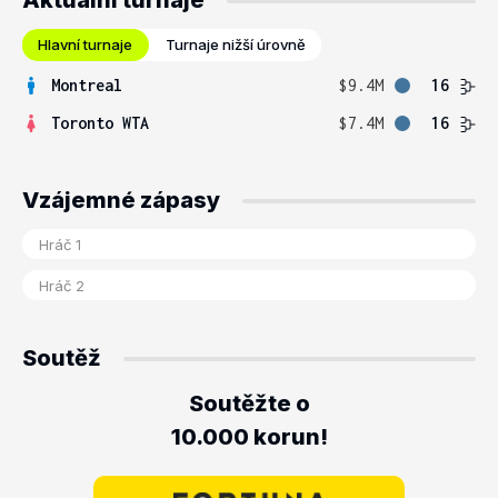
Aktuální turnaje
Hlavní turnaje
Turnaje nižší úrovně
Montreal
$9.4M
16
Toronto WTA
$7.4M
16
Vzájemné zápasy
Soutěž
Soutěžte o
10.000 korun!