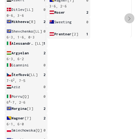
Wagner
[7]
0
3-6, 2-6
Ditlev
[LL]
0
Moser
2
0-6, 3-6
Mikheeva
[8]
2
Sweeting
0
Shevchenko
[LL]
0
Prentner
[2]
1
6-3, 1-6, 0-3
Alessandrelli
[LL]
1
Argyelan
2
6-3, 6-2
Giannini
0
Štefková
[LL]
2
2
7-6
, 7-5
Aziz
0
Porru
[Q]
0
4
6
-7, 2-6
Morgina
[3]
2
Wagner
[7]
2
6-1, 6-0
Smiechowska
[Q]
0