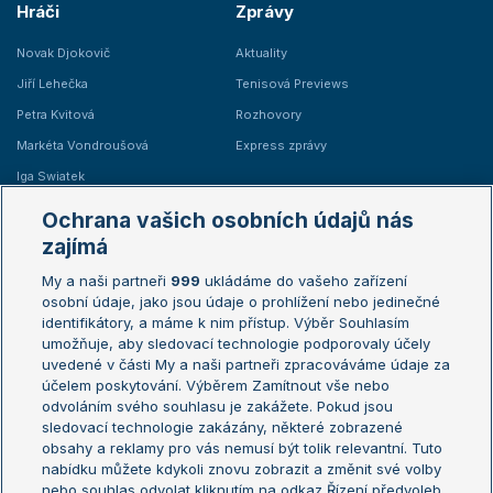
Hráči
Zprávy
Novak Djokovič
Aktuality
Jiří Lehečka
Tenisová Previews
Petra Kvitová
Rozhovory
Markéta Vondroušová
Express zprávy
Iga Swiatek
Marie Bouzková
Ochrana vašich osobních údajů nás
Žebříčky
Kalendář turnajů
zajímá
My a naši partneři
999
ukládáme do vašeho zařízení
Žebříček ATP (muži)
Australian Open
osobní údaje, jako jsou údaje o prohlížení nebo jedinečné
Žebříček WTA (ženy)
French Open
identifikátory, a máme k nim přístup. Výběr Souhlasím
umožňuje, aby sledovací technologie podporovaly účely
Sázkařský žebříček
Wimbledon
uvedené v části My a naši partneři zpracováváme údaje za
US Open
účelem poskytování. Výběrem Zamítnout vše nebo
odvoláním svého souhlasu je zakážete. Pokud jsou
Turnaj mistrů
sledovací technologie zakázány, některé zobrazené
Turnaj mistryň
obsahy a reklamy pro vás nemusí být tolik relevantní. Tuto
Aktualní trendy
nabídku můžete kdykoli znovu zobrazit a změnit své volby
nebo souhlas odvolat kliknutím na odkaz Řízení předvoleb