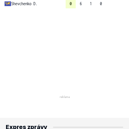
Shevchenko D.
0
6
1
0
Expres zprávy