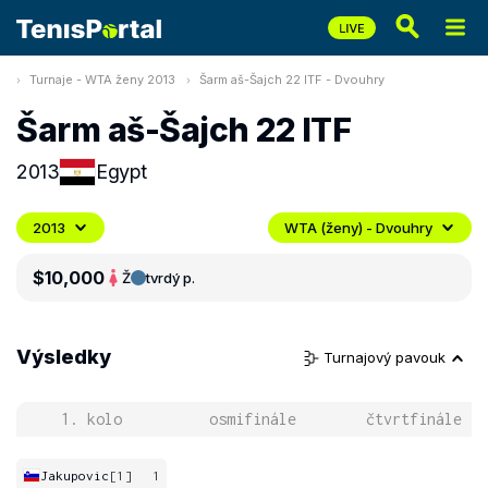
Turnaje - WTA ženy 2013
Šarm aš-Šajch 22 ITF - Dvouhry
Šarm aš-Šajch 22 ITF
2013
Egypt
2013
WTA (ženy) - Dvouhry
$10,000
Ž
tvrdý p.
Výsledky
Turnajový pavouk
1. kolo
osmifinále
čtvrtfinále
Jakupovic
[1]
1