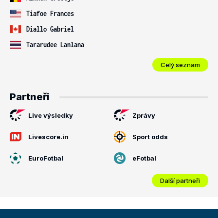
Tiafoe Frances
Diallo Gabriel
Tararudee Lanlana
Celý seznam
Partneři
Live výsledky
Zprávy
Livescore.in
Sport odds
EuroFotbal
eFotbal
Další partneři