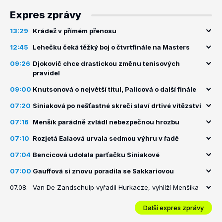
Expres zprávy
13:29
Krádež v přímém přenosu
12:45
Lehečku čeká těžký boj o čtvrtfinále na Masters
09:26
Djokovič chce drastickou změnu tenisových
pravidel
09:00
Knutsonová o největší titul, Palicová o další finále
07:20
Siniaková po nešťastné skreči slaví drtivé vítězství
07:16
Menšík parádně zvládl nebezpečnou hrozbu
07:10
Rozjetá Ealaová urvala sedmou výhru v řadě
07:04
Bencicová udolala parťačku Siniakové
07:00
Gauffová si znovu poradila se Sakkariovou
07.08.
Van De Zandschulp vyřadil Hurkacze, vyhlíží Menšíka
Další expres zprávy