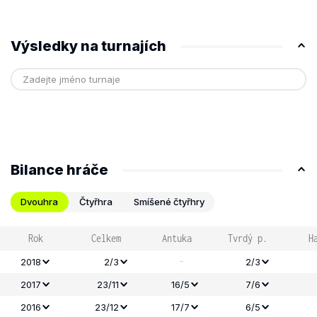
Výsledky na turnajích
Bilance hráče
Dvouhra
Čtyřhra
Smíšené čtyřhry
Rok
Celkem
Antuka
Tvrdý p.
H
-
2018
2/3
2/3
2017
23/11
16/5
7/6
2016
23/12
17/7
6/5