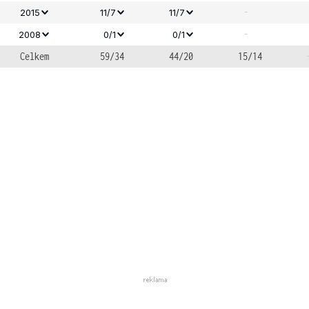
-
2015
11/7
11/7
-
2008
0/1
0/1
Celkem
59/34
44/20
15/14