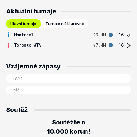
Aktuální turnaje
Hlavní turnaje
Turnaje nižší úrovně
Montreal
$9.4M
16
Toronto WTA
$7.4M
16
Vzájemné zápasy
Soutěž
Soutěžte o
10.000 korun!