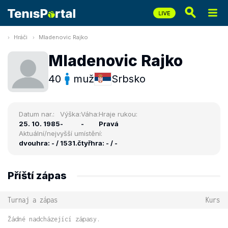
Hráči
Mladenovic Rajko
Mladenovic Rajko
40
muž
Srbsko
Datum nar.:
Výška:
Váha:
Hraje rukou:
25. 10. 1985
-
-
Pravá
Aktuální/nejvyšší umístění:
dvouhra: - / 1531.
čtyřhra: - / -
Příští zápas
Turnaj a zápas
Kurs
Žádné nadcházející zápasy.