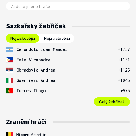
Sázkařský žebříček
Nejziskovější
Nejztrátovější
Cerundolo Juan Manuel
+1737
Eala Alexandra
+1131
Obradovic Andrea
+1126
Guerrieri Andrea
+1045
Torres Tiago
+975
Celý žebříček
Zranění hráči
Minnen Greetje