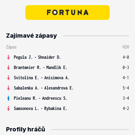
Zajímavé zápasy
Zápas
H2H
Pegula J.
-
Shnaider D.
4-0
Brantmeier R.
-
Mandlik E.
0-3
Svitolina E.
-
Anisimova A.
4-1
Sabalenka A.
-
Alexandrova E.
5-4
Pieleanu R.
-
Andreescu S.
3-4
Samsonova L.
-
Rybakina E.
4-2
Profily hráčů