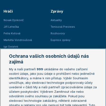
Hráči
Zprávy
Novak Djokovič
Aktuality
Jiří Lehečka
Tenisová Previews
Petra Kvitová
Rozhovory
Markéta Vondroušová
Express zprávy
Iga Swiatek
Marie Bouzková
Ochrana vašich osobních údajů nás
Žebříčky
Kalendář turnajů
zajímá
My a naši partneři
999
ukládáme do vašeho zařízení
Žebříček ATP (muži)
Australian Open
osobní údaje, jako jsou údaje o prohlížení nebo jedinečné
Žebříček WTA (ženy)
French Open
identifikátory, a máme k nim přístup. Výběr Souhlasím
umožňuje, aby sledovací technologie podporovaly účely
Sázkařský žebříček
Wimbledon
uvedené v části My a naši partneři zpracováváme údaje za
US Open
účelem poskytování. Výběrem Zamítnout vše nebo
odvoláním svého souhlasu je zakážete. Pokud jsou
Turnaj mistrů
sledovací technologie zakázány, některé zobrazené
Turnaj mistryň
obsahy a reklamy pro vás nemusí být tolik relevantní. Tuto