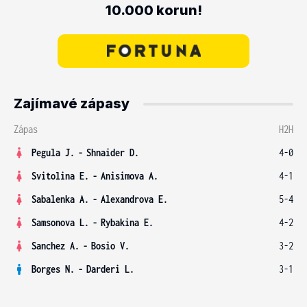
10.000 korun!
Zajímavé zápasy
Zápas
H2H
Pegula J.
-
Shnaider D.
4-0
Svitolina E.
-
Anisimova A.
4-1
Sabalenka A.
-
Alexandrova E.
5-4
Samsonova L.
-
Rybakina E.
4-2
Sanchez A.
-
Bosio V.
3-2
Borges N.
-
Darderi L.
3-1