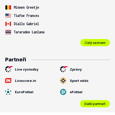
Minnen Greetje
Tiafoe Frances
Diallo Gabriel
Tararudee Lanlana
Celý seznam
Partneři
Live výsledky
Zprávy
Livescore.in
Sport odds
EuroFotbal
eFotbal
Další partneři