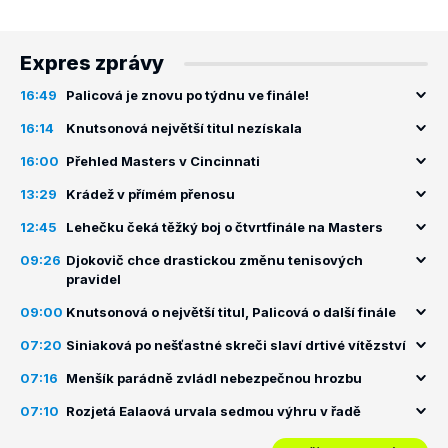
Expres zprávy
16:49
Palicová je znovu po týdnu ve finále!
16:14
Knutsonová největší titul nezískala
16:00
Přehled Masters v Cincinnati
13:29
Krádež v přímém přenosu
12:45
Lehečku čeká těžký boj o čtvrtfinále na Masters
09:26
Djokovič chce drastickou změnu tenisových
pravidel
09:00
Knutsonová o největší titul, Palicová o další finále
07:20
Siniaková po nešťastné skreči slaví drtivé vítězství
07:16
Menšík parádně zvládl nebezpečnou hrozbu
07:10
Rozjetá Ealaová urvala sedmou výhru v řadě