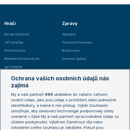
Hráči
Zprávy
Novak Djokovič
Aktuality
Jiří Lehečka
Tenisová Previews
Petra Kvitová
Rozhovory
Markéta Vondroušová
Express zprávy
Iga Swiatek
Marie Bouzková
Ochrana vašich osobních údajů nás
Žebříčky
Kalendář turnajů
zajímá
My a naši partneři
999
ukládáme do vašeho zařízení
Žebříček ATP (muži)
Australian Open
osobní údaje, jako jsou údaje o prohlížení nebo jedinečné
Žebříček WTA (ženy)
French Open
identifikátory, a máme k nim přístup. Výběr Souhlasím
umožňuje, aby sledovací technologie podporovaly účely
Sázkařský žebříček
Wimbledon
uvedené v části My a naši partneři zpracováváme údaje za
US Open
účelem poskytování. Výběrem Zamítnout vše nebo
odvoláním svého souhlasu je zakážete. Pokud jsou
Turnaj mistrů