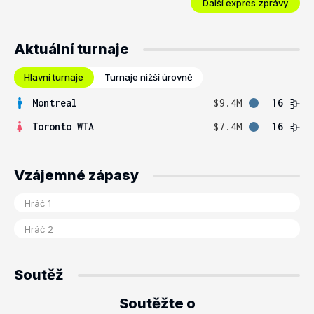
Další expres zprávy
Aktuální turnaje
Hlavní turnaje
Turnaje nižší úrovně
Montreal
$9.4M
16
Toronto WTA
$7.4M
16
Vzájemné zápasy
Soutěž
Soutěžte o