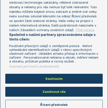
sledovací technologie zakázány, některé zobrazené
Turnaj mistryň
obsahy a reklamy pro vás nemusí být tolik relevantní. Tuto
Aktualní trendy
nabídku můžete kdykoli znovu zobrazit a změnit své volby
nebo souhlas odvolat kliknutím na odkaz Řízení předvoleb
ve spodní části webové stránky. Vaše volby se projeví v
Fotbalové přestupy
našem Internetová stránka. Další podrobnosti naleznete v
Livesport Daily
našich Zásadách ochrany osobních údajů.
Třetí strany
Společně s našimi partnery zpracováváme údaje s
LS Prague Open
tímto cílem:
Používání přesných údajů o zeměpisné poloze . Aktivní
vyhledávání identifikačních údajů v rámci specifických
vlastností zařízení . Ukládání a/nebo přístup k informacím v
Podmínky užití
Nastavení soukromí
zařízení . Personalizovaná reklama a obsah, měření reklam
GDPR a žurnalistika
Reklama
a obsahu, průzkum publika a rozvoj služeb .
Informace o zpracování osobních
Kontakt
Seznam partnerů (dodavatelů)
údajů
Tiráž
Souhlasím
Copyright © 2008-2026 TenisPortal.cz. Využíváme zpravodajství ČTK.
Zamítnout vše
Řízení předvoleb