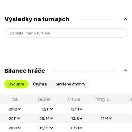
Výsledky na turnajích
Bilance hráče
Dvouhra
Čtyřhra
Smíšené čtyřhry
Rok
Celkem
Antuka
Tvrdý p.
H
-
2012
12/11
12/11
2011
25/14
13/8
12/4
-
2010
32/23
31/21