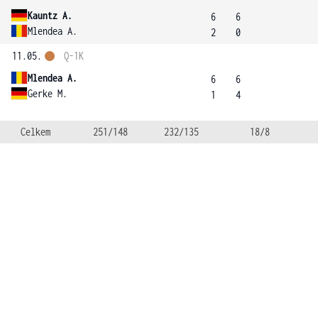
Kauntz A.
6
6
Mlendea A.
2
0
11.05.
Q-1K
Mlendea A.
6
6
Gerke M.
1
4
Celkem
251/148
232/135
18/8