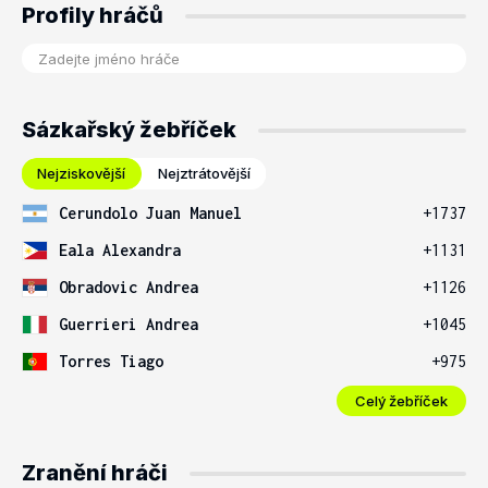
Profily hráčů
Sázkařský žebříček
Nejziskovější
Nejztrátovější
Cerundolo Juan Manuel
+1737
Eala Alexandra
+1131
Obradovic Andrea
+1126
Guerrieri Andrea
+1045
Torres Tiago
+975
Celý žebříček
Zranění hráči