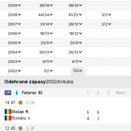
-
2009
38/14
38/14
2008
44/24
41/22
3/2
2007
31/14
28/12
3/2
-
2006
18/13
18/12
-
2005
20/9
20/9
-
2004
26/13
26/13
-
2003
4/11
4/11
-
1/2
2002
1/2
Odehrané zápasy
2002
Antuka
Futures 02
1
2
3
Kurs
14.07.
Q-2K
Stoian M.
6
6
Mlendea A.
4
3
12.05.
Q-2K