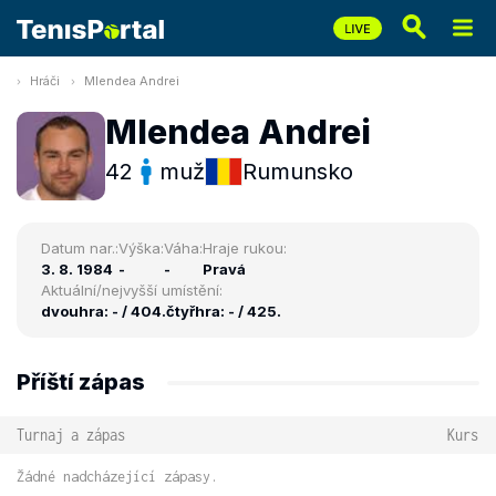
Hráči
Mlendea Andrei
Mlendea Andrei
42
muž
Rumunsko
Datum nar.:
Výška:
Váha:
Hraje rukou:
3. 8. 1984
-
-
Pravá
Aktuální/nejvyšší umístění:
dvouhra: - / 404.
čtyřhra: - / 425.
Příští zápas
Turnaj a zápas
Kurs
Žádné nadcházející zápasy.