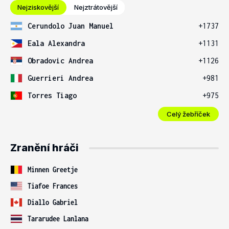
Nejziskovější
Nejztrátovější
Cerundolo Juan Manuel
+1737
Eala Alexandra
+1131
Obradovic Andrea
+1126
Guerrieri Andrea
+981
Torres Tiago
+975
Celý žebříček
Zranění hráči
Minnen Greetje
Tiafoe Frances
Diallo Gabriel
Tararudee Lanlana