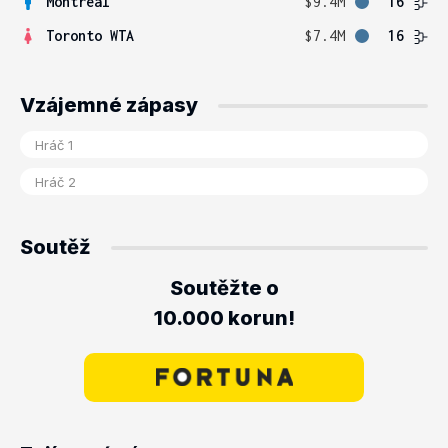
Montreal
$9.4M
16
Toronto WTA
$7.4M
16
Vzájemné zápasy
Soutěž
Soutěžte o
10.000 korun!