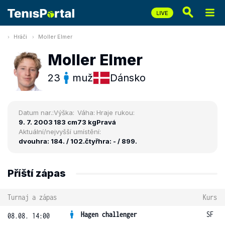
Hráči
Moller Elmer
Moller Elmer
23
muž
Dánsko
Datum nar.:
Výška:
Váha:
Hraje rukou:
9. 7. 2003
183 cm
73 kg
Pravá
Aktuální/nejvyšší umístění:
dvouhra: 184. / 102.
čtyřhra: - / 899.
Příští zápas
Turnaj a zápas
Kurs
Hagen challenger
SF
08.08. 14:00