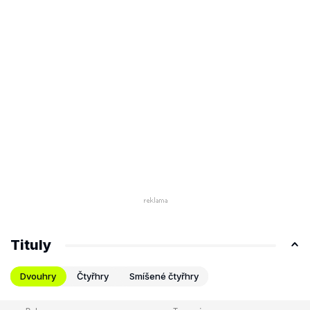
Tituly
Dvouhry
Čtyřhry
Smíšené čtyřhry