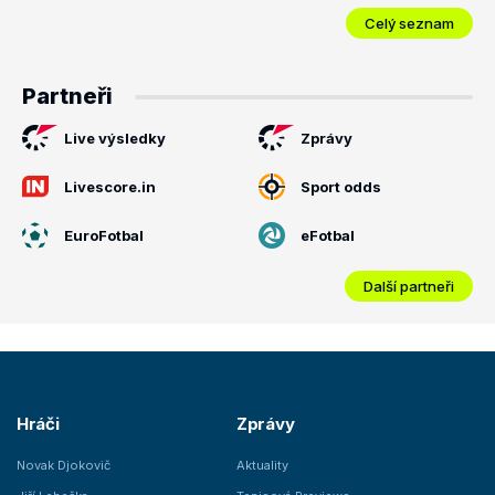
Celý seznam
Partneři
Live výsledky
Zprávy
Livescore.in
Sport odds
EuroFotbal
eFotbal
Další partneři
Hráči
Zprávy
Novak Djokovič
Aktuality