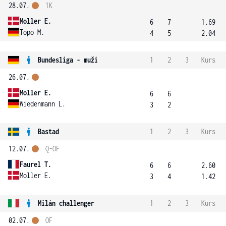
28.07.
1K
Moller E.
6
7
1.69
Topo M.
4
5
2.04
Bundesliga - muži
1
2
3
Kurs
26.07.
Moller E.
6
6
Wiedenmann L.
3
2
Bastad
1
2
3
Kurs
12.07.
Q-OF
Faurel T.
6
6
2.60
Moller E.
3
4
1.42
Milán challenger
1
2
3
Kurs
02.07.
OF