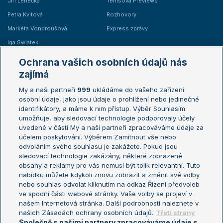
Jiří Lehečka
Tenisová Previews
Petra Kvitová
Rozhovory
Markéta Vondroušová
Express zprávy
Iga Swiatek
Marie Bouzková
Ochrana vašich osobních údajů nás
Žebříčky
Kalendář turnajů
zajímá
My a naši partneři
999
ukládáme do vašeho zařízení
Žebříček ATP (muži)
Australian Open
osobní údaje, jako jsou údaje o prohlížení nebo jedinečné
Žebříček WTA (ženy)
French Open
identifikátory, a máme k nim přístup. Výběr Souhlasím
umožňuje, aby sledovací technologie podporovaly účely
Sázkařský žebříček
Wimbledon
uvedené v části My a naši partneři zpracováváme údaje za
US Open
účelem poskytování. Výběrem Zamítnout vše nebo
odvoláním svého souhlasu je zakážete. Pokud jsou
Turnaj mistrů
sledovací technologie zakázány, některé zobrazené
Turnaj mistryň
obsahy a reklamy pro vás nemusí být tolik relevantní. Tuto
Aktualní trendy
nabídku můžete kdykoli znovu zobrazit a změnit své volby
nebo souhlas odvolat kliknutím na odkaz Řízení předvoleb
ve spodní části webové stránky. Vaše volby se projeví v
Fotbalové přestupy
našem Internetová stránka. Další podrobnosti naleznete v
Livesport Daily
našich Zásadách ochrany osobních údajů.
Třetí strany
Společně s našimi partnery zpracováváme údaje s
LS Prague Open