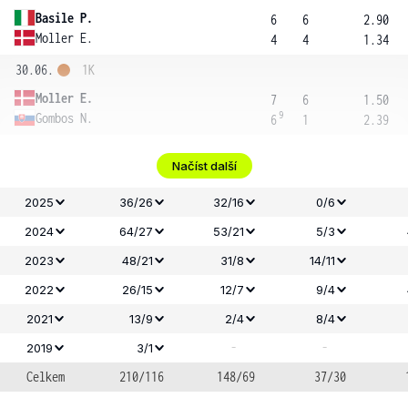
Basile P.
6
6
2.90
Moller E.
4
4
1.34
30.06.
1K
Moller E.
7
6
1.50
9
Gombos N.
6
1
2.39
Načíst další
2025
36/26
32/16
0/6
2024
64/27
53/21
5/3
2023
48/21
31/8
14/11
2022
26/15
12/7
9/4
2021
13/9
2/4
8/4
-
-
2019
3/1
Celkem
210/116
148/69
37/30