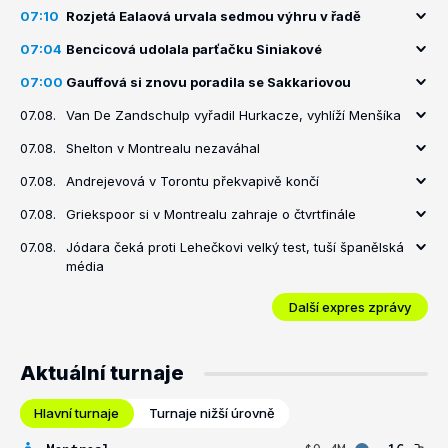
07:10
Rozjetá Ealaová urvala sedmou výhru v řadě
07:04
Bencicová udolala parťačku Siniakové
07:00
Gauffová si znovu poradila se Sakkariovou
07.08.
Van De Zandschulp vyřadil Hurkacze, vyhlíží Menšíka
07.08.
Shelton v Montrealu nezaváhal
07.08.
Andrejevová v Torontu překvapivě končí
07.08.
Griekspoor si v Montrealu zahraje o čtvrtfinále
07.08.
Jódara čeká proti Lehečkovi velký test, tuší španělská
média
Další expres zprávy
Aktuální turnaje
Hlavní turnaje
Turnaje nižší úrovně