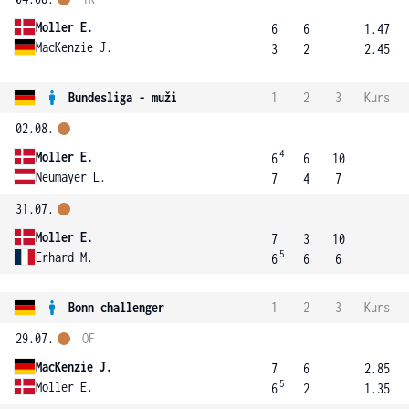
Moller E.
6
6
1.47
MacKenzie J.
3
2
2.45
Bundesliga - muži
1
2
3
Kurs
02.08.
4
Moller E.
6
6
10
Neumayer L.
7
4
7
31.07.
Moller E.
7
3
10
5
Erhard M.
6
6
6
Bonn challenger
1
2
3
Kurs
29.07.
OF
MacKenzie J.
7
6
2.85
5
Moller E.
6
2
1.35