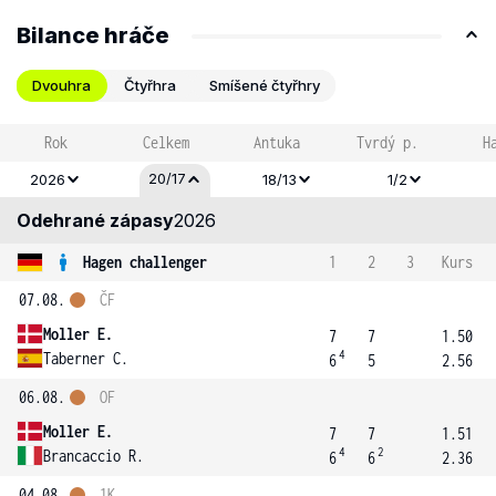
Bilance hráče
Dvouhra
Čtyřhra
Smíšené čtyřhry
Rok
Celkem
Antuka
Tvrdý p.
H
20/17
2026
18/13
1/2
Odehrané zápasy
2026
Hagen challenger
1
2
3
Kurs
07.08.
ČF
Moller E.
7
7
1.50
4
Taberner C.
6
5
2.56
06.08.
OF
Moller E.
7
7
1.51
4
2
Brancaccio R.
6
6
2.36
04.08.
1K