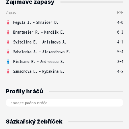
Zajímavé zápasy
Zápas
H2H
Pegula J.
-
Shnaider D.
4-0
Brantmeier R.
-
Mandlik E.
0-3
Svitolina E.
-
Anisimova A.
4-1
Sabalenka A.
-
Alexandrova E.
5-4
Pieleanu R.
-
Andreescu S.
3-4
Samsonova L.
-
Rybakina E.
4-2
Profily hráčů
Sázkařský žebříček