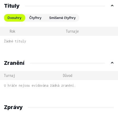
Tituly
Dvouhry
Čtyřhry
Smíšené čtyřhry
Rok
Turnaje
Žádné tituly
Zranění
Turnaj
Důvod
U hráče nejsou evidována žádná zranění.
Zprávy