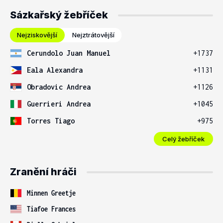
Sázkařský žebříček
Nejziskovější
Nejztrátovější
Cerundolo Juan Manuel
+1737
Eala Alexandra
+1131
Obradovic Andrea
+1126
Guerrieri Andrea
+1045
Torres Tiago
+975
Celý žebříček
Zranění hráči
Minnen Greetje
Tiafoe Frances