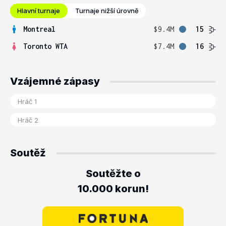
Hlavní turnaje
Turnaje nižší úrovně
Montreal
$9.4M
15
Toronto WTA
$7.4M
16
Vzájemné zápasy
Soutěž
Soutěžte o
10.000 korun!