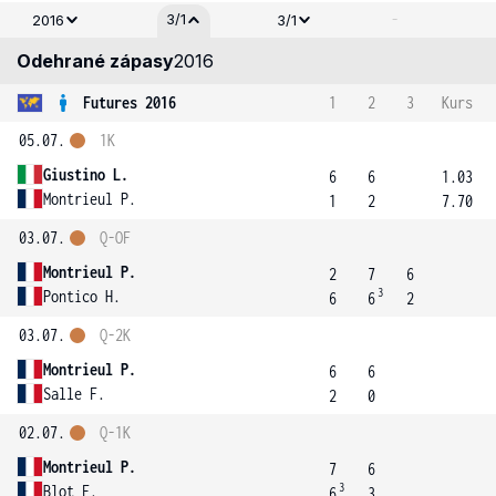
-
3/1
2016
3/1
Odehrané zápasy
2016
Futures 2016
1
2
3
Kurs
05.07.
1K
Giustino L.
6
6
1.03
Montrieul P.
1
2
7.70
03.07.
Q-OF
Montrieul P.
2
7
6
3
Pontico H.
6
6
2
03.07.
Q-2K
Montrieul P.
6
6
Salle F.
2
0
02.07.
Q-1K
Montrieul P.
7
6
3
Blot F.
6
3