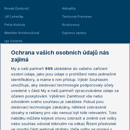
Novak Djokovič
Aktuality
Jiří Lehečka
Tenisová Previews
Petra Kvitová
Rozhovory
Markéta Vondroušová
Express zprávy
Iga Swiatek
Marie Bouzková
Ochrana vašich osobních údajů nás
Žebříčky
Kalendář turnajů
zajímá
My a naši partneři
999
ukládáme do vašeho zařízení
Žebříček ATP (muži)
Australian Open
osobní údaje, jako jsou údaje o prohlížení nebo jedinečné
Žebříček WTA (ženy)
French Open
identifikátory, a máme k nim přístup. Výběr Souhlasím
umožňuje, aby sledovací technologie podporovaly účely
Sázkařský žebříček
Wimbledon
uvedené v části My a naši partneři zpracováváme údaje za
US Open
účelem poskytování. Výběrem Zamítnout vše nebo
odvoláním svého souhlasu je zakážete. Pokud jsou
Turnaj mistrů
sledovací technologie zakázány, některé zobrazené
Turnaj mistryň
obsahy a reklamy pro vás nemusí být tolik relevantní. Tuto
Aktualní trendy
nabídku můžete kdykoli znovu zobrazit a změnit své volby
nebo souhlas odvolat kliknutím na odkaz Řízení předvoleb
ve spodní části webové stránky. Vaše volby se projeví v
Fotbalové přestupy