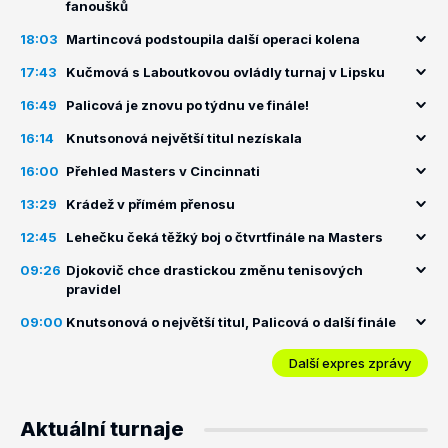
fanoušků
18:03
Martincová podstoupila další operaci kolena
17:43
Kučmová s Laboutkovou ovládly turnaj v Lipsku
16:49
Palicová je znovu po týdnu ve finále!
16:14
Knutsonová největší titul nezískala
16:00
Přehled Masters v Cincinnati
13:29
Krádež v přímém přenosu
12:45
Lehečku čeká těžký boj o čtvrtfinále na Masters
09:26
Djokovič chce drastickou změnu tenisových
pravidel
09:00
Knutsonová o největší titul, Palicová o další finále
Další expres zprávy
Aktuální turnaje