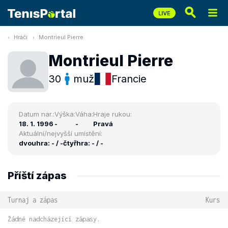
Hráči
Montrieul Pierre
Montrieul Pierre
30
muž
Francie
Datum nar.:
Výška:
Váha:
Hraje rukou:
18. 1. 1996
-
-
Pravá
Aktuální/nejvyšší umístění:
dvouhra: - / -
čtyřhra: - / -
Příští zápas
Turnaj a zápas
Kurs
Žádné nadcházející zápasy.