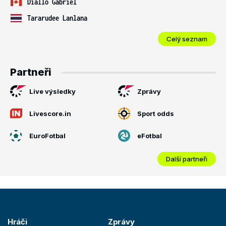
Diallo Gabriel
Tararudee Lanlana
Celý seznam
Partneři
Live výsledky
Zprávy
Livescore.in
Sport odds
EuroFotbal
eFotbal
Další partneři
Hráči
Zprávy