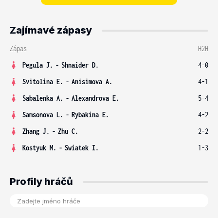
Zajímavé zápasy
Zápas
H2H
Pegula J.
-
Shnaider D.
4-0
Svitolina E.
-
Anisimova A.
4-1
Sabalenka A.
-
Alexandrova E.
5-4
Samsonova L.
-
Rybakina E.
4-2
Zhang J.
-
Zhu C.
2-2
Kostyuk M.
-
Swiatek I.
1-3
Profily hráčů