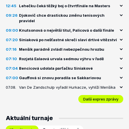
12:45
Lehečku čeká těžký boj o čtvrtfinále na Masters
09:26
Djokovič chce drastickou změnu tenisových
pravidel
09:00
Knutsonová o největší titul, Palicová o další finále
07:20
Siniaková po nešťastné skreči slaví drtivé vítězství
07:16
Menšík parádně zvládl nebezpečnou hrozbu
07:10
Rozjetá Ealaová urvala sedmou výhru v řadě
07:04
Bencicová udolala parťačku Siniakové
07:00
Gauffová si znovu poradila se Sakkariovou
07.08.
Van De Zandschulp vyřadil Hurkacze, vyhlíží Menšíka
Další expres zprávy
Aktuální turnaje