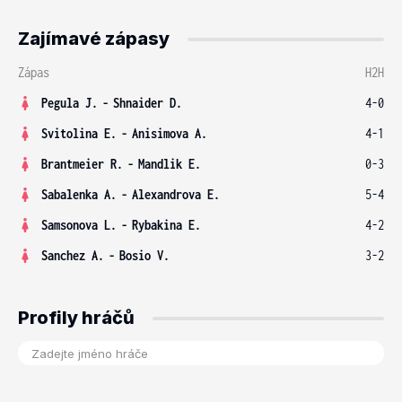
Zajímavé zápasy
Zápas
H2H
Pegula J.
-
Shnaider D.
4-0
Svitolina E.
-
Anisimova A.
4-1
Brantmeier R.
-
Mandlik E.
0-3
Sabalenka A.
-
Alexandrova E.
5-4
Samsonova L.
-
Rybakina E.
4-2
Sanchez A.
-
Bosio V.
3-2
Profily hráčů