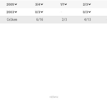
2005
3/4
1/1
2/3
-
2003
0/3
0/3
Celkem
6/16
2/3
4/13