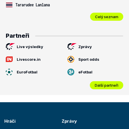
Tararudee Lanlana
Celý seznam
Partneři
Live výsledky
Zprávy
Livescore.in
Sport odds
EuroFotbal
eFotbal
Další partneři
Hráči
Zprávy