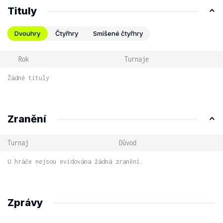
Tituly
Dvouhry
Čtyřhry
Smíšené čtyřhry
Rok
Turnaje
Žádné tituly
Zranění
Turnaj
Důvod
U hráče nejsou evidována žádná zranění.
Zprávy