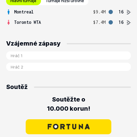
Hlavní turnaje
Turnaje nižší úrovně
Montreal
$9.4M
16
Toronto WTA
$7.4M
16
Vzájemné zápasy
Soutěž
Soutěžte o
10.000 korun!