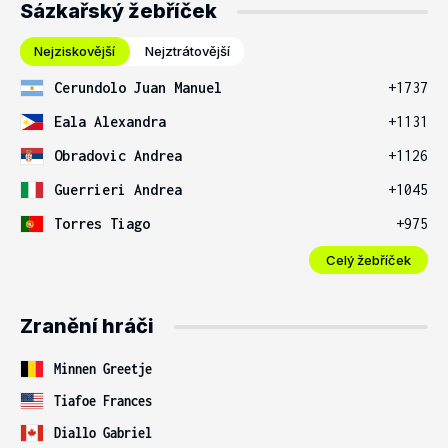
Sázkařský žebříček
Nejziskovější
Nejztrátovější
Cerundolo Juan Manuel
+1737
Eala Alexandra
+1131
Obradovic Andrea
+1126
Guerrieri Andrea
+1045
Torres Tiago
+975
Celý žebříček
Zranění hráči
Minnen Greetje
Tiafoe Frances
Diallo Gabriel