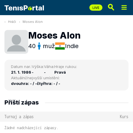
Hráči
Moses Alon
Moses Alon
40
muž
Indie
Datum nar.:
Výška:
Váha:
Hraje rukou:
21. 1. 1986
-
-
Pravá
Aktuální/nejvyšší umístění:
dvouhra: - / -
čtyřhra: - / -
Příští zápas
Turnaj a zápas
Kurs
Žádné nadcházející zápasy.