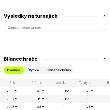
Výsledky na turnajích
Bilance hráče
Dvouhra
Čtyřhra
Smíšené čtyřhry
Rok
Celkem
Antuka
Tvrdý p.
H
2008
1/3
0/1
1/2
-
2007
1/1
1/1
-
2006
1/5
1/5