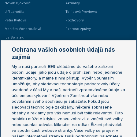
Novak Djokovič
Aktuality
Jiří Lehečka
Tenisová Previews
Petra Kvitová
Rozhovory
Markéta Vondroušová
Express zprávy
Iga Swiatek
Marie Bouzková
Ochrana vašich osobních údajů nás
Žebříčky
Kalendář turnajů
zajímá
My a naši partneři
999
ukládáme do vašeho zařízení
Žebříček ATP (muži)
Australian Open
osobní údaje, jako jsou údaje o prohlížení nebo jedinečné
Žebříček WTA (ženy)
French Open
identifikátory, a máme k nim přístup. Výběr Souhlasím
umožňuje, aby sledovací technologie podporovaly účely
Sázkařský žebříček
Wimbledon
uvedené v části My a naši partneři zpracováváme údaje za
US Open
účelem poskytování. Výběrem Zamítnout vše nebo
odvoláním svého souhlasu je zakážete. Pokud jsou
Turnaj mistrů
sledovací technologie zakázány, některé zobrazené
Turnaj mistryň
obsahy a reklamy pro vás nemusí být tolik relevantní. Tuto
Aktualní trendy
nabídku můžete kdykoli znovu zobrazit a změnit své volby
nebo souhlas odvolat kliknutím na odkaz Řízení předvoleb
ve spodní části webové stránky. Vaše volby se projeví v
Fotbalové přestupy
našem Internetová stránka. Další podrobnosti naleznete v