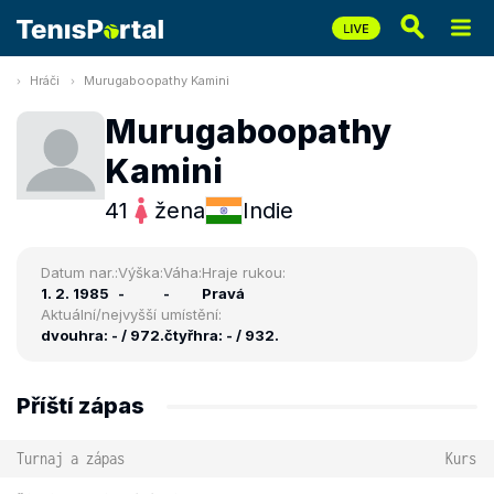
Hráči
Murugaboopathy Kamini
Murugaboopathy
Kamini
41
žena
Indie
Datum nar.:
Výška:
Váha:
Hraje rukou:
1. 2. 1985
-
-
Pravá
Aktuální/nejvyšší umístění:
dvouhra: - / 972.
čtyřhra: - / 932.
Příští zápas
Turnaj a zápas
Kurs