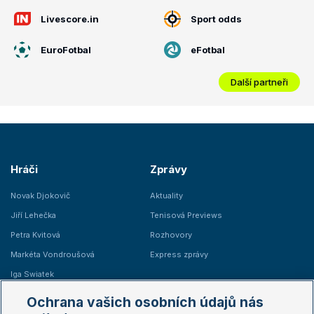
Livescore.in
Sport odds
EuroFotbal
eFotbal
Další partneři
Hráči
Zprávy
Novak Djokovič
Aktuality
Jiří Lehečka
Tenisová Previews
Petra Kvitová
Rozhovory
Markéta Vondroušová
Express zprávy
Iga Swiatek
Marie Bouzková
Ochrana vašich osobních údajů nás