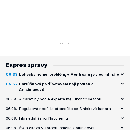
Expres zprávy
06:33
Lehečka neměl problém, v Montrealu je v osmifinále
05:57
Bartůňková po třísetovém boji podlehla
Anisimovové
06.08.
Alcaraz by podle experta měl ukončit sezonu
06.08.
Pegulaová nadělila přemožitelce Siniakové kanára
06.08.
Fils nedal šanci Navonemu
06.08.
Šwiateková v Torontu smetla Golubicovou