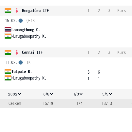
Bengalúru ITF
1
2
3
Kurs
15.02.
Q-1K
Lamangthong O.
Murugaboopathy K.
Čennaí ITF
1
2
3
Kurs
11.02.
1K
Tulpule R.
6
6
Murugaboopathy K.
1
1
2002
6/8
1/3
5/5
Celkem
15/19
1/4
13/13