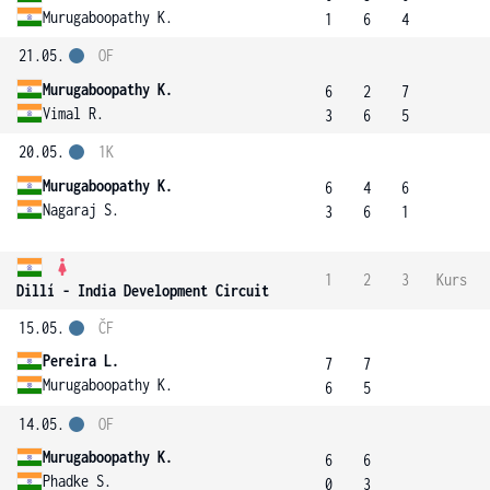
Murugaboopathy K.
1
6
4
21.05.
OF
Murugaboopathy K.
6
2
7
Vimal R.
3
6
5
20.05.
1K
Murugaboopathy K.
6
4
6
Nagaraj S.
3
6
1
1
2
3
Kurs
Dillí - India Development Circuit
15.05.
ČF
Pereira L.
7
7
Murugaboopathy K.
6
5
14.05.
OF
Murugaboopathy K.
6
6
Phadke S.
0
3