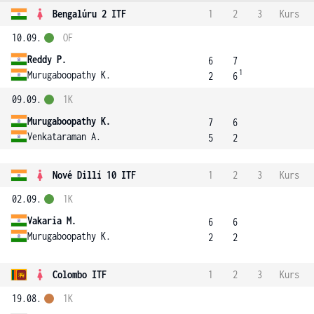
Bengalúru 2 ITF
1
2
3
Kurs
10.09.
OF
Reddy P.
6
7
1
Murugaboopathy K.
2
6
09.09.
1K
Murugaboopathy K.
7
6
Venkataraman A.
5
2
Nové Dillí 10 ITF
1
2
3
Kurs
02.09.
1K
Vakaria M.
6
6
Murugaboopathy K.
2
2
Colombo ITF
1
2
3
Kurs
19.08.
1K