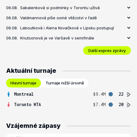
06.08.
Sabalenková si podmínky v Torontu užívá
06.08.
Valdmannová píše osmé vítězství v řadě
06.08.
Laboutková i Alena Kovačková v Lipsku postupují
06.08.
Knutsonová je ve Varšavě v semifinále
Další expres zprávy
Aktuální turnaje
Hlavní turnaje
Turnaje nižší úrovně
Montreal
$9.4M
22
Toronto WTA
$7.4M
20
Vzájemné zápasy