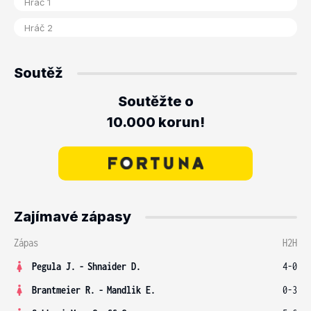
Soutěž
Soutěžte o
10.000 korun!
Zajímavé zápasy
Zápas
H2H
Pegula J.
-
Shnaider D.
4-0
Brantmeier R.
-
Mandlik E.
0-3