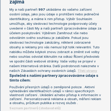
Žebříčky
Kalendář turnajů
zajímá
My a naši partneři
997
ukládáme do vašeho zařízení
Žebříček ATP (muži)
Australian Open
osobní údaje, jako jsou údaje o prohlížení nebo jedinečné
Žebříček WTA (ženy)
French Open
identifikátory, a máme k nim přístup. Výběr Souhlasím
umožňuje, aby sledovací technologie podporovaly účely
Sázkařský žebříček
Wimbledon
uvedené v části My a naši partneři zpracováváme údaje za
US Open
účelem poskytování. Výběrem Zamítnout vše nebo
odvoláním svého souhlasu je zakážete. Pokud jsou
Turnaj mistrů
sledovací technologie zakázány, některé zobrazené
Turnaj mistryň
obsahy a reklamy pro vás nemusí být tolik relevantní. Tuto
Aktualní trendy
nabídku můžete kdykoli znovu zobrazit a změnit své volby
nebo souhlas odvolat kliknutím na odkaz Řízení předvoleb
ve spodní části webové stránky. Vaše volby se projeví v
Fotbalové přestupy
našem Internetová stránka. Další podrobnosti naleznete v
Livesport Daily
našich Zásadách ochrany osobních údajů.
Třetí strany
Společně s našimi partnery zpracováváme údaje s
LS Prague Open
tímto cílem:
Používání přesných údajů o zeměpisné poloze . Aktivní
vyhledávání identifikačních údajů v rámci specifických
vlastností zařízení . Ukládání a/nebo přístup k informacím v
Podmínky užití
Nastavení soukromí
zařízení . Personalizovaná reklama a obsah, měření reklam
GDPR a žurnalistika
Reklama
a obsahu, průzkum publika a rozvoj služeb .
Informace o zpracování osobních
Kontakt
Seznam partnerů (dodavatelů)
údajů