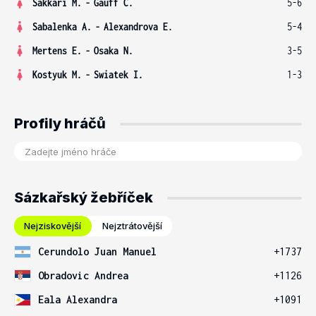
Sakkari M.
-
Gauff C.
5-6
Sabalenka A.
-
Alexandrova E.
5-4
Mertens E.
-
Osaka N.
3-5
Kostyuk M.
-
Swiatek I.
1-3
Profily hráčů
Sázkařský žebříček
Nejziskovější
Nejztrátovější
Cerundolo Juan Manuel
+1737
Obradovic Andrea
+1126
Eala Alexandra
+1091