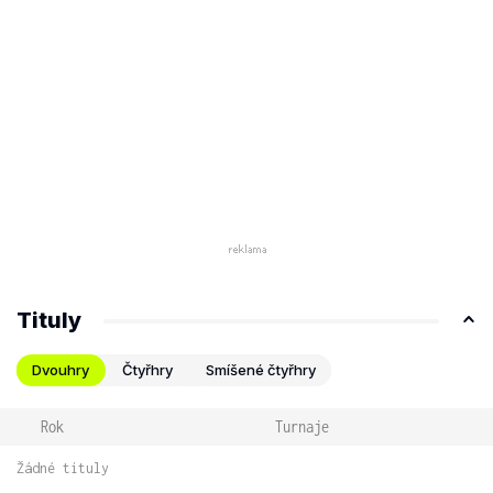
Tituly
Dvouhry
Čtyřhry
Smíšené čtyřhry
Rok
Turnaje
Žádné tituly