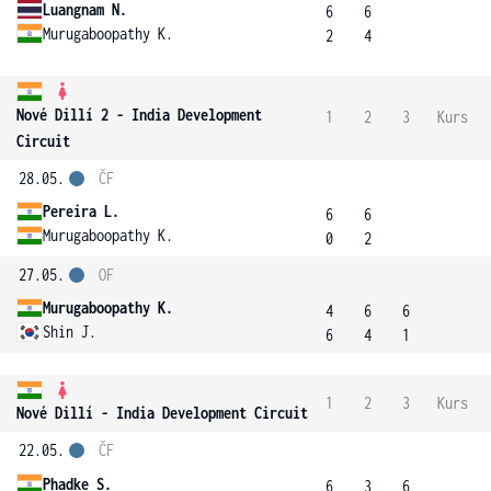
Luangnam N.
6
6
Murugaboopathy K.
2
4
Nové Dillí 2 - India Development
1
2
3
Kurs
Circuit
28.05.
ČF
Pereira L.
6
6
Murugaboopathy K.
0
2
27.05.
OF
Murugaboopathy K.
4
6
6
Shin J.
6
4
1
1
2
3
Kurs
Nové Dillí - India Development Circuit
22.05.
ČF
Phadke S.
6
3
6