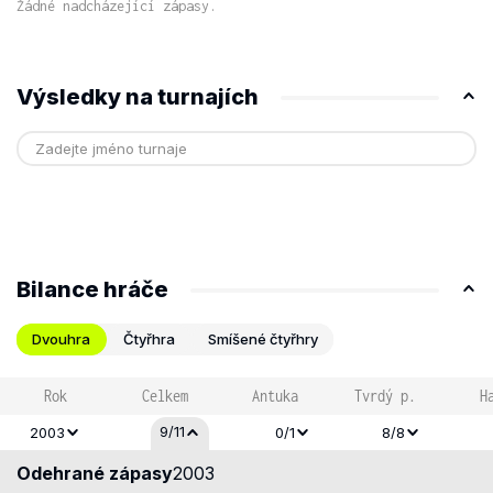
Žádné nadcházející zápasy.
Výsledky na turnajích
Bilance hráče
Dvouhra
Čtyřhra
Smíšené čtyřhry
Rok
Celkem
Antuka
Tvrdý p.
H
9/11
2003
0/1
8/8
Odehrané zápasy
2003