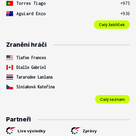
Torres Tiago
+975
Aguiard Enzo
+936
Celý žebříček
Zranění hráči
Tiafoe Frances
Diallo Gabriel
Tararudee Lanlana
Siniaková Kateřina
Celý seznam
Partneři
Live výsledky
Zprávy