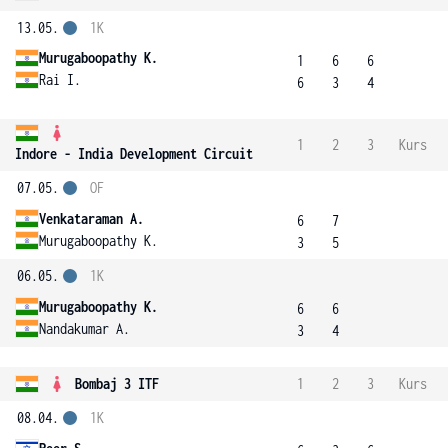
13.05.
1K
Murugaboopathy K.
1
6
6
Rai I.
6
3
4
1
2
3
Kurs
Indore - India Development Circuit
07.05.
OF
Venkataraman A.
6
7
Murugaboopathy K.
3
5
06.05.
1K
Murugaboopathy K.
6
6
Nandakumar A.
3
4
Bombaj 3 ITF
1
2
3
Kurs
08.04.
1K