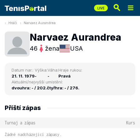
Hráči
Narvaez Aurandrea
Narvaez Aurandrea
46
žena
USA
Datum nar.:
Výška:
Váha:
Hraje rukou:
21. 11. 1979
-
-
Pravá
Aktuální/nejvyšší umístění:
dvouhra: - / 202.
čtyřhra: - / 276.
Příští zápas
Turnaj a zápas
Kurs
Žádné nadcházející zápasy.