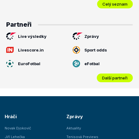
Celý seznam
Partneři
Live výsledky
Zprávy
Livescore.in
Sport odds
EuroFotbal
eFotbal
Další partneři
Hráči
Zprávy
Novak Djokovič
Aktuality
Jiří Lehečka
Tenisová Previews