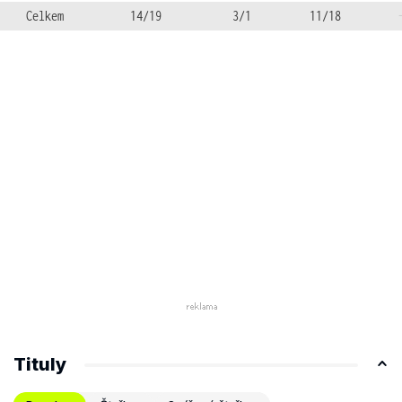
Celkem
14/19
3/1
11/18
Tituly