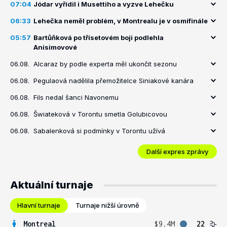
07:04
Jódar vyřídil i Musettiho a vyzve Lehečku
06:33
Lehečka neměl problém, v Montrealu je v osmifinále
05:57
Bartůňková po třísetovém boji podlehla
Anisimovové
06.08.
Alcaraz by podle experta měl ukončit sezonu
06.08.
Pegulaová nadělila přemožitelce Siniakové kanára
06.08.
Fils nedal šanci Navonemu
06.08.
Šwiateková v Torontu smetla Golubicovou
06.08.
Sabalenková si podmínky v Torontu užívá
Další expres zprávy
Aktuální turnaje
Hlavní turnaje
Turnaje nižší úrovně
Montreal
$9.4M
22