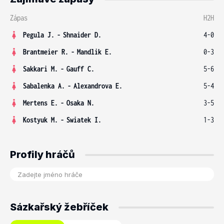
Zápas
H2H
Pegula J.
-
Shnaider D.
4-0
Brantmeier R.
-
Mandlik E.
0-3
Sakkari M.
-
Gauff C.
5-6
Sabalenka A.
-
Alexandrova E.
5-4
Mertens E.
-
Osaka N.
3-5
Kostyuk M.
-
Swiatek I.
1-3
Profily hráčů
Sázkařský žebříček