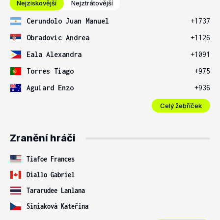
Nejziskovější
Nejztrátovější
Cerundolo Juan Manuel
+1737
Obradovic Andrea
+1126
Eala Alexandra
+1091
Torres Tiago
+975
Aguiard Enzo
+936
Celý žebříček
Zranění hráči
Tiafoe Frances
Diallo Gabriel
Tararudee Lanlana
Siniaková Kateřina