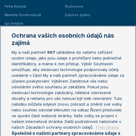
Petra Kvitová
Rozhovory
Markéta Vondroušová
Express zprávy
Iga Swiatek
Marie Bouzková
Ochrana vašich osobních údajů nás
Žebříčky
Kalendář turnajů
zajímá
My a naši partneři
997
ukládáme do vašeho zařízení
Žebříček ATP (muži)
Australian Open
osobní údaje, jako jsou údaje o prohlížení nebo jedinečné
Žebříček WTA (ženy)
French Open
identifikátory, a máme k nim přístup. Výběr Souhlasím
umožňuje, aby sledovací technologie podporovaly účely
Sázkařský žebříček
Wimbledon
uvedené v části My a naši partneři zpracováváme údaje za
US Open
účelem poskytování. Výběrem Zamítnout vše nebo
odvoláním svého souhlasu je zakážete. Pokud jsou
Turnaj mistrů
sledovací technologie zakázány, některé zobrazené
Turnaj mistryň
obsahy a reklamy pro vás nemusí být tolik relevantní. Tuto
Aktualní trendy
nabídku můžete kdykoli znovu zobrazit a změnit své volby
nebo souhlas odvolat kliknutím na odkaz Řízení předvoleb
ve spodní části webové stránky. Vaše volby se projeví v
Fotbalové přestupy
našem Internetová stránka. Další podrobnosti naleznete v
Livesport Daily
našich Zásadách ochrany osobních údajů.
Třetí strany
Společně s našimi partnery zpracováváme údaje s
LS Prague Open