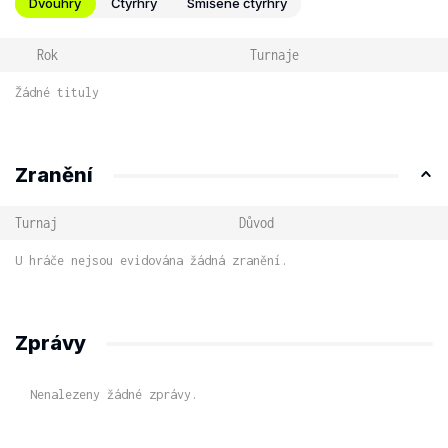
Dvouhry
Čtyřhry
Smíšené čtyřhry
Rok
Turnaje
Žádné tituly
Zranění
Turnaj
Důvod
U hráče nejsou evidována žádná zranění.
Zprávy
Nenalezeny žádné zprávy.