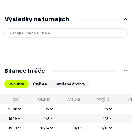
Výsledky na turnajích
Bilance hráče
Dvouhra
Čtyřhra
Smíšené čtyřhry
Rok
Celkem
Antuka
Tvrdý p.
H
-
2000
1/2
1/2
-
1999
1/3
1/3
1998
12/14
3/1
9/13