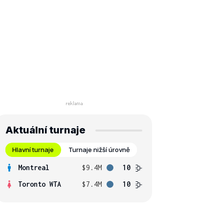
Aktuální turnaje
Hlavní turnaje
Turnaje nižší úrovně
Montreal
$9.4M
10
Toronto WTA
$7.4M
10