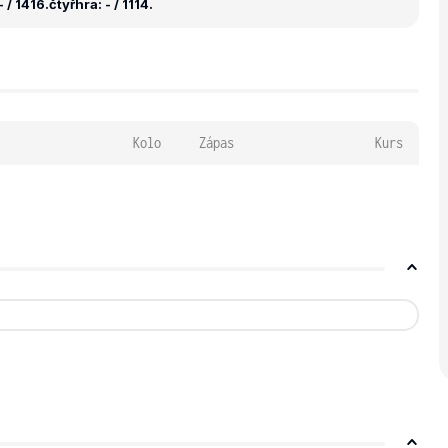
 / 1416.
čtyřhra: - / 1114.
Kolo
Zápas
Kurs