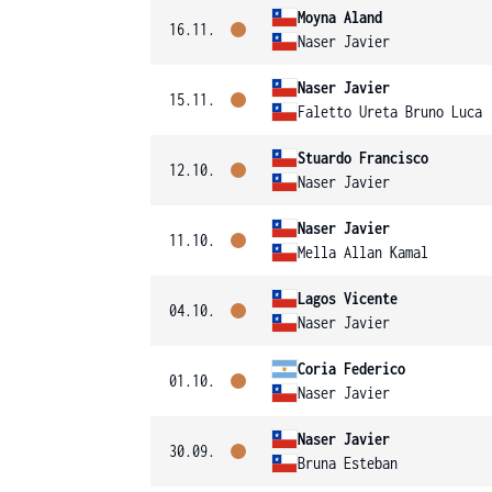
Moyna Aland
16.11.
Naser Javier
Naser Javier
15.11.
Faletto Ureta Bruno Luca
Stuardo Francisco
12.10.
Naser Javier
Naser Javier
11.10.
Mella Allan Kamal
Lagos Vicente
04.10.
Naser Javier
Coria Federico
01.10.
Naser Javier
Naser Javier
30.09.
Bruna Esteban