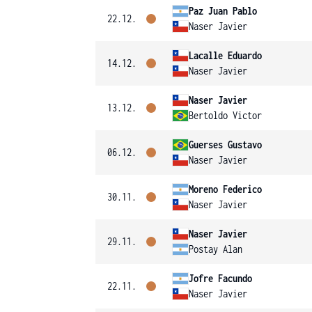
Paz Juan Pablo
22.12.
Naser Javier
Lacalle Eduardo
14.12.
Naser Javier
Naser Javier
13.12.
Bertoldo Victor
Guerses Gustavo
06.12.
Naser Javier
Moreno Federico
30.11.
Naser Javier
Naser Javier
29.11.
Postay Alan
Jofre Facundo
22.11.
Naser Javier