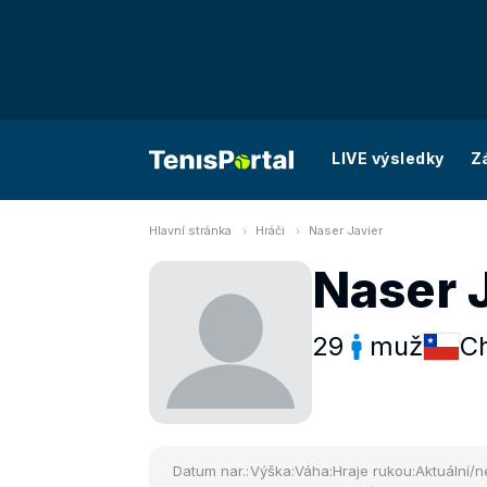
LIVE výsledky
Z
Hlavní stránka
Hráči
Naser Javier
Naser 
29
muž
Ch
Datum nar.:
Výška:
Váha:
Hraje rukou:
Aktuální/n