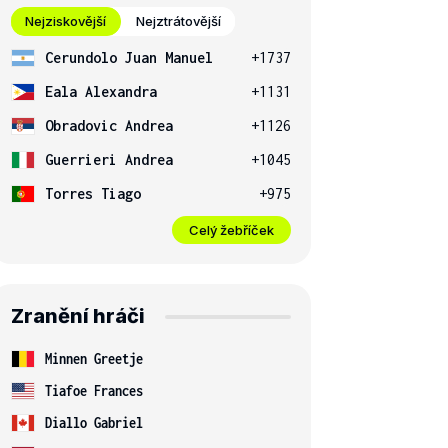
Nejziskovější
Nejztrátovější
Cerundolo Juan Manuel
+1737
Eala Alexandra
+1131
Obradovic Andrea
+1126
Guerrieri Andrea
+1045
Torres Tiago
+975
Celý žebříček
Zranění hráči
Minnen Greetje
Tiafoe Frances
Diallo Gabriel