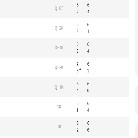
6
6
Q-OF
2
4
6
6
Q-2K
3
1
6
6
Q-1K
3
4
7
6
Q-2K
4
6
2
6
6
Q-1K
4
0
6
6
1K
1
4
6
6
1K
2
0