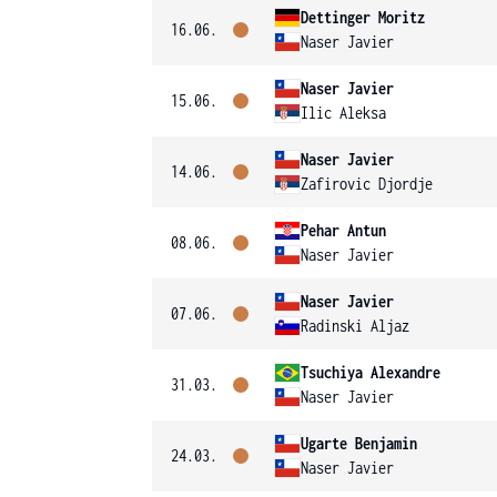
Dettinger Moritz
16.06.
Naser Javier
Naser Javier
15.06.
Ilic Aleksa
Naser Javier
14.06.
Zafirovic Djordje
Pehar Antun
08.06.
Naser Javier
Naser Javier
07.06.
Radinski Aljaz
Tsuchiya Alexandre
31.03.
Naser Javier
Ugarte Benjamin
24.03.
Naser Javier