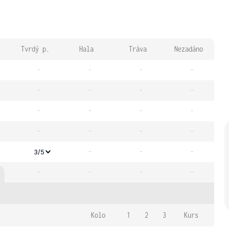
Tvrdý p.
Hala
Tráva
Nezadáno
-
-
-
-
-
-
-
-
-
-
-
-
-
-
-
-
-
-
-
3/5
-
-
-
-
Kolo
1
2
3
Kurs