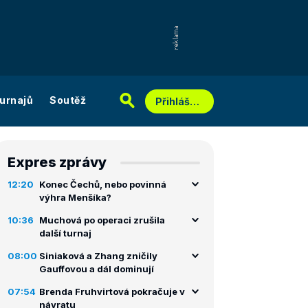
urnajů
Soutěž
Přihlášení
Expres zprávy
12:20
Konec Čechů, nebo povinná
výhra Menšíka?
10:36
Muchová po operaci zrušila
další turnaj
08:00
Siniaková a Zhang zničily
Gauffovou a dál dominují
07:54
Brenda Fruhvirtová pokračuje v
návratu