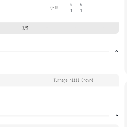
6
6
Q-1K
1
1
3/5
-
-
-
Turnaje nižší úrovně