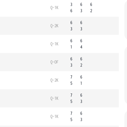
3
6
6
Q-1K
6
3
2
6
6
Q-2K
3
3
6
6
Q-1K
1
4
6
6
Q-OF
3
2
7
6
Q-2K
5
1
7
6
Q-1K
5
3
7
6
Q-1K
5
3