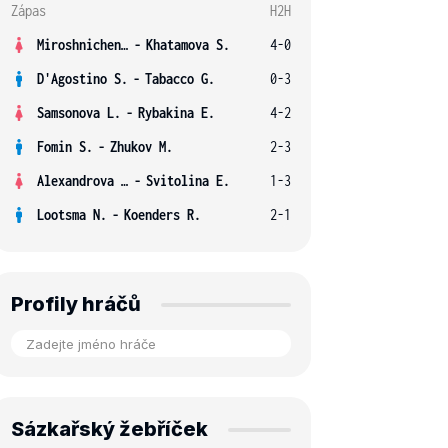
Zápas
H2H
Miroshnichenko V.
-
Khatamova S.
4-0
D'Agostino S.
-
Tabacco G.
0-3
Samsonova L.
-
Rybakina E.
4-2
Fomin S.
-
Zhukov M.
2-3
Alexandrova E.
-
Svitolina E.
1-3
Lootsma N.
-
Koenders R.
2-1
Profily hráčů
Sázkařský žebříček