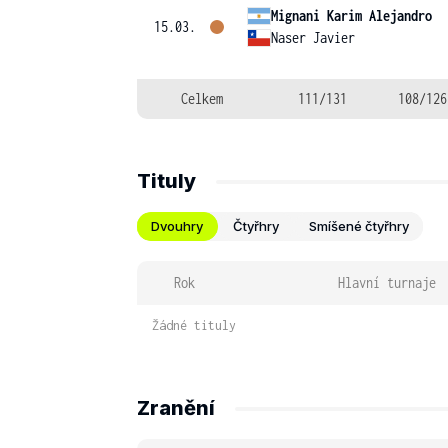
Mignani Karim Alejandro
15.03.
Naser Javier
Celkem
111/131
108/126
Tituly
Dvouhry
Čtyřhry
Smíšené čtyřhry
Rok
Hlavní turnaje
Žádné tituly
Zranění