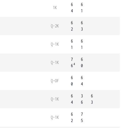
6
6
1K
4
1
6
6
Q-2K
2
3
6
6
Q-1K
1
1
7
6
Q-1K
4
6
0
6
6
Q-OF
0
4
6
3
6
Q-1K
4
6
3
6
7
Q-1K
2
5