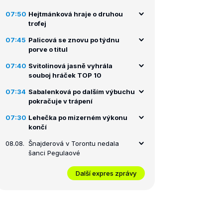
07:50
Hejtmánková hraje o druhou
trofej
07:45
Palicová se znovu po týdnu
porve o titul
07:40
Svitolinová jasně vyhrála
souboj hráček TOP 10
07:34
Sabalenková po dalším výbuchu
pokračuje v trápení
07:30
Lehečka po mizerném výkonu
končí
08.08.
Šnajderová v Torontu nedala
šanci Pegulaové
Další expres zprávy