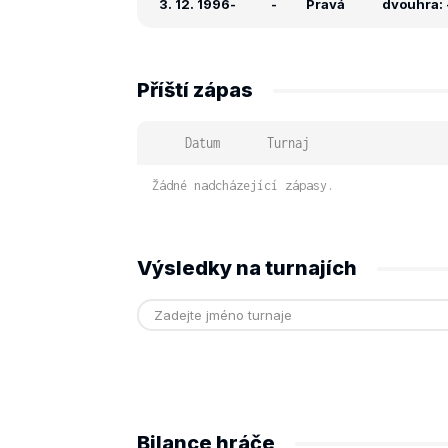
3. 12. 1996
-
-
Pravá
dvouhra: -
Příští zápas
Datum
Turnaj
Žádné nadcházející zápasy.
Výsledky na turnajích
Bilance hráče