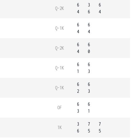
6
3
6
Q-2K
4
6
4
6
6
Q-1K
4
4
6
6
Q-2K
4
0
6
6
Q-1K
1
3
6
6
Q-1K
2
3
6
6
OF
3
1
3
7
7
1K
6
5
5