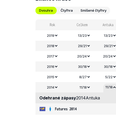
Dvouhra
Čtyřhra
Smíšené čtyřhry
Rok
Celkem
Antuka
2019
13/23
13/23
2018
29/21
29/21
2017
20/24
20/24
2016
30/18
30/18
2015
8/27
5/22
11/18
2014
11/18
Odehrané zápasy
2014
Antuka
Futures 2014