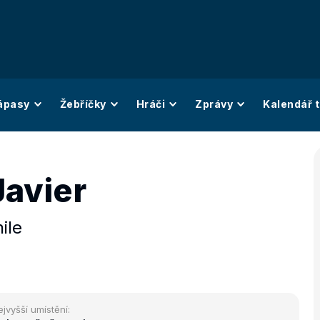
ápasy
Žebříčky
Hráči
Zprávy
Kalendář t
Javier
ile
ejvyšší umístění: