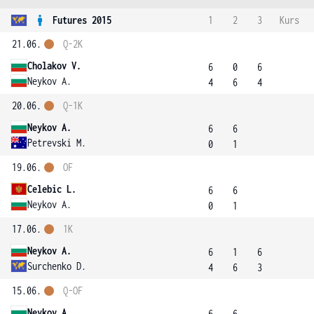
Futures 2015
1
2
3
Kurs
21.06.
Q-2K
Cholakov V.
6
0
6
Neykov A.
4
6
4
20.06.
Q-1K
Neykov A.
6
6
Petrevski M.
0
1
19.06.
OF
Celebic L.
6
6
Neykov A.
0
1
17.06.
1K
Neykov A.
6
1
6
Surchenko D.
4
6
3
15.06.
Q-OF
Neykov A.
6
6