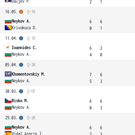
Daljev P.
2
1
16.05.
Q-1K
Neykov A.
6
6
Krivokuca D.
0
1
11.04.
Q-1K
Ioannides C.
6
2
Neykov A.
4
0
05.04.
Q-2K
Khomentovskiy M.
7
6
Neykov A.
5
3
30.03.
Q-OF
Bisko M.
6
6
Neykov A.
0
3
29.03.
Q-2K
Neykov A.
6
6
Vidal Azorin J.
2
3