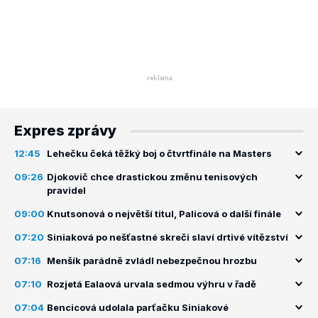
Expres zprávy
12:45
Lehečku čeká těžký boj o čtvrtfinále na Masters
09:26
Djokovič chce drastickou změnu tenisových
pravidel
09:00
Knutsonová o největší titul, Palicová o další finále
07:20
Siniaková po nešťastné skreči slaví drtivé vítězství
07:16
Menšík parádně zvládl nebezpečnou hrozbu
07:10
Rozjetá Ealaová urvala sedmou výhru v řadě
07:04
Bencicová udolala parťačku Siniakové