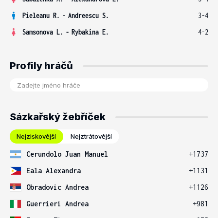
Pieleanu R.
-
Andreescu S.
3-4
Samsonova L.
-
Rybakina E.
4-2
Profily hráčů
Sázkařský žebříček
Nejziskovější
Nejztrátovější
Cerundolo Juan Manuel
+1737
Eala Alexandra
+1131
Obradovic Andrea
+1126
Guerrieri Andrea
+981