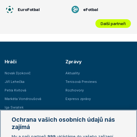
EuroFotbal
eFotbal
Další partneři
Hráči
Zprávy
Novak Djokovič
Aktuality
Jiří Lehečka
Tenisová Previews
Petra Kvitová
Rozhovory
Markéta Vondroušová
Express zprávy
Iga Swiatek
Marie Bouzková
Ochrana vašich osobních údajů nás
Žebříčky
Kalendář turnajů
zajímá
My a naši partneři
999
ukládáme do vašeho zařízení
Žebříček ATP (muži)
Australian Open