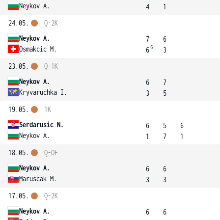
Neykov A.
4
1
24.05.
Q-2K
Neykov A.
7
6
6
Osmakcic M.
6
3
23.05.
Q-1K
Neykov A.
6
7
Kryvaruchka I.
3
5
19.05.
1K
Serdarusic N.
6
5
6
Neykov A.
1
7
1
18.05.
Q-OF
Neykov A.
6
6
Maruscak M.
3
3
17.05.
Q-2K
Neykov A.
6
6