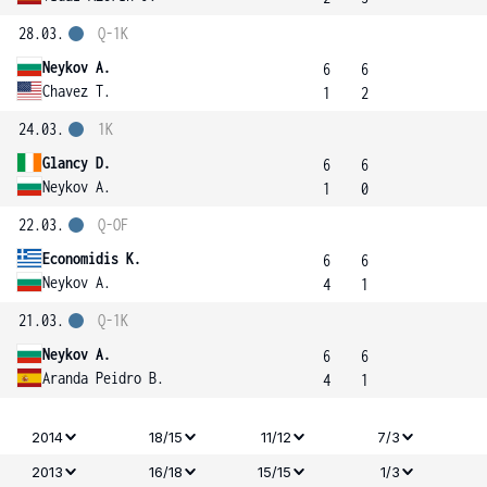
28.03.
Q-1K
Neykov A.
6
6
Chavez T.
1
2
24.03.
1K
Glancy D.
6
6
Neykov A.
1
0
22.03.
Q-OF
Economidis K.
6
6
Neykov A.
4
1
21.03.
Q-1K
Neykov A.
6
6
Aranda Peidro B.
4
1
2014
18/15
11/12
7/3
2013
16/18
15/15
1/3