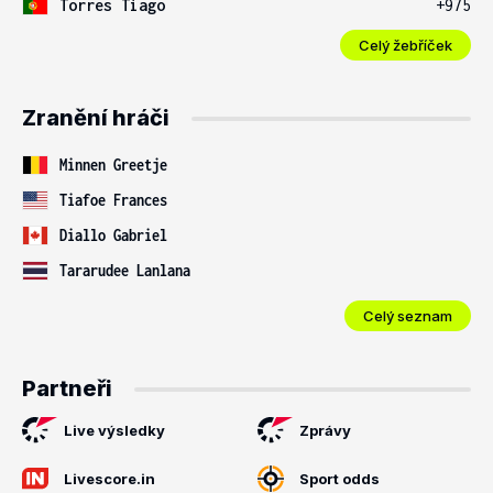
Torres Tiago
+975
Celý žebříček
Zranění hráči
Minnen Greetje
Tiafoe Frances
Diallo Gabriel
Tararudee Lanlana
Celý seznam
Partneři
Live výsledky
Zprávy
Livescore.in
Sport odds