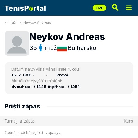
Hráči
Neykov Andreas
Neykov Andreas
35
muž
Bulharsko
Datum nar.:
Výška:
Váha:
Hraje rukou:
15. 7. 1991
-
-
Pravá
Aktuální/nejvyšší umístění:
dvouhra: - / 1445.
čtyřhra: - / 1251.
Příští zápas
Turnaj a zápas
Kurs
Žádné nadcházející zápasy.