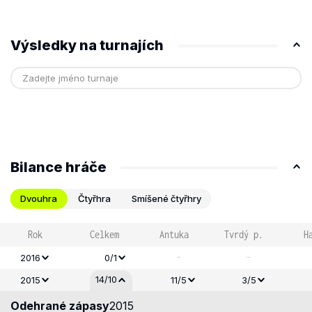
Výsledky na turnajích
Bilance hráče
Dvouhra
Čtyřhra
Smíšené čtyřhry
Rok
Celkem
Antuka
Tvrdý p.
H
-
-
2016
0/1
14/10
2015
11/5
3/5
Odehrané zápasy
2015