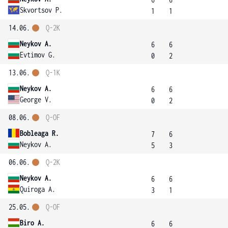
Skvortsov P.
1
1
14.06.
Q-2K
Neykov A.
6
6
Evtimov G.
0
2
13.06.
Q-1K
Neykov A.
6
6
George V.
0
2
08.06.
Q-OF
Bobleaga R.
7
6
Neykov A.
5
3
06.06.
Q-2K
Neykov A.
6
6
Quiroga A.
3
1
25.05.
Q-OF
Biro A.
6
6