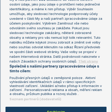
osobní údaje, jako jsou údaje o prohlížení nebo jedinečné
Žebříček WTA (ženy)
French Open
identifikátory, a máme k nim přístup. Výběr Souhlasím
umožňuje, aby sledovací technologie podporovaly účely
Sázkařský žebříček
Wimbledon
uvedené v části My a naši partneři zpracováváme údaje za
US Open
účelem poskytování. Výběrem Zamítnout vše nebo
odvoláním svého souhlasu je zakážete. Pokud jsou
Turnaj mistrů
sledovací technologie zakázány, některé zobrazené
Turnaj mistryň
obsahy a reklamy pro vás nemusí být tolik relevantní. Tuto
Aktualní trendy
nabídku můžete kdykoli znovu zobrazit a změnit své volby
nebo souhlas odvolat kliknutím na odkaz Řízení předvoleb
ve spodní části webové stránky. Vaše volby se projeví v
Fotbalové přestupy
našem Internetová stránka. Další podrobnosti naleznete v
Livesport Daily
našich Zásadách ochrany osobních údajů.
Třetí strany
Společně s našimi partnery zpracováváme údaje s
LS Prague Open
tímto cílem:
Používání přesných údajů o zeměpisné poloze . Aktivní
vyhledávání identifikačních údajů v rámci specifických
vlastností zařízení . Ukládání a/nebo přístup k informacím v
Podmínky užití
Nastavení soukromí
zařízení . Personalizovaná reklama a obsah, měření reklam
GDPR a žurnalistika
Reklama
a obsahu, průzkum publika a rozvoj služeb .
Informace o zpracování osobních
Kontakt
Seznam partnerů (dodavatelů)
údajů
Tiráž
Souhlasím