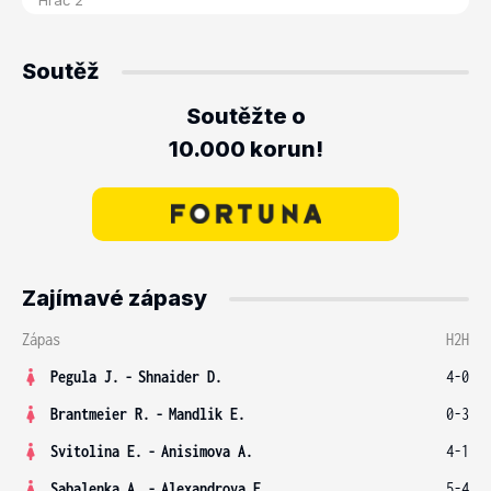
Soutěž
Soutěžte o
10.000 korun!
Zajímavé zápasy
Zápas
H2H
Pegula J.
-
Shnaider D.
4-0
Brantmeier R.
-
Mandlik E.
0-3
Svitolina E.
-
Anisimova A.
4-1
Sabalenka A.
-
Alexandrova E.
5-4