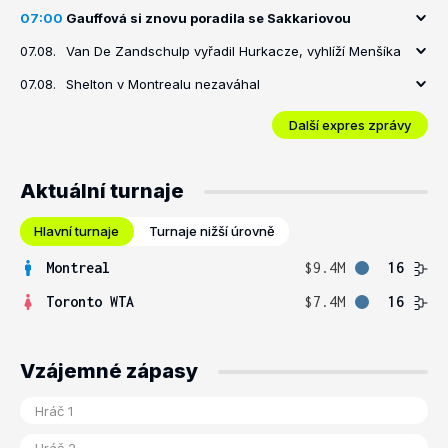
07:00
Gauffová si znovu poradila se Sakkariovou
07.08.
Van De Zandschulp vyřadil Hurkacze, vyhlíží Menšíka
07.08.
Shelton v Montrealu nezaváhal
Další expres zprávy
Aktuální turnaje
Hlavní turnaje
Turnaje nižší úrovně
Montreal
$9.4M
16
Toronto WTA
$7.4M
16
Vzájemné zápasy