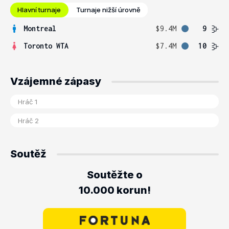
Hlavní turnaje
Turnaje nižší úrovně
Montreal
$9.4M
9
Toronto WTA
$7.4M
10
Vzájemné zápasy
Soutěž
Soutěžte o
10.000 korun!