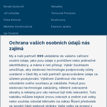
Novak Djokovič
Aktuality
Jiří Lehečka
Tenisová Previews
Petra Kvitová
Rozhovory
Markéta Vondroušová
Express zprávy
Iga Swiatek
Marie Bouzková
Ochrana vašich osobních údajů nás
Žebříčky
Kalendář turnajů
zajímá
My a naši partneři
999
ukládáme do vašeho zařízení
Žebříček ATP (muži)
Australian Open
osobní údaje, jako jsou údaje o prohlížení nebo jedinečné
Žebříček WTA (ženy)
French Open
identifikátory, a máme k nim přístup. Výběr Souhlasím
umožňuje, aby sledovací technologie podporovaly účely
Sázkařský žebříček
Wimbledon
uvedené v části My a naši partneři zpracováváme údaje za
US Open
účelem poskytování. Výběrem Zamítnout vše nebo
odvoláním svého souhlasu je zakážete. Pokud jsou
Turnaj mistrů
sledovací technologie zakázány, některé zobrazené
Turnaj mistryň
obsahy a reklamy pro vás nemusí být tolik relevantní. Tuto
Aktualní trendy
nabídku můžete kdykoli znovu zobrazit a změnit své volby
nebo souhlas odvolat kliknutím na odkaz Řízení předvoleb
ve spodní části webové stránky. Vaše volby se projeví v
Fotbalové přestupy