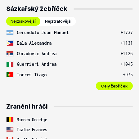
Sázkařský žebříček
Nejziskovější
Nejztrátovější
Cerundolo Juan Manuel
+1737
Eala Alexandra
+1131
Obradovic Andrea
+1126
Guerrieri Andrea
+1045
Torres Tiago
+975
Celý žebříček
Zranění hráči
Minnen Greetje
Tiafoe Frances