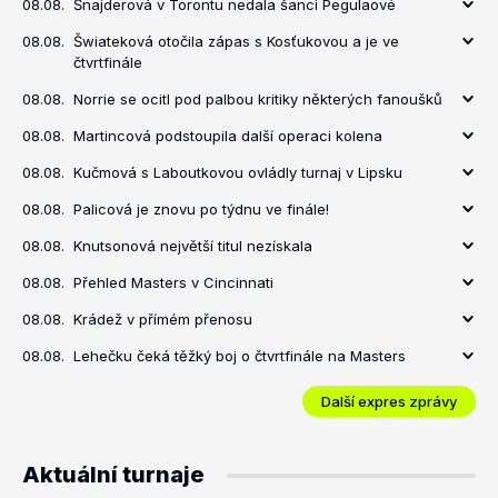
08.08.
Šnajderová v Torontu nedala šanci Pegulaové
08.08.
Šwiateková otočila zápas s Kosťukovou a je ve
čtvrtfinále
08.08.
Norrie se ocitl pod palbou kritiky některých fanoušků
08.08.
Martincová podstoupila další operaci kolena
08.08.
Kučmová s Laboutkovou ovládly turnaj v Lipsku
08.08.
Palicová je znovu po týdnu ve finále!
08.08.
Knutsonová největší titul nezískala
08.08.
Přehled Masters v Cincinnati
08.08.
Krádež v přímém přenosu
08.08.
Lehečku čeká těžký boj o čtvrtfinále na Masters
Další expres zprávy
Aktuální turnaje