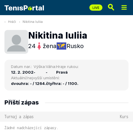
Hráči
Nikitina Iuliia
Nikitina Iuliia
24
žena
Rusko
Datum nar.:
Výška:
Váha:
Hraje rukou:
12. 2. 2002
-
-
Pravá
Aktuální/nejvyšší umístění:
dvouhra: - / 1264.
čtyřhra: - / 1100.
Příští zápas
Turnaj a zápas
Kurs
Žádné nadcházející zápasy.