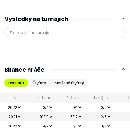
Výsledky na turnajích
Bilance hráče
Dvouhra
Čtyřhra
Smíšené čtyřhry
Rok
Celkem
Antuka
Tvrdý p.
H
2022
0/4
0/1
0/2
2021
10/19
6/12
2/5
2020
9/9
7/6
1/2