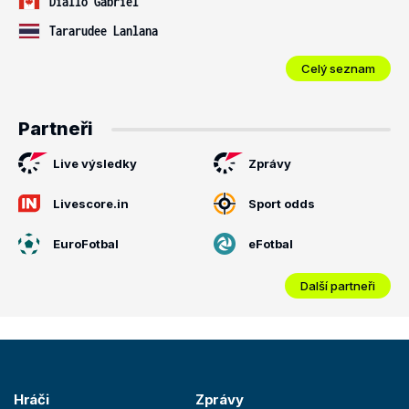
Diallo Gabriel
Tararudee Lanlana
Celý seznam
Partneři
Live výsledky
Zprávy
Livescore.in
Sport odds
EuroFotbal
eFotbal
Další partneři
Hráči
Zprávy