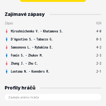
Zajímavé zápasy
Zápas
H2H
Miroshnichenko V.
-
Khatamova S.
4-0
D'Agostino S.
-
Tabacco G.
0-3
Samsonova L.
-
Rybakina E.
4-2
Fomin S.
-
Zhukov M.
2-3
Zhang J.
-
Zhu C.
2-2
Lootsma N.
-
Koenders R.
2-1
Profily hráčů