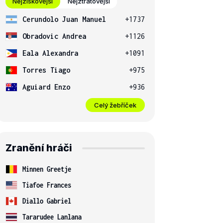
Nejziskovější
Nejztrátovější
Cerundolo Juan Manuel
+1737
Obradovic Andrea
+1126
Eala Alexandra
+1091
Torres Tiago
+975
Aguiard Enzo
+936
Celý žebříček
Zranění hráči
Minnen Greetje
Tiafoe Frances
Diallo Gabriel
Tararudee Lanlana