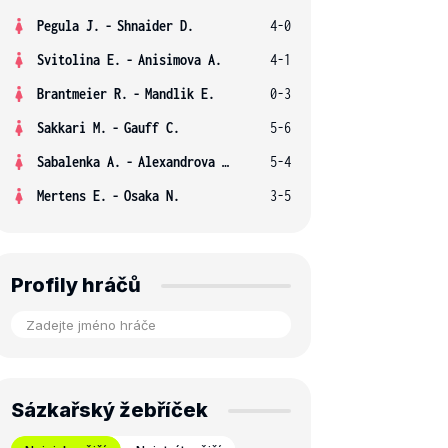
Pegula J.
-
Shnaider D.
4-0
Svitolina E.
-
Anisimova A.
4-1
Brantmeier R.
-
Mandlik E.
0-3
Sakkari M.
-
Gauff C.
5-6
Sabalenka A.
-
Alexandrova E.
5-4
Mertens E.
-
Osaka N.
3-5
Profily hráčů
Sázkařský žebříček