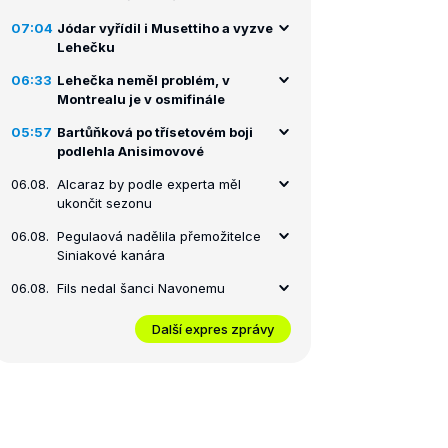
07:04
Jódar vyřídil i Musettiho a vyzve
Lehečku
06:33
Lehečka neměl problém, v
Montrealu je v osmifinále
05:57
Bartůňková po třísetovém boji
podlehla Anisimovové
06.08.
Alcaraz by podle experta měl
ukončit sezonu
06.08.
Pegulaová nadělila přemožitelce
Siniakové kanára
06.08.
Fils nedal šanci Navonemu
Další expres zprávy