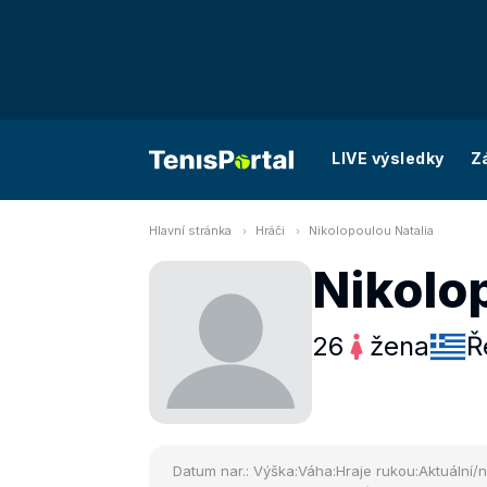
LIVE výsledky
Z
Hlavní stránka
Hráči
Nikolopoulou Natalia
Nikolo
26
žena
Ř
Datum nar.:
Výška:
Váha:
Hraje rukou:
Aktuální/n