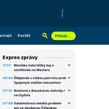
urnajů
Soutěž
Přihlášení
Expres zprávy
11:37
Menšíka čeká těžký boj o
osmifinále na Masters
09:04
Štěpánek s volbou povrchu proti
Spojeným státům nesouhlasí
07:15
Nosková s Bouzkovou dohrály i
ve čtyřhře
07:08
Sabalenková neměla problém
ani se zkušenou Číňankou