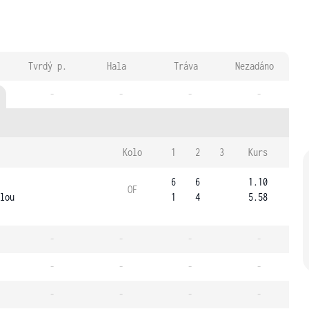
Tvrdý p.
Hala
Tráva
Nezadáno
-
-
-
-
Kolo
1
2
3
Kurs
6
6
1.10
OF
lou
1
4
5.58
-
-
-
-
-
-
-
-
-
-
-
-