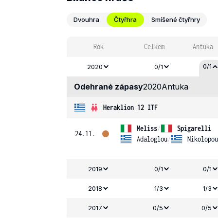
Dvouhra
Čtyřhra
Smíšené čtyřhry
Rok
Celkem
Antuka
0/1
2020
0/1
Odehrané zápasy
2020
Antuka
Heraklion 12 ITF
Meliss
/
Spigarelli
24.11.
Adaloglou
/
Nikolopou
2019
0/1
0/1
2018
1/3
1/3
2017
0/5
0/5