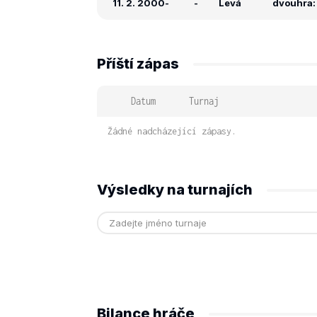
11. 2. 2000
-
-
Levá
dvouhra: 
Příští zápas
Datum
Turnaj
Žádné nadcházející zápasy.
Výsledky na turnajích
Bilance hráče