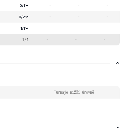
-
-
-
0/1
-
-
-
0/2
-
-
-
1/1
1/4
-
-
-
Turnaje nižší úrovně