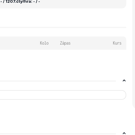
- / 1207.
čtyřhra: - / -
Kolo
Zápas
Kurs