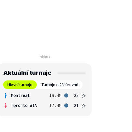
Aktuální turnaje
Hlavní turnaje
Turnaje nižší úrovně
Montreal
$9.4M
22
Toronto WTA
$7.4M
21