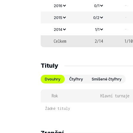
-
2016
0/1
-
2015
0/2
-
2014
1/1
Celkem
2/14
1/10
Tituly
Dvouhry
Čtyřhry
Smíšené čtyřhry
Rok
Hlavní turnaje
Žádné tituly