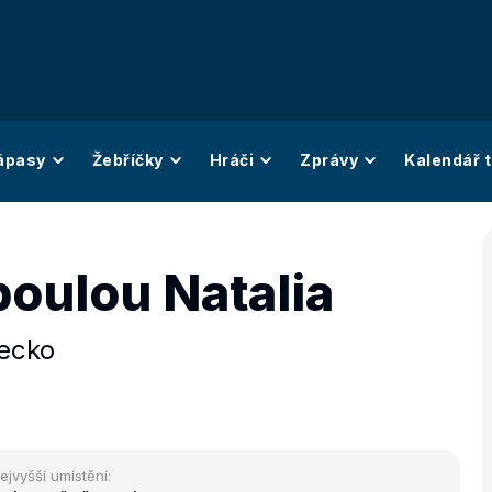
ápasy
Žebříčky
Hráči
Zprávy
Kalendář t
poulou Natalia
ecko
ejvyšší umístění: