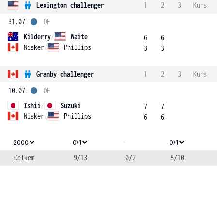
Lexington challenger
1
2
3
Kurs
31.07.
OF
Kilderry
/
Waite
6
6
Nisker
/
Phillips
3
3
Granby challenger
1
2
3
Kurs
10.07.
OF
Ishii
/
Suzuki
7
7
Nisker
/
Phillips
6
6
-
2000
0/1
0/1
Celkem
9/13
0/2
8/10