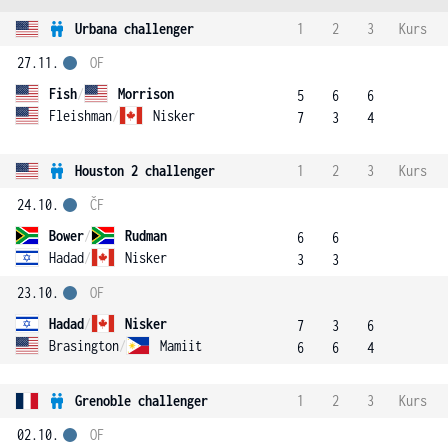
Urbana challenger
1
2
3
Kurs
27.11.
OF
Fish
/
Morrison
5
6
6
Fleishman
/
Nisker
7
3
4
Houston 2 challenger
1
2
3
Kurs
24.10.
ČF
Bower
/
Rudman
6
6
Hadad
/
Nisker
3
3
23.10.
OF
Hadad
/
Nisker
7
3
6
Brasington
/
Mamiit
6
6
4
Grenoble challenger
1
2
3
Kurs
02.10.
OF