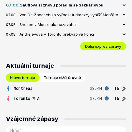
07:00
Gauffová si znovu poradila se Sakkariovou
07.08.
Van De Zandschulp vyřadil Hurkacze, vyhlíží Menšíka
07.08.
Shelton v Montrealu nezaváhal
07.08.
Andrejevová v Torontu překvapivě končí
Další expres zprávy
Aktuální turnaje
Hlavní turnaje
Turnaje nižší úrovně
Montreal
$9.4M
16
Toronto WTA
$7.4M
16
Vzájemné zápasy