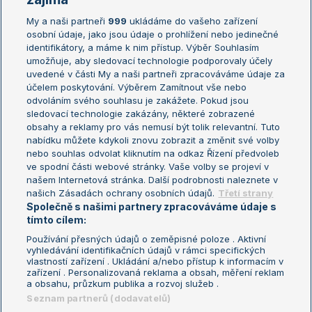
My a naši partneři
999
ukládáme do vašeho zařízení
Žebříček ATP (muži)
Australian Open
osobní údaje, jako jsou údaje o prohlížení nebo jedinečné
Žebříček WTA (ženy)
French Open
identifikátory, a máme k nim přístup. Výběr Souhlasím
umožňuje, aby sledovací technologie podporovaly účely
Sázkařský žebříček
Wimbledon
uvedené v části My a naši partneři zpracováváme údaje za
US Open
účelem poskytování. Výběrem Zamítnout vše nebo
odvoláním svého souhlasu je zakážete. Pokud jsou
Turnaj mistrů
sledovací technologie zakázány, některé zobrazené
Turnaj mistryň
obsahy a reklamy pro vás nemusí být tolik relevantní. Tuto
Aktualní trendy
nabídku můžete kdykoli znovu zobrazit a změnit své volby
nebo souhlas odvolat kliknutím na odkaz Řízení předvoleb
ve spodní části webové stránky. Vaše volby se projeví v
Fotbalové přestupy
našem Internetová stránka. Další podrobnosti naleznete v
Livesport Daily
našich Zásadách ochrany osobních údajů.
Třetí strany
Společně s našimi partnery zpracováváme údaje s
LS Prague Open
tímto cílem:
Používání přesných údajů o zeměpisné poloze . Aktivní
vyhledávání identifikačních údajů v rámci specifických
vlastností zařízení . Ukládání a/nebo přístup k informacím v
Podmínky užití
Nastavení soukromí
zařízení . Personalizovaná reklama a obsah, měření reklam
GDPR a žurnalistika
Reklama
a obsahu, průzkum publika a rozvoj služeb .
Informace o zpracování osobních
Kontakt
Seznam partnerů (dodavatelů)
údajů
Tiráž