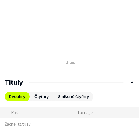
Tituly
Dvouhry
Čtyřhry
Smíšené čtyřhry
Rok
Turnaje
Žádné tituly