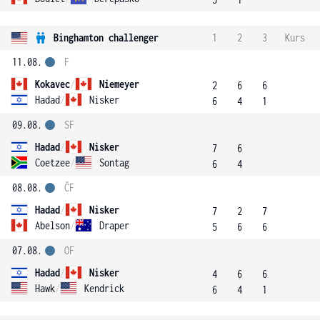
Binghamton challenger
1
2
3
Kurs
11.08.
F
Kokavec
/
Niemeyer
2
6
6
Hadad
/
Nisker
6
4
1
09.08.
SF
Hadad
/
Nisker
7
6
Coetzee
/
Sontag
6
4
08.08.
ČF
Hadad
/
Nisker
7
2
7
Abelson
/
Draper
5
6
6
07.08.
OF
Hadad
/
Nisker
4
6
6
Hawk
/
Kendrick
6
4
1