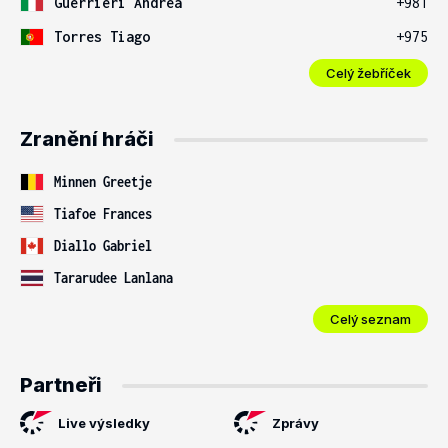
Guerrieri Andrea
+981
Torres Tiago
+975
Celý žebříček
Zranění hráči
Minnen Greetje
Tiafoe Frances
Diallo Gabriel
Tararudee Lanlana
Celý seznam
Partneři
Live výsledky
Zprávy