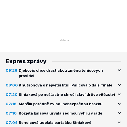
Expres zprávy
09:26
Djokovič chce drastickou změnu tenisových
pravidel
09:00
Knutsonová o největší titul, Palicová o další finále
07:20
Siniaková po nešťastné skreči slaví drtivé vítězství
07:16
Menšík parádně zvládl nebezpečnou hrozbu
07:10
Rozjetá Ealaová urvala sedmou výhru v řadě
07:04
Bencicová udolala parťačku Siniakové