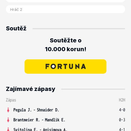
Soutěž
Soutěžte o
10.000 korun!
Zajímavé zápasy
Zápas
H2H
Pegula J.
-
Shnaider D.
4-0
Brantmeier R.
-
Mandlik E.
0-3
Svitolina E.
-
Anisimova A.
4-1