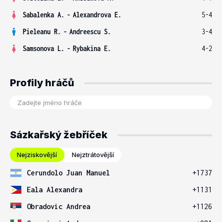
Sabalenka A.
-
Alexandrova E.
5-4
Pieleanu R.
-
Andreescu S.
3-4
Samsonova L.
-
Rybakina E.
4-2
Profily hráčů
Sázkařský žebříček
Nejziskovější
Nejztrátovější
Cerundolo Juan Manuel
+1737
Eala Alexandra
+1131
Obradovic Andrea
+1126