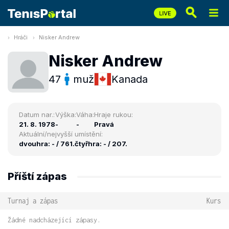
Hráči
Nisker Andrew
Nisker Andrew
47
muž
Kanada
Datum nar.:
Výška:
Váha:
Hraje rukou:
21. 8. 1978
-
-
Pravá
Aktuální/nejvyšší umístění:
dvouhra: - / 761.
čtyřhra: - / 207.
Příští zápas
Turnaj a zápas
Kurs
Žádné nadcházející zápasy.