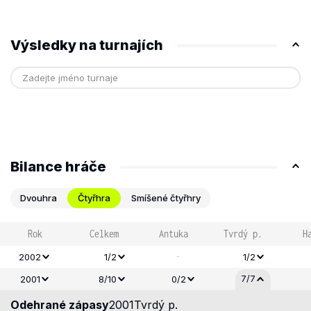
Výsledky na turnajích
Bilance hráče
Dvouhra
Čtyřhra
Smíšené čtyřhry
Rok
Celkem
Antuka
Tvrdý p.
H
-
2002
1/2
1/2
7/7
2001
8/10
0/2
Odehrané zápasy
2001
Tvrdý p.