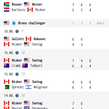
Rosner
/
Weiner
7
6
6
Karlovic
/
Nisker
5
7
4
Bronx challenger
1
2
3
Kurs
18.08.
F
Gullett
/
Kokavec
6
6
Nisker
/
Sontag
4
3
16.08.
SF
Nisker
/
Sontag
7
4
6
Crabb
/
Tebbutt
6
6
4
15.08.
ČF
Nisker
/
Sontag
4
6
6
Qureshi
/
Welgreen
6
1
4
14.08.
OF
Nisker
/
Sontag
7
6
Boulet
/
Derepasko
5
1