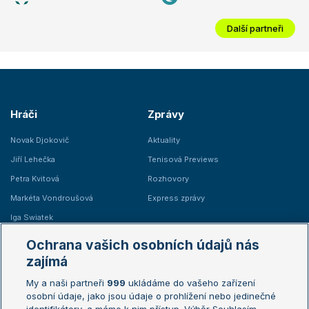
Další partneři
Hráči
Zprávy
Novak Djokovič
Aktuality
Jiří Lehečka
Tenisová Previews
Petra Kvitová
Rozhovory
Markéta Vondroušová
Express zprávy
Iga Swiatek
Marie Bouzková
Ochrana vašich osobních údajů nás
Žebříčky
Kalendář turnajů
zajímá
My a naši partneři
999
ukládáme do vašeho zařízení
Žebříček ATP (muži)
Australian Open
osobní údaje, jako jsou údaje o prohlížení nebo jedinečné
Žebříček WTA (ženy)
French Open