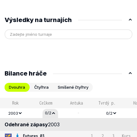
Výsledky na turnajích
Bilance hráče
Dvouhra
Čtyřhra
Smíšené čtyřhry
Rok
Celkem
Antuka
Tvrdý p.
H
-
0/2
2003
0/2
Odehrané zápasy
2003
Futures 03
1
2
3
Kurs