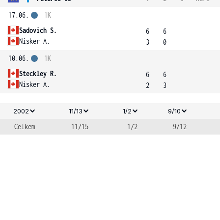
17.06.
1K
Sadovich S.
6
6
Nisker A.
3
0
10.06.
1K
Steckley R.
6
6
Nisker A.
2
3
2002
11/13
1/2
9/10
Celkem
11/15
1/2
9/12