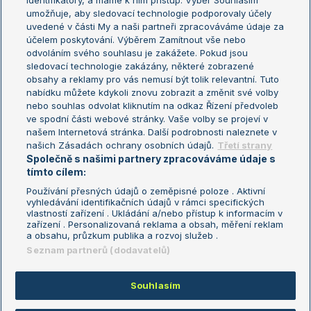
identifikátory, a máme k nim přístup. Výběr Souhlasím
umožňuje, aby sledovací technologie podporovaly účely
Sázkařský žebříček
Wimbledon
uvedené v části My a naši partneři zpracováváme údaje za
US Open
účelem poskytování. Výběrem Zamítnout vše nebo
odvoláním svého souhlasu je zakážete. Pokud jsou
Turnaj mistrů
sledovací technologie zakázány, některé zobrazené
Turnaj mistryň
obsahy a reklamy pro vás nemusí být tolik relevantní. Tuto
Aktualní trendy
nabídku můžete kdykoli znovu zobrazit a změnit své volby
nebo souhlas odvolat kliknutím na odkaz Řízení předvoleb
ve spodní části webové stránky. Vaše volby se projeví v
Fotbalové přestupy
našem Internetová stránka. Další podrobnosti naleznete v
Livesport Daily
našich Zásadách ochrany osobních údajů.
Třetí strany
Společně s našimi partnery zpracováváme údaje s
LS Prague Open
tímto cílem:
Používání přesných údajů o zeměpisné poloze . Aktivní
vyhledávání identifikačních údajů v rámci specifických
vlastností zařízení . Ukládání a/nebo přístup k informacím v
Podmínky užití
Nastavení soukromí
zařízení . Personalizovaná reklama a obsah, měření reklam
GDPR a žurnalistika
Reklama
a obsahu, průzkum publika a rozvoj služeb .
Informace o zpracování osobních
Kontakt
Seznam partnerů (dodavatelů)
údajů
Tiráž
Souhlasím
Copyright © 2008-2026 TenisPortal.cz. Využíváme zpravodajství ČTK.