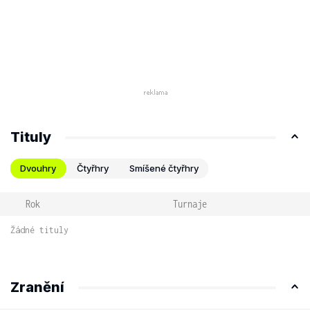
Tituly
Dvouhry
Čtyřhry
Smíšené čtyřhry
Rok
Turnaje
Žádné tituly
Zranění