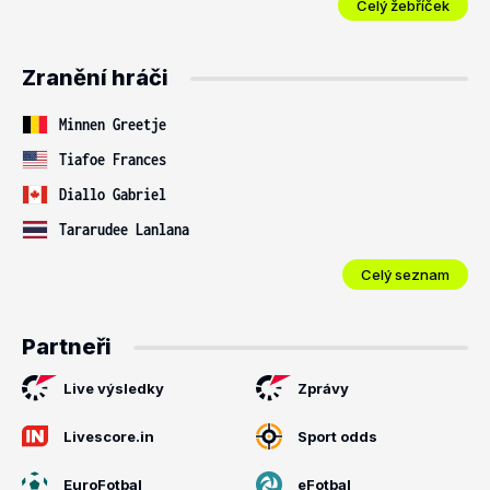
Celý žebříček
Zranění hráči
Minnen Greetje
Tiafoe Frances
Diallo Gabriel
Tararudee Lanlana
Celý seznam
Partneři
Live výsledky
Zprávy
Livescore.in
Sport odds
EuroFotbal
eFotbal