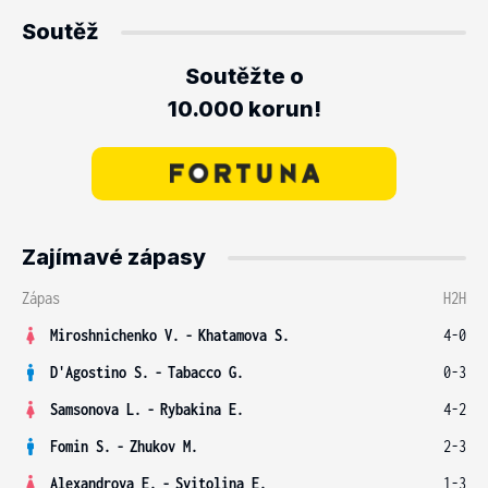
Soutěž
Soutěžte o
10.000 korun!
Zajímavé zápasy
Zápas
H2H
Miroshnichenko V.
-
Khatamova S.
4-0
D'Agostino S.
-
Tabacco G.
0-3
Samsonova L.
-
Rybakina E.
4-2
Fomin S.
-
Zhukov M.
2-3
Alexandrova E.
-
Svitolina E.
1-3