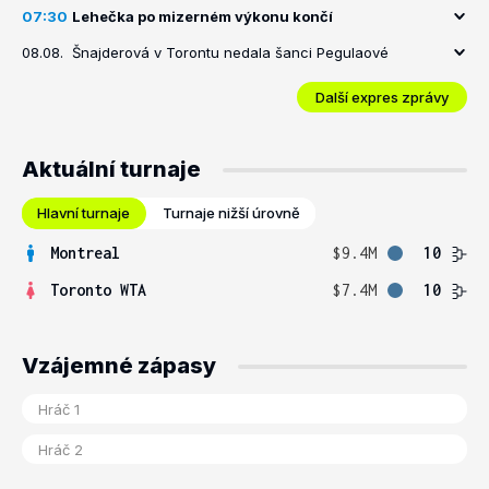
07:30
Lehečka po mizerném výkonu končí
08.08.
Šnajderová v Torontu nedala šanci Pegulaové
Další expres zprávy
Aktuální turnaje
Hlavní turnaje
Turnaje nižší úrovně
Montreal
$9.4M
10
Toronto WTA
$7.4M
10
Vzájemné zápasy