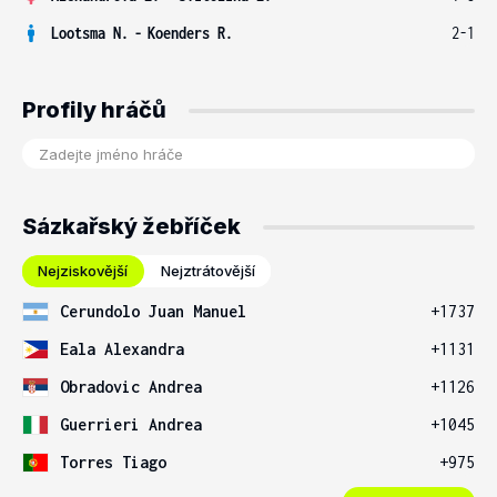
Lootsma N.
-
Koenders R.
2-1
Profily hráčů
Sázkařský žebříček
Nejziskovější
Nejztrátovější
Cerundolo Juan Manuel
+1737
Eala Alexandra
+1131
Obradovic Andrea
+1126
Guerrieri Andrea
+1045
Torres Tiago
+975