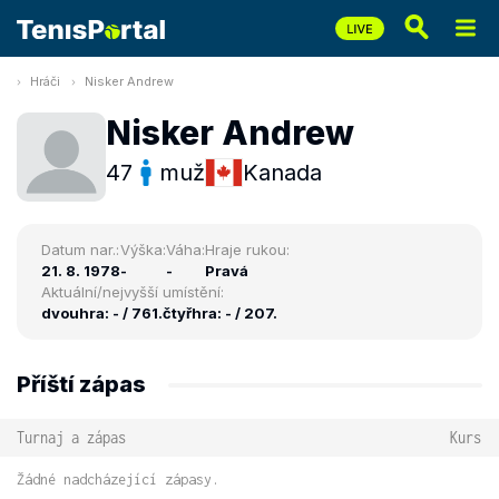
Hráči
Nisker Andrew
Nisker Andrew
47
muž
Kanada
Datum nar.:
Výška:
Váha:
Hraje rukou:
21. 8. 1978
-
-
Pravá
Aktuální/nejvyšší umístění:
dvouhra: - / 761.
čtyřhra: - / 207.
Příští zápas
Turnaj a zápas
Kurs
Žádné nadcházející zápasy.