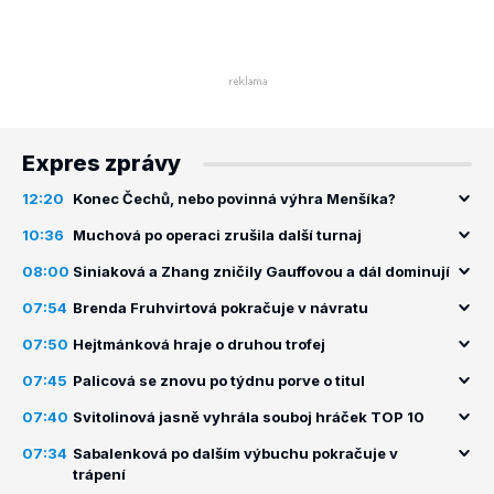
Expres zprávy
12:20
Konec Čechů, nebo povinná výhra Menšíka?
10:36
Muchová po operaci zrušila další turnaj
08:00
Siniaková a Zhang zničily Gauffovou a dál dominují
07:54
Brenda Fruhvirtová pokračuje v návratu
07:50
Hejtmánková hraje o druhou trofej
07:45
Palicová se znovu po týdnu porve o titul
07:40
Svitolinová jasně vyhrála souboj hráček TOP 10
07:34
Sabalenková po dalším výbuchu pokračuje v
trápení