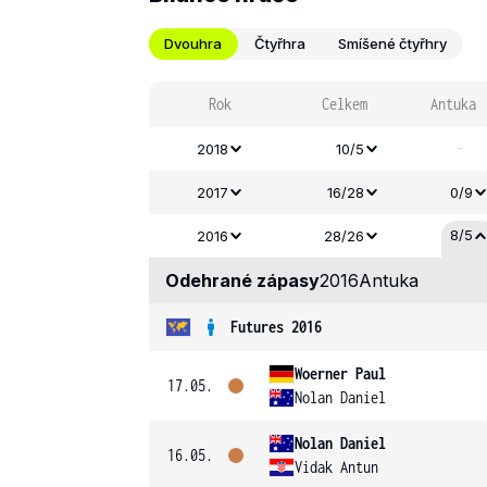
Dvouhra
Čtyřhra
Smíšené čtyřhry
Rok
Celkem
Antuka
-
2018
10/5
2017
16/28
0/9
8/5
2016
28/26
Odehrané zápasy
2016
Antuka
Futures 2016
Woerner Paul
17.05.
Nolan Daniel
Nolan Daniel
16.05.
Vidak Antun