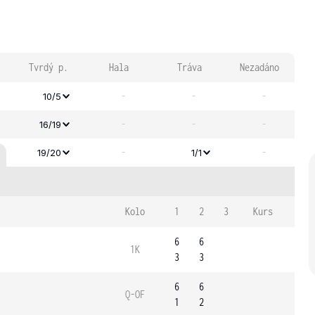
Tvrdý p.
Hala
Tráva
Nezadáno
-
-
-
10/5
-
-
-
16/19
-
-
19/20
1/1
Kolo
1
2
3
Kurs
6
6
1K
3
3
6
6
Q-OF
1
2