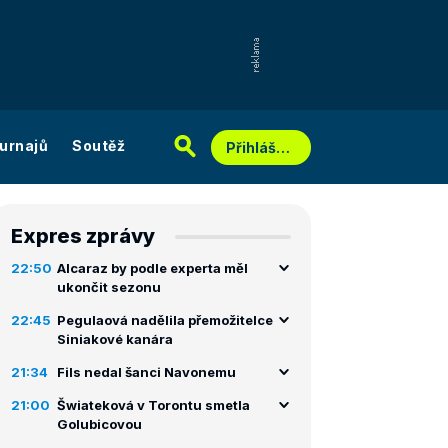
urnajů
Soutěž
Přihlášení
Expres zprávy
22:50
Alcaraz by podle experta měl
ukončit sezonu
22:45
Pegulaová nadělila přemožitelce
Siniakové kanára
21:34
Fils nedal šanci Navonemu
21:00
Šwiateková v Torontu smetla
Golubicovou