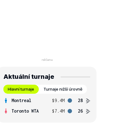
Aktuální turnaje
Hlavní turnaje
Turnaje nižší úrovně
Montreal
$9.4M
28
Toronto WTA
$7.4M
26