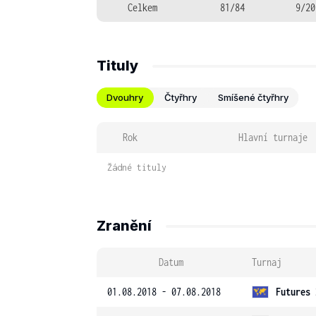
Celkem
81/84
9/20
Tituly
Dvouhry
Čtyřhry
Smíšené čtyřhry
Rok
Hlavní turnaje
Žádné tituly
Zranění
Datum
Turnaj
01.08.2018 - 07.08.2018
Futures 