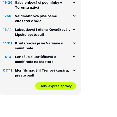
19:26
Sabalenková si podmínky v
Torontu užívá
17:46
Valdmannová píše osmé
vítězství v řadě
16:14
Laboutková i Alena Kovačková v
Lipsku postupují
14:01
Knutsonová je ve Varšavě v
semifinále
11:10
Lehečka a Bartůňková o
osmifinále na Masters
07:11
Monfils nadělil Tienovi kanára,
přesto padl
Další expres zprávy