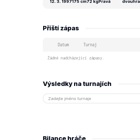
12. 3. 1997
175 cm
72 kg
Pravá
dvouhra:
Příští zápas
Datum
Turnaj
Žádné nadcházející zápasy.
Výsledky na turnajích
Bilance hráče