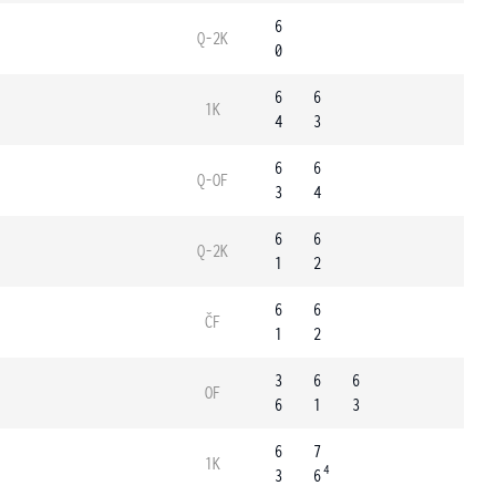
6
Q-2K
0
6
6
1K
4
3
6
6
Q-OF
3
4
6
6
Q-2K
1
2
6
6
ČF
1
2
3
6
6
OF
6
1
3
6
7
1K
4
3
6