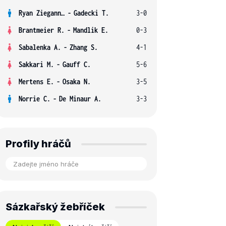
Ryan Ziegann S.
-
Gadecki T.
3-0
Brantmeier R.
-
Mandlik E.
0-3
Sabalenka A.
-
Zhang S.
4-1
Sakkari M.
-
Gauff C.
5-6
Mertens E.
-
Osaka N.
3-5
Norrie C.
-
De Minaur A.
3-3
Profily hráčů
Sázkařský žebříček