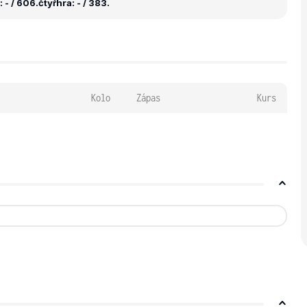
 - / 606.
čtyřhra: - / 383.
Kolo
Zápas
Kurs