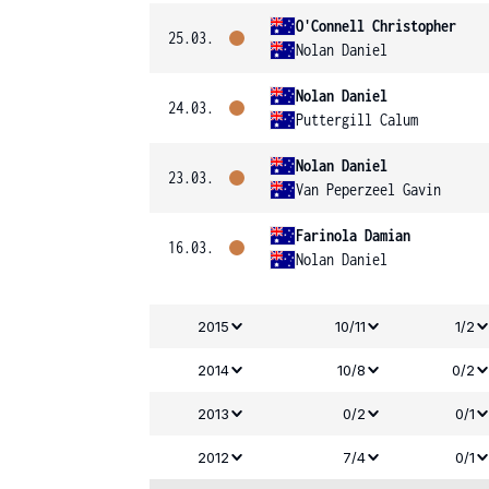
O'Connell Christopher
25.03.
Nolan Daniel
Nolan Daniel
24.03.
Puttergill Calum
Nolan Daniel
23.03.
Van Peperzeel Gavin
Farinola Damian
16.03.
Nolan Daniel
2015
10/11
1/2
2014
10/8
0/2
2013
0/2
0/1
2012
7/4
0/1