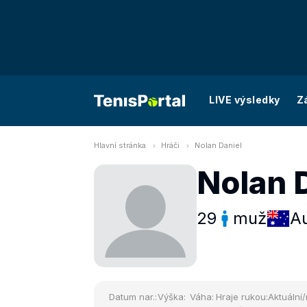
LIVE výsledky
Z
Hlavní stránka
Hráči
Nolan Daniel
Nolan 
29
muž
Au
Datum nar.:
Výška:
Váha:
Hraje rukou:
Aktuální/