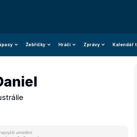
ápasy
Žebříčky
Hráči
Zprávy
Kalendář t
Daniel
strálie
nejvyšší umístění: