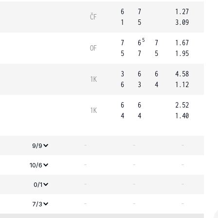
6
7
1.27
ČF
1
5
3.09
5
7
6
7
1.67
OF
5
7
5
1.95
3
6
6
4.58
1K
6
3
4
1.12
6
6
2.52
1K
4
4
1.40
-
-
-
9/9
-
-
-
10/6
-
-
-
0/1
-
-
-
7/3