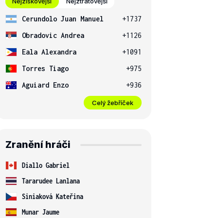
Nejziskovější
Nejztrátovější
Cerundolo Juan Manuel
+1737
Obradovic Andrea
+1126
Eala Alexandra
+1091
Torres Tiago
+975
Aguiard Enzo
+936
Celý žebříček
Zranění hráči
Diallo Gabriel
Tararudee Lanlana
Siniaková Kateřina
Munar Jaume