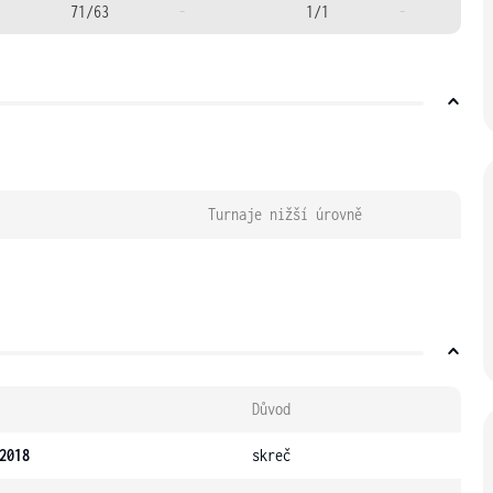
71/63
-
1/1
-
Turnaje nižší úrovně
Důvod
2018
skreč