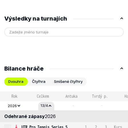
Výsledky na turnajích
Bilance hráče
Dvouhra
Čtyřhra
Smíšené čtyřhry
Rok
Celkem
Antuka
Tvrdý p.
H
-
-
13/4
2026
Odehrané zápasy
2026
UTR Pro Tennis Series 5
1
2
3
Kurs