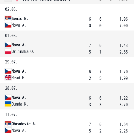
02.08.
Senic N.
6
6
1.06
Nova A.
0
0
7.00
01.08.
Nova A.
7
6
1.43
Orlinska O.
5
1
2.55
29.07.
Nova A.
6
7
1.70
Read H.
2
5
1.99
28.07.
Nova A.
6
6
1.22
Dunda K.
3
3
3.70
11.07.
Obradovic A.
7
6
1.54
Nova A.
5
2
2.26