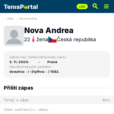
Hráči
Nova Andrea
Nova Andrea
22
žena
Česká republika
Datum nar.:
Výška:
Váha:
Hraje rukou:
5. 11. 2003
-
-
Pravá
Aktuální/nejvyšší umístění:
dvouhra: - / -
čtyřhra: - / 1582.
Příští zápas
Turnaj a zápas
Kurs
Žádné nadcházející zápasy.