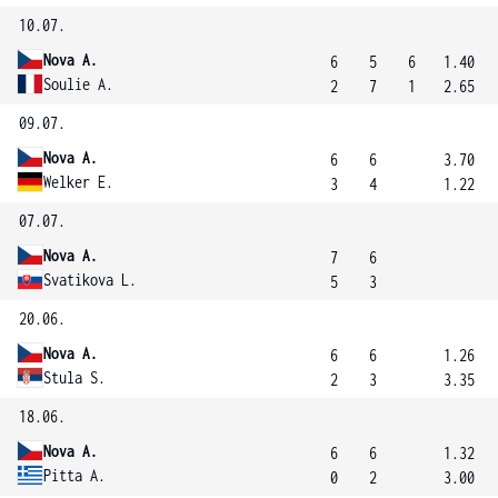
10.07.
Nova A.
6
5
6
1.40
Soulie A.
2
7
1
2.65
09.07.
Nova A.
6
6
3.70
Welker E.
3
4
1.22
07.07.
Nova A.
7
6
Svatikova L.
5
3
20.06.
Nova A.
6
6
1.26
Stula S.
2
3
3.35
18.06.
Nova A.
6
6
1.32
Pitta A.
0
2
3.00