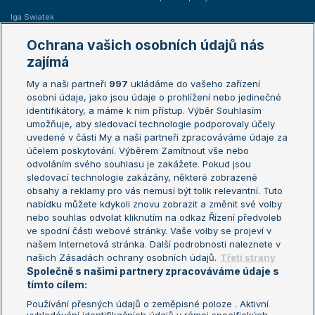
Iga Swiatek
Marie Bouzková
Ochrana vašich osobních údajů nás
Žebříčky
Kalendář turnajů
zajímá
My a naši partneři
997
ukládáme do vašeho zařízení
Žebříček ATP (muži)
Australian Open
osobní údaje, jako jsou údaje o prohlížení nebo jedinečné
Žebříček WTA (ženy)
French Open
identifikátory, a máme k nim přístup. Výběr Souhlasím
umožňuje, aby sledovací technologie podporovaly účely
Sázkařský žebříček
Wimbledon
uvedené v části My a naši partneři zpracováváme údaje za
US Open
účelem poskytování. Výběrem Zamítnout vše nebo
odvoláním svého souhlasu je zakážete. Pokud jsou
Turnaj mistrů
sledovací technologie zakázány, některé zobrazené
Turnaj mistryň
obsahy a reklamy pro vás nemusí být tolik relevantní. Tuto
Aktualní trendy
nabídku můžete kdykoli znovu zobrazit a změnit své volby
nebo souhlas odvolat kliknutím na odkaz Řízení předvoleb
ve spodní části webové stránky. Vaše volby se projeví v
Fotbalové přestupy
našem Internetová stránka. Další podrobnosti naleznete v
Livesport Daily
našich Zásadách ochrany osobních údajů.
Třetí strany
Společně s našimi partnery zpracováváme údaje s
LS Prague Open
tímto cílem:
Používání přesných údajů o zeměpisné poloze . Aktivní