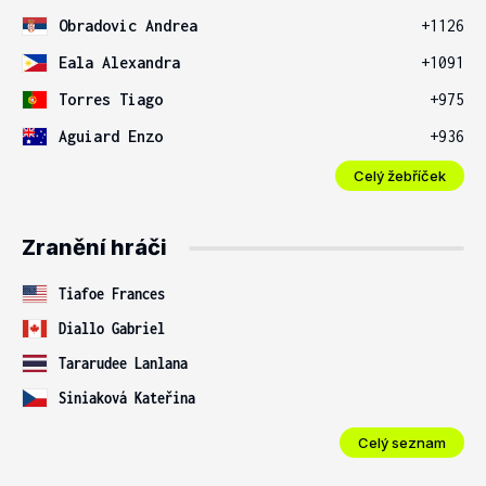
Obradovic Andrea
+1126
Eala Alexandra
+1091
Torres Tiago
+975
Aguiard Enzo
+936
Celý žebříček
Zranění hráči
Tiafoe Frances
Diallo Gabriel
Tararudee Lanlana
Siniaková Kateřina
Celý seznam