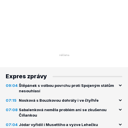
Expres zprávy
09:04
Štěpánek s volbou povrchu proti Spojeným státům
nesouhlasí
07:15
Nosková s Bouzkovou dohrály i ve čtyřhře
07:08
Sabalenková neměla problém ani se zkušenou
Číňankou
07:04
Jódar vyřídil i Musettiho a vyzve Lehečku