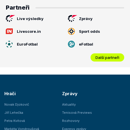
Partneři
Live výsledky
Zprávy
Livescore.in
Sport odds
EuroFotbal
eFotbal
Další partneři
Hráči
Zprávy
Novak Djokovič
Aktuality
Jiří Lehečka
Tenisová Previews
Petra Kvitová
Rozhovory
Markéta Vondroušová
Express zprávy