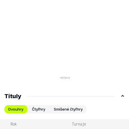
Tituly
Dvouhry
Čtyřhry
Smíšené čtyřhry
Rok
Turnaje