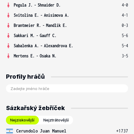
Pegula J.
-
Shnaider D.
4-0
Svitolina E.
-
Anisimova A.
4-1
Brantmeier R.
-
Mandlik E.
0-3
Sakkari M.
-
Gauff C.
5-6
Sabalenka A.
-
Alexandrova E.
5-4
Mertens E.
-
Osaka N.
3-5
Profily hráčů
Sázkařský žebříček
Nejziskovější
Nejztrátovější
Cerundolo Juan Manuel
+1737