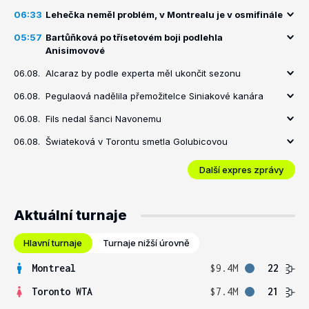
06:33
Lehečka neměl problém, v Montrealu je v osmifinále
05:57
Bartůňková po třísetovém boji podlehla
Anisimovové
06.08.
Alcaraz by podle experta měl ukončit sezonu
06.08.
Pegulaová nadělila přemožitelce Siniakové kanára
06.08.
Fils nedal šanci Navonemu
06.08.
Šwiateková v Torontu smetla Golubicovou
Další expres zprávy
Aktuální turnaje
Hlavní turnaje
Turnaje nižší úrovně
Montreal
$9.4M
22
Toronto WTA
$7.4M
21