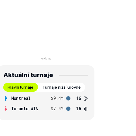
Aktuální turnaje
Hlavní turnaje
Turnaje nižší úrovně
Montreal
$9.4M
16
Toronto WTA
$7.4M
16