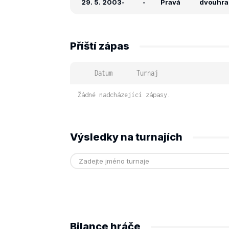
29. 5. 2003
-
-
Pravá
dvouhra:
Příští zápas
Datum
Turnaj
Žádné nadcházející zápasy.
Výsledky na turnajích
Bilance hráče