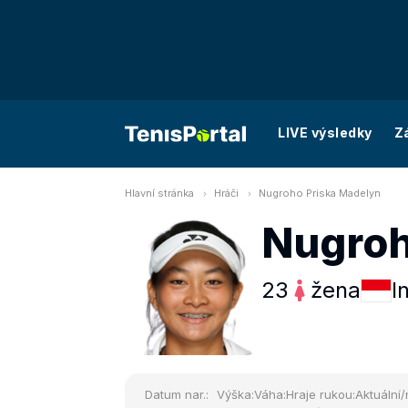
LIVE výsledky
Z
Hlavní stránka
Hráči
Nugroho Priska Madelyn
Nugroh
23
žena
I
Datum nar.:
Výška:
Váha:
Hraje rukou:
Aktuální/