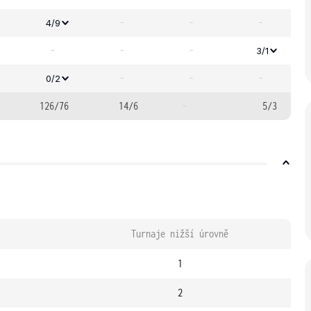
-
-
-
4/9
-
-
-
3/1
-
-
-
0/2
126/76
14/6
-
5/3
Turnaje nižší úrovně
1
2