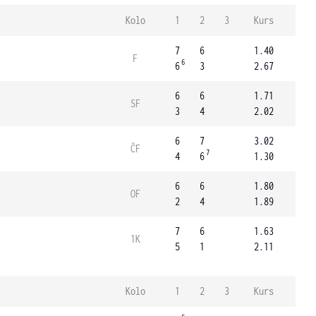
Kolo
1
2
3
Kurs
7
6
1.40
F
6
6
3
2.67
6
6
1.71
SF
3
4
2.02
6
7
3.02
ČF
7
4
6
1.30
6
6
1.80
OF
2
4
1.89
7
6
1.63
1K
5
1
2.11
Kolo
1
2
3
Kurs