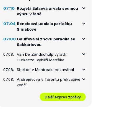
07:10
Rozjetá Ealaová urvala sedmou
výhru v řadě
07:04
Bencicová udolala parťačku
Siniakové
07:00
Gauffová si znovu poradila se
Sakkariovou
07.08.
Van De Zandschulp vyřadil
Hurkacze, vyhlíží Menšíka
07.08.
Shelton v Montrealu nezaváhal
07.08.
Andrejevová v Torontu překvapivě
končí
Další expres zprávy