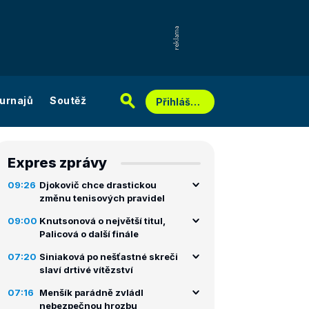
urnajů
Soutěž
Přihlášení
Expres zprávy
09:26
Djokovič chce drastickou
změnu tenisových pravidel
09:00
Knutsonová o největší titul,
Palicová o další finále
07:20
Siniaková po nešťastné skreči
slaví drtivé vítězství
07:16
Menšík parádně zvládl
nebezpečnou hrozbu