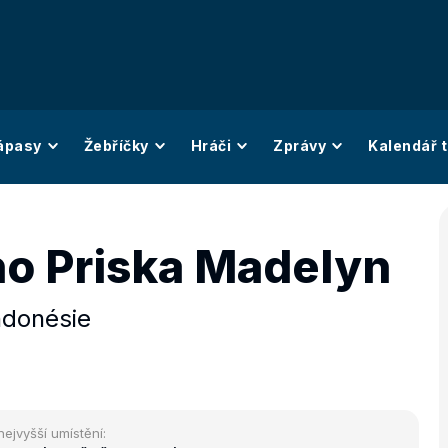
ápasy
Žebříčky
Hráči
Zprávy
Kalendář t
o Priska Madelyn
ndonésie
nejvyšší umístění: