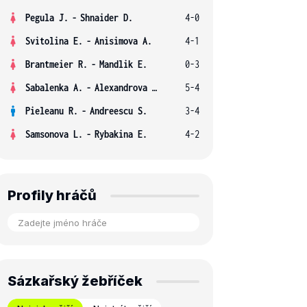
Pegula J.
-
Shnaider D.
4-0
Svitolina E.
-
Anisimova A.
4-1
Brantmeier R.
-
Mandlik E.
0-3
Sabalenka A.
-
Alexandrova E.
5-4
Pieleanu R.
-
Andreescu S.
3-4
Samsonova L.
-
Rybakina E.
4-2
Profily hráčů
Sázkařský žebříček