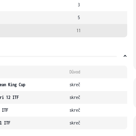
3
5
11
Důvod
ean King Cup
skreč
ri 12 ITF
skreč
 ITF
skreč
l ITF
skreč