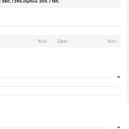
 380. / 265.
čtyřhra: 205. / 185.
Kolo
Zápas
Kurs