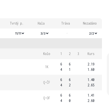
Tvrdý p.
Hala
Tráva
Nezadáno
-
11/11
3/3
2/2
Kolo
1
2
3
Kurs
6
6
2.19
1K
4
1
1.60
6
6
1.40
Q-ČF
4
2
2.65
6
6
1.41
Q-OF
4
0
2.60