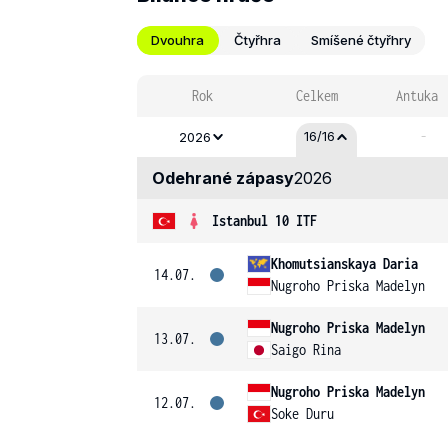
Dvouhra
Čtyřhra
Smíšené čtyřhry
Rok
Celkem
Antuka
-
16/16
2026
Odehrané zápasy
2026
Istanbul 10 ITF
Khomutsianskaya Daria
14.07.
Nugroho Priska Madelyn
Nugroho Priska Madelyn
13.07.
Saigo Rina
Nugroho Priska Madelyn
12.07.
Soke Duru