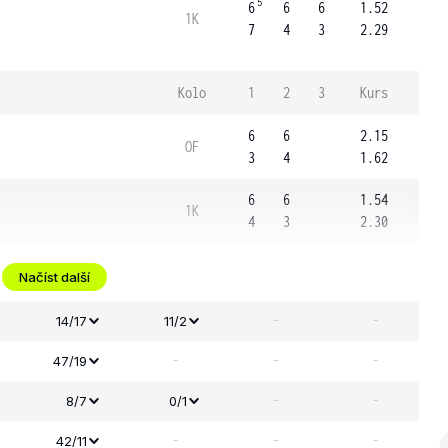
5
6
6
6
1.52
1K
7
4
3
2.29
Kolo
1
2
3
Kurs
6
6
2.15
OF
3
4
1.62
6
6
1.54
1K
4
3
2.30
Načíst další
-
-
14/17
11/2
-
-
-
47/19
-
-
8/7
0/1
-
-
-
42/11