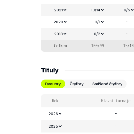
2021
13/14
9/5
-
2020
3/1
-
2018
0/2
Celkem
160/99
15/14
Tituly
Dvouhry
Čtyřhry
Smíšené čtyřhry
Rok
Hlavní turnaje
-
2026
-
2025