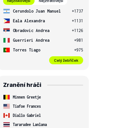
Nejziskovější
Nejztrátovější
Cerundolo Juan Manuel
+1737
Eala Alexandra
+1131
Obradovic Andrea
+1126
Guerrieri Andrea
+981
Torres Tiago
+975
Celý žebříček
Zranění hráči
Minnen Greetje
Tiafoe Frances
Diallo Gabriel
Tararudee Lanlana