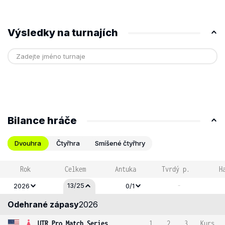
Výsledky na turnajích
Bilance hráče
Dvouhra
Čtyřhra
Smíšené čtyřhry
Rok
Celkem
Antuka
Tvrdý p.
H
-
13/25
2026
0/1
Odehrané zápasy
2026
UTR Pro Match Series
1
2
3
Kurs