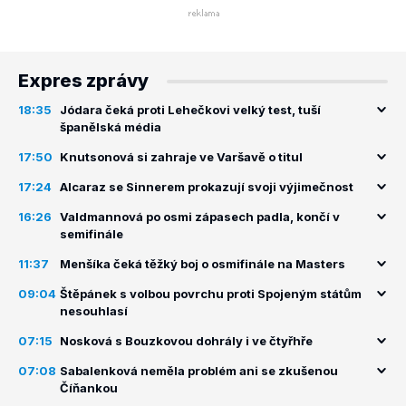
Expres zprávy
18:35
Jódara čeká proti Lehečkovi velký test, tuší
španělská média
17:50
Knutsonová si zahraje ve Varšavě o titul
17:24
Alcaraz se Sinnerem prokazují svoji výjimečnost
16:26
Valdmannová po osmi zápasech padla, končí v
semifinále
11:37
Menšíka čeká těžký boj o osmifinále na Masters
09:04
Štěpánek s volbou povrchu proti Spojeným státům
nesouhlasí
07:15
Nosková s Bouzkovou dohrály i ve čtyřhře
07:08
Sabalenková neměla problém ani se zkušenou
Číňankou