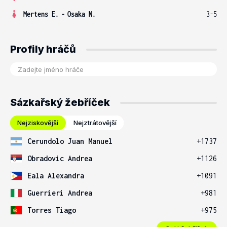
Mertens E.
-
Osaka N.
3-5
Profily hráčů
Sázkařský žebříček
Nejziskovější
Nejztrátovější
Cerundolo Juan Manuel
+1737
Obradovic Andrea
+1126
Eala Alexandra
+1091
Guerrieri Andrea
+981
Torres Tiago
+975