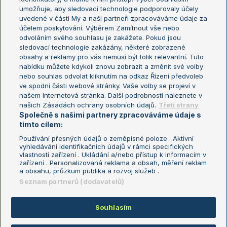
umožňuje, aby sledovací technologie podporovaly účely
Sázkařský žebříček
Wimbledon
uvedené v části My a naši partneři zpracováváme údaje za
US Open
účelem poskytování. Výběrem Zamítnout vše nebo
odvoláním svého souhlasu je zakážete. Pokud jsou
Turnaj mistrů
sledovací technologie zakázány, některé zobrazené
Turnaj mistryň
obsahy a reklamy pro vás nemusí být tolik relevantní. Tuto
Aktualní trendy
nabídku můžete kdykoli znovu zobrazit a změnit své volby
nebo souhlas odvolat kliknutím na odkaz Řízení předvoleb
ve spodní části webové stránky. Vaše volby se projeví v
Fotbalové přestupy
našem Internetová stránka. Další podrobnosti naleznete v
Livesport Daily
našich Zásadách ochrany osobních údajů.
Třetí strany
Společně s našimi partnery zpracováváme údaje s
LS Prague Open
tímto cílem:
Používání přesných údajů o zeměpisné poloze . Aktivní
vyhledávání identifikačních údajů v rámci specifických
vlastností zařízení . Ukládání a/nebo přístup k informacím v
Podmínky užití
Nastavení soukromí
zařízení . Personalizovaná reklama a obsah, měření reklam
GDPR a žurnalistika
Reklama
a obsahu, průzkum publika a rozvoj služeb .
Informace o zpracování osobních
Kontakt
Seznam partnerů (dodavatelů)
údajů
Tiráž
Souhlasím
Copyright © 2008-2026 TenisPortal.cz. Využíváme zpravodajství ČTK.