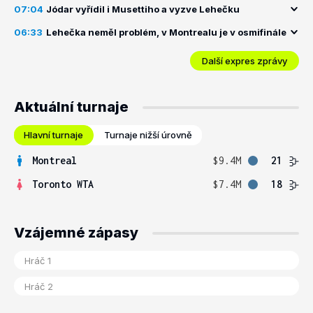
07:04
Jódar vyřídil i Musettiho a vyzve Lehečku
06:33
Lehečka neměl problém, v Montrealu je v osmifinále
Další expres zprávy
Aktuální turnaje
Hlavní turnaje
Turnaje nižší úrovně
Montreal
$9.4M
21
Toronto WTA
$7.4M
18
Vzájemné zápasy