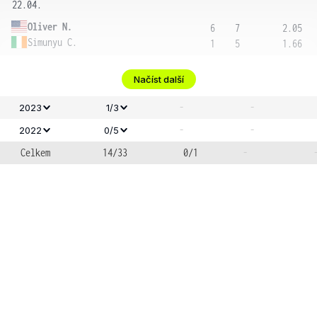
22.04.
Oliver N.
6
7
2.05
Simunyu C.
1
5
1.66
Načíst další
-
-
2023
1/3
-
-
2022
0/5
Celkem
14/33
0/1
-