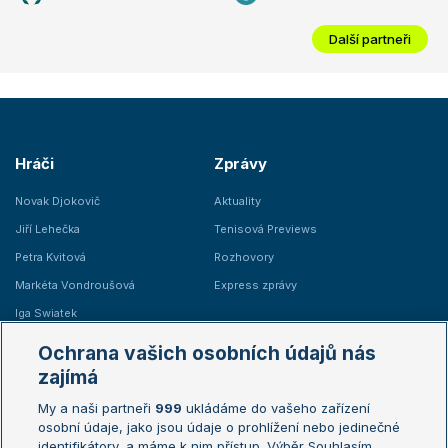
Další partneři
Hráči
Zprávy
Novak Djokovič
Aktuality
Jiří Lehečka
Tenisová Previews
Petra Kvitová
Rozhovory
Markéta Vondroušová
Express zprávy
Iga Swiatek
Marie Bouzková
Ochrana vašich osobních údajů nás
Žebříčky
Kalendář turnajů
zajímá
My a naši partneři
999
ukládáme do vašeho zařízení
Žebříček ATP (muži)
Australian Open
osobní údaje, jako jsou údaje o prohlížení nebo jedinečné
Žebříček WTA (ženy)
French Open
identifikátory, a máme k nim přístup. Výběr Souhlasím