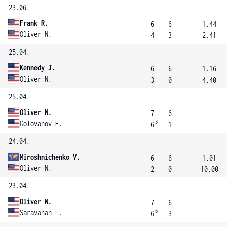
23.06.
Frank R.
6
6
1.44
Oliver N.
4
3
2.41
25.04.
Kennedy J.
6
6
1.16
Oliver N.
3
0
4.40
25.04.
Oliver N.
7
6
3
Golovanov E.
6
1
24.04.
Miroshnichenko V.
6
6
1.01
Oliver N.
2
0
10.00
23.04.
Oliver N.
7
6
6
Saravanan T.
6
3