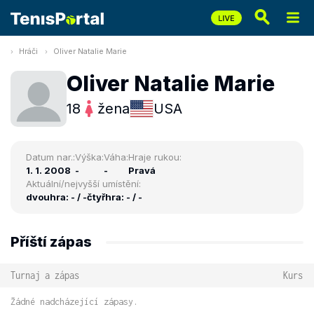
Hráči
Oliver Natalie Marie
Oliver Natalie Marie
18
žena
USA
Datum nar.:
Výška:
Váha:
Hraje rukou:
1. 1. 2008
-
-
Pravá
Aktuální/nejvyšší umístění:
dvouhra: - / -
čtyřhra: - / -
Příští zápas
Turnaj a zápas
Kurs
Žádné nadcházející zápasy.