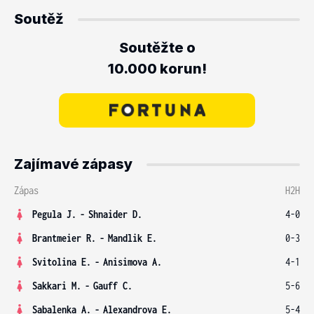
Soutěž
Soutěžte o
10.000 korun!
Zajímavé zápasy
Zápas
H2H
Pegula J.
-
Shnaider D.
4-0
Brantmeier R.
-
Mandlik E.
0-3
Svitolina E.
-
Anisimova A.
4-1
Sakkari M.
-
Gauff C.
5-6
Sabalenka A.
-
Alexandrova E.
5-4