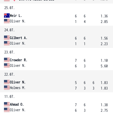
25.07.
Weir L.
6
6
1.36
Oliver N.
1
4
2.85
24.07.
Gilbert A.
6
6
1.56
Oliver N.
1
1
2.23
23.07.
Crowder R.
7
6
1.10
Oliver N.
6
3
5.60
22.07.
Oliver N.
5
6
6
1.83
Holmes M.
7
3
3
1.83
11.07.
Ahmad O.
7
6
1.38
Oliver N.
6
3
2.75