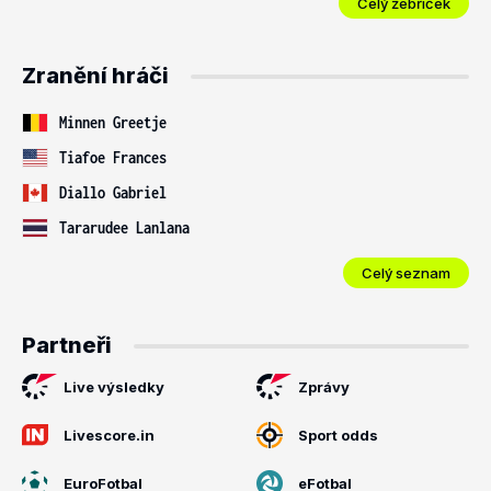
Celý žebříček
Zranění hráči
Minnen Greetje
Tiafoe Frances
Diallo Gabriel
Tararudee Lanlana
Celý seznam
Partneři
Live výsledky
Zprávy
Livescore.in
Sport odds
EuroFotbal
eFotbal