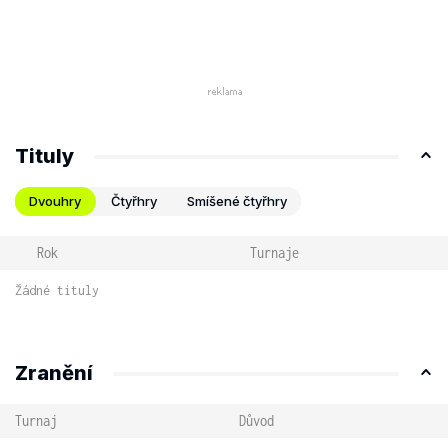
Tituly
Dvouhry
Čtyřhry
Smíšené čtyřhry
Rok
Turnaje
Žádné tituly
Zranění
Turnaj
Důvod