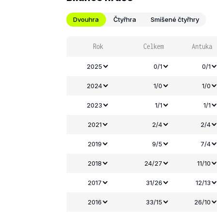
Dvouhra
Čtyřhra
Smíšené čtyřhry
Rok
Celkem
Antuka
2025
0/1
0/1
2024
1/0
1/0
2023
1/1
1/1
2021
2/4
2/4
2019
9/5
7/4
2018
24/27
11/10
2017
31/26
12/13
2016
33/15
26/10