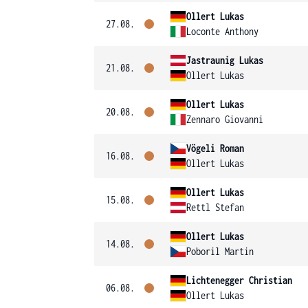
Ollert Lukas
27.08.
Loconte Anthony
Jastraunig Lukas
21.08.
Ollert Lukas
Ollert Lukas
20.08.
Zennaro Giovanni
Vögeli Roman
16.08.
Ollert Lukas
Ollert Lukas
15.08.
Rettl Stefan
Ollert Lukas
14.08.
Poboril Martin
Lichtenegger Christian
06.08.
Ollert Lukas