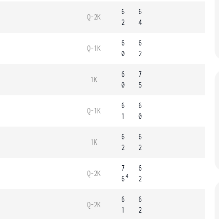
6
6
Q-2K
2
4
6
6
Q-1K
0
2
6
7
1K
0
5
6
6
Q-1K
1
0
6
6
1K
2
2
7
6
Q-2K
4
6
2
6
6
Q-2K
1
2