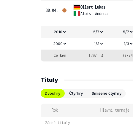
Ollert Lukas
30.04.
Aloisi Andrea
2010
5/7
5/7
2009
1/3
1/3
Celkem
120/113
77/74
Tituly
Dvouhry
Čtyřhry
Smíšené čtyřhry
Rok
Hlavní turnaje
Žádné tituly