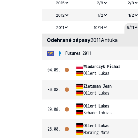
2015
2/8
2/8
2012
1/2
1/2
8/11
2011
10/14
Odehrané zápasy
2011
Antuka
Futures 2011
Wlodarczyk Michal
04.09.
Ollert Lukas
Zietsman Jean
30.08.
Ollert Lukas
Ollert Lukas
29.08.
Schade Tobias
Ollert Lukas
28.08.
Moraing Mats