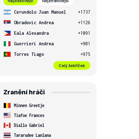
Nejziskovější
Nejztrátovější
Cerundolo Juan Manuel
+1737
Obradovic Andrea
+1126
Eala Alexandra
+1091
Guerrieri Andrea
+981
Torres Tiago
+975
Celý žebříček
Zranění hráči
Minnen Greetje
Tiafoe Frances
Diallo Gabriel
Tararudee Lanlana