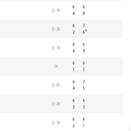
6
6
Q-1K
4
0
6
7
Q-2K
6
2
6
6
6
Q-1K
4
4
6
6
1K
1
1
6
7
Q-OF
4
5
6
6
Q-2K
3
3
6
6
Q-1K
2
1