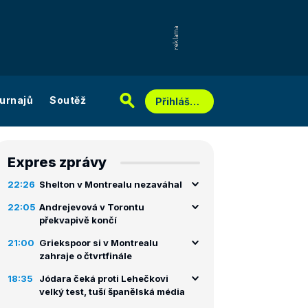
urnajů
Soutěž
Přihlášení
Expres zprávy
22:26
Shelton v Montrealu nezaváhal
22:05
Andrejevová v Torontu
překvapivě končí
21:00
Griekspoor si v Montrealu
zahraje o čtvrtfinále
18:35
Jódara čeká proti Lehečkovi
velký test, tuší španělská média