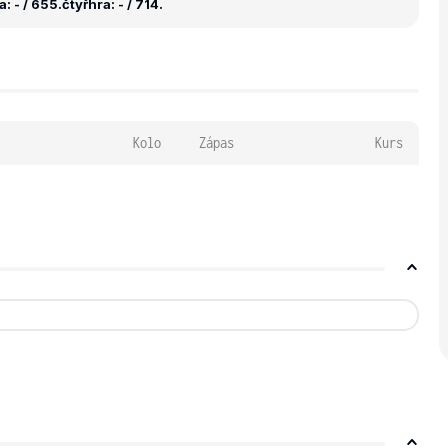
: - / 655.
čtyřhra: - / 714.
Kolo
Zápas
Kurs