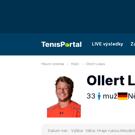
LIVE výsledky
Z
Hlavní stránka
Hráči
Ollert Lukas
Ollert 
33
muž
N
Datum nar.:
Výška:
Váha:
Hraje rukou:
Aktuální