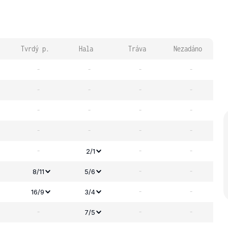
Tvrdý p.
Hala
Tráva
Nezadáno
-
-
-
-
-
-
-
-
-
-
-
-
-
-
-
-
-
-
-
2/1
-
-
8/11
5/6
-
-
16/9
3/4
-
-
-
7/5