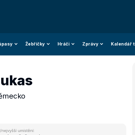
ápasy
Žebříčky
Hráči
Zprávy
Kalendář t
Lukas
ěmecko
/nejvyšší umístění: