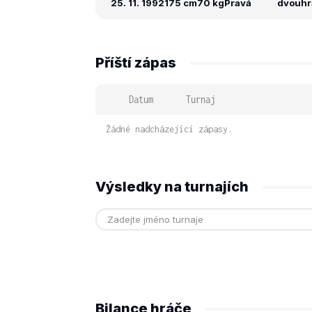
25. 11. 1992
175 cm
70 kg
Pravá
dvouhra
Příští zápas
Datum
Turnaj
Žádné nadcházející zápasy.
Výsledky na turnajích
Bilance hráče