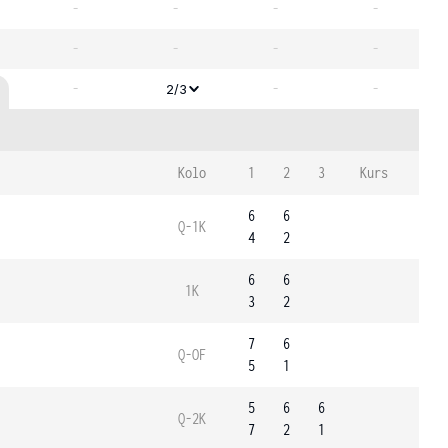
-
-
-
-
-
-
-
-
-
-
-
2/3
Kolo
1
2
3
Kurs
6
6
Q-1K
4
2
6
6
1K
3
2
7
6
Q-OF
5
1
5
6
6
Q-2K
7
2
1