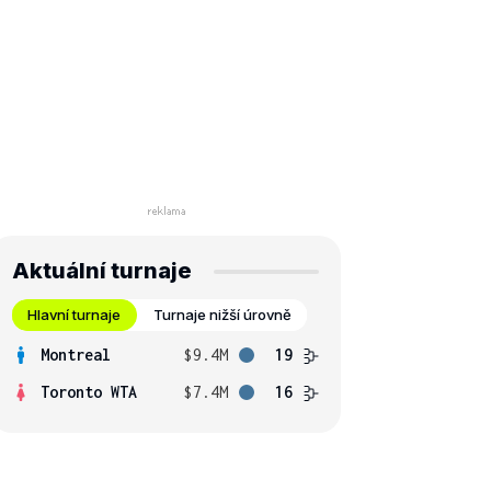
Aktuální turnaje
Hlavní turnaje
Turnaje nižší úrovně
Montreal
$9.4M
19
Toronto WTA
$7.4M
16