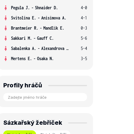
Pegula J.
-
Shnaider D.
4-0
Svitolina E.
-
Anisimova A.
4-1
Brantmeier R.
-
Mandlik E.
0-3
Sakkari M.
-
Gauff C.
5-6
Sabalenka A.
-
Alexandrova E.
5-4
Mertens E.
-
Osaka N.
3-5
Profily hráčů
Sázkařský žebříček