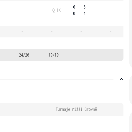
6
6
Q-1K
0
4
-
-
-
-
-
-
-
-
24/20
19/19
-
-
Turnaje nižší úrovně