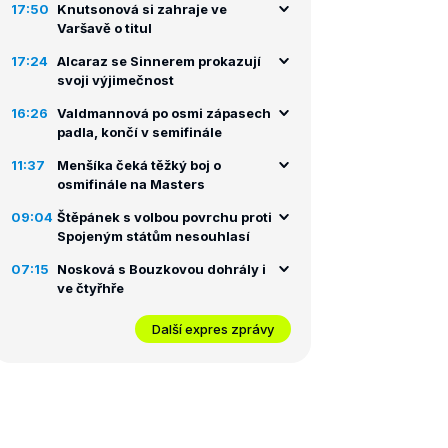
17:50
Knutsonová si zahraje ve
Varšavě o titul
17:24
Alcaraz se Sinnerem prokazují
svoji výjimečnost
16:26
Valdmannová po osmi zápasech
padla, končí v semifinále
11:37
Menšíka čeká těžký boj o
osmifinále na Masters
09:04
Štěpánek s volbou povrchu proti
Spojeným státům nesouhlasí
07:15
Nosková s Bouzkovou dohrály i
ve čtyřhře
Další expres zprávy