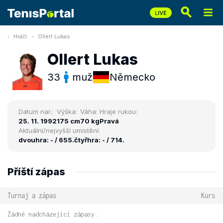
Hráči
Ollert Lukas
Ollert Lukas
33
muž
Německo
Datum nar.:
Výška:
Váha:
Hraje rukou:
25. 11. 1992
175 cm
70 kg
Pravá
Aktuální/nejvyšší umístění:
dvouhra: - / 655.
čtyřhra: - / 714.
Příští zápas
Turnaj a zápas
Kurs
Žádné nadcházející zápasy.