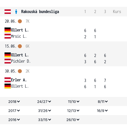
Rakouská bundesliga
1
2
3
Kurs
20.06.
7K
Ollert L.
6
6
Mrsic L.
2
1
15.06.
6K
Ollert L.
6
2
6
Pichler D.
3
6
2
30.05.
2K
Erler A.
3
6
7
Ollert L.
6
1
6
2018
24/27
11/10
8/11
2017
31/26
12/13
16/9
-
2016
33/15
26/10