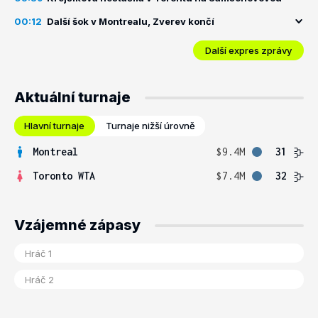
00:12
Další šok v Montrealu, Zverev končí
Další expres zprávy
Aktuální turnaje
Hlavní turnaje
Turnaje nižší úrovně
Montreal
$9.4M
31
Toronto WTA
$7.4M
32
Vzájemné zápasy