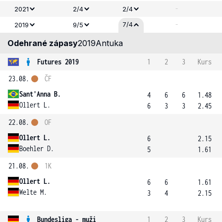
-
2021
2/4
2/4
-
7/4
2019
9/5
Odehrané zápasy
2019
Antuka
Futures 2019
1
2
3
Kurs
23.08.
ČF
Sant'Anna B.
4
6
6
1.48
Ollert L.
6
3
3
2.45
22.08.
OF
Ollert L.
6
2.15
Boehler D.
5
1.61
21.08.
1K
Ollert L.
6
6
1.61
Welte M.
3
4
2.15
Bundesliga - muži
1
2
3
Kurs