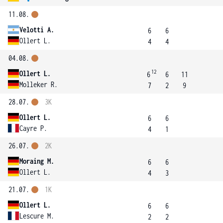
11.08.
Velotti A.
6
6
Ollert L.
4
4
04.08.
12
Ollert L.
6
6
11
Molleker R.
7
2
9
28.07.
3K
Ollert L.
6
6
Cayre P.
4
1
26.07.
2K
Moraing M.
6
6
Ollert L.
4
3
21.07.
1K
Ollert L.
6
6
Lescure M.
2
2