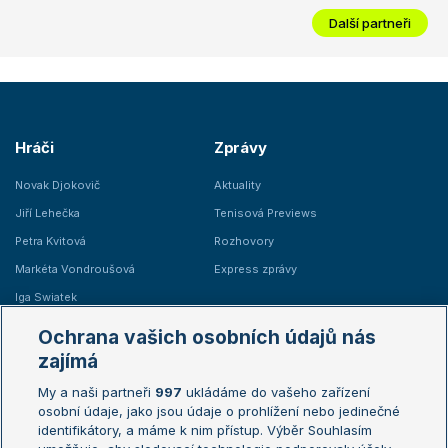
Další partneři
Hráči
Zprávy
Novak Djokovič
Aktuality
Jiří Lehečka
Tenisová Previews
Petra Kvitová
Rozhovory
Markéta Vondroušová
Express zprávy
Iga Swiatek
Marie Bouzková
Ochrana vašich osobních údajů nás
Žebříčky
Kalendář turnajů
zajímá
My a naši partneři
997
ukládáme do vašeho zařízení
Žebříček ATP (muži)
Australian Open
osobní údaje, jako jsou údaje o prohlížení nebo jedinečné
Žebříček WTA (ženy)
French Open
identifikátory, a máme k nim přístup. Výběr Souhlasím