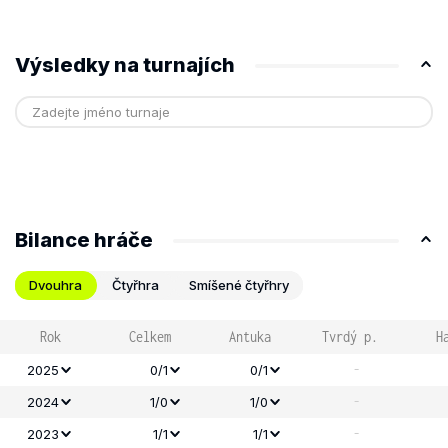
Výsledky na turnajích
Bilance hráče
Dvouhra
Čtyřhra
Smíšené čtyřhry
Rok
Celkem
Antuka
Tvrdý p.
H
-
2025
0/1
0/1
-
2024
1/0
1/0
-
2023
1/1
1/1