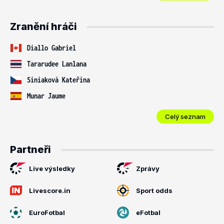
Zranění hráči
Diallo Gabriel
Tararudee Lanlana
Siniaková Kateřina
Munar Jaume
Celý seznam
Partneři
Live výsledky
Zprávy
Livescore.in
Sport odds
EuroFotbal
eFotbal