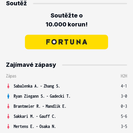
Soutěž
Soutěžte o
10.000 korun!
Zajímavé zápasy
Zápas
H2H
Sabalenka A.
-
Zhang S.
4-1
Ryan Ziegann S.
-
Gadecki T.
3-0
Brantmeier R.
-
Mandlik E.
0-3
Sakkari M.
-
Gauff C.
5-6
Mertens E.
-
Osaka N.
3-5