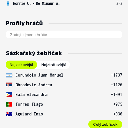
Norrie C.
-
De Minaur A.
3-3
Profily hráčů
Sázkařský žebříček
Nejziskovější
Nejztrátovější
Cerundolo Juan Manuel
+1737
Obradovic Andrea
+1126
Eala Alexandra
+1091
Torres Tiago
+975
Aguiard Enzo
+936
Celý žebříček