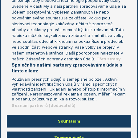
umožňuje, aby sledovací technologie podporovaly účely
Sázkařský žebříček
Wimbledon
uvedené v části My a naši partneři zpracováváme údaje za
US Open
účelem poskytování. Výběrem Zamítnout vše nebo
odvoláním svého souhlasu je zakážete. Pokud jsou
Turnaj mistrů
sledovací technologie zakázány, některé zobrazené
Turnaj mistryň
obsahy a reklamy pro vás nemusí být tolik relevantní. Tuto
Aktualní trendy
nabídku můžete kdykoli znovu zobrazit a změnit své volby
nebo souhlas odvolat kliknutím na odkaz Řízení předvoleb
ve spodní části webové stránky. Vaše volby se projeví v
Fotbalové přestupy
našem Internetová stránka. Další podrobnosti naleznete v
Livesport Daily
našich Zásadách ochrany osobních údajů.
Třetí strany
Společně s našimi partnery zpracováváme údaje s
LS Prague Open
tímto cílem:
Používání přesných údajů o zeměpisné poloze . Aktivní
vyhledávání identifikačních údajů v rámci specifických
vlastností zařízení . Ukládání a/nebo přístup k informacím v
Podmínky užití
Nastavení soukromí
zařízení . Personalizovaná reklama a obsah, měření reklam
GDPR a žurnalistika
Reklama
a obsahu, průzkum publika a rozvoj služeb .
Informace o zpracování osobních
Kontakt
Seznam partnerů (dodavatelů)
údajů
Tiráž
Souhlasím
Copyright © 2008-2026 TenisPortal.cz. Využíváme zpravodajství ČTK.
Zamítnout vše