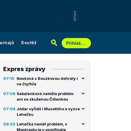
urnajů
Soutěž
Přihlášení
Expres zprávy
07:15
Nosková s Bouzkovou dohrály i
ve čtyřhře
07:08
Sabalenková neměla problém
ani se zkušenou Číňankou
07:04
Jódar vyřídil i Musettiho a vyzve
Lehečku
06:33
Lehečka neměl problém, v
Montrealu je v osmifinále