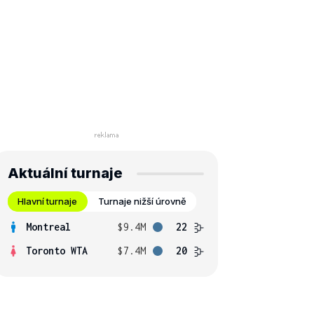
Aktuální turnaje
Hlavní turnaje
Turnaje nižší úrovně
Montreal
$9.4M
22
Toronto WTA
$7.4M
20