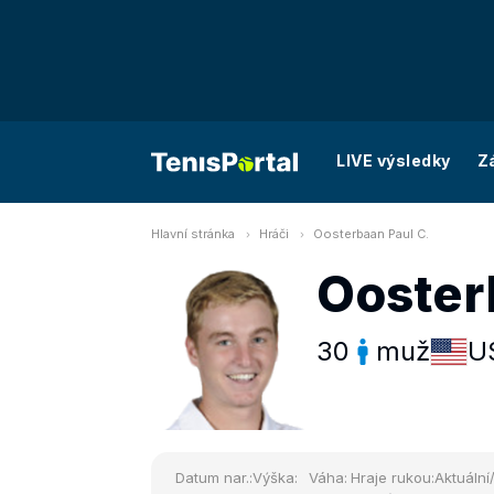
LIVE výsledky
Z
Hlavní stránka
Hráči
Oosterbaan Paul C.
Ooster
30
muž
U
Datum nar.:
Výška:
Váha:
Hraje rukou:
Aktuální