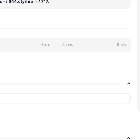
 - / 644.
čtyřhra: - / 717.
Kolo
Zápas
Kurs