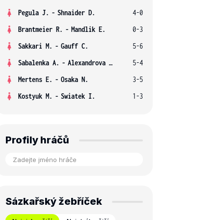
Pegula J.
-
Shnaider D.
4-0
Brantmeier R.
-
Mandlik E.
0-3
Sakkari M.
-
Gauff C.
5-6
Sabalenka A.
-
Alexandrova E.
5-4
Mertens E.
-
Osaka N.
3-5
Kostyuk M.
-
Swiatek I.
1-3
Profily hráčů
Sázkařský žebříček