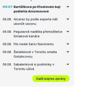
05:57
Bartůňková po třísetovém boji
podlehla Anisimovové
06.08.
Alcaraz by podle experta měl
ukončit sezonu
06.08.
Pegulaová nadělila přemožitelce
Siniakové kanára
06.08.
Fils nedal šanci Navonemu
06.08.
Šwiateková v Torontu smetla
Golubicovou
06.08.
Sabalenková si podmínky v
Torontu užívá
Další expres zprávy