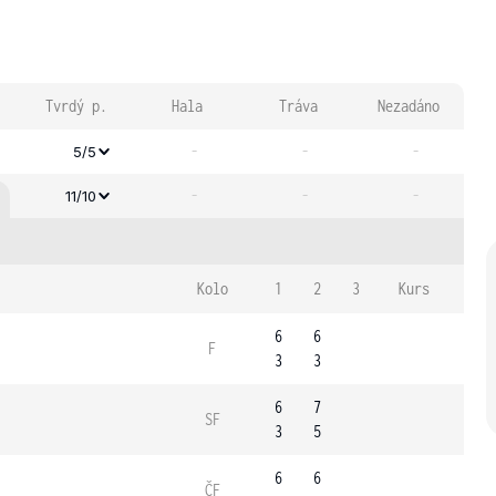
Tvrdý p.
Hala
Tráva
Nezadáno
-
-
-
5/5
-
-
-
11/10
Kolo
1
2
3
Kurs
6
6
F
3
3
6
7
SF
3
5
6
6
ČF