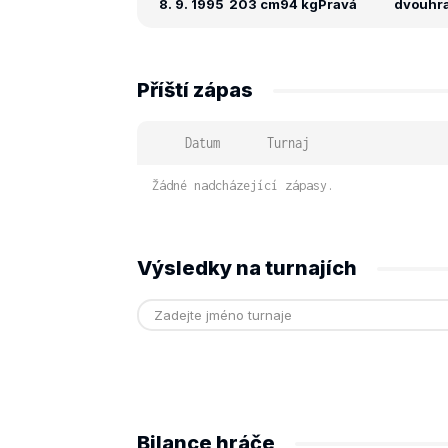
8. 9. 1995
203 cm
94 kg
Pravá
dvouhra:
Příští zápas
Datum
Turnaj
Žádné nadcházející zápasy.
Výsledky na turnajích
Bilance hráče