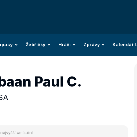
ápasy
Žebříčky
Hráči
Zprávy
Kalendář t
baan Paul C.
SA
/nejvyšší umístění: