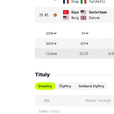
Diep
/
Turchetti
Kaya
/
Oosterbaan
29.05.
Berg
/
Duncan
-
2016
1/1
-
2013
0/1
Celkem
23/25
6/8
Tituly
Dvouhry
Čtyřhry
Smíšené čtyřhry
Rok
Hlavní turnaje
Žádné tituly