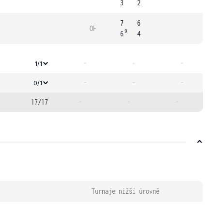
3
2
7
6
OF
9
6
4
-
-
-
1/1
-
-
-
0/1
17/17
-
-
-
Turnaje nižší úrovně