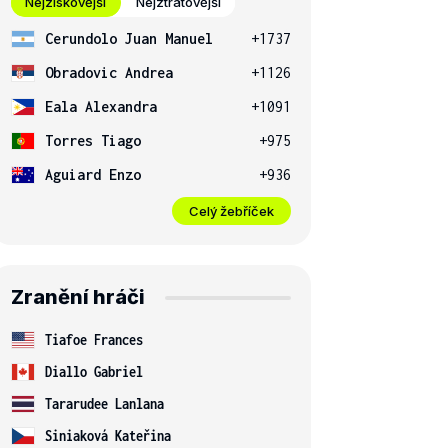
Nejziskovější
Nejztrátovější
Cerundolo Juan Manuel
+1737
Obradovic Andrea
+1126
Eala Alexandra
+1091
Torres Tiago
+975
Aguiard Enzo
+936
Celý žebříček
Zranění hráči
Tiafoe Frances
Diallo Gabriel
Tararudee Lanlana
Siniaková Kateřina