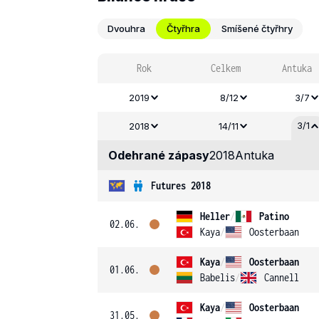
Dvouhra
Čtyřhra
Smíšené čtyřhry
Rok
Celkem
Antuka
2019
8/12
3/7
3/1
2018
14/11
Odehrané zápasy
2018
Antuka
Futures 2018
Heller
/
Patino
02.06.
Kaya
/
Oosterbaan
Kaya
/
Oosterbaan
01.06.
Babelis
/
Cannell
Kaya
/
Oosterbaan
31.05.