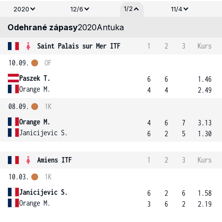
1/2
2020
12/6
11/4
Odehrané zápasy
2020
Antuka
Saint Palais sur Mer ITF
1
2
3
Kurs
10.09.
OF
Paszek T.
6
6
1.46
Orange M.
4
4
2.49
08.09.
1K
Orange M.
4
6
7
3.13
Janicijevic S.
6
2
5
1.30
Amiens ITF
1
2
3
Kurs
10.03.
1K
Janicijevic S.
6
2
6
1.58
Orange M.
3
6
2
2.19