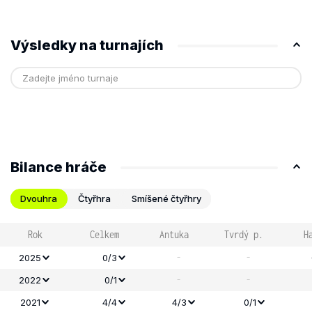
Výsledky na turnajích
Bilance hráče
Dvouhra
Čtyřhra
Smíšené čtyřhry
Rok
Celkem
Antuka
Tvrdý p.
H
-
-
2025
0/3
-
-
2022
0/1
2021
4/4
4/3
0/1