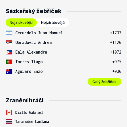
Sázkařský žebříček
Nejziskovější
Nejztrátovější
Cerundolo Juan Manuel
+1737
Obradovic Andrea
+1126
Eala Alexandra
+1072
Torres Tiago
+975
Aguiard Enzo
+936
Celý žebříček
Zranění hráči
Diallo Gabriel
Tararudee Lanlana