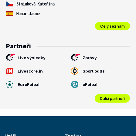
Siniaková Kateřina
Munar Jaume
Celý seznam
Partneři
Live výsledky
Zprávy
Livescore.in
Sport odds
EuroFotbal
eFotbal
Další partneři