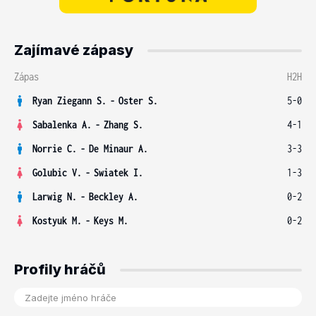
Zajímavé zápasy
Zápas
H2H
Ryan Ziegann S.
-
Oster S.
5-0
Sabalenka A.
-
Zhang S.
4-1
Norrie C.
-
De Minaur A.
3-3
Golubic V.
-
Swiatek I.
1-3
Larwig N.
-
Beckley A.
0-2
Kostyuk M.
-
Keys M.
0-2
Profily hráčů