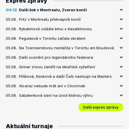
Expres zprávy
00:12
Další šok v Montrealu, Zverev končí
05.08.
Fritz v Montrealu překvapivě končí
05.08.
Rybakinová zvládla bitvu s Kasatkinovou
05.08.
Pegulaová v Torontu začala obratem
05.08.
Na Townsendovou nestačila v Torontu ani Bouzková
05.08.
Další ocenění pro legendárního Federera
05.08.
Sinner znovu zamířil na lékařské vyšetření
05.08.
Plíšková, Nosková a další Češi nastoupí na Masters
05.08.
Alcaraz nebude hrát ani v Cincinnati
05.08.
Sabalenková slaví na úvod klidnou výhru
Další expres zprávy
Aktuální turnaje