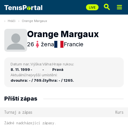
Hráči
Orange Margaux
Orange Margaux
26
žena
Francie
Datum nar.:
Výška:
Váha:
Hraje rukou:
8. 11. 1999
-
-
Pravá
Aktuální/nejvyšší umístění:
dvouhra: - / 769.
čtyřhra: - / 1265.
Příští zápas
Turnaj a zápas
Kurs
Žádné nadcházející zápasy.