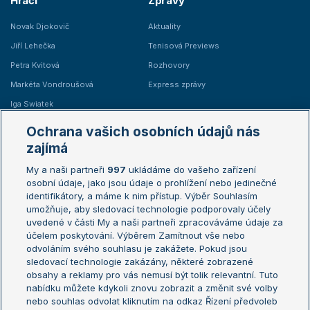
Hráči
Zprávy
Novak Djokovič
Aktuality
Jiří Lehečka
Tenisová Previews
Petra Kvitová
Rozhovory
Markéta Vondroušová
Express zprávy
Iga Swiatek
Marie Bouzková
Ochrana vašich osobních údajů nás
Žebříčky
Kalendář turnajů
zajímá
My a naši partneři
997
ukládáme do vašeho zařízení
Žebříček ATP (muži)
Australian Open
osobní údaje, jako jsou údaje o prohlížení nebo jedinečné
Žebříček WTA (ženy)
French Open
identifikátory, a máme k nim přístup. Výběr Souhlasím
umožňuje, aby sledovací technologie podporovaly účely
Sázkařský žebříček
Wimbledon
uvedené v části My a naši partneři zpracováváme údaje za
US Open
účelem poskytování. Výběrem Zamítnout vše nebo
odvoláním svého souhlasu je zakážete. Pokud jsou
Turnaj mistrů
sledovací technologie zakázány, některé zobrazené
Turnaj mistryň
obsahy a reklamy pro vás nemusí být tolik relevantní. Tuto
Aktualní trendy
nabídku můžete kdykoli znovu zobrazit a změnit své volby
nebo souhlas odvolat kliknutím na odkaz Řízení předvoleb