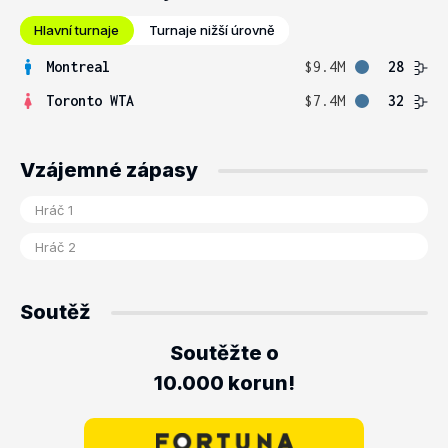
Hlavní turnaje
Turnaje nižší úrovně
Montreal
$9.4M
28
Toronto WTA
$7.4M
32
Vzájemné zápasy
Soutěž
Soutěžte o
10.000 korun!