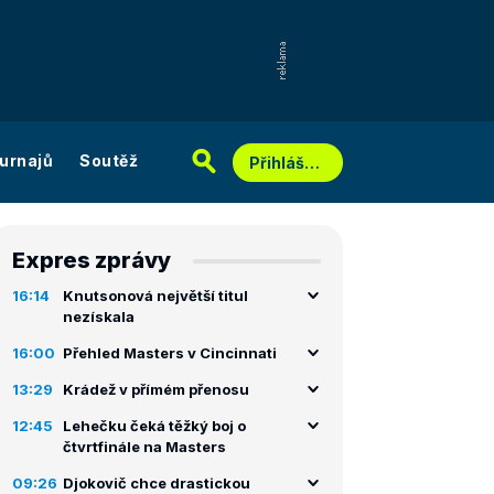
urnajů
Soutěž
Přihlášení
Expres zprávy
16:14
Knutsonová největší titul
nezískala
16:00
Přehled Masters v Cincinnati
13:29
Krádež v přímém přenosu
12:45
Lehečku čeká těžký boj o
čtvrtfinále na Masters
09:26
Djokovič chce drastickou