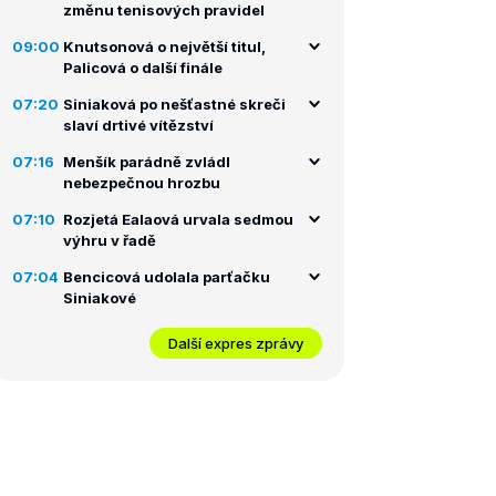
změnu tenisových pravidel
09:00
Knutsonová o největší titul,
Palicová o další finále
07:20
Siniaková po nešťastné skreči
slaví drtivé vítězství
07:16
Menšík parádně zvládl
nebezpečnou hrozbu
07:10
Rozjetá Ealaová urvala sedmou
výhru v řadě
07:04
Bencicová udolala parťačku
Siniakové
Další expres zprávy