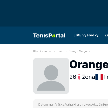
LIVE výsledky
Z
Hlavní stránka
Hráči
Orange Margaux
Orange
26
žena
F
Datum nar.:
Výška:
Váha:
Hraje rukou:
Aktuální/ne