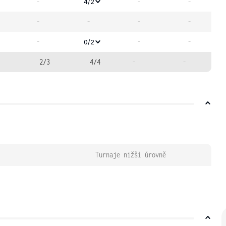
-
-
-
4/2
-
-
-
-
-
-
-
0/2
2/3
4/4
-
-
Turnaje nižší úrovně