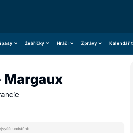
ápasy
Žebříčky
Hráči
Zprávy
Kalendář t
 Margaux
rancie
jvyšší umístění: