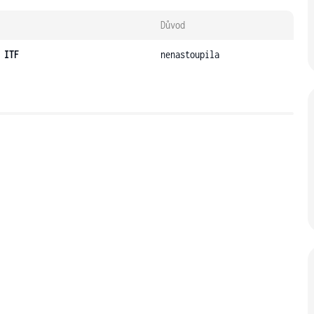
Důvod
 ITF
nenastoupila