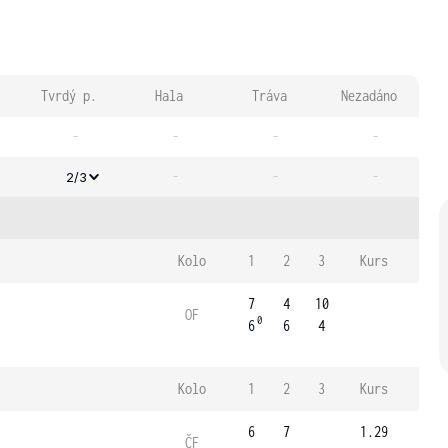
Tvrdý p.
Hala
Tráva
Nezadáno
-
-
-
-
-
-
-
2/3
Kolo
1
2
3
Kurs
7
4
10
OF
0
6
6
4
Kolo
1
2
3
Kurs
6
7
1.29
ČF