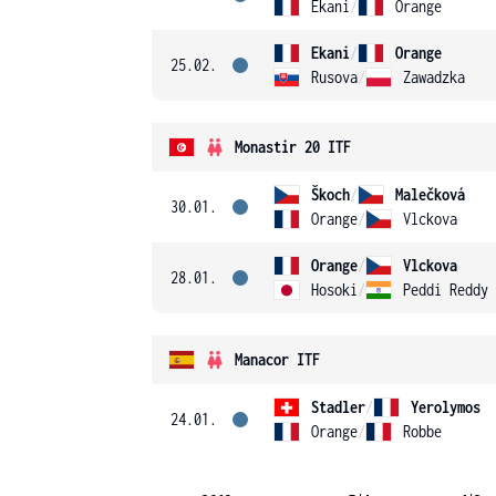
Ekani
/
Orange
Ekani
/
Orange
25.02.
Rusova
/
Zawadzka
Monastir 20 ITF
Škoch
/
Malečková
30.01.
Orange
/
Vlckova
Orange
/
Vlckova
28.01.
Hosoki
/
Peddi Reddy
Manacor ITF
Stadler
/
Yerolymos
24.01.
Orange
/
Robbe