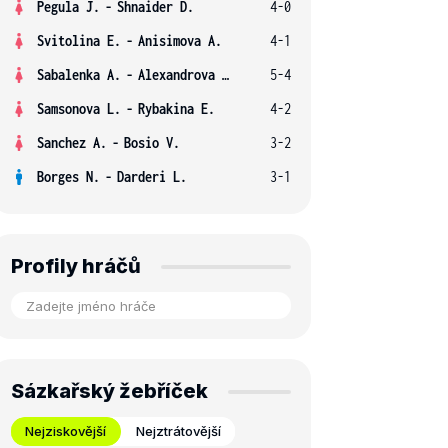
Pegula J.
-
Shnaider D.
4-0
Svitolina E.
-
Anisimova A.
4-1
Sabalenka A.
-
Alexandrova E.
5-4
Samsonova L.
-
Rybakina E.
4-2
Sanchez A.
-
Bosio V.
3-2
Borges N.
-
Darderi L.
3-1
Profily hráčů
Sázkařský žebříček
Nejziskovější
Nejztrátovější