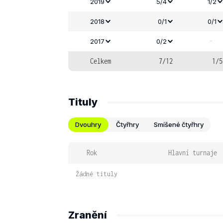
2019
5/4
1/2
2018
0/1
0/1
-
2017
0/2
Celkem
7/12
1/5
Tituly
Dvouhry
Čtyřhry
Smíšené čtyřhry
Rok
Hlavní turnaje
Žádné tituly
Zranění