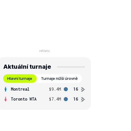
Aktuální turnaje
Hlavní turnaje
Turnaje nižší úrovně
Montreal
$9.4M
16
Toronto WTA
$7.4M
16