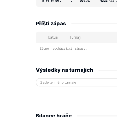
8. 11. 1999
-
-
Pravá
dvouhra: -
Příští zápas
Datum
Turnaj
Žádné nadcházející zápasy.
Výsledky na turnajích
Bilance hráče