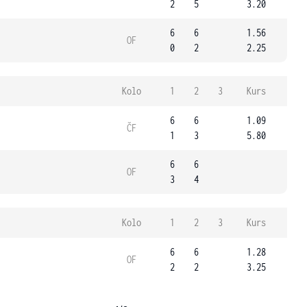
2
5
3.20
6
6
1.56
OF
0
2
2.25
Kolo
1
2
3
Kurs
6
6
1.09
ČF
1
3
5.80
6
6
OF
3
4
Kolo
1
2
3
Kurs
6
6
1.28
OF
2
2
3.25