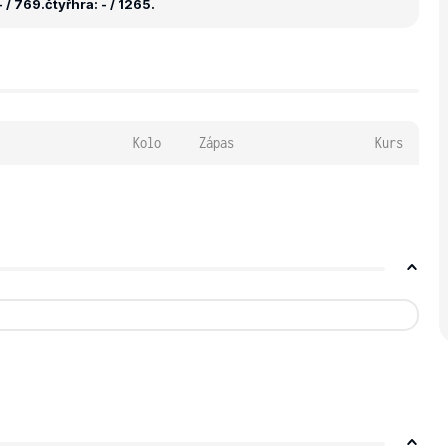
 / 769.
čtyřhra: - / 1265.
Kolo
Zápas
Kurs