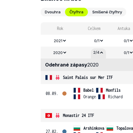
Dvouhra
Čtyřhra
Smíšené čtyřhry
Rok
Celkem
Antuka
2021
0/1
0/1
2/4
2020
0/1
Odehrané zápasy
2020
Saint Palais sur Mer ITF
Babel
/
Monfils
08.09.
Orange
/
Richard
Monastir 24 ITF
Arshinkova
/
Topalova
27.02.