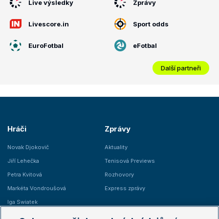
Live výsledky
Zprávy
Livescore.in
Sport odds
EuroFotbal
eFotbal
Další partneři
Hráči
Zprávy
Novak Djokovič
Aktuality
Jiří Lehečka
Tenisová Previews
Petra Kvitová
Rozhovory
Markéta Vondroušová
Express zprávy
Iga Swiatek
Marie Bouzková