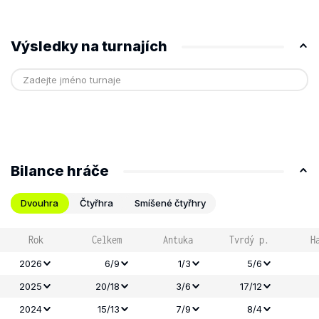
Výsledky na turnajích
Bilance hráče
Dvouhra
Čtyřhra
Smíšené čtyřhry
Rok
Celkem
Antuka
Tvrdý p.
H
2026
6/9
1/3
5/6
2025
20/18
3/6
17/12
2024
15/13
7/9
8/4