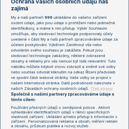
Ochrana vašich osobních údajů nás
Žebříčky
Kalendář turnajů
zajímá
My a naši partneři
999
ukládáme do vašeho zařízení
Žebříček ATP (muži)
Australian Open
osobní údaje, jako jsou údaje o prohlížení nebo jedinečné
Žebříček WTA (ženy)
French Open
identifikátory, a máme k nim přístup. Výběr Souhlasím
umožňuje, aby sledovací technologie podporovaly účely
Sázkařský žebříček
Wimbledon
uvedené v části My a naši partneři zpracováváme údaje za
US Open
účelem poskytování. Výběrem Zamítnout vše nebo
odvoláním svého souhlasu je zakážete. Pokud jsou
Turnaj mistrů
sledovací technologie zakázány, některé zobrazené
Turnaj mistryň
obsahy a reklamy pro vás nemusí být tolik relevantní. Tuto
Aktualní trendy
nabídku můžete kdykoli znovu zobrazit a změnit své volby
nebo souhlas odvolat kliknutím na odkaz Řízení předvoleb
ve spodní části webové stránky. Vaše volby se projeví v
Fotbalové přestupy
našem Internetová stránka. Další podrobnosti naleznete v
Livesport Daily
našich Zásadách ochrany osobních údajů.
Třetí strany
Společně s našimi partnery zpracováváme údaje s
LS Prague Open
tímto cílem:
Používání přesných údajů o zeměpisné poloze . Aktivní
vyhledávání identifikačních údajů v rámci specifických
vlastností zařízení . Ukládání a/nebo přístup k informacím v
Podmínky užití
Nastavení soukromí
zařízení . Personalizovaná reklama a obsah, měření reklam
GDPR a žurnalistika
Reklama
a obsahu, průzkum publika a rozvoj služeb .
Informace o zpracování osobních