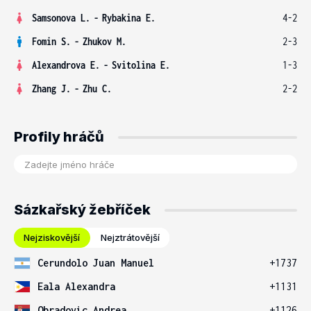
Samsonova L.
-
Rybakina E.
4-2
Fomin S.
-
Zhukov M.
2-3
Alexandrova E.
-
Svitolina E.
1-3
Zhang J.
-
Zhu C.
2-2
Profily hráčů
Sázkařský žebříček
Nejziskovější
Nejztrátovější
Cerundolo Juan Manuel
+1737
Eala Alexandra
+1131
Obradovic Andrea
+1126