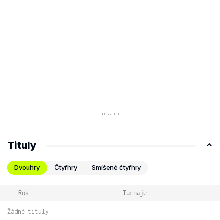
Tituly
Dvouhry
Čtyřhry
Smíšené čtyřhry
Rok
Turnaje
Žádné tituly