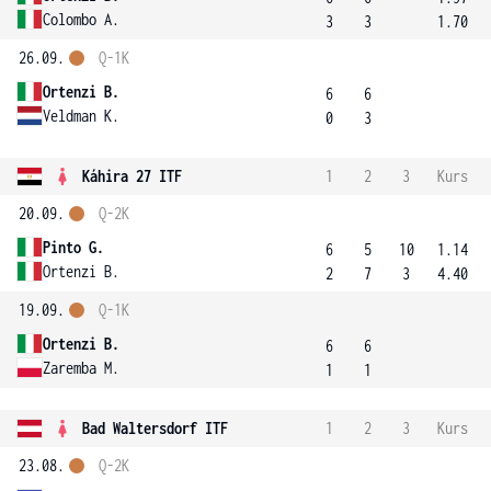
Colombo A.
3
3
1.70
26.09.
Q-1K
Ortenzi B.
6
6
Veldman K.
0
3
Káhira 27 ITF
1
2
3
Kurs
20.09.
Q-2K
Pinto G.
6
5
10
1.14
Ortenzi B.
2
7
3
4.40
19.09.
Q-1K
Ortenzi B.
6
6
Zaremba M.
1
1
Bad Waltersdorf ITF
1
2
3
Kurs
23.08.
Q-2K