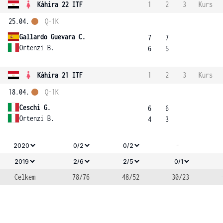
Káhira 22 ITF
1
2
3
Kurs
25.04.
Q-1K
Gallardo Guevara C.
7
7
Ortenzi B.
6
5
Káhira 21 ITF
1
2
3
Kurs
18.04.
Q-1K
Ceschi G.
6
6
Ortenzi B.
4
3
-
2020
0/2
0/2
2019
2/6
2/5
0/1
Celkem
78/76
48/52
30/23