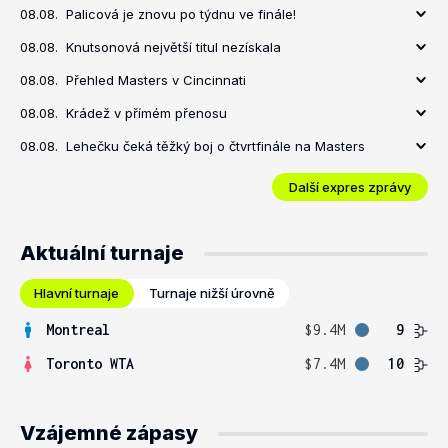
08.08.
Palicová je znovu po týdnu ve finále!
08.08.
Knutsonová největší titul nezískala
08.08.
Přehled Masters v Cincinnati
08.08.
Krádež v přímém přenosu
08.08.
Lehečku čeká těžký boj o čtvrtfinále na Masters
Další expres zprávy
Aktuální turnaje
Hlavní turnaje
Turnaje nižší úrovně
Montreal
$9.4M
9
Toronto WTA
$7.4M
10
Vzájemné zápasy