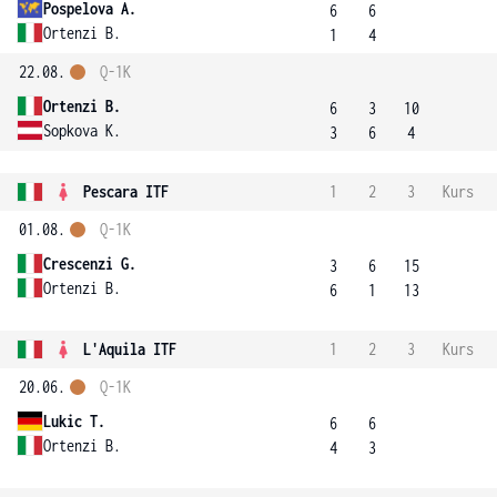
Pospelova A.
6
6
Ortenzi B.
1
4
22.08.
Q-1K
Ortenzi B.
6
3
10
Sopkova K.
3
6
4
Pescara ITF
1
2
3
Kurs
01.08.
Q-1K
Crescenzi G.
3
6
15
Ortenzi B.
6
1
13
L'Aquila ITF
1
2
3
Kurs
20.06.
Q-1K
Lukic T.
6
6
Ortenzi B.
4
3