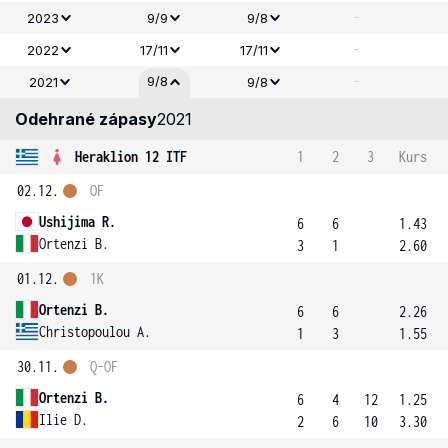
-
2023
9/9
9/8
-
2022
17/11
17/11
-
9/8
2021
9/8
Odehrané zápasy
2021
Heraklion 12 ITF
1
2
3
Kurs
02.12.
OF
Ushijima R.
6
6
1.43
Ortenzi B.
3
1
2.60
01.12.
1K
Ortenzi B.
6
6
2.26
Christopoulou A.
1
3
1.55
30.11.
Q-OF
Ortenzi B.
6
4
12
1.25
Ilie D.
2
6
10
3.30