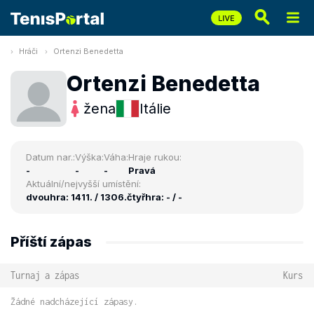
Hráči
Ortenzi Benedetta
Ortenzi Benedetta
žena
Itálie
Datum nar.:
Výška:
Váha:
Hraje rukou:
-
-
-
Pravá
Aktuální/nejvyšší umístění:
dvouhra: 1411. / 1306.
čtyřhra: - / -
Příští zápas
Turnaj a zápas
Kurs
Žádné nadcházející zápasy.