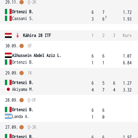
29.11.
Q-2K
Ortenzi B.
6
7
1.72
7
Cassani S.
3
6
1.93
Káhira 28 ITF
1
2
3
Kurs
30.09.
OF
Alhussein Abdel Aziz L.
6
6
1.07
Ortenzi B.
1
1
6.84
29.09.
1K
Ortenzi B.
6
5
6
1.27
Akiyama M.
4
7
4
3.32
28.09.
Q-OF
Ortenzi B.
6
6
Landa A.
1
0
27.09.
Q-2K
Ortenzi B.
6
6
1.97