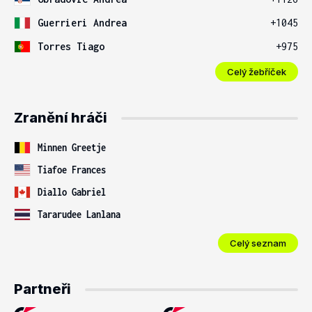
Guerrieri Andrea
+1045
Torres Tiago
+975
Celý žebříček
Zranění hráči
Minnen Greetje
Tiafoe Frances
Diallo Gabriel
Tararudee Lanlana
Celý seznam
Partneři