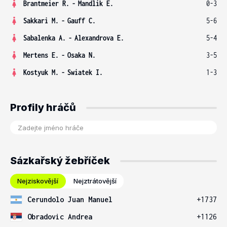
Brantmeier R.
-
Mandlik E.
0-3
Sakkari M.
-
Gauff C.
5-6
Sabalenka A.
-
Alexandrova E.
5-4
Mertens E.
-
Osaka N.
3-5
Kostyuk M.
-
Swiatek I.
1-3
Profily hráčů
Sázkařský žebříček
Nejziskovější
Nejztrátovější
Cerundolo Juan Manuel
+1737
Obradovic Andrea
+1126