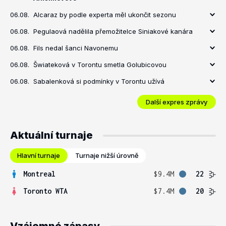
06.08.
Alcaraz by podle experta měl ukončit sezonu
06.08.
Pegulaová nadělila přemožitelce Siniakové kanára
06.08.
Fils nedal šanci Navonemu
06.08.
Šwiateková v Torontu smetla Golubicovou
06.08.
Sabalenková si podmínky v Torontu užívá
Další expres zprávy
Aktuální turnaje
Hlavní turnaje
Turnaje nižší úrovně
Montreal
$9.4M
22
Toronto WTA
$7.4M
20