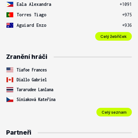
Eala Alexandra
+1091
Torres Tiago
+975
Aguiard Enzo
+936
Celý žebříček
Zranění hráči
Tiafoe Frances
Diallo Gabriel
Tararudee Lanlana
Siniaková Kateřina
Celý seznam
Partneři