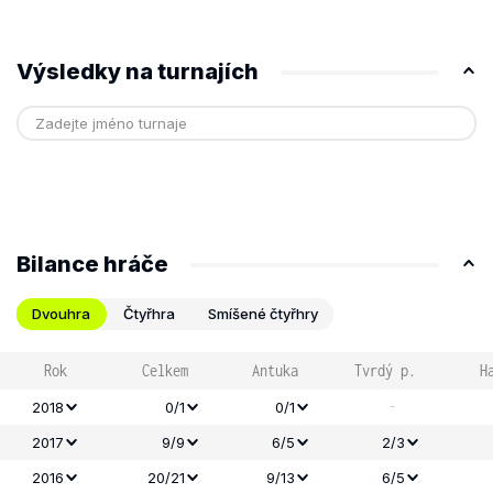
Výsledky na turnajích
Bilance hráče
Dvouhra
Čtyřhra
Smíšené čtyřhry
Rok
Celkem
Antuka
Tvrdý p.
H
-
2018
0/1
0/1
2017
9/9
6/5
2/3
2016
20/21
9/13
6/5