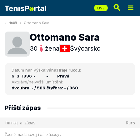
Hráči
Ottomano Sara
Ottomano Sara
30
žena
Švýcarsko
Datum nar.:
Výška:
Váha:
Hraje rukou:
6. 3. 1996
-
-
Pravá
Aktuální/nejvyšší umístění:
dvouhra: - / 586.
čtyřhra: - / 960.
Příští zápas
Turnaj a zápas
Kurs
Žádné nadcházející zápasy.