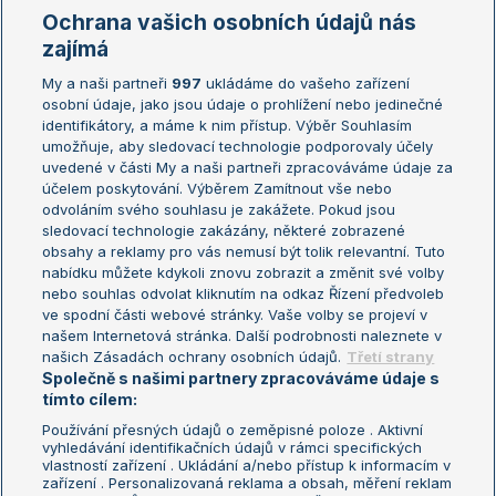
Marie Bouzková
Ochrana vašich osobních údajů nás
Žebříčky
Kalendář turnajů
zajímá
My a naši partneři
997
ukládáme do vašeho zařízení
Žebříček ATP (muži)
Australian Open
osobní údaje, jako jsou údaje o prohlížení nebo jedinečné
Žebříček WTA (ženy)
French Open
identifikátory, a máme k nim přístup. Výběr Souhlasím
umožňuje, aby sledovací technologie podporovaly účely
Sázkařský žebříček
Wimbledon
uvedené v části My a naši partneři zpracováváme údaje za
US Open
účelem poskytování. Výběrem Zamítnout vše nebo
odvoláním svého souhlasu je zakážete. Pokud jsou
Turnaj mistrů
sledovací technologie zakázány, některé zobrazené
Turnaj mistryň
obsahy a reklamy pro vás nemusí být tolik relevantní. Tuto
Aktualní trendy
nabídku můžete kdykoli znovu zobrazit a změnit své volby
nebo souhlas odvolat kliknutím na odkaz Řízení předvoleb
ve spodní části webové stránky. Vaše volby se projeví v
Fotbalové přestupy
našem Internetová stránka. Další podrobnosti naleznete v
Livesport Daily
našich Zásadách ochrany osobních údajů.
Třetí strany
Společně s našimi partnery zpracováváme údaje s
LS Prague Open
tímto cílem:
Používání přesných údajů o zeměpisné poloze . Aktivní
vyhledávání identifikačních údajů v rámci specifických
vlastností zařízení . Ukládání a/nebo přístup k informacím v
Podmínky užití
Nastavení soukromí
zařízení . Personalizovaná reklama a obsah, měření reklam
GDPR a žurnalistika
Reklama