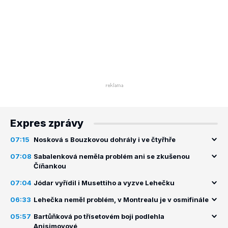
Expres zprávy
07:15
Nosková s Bouzkovou dohrály i ve čtyřhře
07:08
Sabalenková neměla problém ani se zkušenou
Číňankou
07:04
Jódar vyřídil i Musettiho a vyzve Lehečku
06:33
Lehečka neměl problém, v Montrealu je v osmifinále
05:57
Bartůňková po třísetovém boji podlehla
Anisimovové