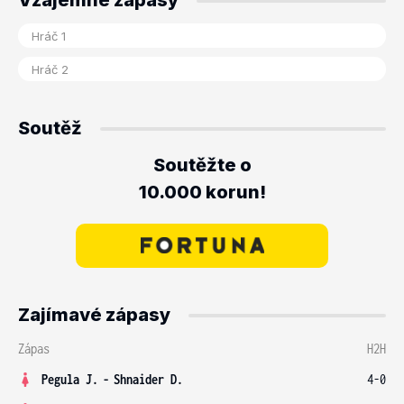
Vzájemné zápasy
Soutěž
Soutěžte o
10.000 korun!
Zajímavé zápasy
Zápas
H2H
Pegula J.
-
Shnaider D.
4-0