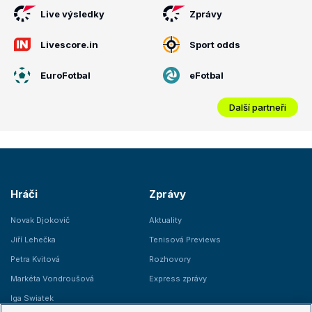
Live výsledky
Zprávy
Livescore.in
Sport odds
EuroFotbal
eFotbal
Další partneři
Hráči
Zprávy
Novak Djokovič
Aktuality
Jiří Lehečka
Tenisová Previews
Petra Kvitová
Rozhovory
Markéta Vondroušová
Express zprávy
Iga Swiatek