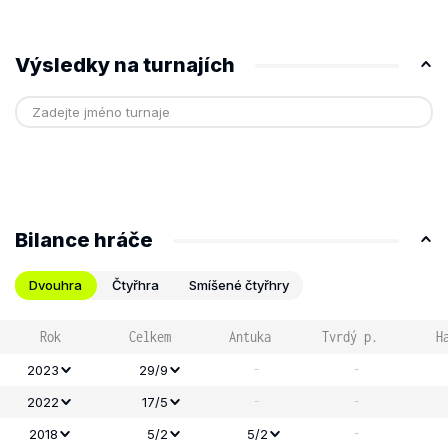
Výsledky na turnajích
Bilance hráče
Dvouhra
Čtyřhra
Smíšené čtyřhry
Rok
Celkem
Antuka
Tvrdý p.
H
-
-
2023
29/9
-
-
2022
17/5
-
2018
5/2
5/2