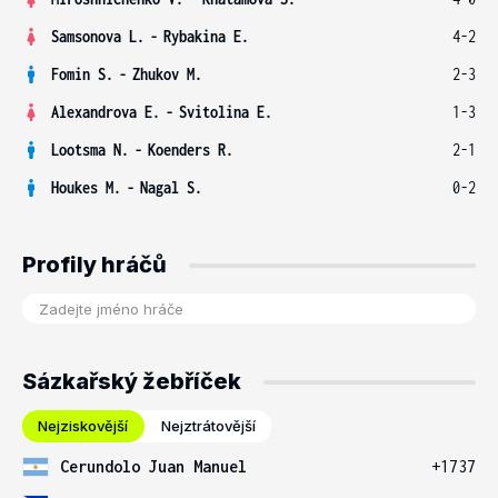
Samsonova L.
-
Rybakina E.
4-2
Fomin S.
-
Zhukov M.
2-3
Alexandrova E.
-
Svitolina E.
1-3
Lootsma N.
-
Koenders R.
2-1
Houkes M.
-
Nagal S.
0-2
Profily hráčů
Sázkařský žebříček
Nejziskovější
Nejztrátovější
Cerundolo Juan Manuel
+1737