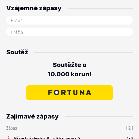
Vzájemné zápasy
Soutěž
Soutěžte o
10.000 korun!
Zajímavé zápasy
Zápas
H2H
Miroshnichenko V.
-
Khatamova S.
4-0