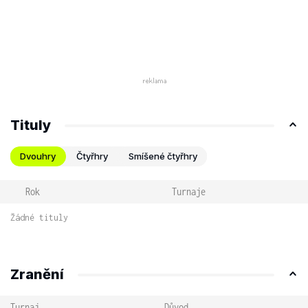
Tituly
Dvouhry
Čtyřhry
Smíšené čtyřhry
Rok
Turnaje
Žádné tituly
Zranění
Turnaj
Důvod