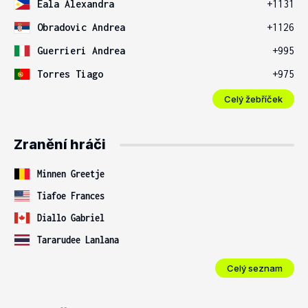
Eala Alexandra
+1131
Obradovic Andrea
+1126
Guerrieri Andrea
+995
Torres Tiago
+975
Celý žebříček
Zranění hráči
Minnen Greetje
Tiafoe Frances
Diallo Gabriel
Tararudee Lanlana
Celý seznam