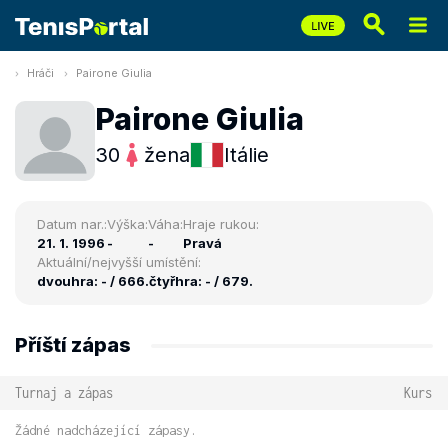
Hráči
Pairone Giulia
Pairone Giulia
30
žena
Itálie
Datum nar.:
Výška:
Váha:
Hraje rukou:
21. 1. 1996
-
-
Pravá
Aktuální/nejvyšší umístění:
dvouhra: - / 666.
čtyřhra: - / 679.
Příští zápas
Turnaj a zápas
Kurs
Žádné nadcházející zápasy.