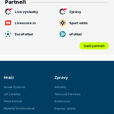
Partneři
Live výsledky
Zprávy
Livescore.in
Sport odds
EuroFotbal
eFotbal
Další partneři
Hráči
Zprávy
Novak Djokovič
Aktuality
Jiří Lehečka
Tenisová Previews
Petra Kvitová
Rozhovory
Markéta Vondroušová
Express zprávy