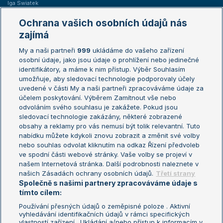
Iga Swiatek
Marie Bouzková
Ochrana vašich osobních údajů nás
Žebříčky
Kalendář turnajů
zajímá
My a naši partneři
999
ukládáme do vašeho zařízení
Žebříček ATP (muži)
Australian Open
osobní údaje, jako jsou údaje o prohlížení nebo jedinečné
Žebříček WTA (ženy)
French Open
identifikátory, a máme k nim přístup. Výběr Souhlasím
umožňuje, aby sledovací technologie podporovaly účely
Sázkařský žebříček
Wimbledon
uvedené v části My a naši partneři zpracováváme údaje za
US Open
účelem poskytování. Výběrem Zamítnout vše nebo
odvoláním svého souhlasu je zakážete. Pokud jsou
Turnaj mistrů
sledovací technologie zakázány, některé zobrazené
Turnaj mistryň
obsahy a reklamy pro vás nemusí být tolik relevantní. Tuto
Aktualní trendy
nabídku můžete kdykoli znovu zobrazit a změnit své volby
nebo souhlas odvolat kliknutím na odkaz Řízení předvoleb
ve spodní části webové stránky. Vaše volby se projeví v
Fotbalové přestupy
našem Internetová stránka. Další podrobnosti naleznete v
Livesport Daily
našich Zásadách ochrany osobních údajů.
Třetí strany
Společně s našimi partnery zpracováváme údaje s
LS Prague Open
tímto cílem:
Používání přesných údajů o zeměpisné poloze . Aktivní
vyhledávání identifikačních údajů v rámci specifických
vlastností zařízení . Ukládání a/nebo přístup k informacím v