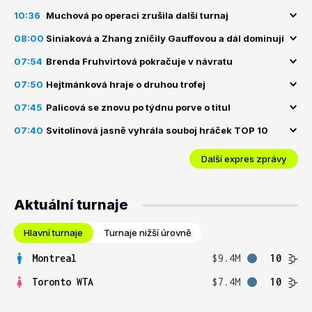
10:36
Muchová po operaci zrušila další turnaj
08:00
Siniaková a Zhang zničily Gauffovou a dál dominují
07:54
Brenda Fruhvirtová pokračuje v návratu
07:50
Hejtmánková hraje o druhou trofej
07:45
Palicová se znovu po týdnu porve o titul
07:40
Svitolinová jasně vyhrála souboj hráček TOP 10
Další expres zprávy
Aktuální turnaje
Hlavní turnaje
Turnaje nižší úrovně
Montreal
$9.4M
10
Toronto WTA
$7.4M
10