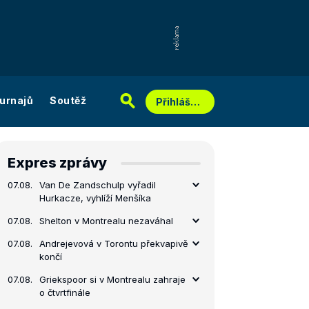
urnajů
Soutěž
Přihlášení
Expres zprávy
07.08.
Van De Zandschulp vyřadil
Hurkacze, vyhlíží Menšíka
07.08.
Shelton v Montrealu nezaváhal
07.08.
Andrejevová v Torontu překvapivě
končí
07.08.
Griekspoor si v Montrealu zahraje
o čtvrtfinále