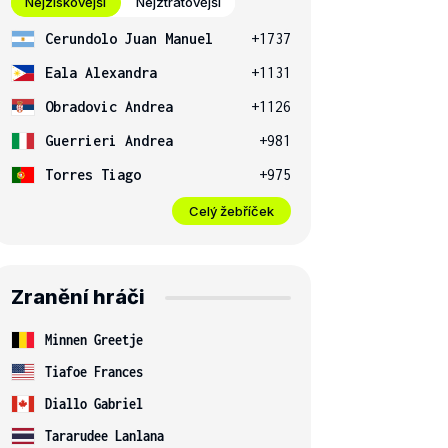
Nejziskovější
Nejztrátovější
Cerundolo Juan Manuel
+1737
Eala Alexandra
+1131
Obradovic Andrea
+1126
Guerrieri Andrea
+981
Torres Tiago
+975
Celý žebříček
Zranění hráči
Minnen Greetje
Tiafoe Frances
Diallo Gabriel
Tararudee Lanlana