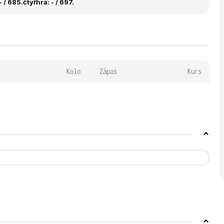
 / 685.
čtyřhra: - / 697.
Kolo
Zápas
Kurs