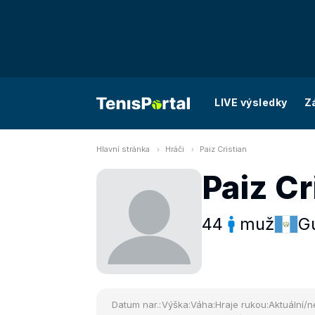
LIVE výsledky
Z
Hlavní stránka
Hráči
Paiz Cristian
Paiz Cr
44
muž
G
Datum nar.:
Výška:
Váha:
Hraje rukou:
Aktuální/n