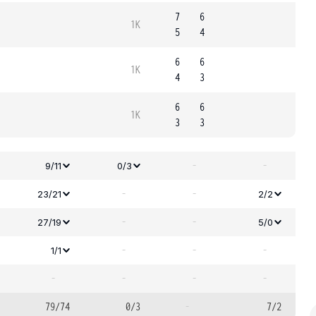
7
6
1K
5
4
6
6
1K
4
3
6
6
1K
3
3
-
-
9/11
0/3
-
-
23/21
2/2
-
-
27/19
5/0
-
-
-
1/1
-
-
-
-
79/74
0/3
-
7/2