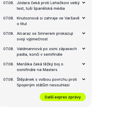
07.08.
Jódara čeká proti Lehečkovi velký
test, tuší španělská média
07.08.
Knutsonová si zahraje ve Varšavě
o titul
07.08.
Alcaraz se Sinnerem prokazují
svoji výjimečnost
07.08.
Valdmannová po osmi zápasech
padla, končí v semifinále
07.08.
Menšíka čeká těžký boj o
osmifinále na Masters
07.08.
Štěpánek s volbou povrchu proti
Spojeným státům nesouhlasí
Další expres zprávy