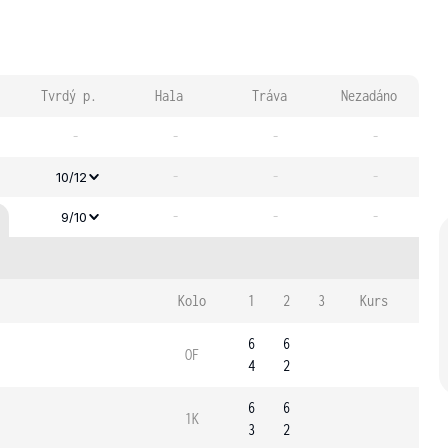
Tvrdý p.
Hala
Tráva
Nezadáno
-
-
-
-
-
-
-
10/12
-
-
-
9/10
Kolo
1
2
3
Kurs
6
6
OF
4
2
6
6
1K
3
2