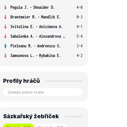
Pegula J.
-
Shnaider D.
4-0
Brantmeier R.
-
Mandlik E.
0-3
Svitolina E.
-
Anisimova A.
4-1
Sabalenka A.
-
Alexandrova E.
5-4
Pieleanu R.
-
Andreescu S.
3-4
Samsonova L.
-
Rybakina E.
4-2
Profily hráčů
Sázkařský žebříček