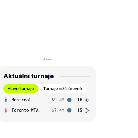
Aktuální turnaje
Hlavní turnaje
Turnaje nižší úrovně
Montreal
$9.4M
16
Toronto WTA
$7.4M
15