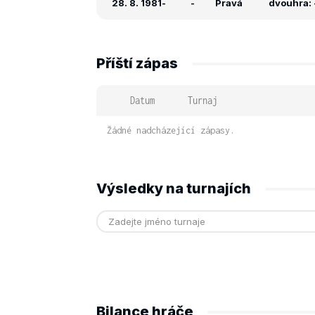
28. 8. 1981
-
-
Pravá
dvouhra: -
Příští zápas
Datum
Turnaj
Žádné nadcházející zápasy.
Výsledky na turnajích
Bilance hráče