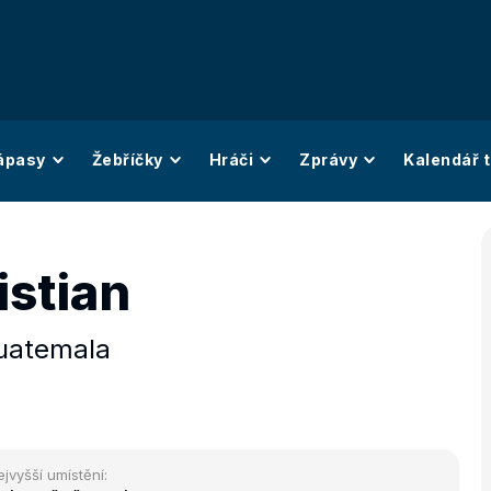
ápasy
Žebříčky
Hráči
Zprávy
Kalendář t
istian
uatemala
ejvyšší umístění: