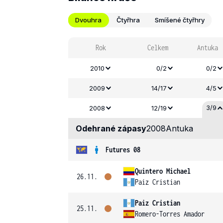
Dvouhra
Čtyřhra
Smíšené čtyřhry
Rok
Celkem
Antuka
2010
0/2
0/2
2009
14/17
4/5
3/9
2008
12/19
Odehrané zápasy
2008
Antuka
Futures 08
Quintero Michael
26.11.
Paiz Cristian
Paiz Cristian
25.11.
Romero-Torres Amador