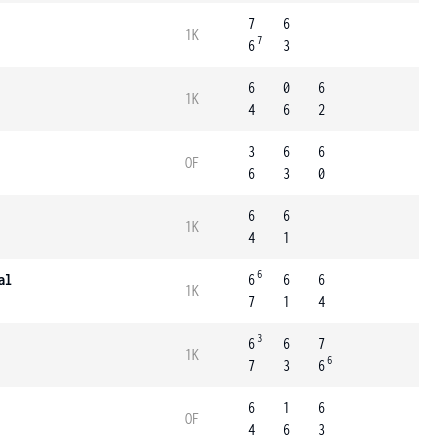
7
6
1K
7
6
3
6
0
6
1K
4
6
2
3
6
6
OF
6
3
0
6
6
1K
4
1
6
al
6
6
6
1K
7
1
4
3
6
6
7
1K
6
7
3
6
6
1
6
OF
4
6
3