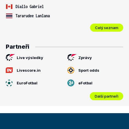
Diallo Gabriel
Tararudee Lanlana
Celý seznam
Partneři
Live výsledky
Zprávy
Livescore.in
Sport odds
EuroFotbal
eFotbal
Další partneři