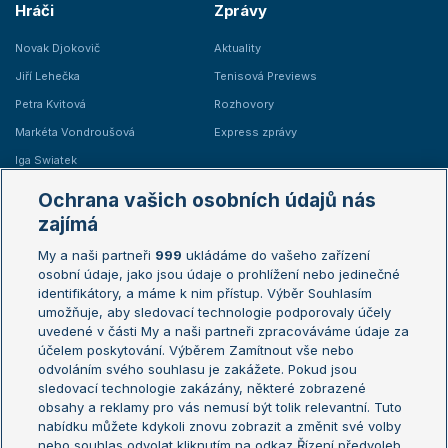
Hráči
Zprávy
Novak Djokovič
Aktuality
Jiří Lehečka
Tenisová Previews
Petra Kvitová
Rozhovory
Markéta Vondroušová
Express zprávy
Iga Swiatek
Marie Bouzková
Ochrana vašich osobních údajů nás
Žebříčky
Kalendář turnajů
zajímá
My a naši partneři
999
ukládáme do vašeho zařízení
Žebříček ATP (muži)
Australian Open
osobní údaje, jako jsou údaje o prohlížení nebo jedinečné
Žebříček WTA (ženy)
French Open
identifikátory, a máme k nim přístup. Výběr Souhlasím
umožňuje, aby sledovací technologie podporovaly účely
Sázkařský žebříček
Wimbledon
uvedené v části My a naši partneři zpracováváme údaje za
US Open
účelem poskytování. Výběrem Zamítnout vše nebo
odvoláním svého souhlasu je zakážete. Pokud jsou
Turnaj mistrů
sledovací technologie zakázány, některé zobrazené
Turnaj mistryň
obsahy a reklamy pro vás nemusí být tolik relevantní. Tuto
Aktualní trendy
nabídku můžete kdykoli znovu zobrazit a změnit své volby
nebo souhlas odvolat kliknutím na odkaz Řízení předvoleb