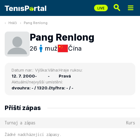
Hráči
Pang Renlong
Pang Renlong
26
muž
Čína
Datum nar.:
Výška:
Váha:
Hraje rukou:
12. 7. 2000
-
-
Pravá
Aktuální/nejvyšší umístění:
dvouhra: - / 1320.
čtyřhra: - / -
Příští zápas
Turnaj a zápas
Kurs
Žádné nadcházející zápasy.