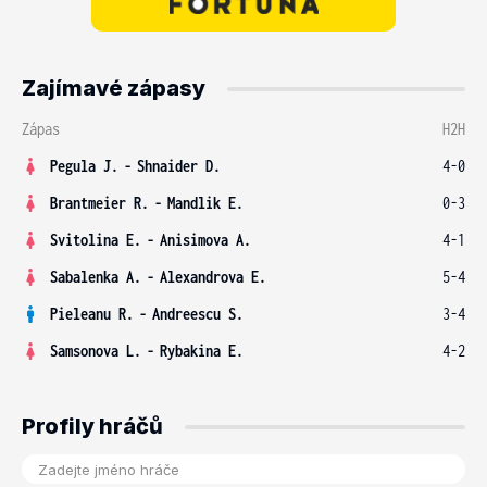
Zajímavé zápasy
Zápas
H2H
Pegula J.
-
Shnaider D.
4-0
Brantmeier R.
-
Mandlik E.
0-3
Svitolina E.
-
Anisimova A.
4-1
Sabalenka A.
-
Alexandrova E.
5-4
Pieleanu R.
-
Andreescu S.
3-4
Samsonova L.
-
Rybakina E.
4-2
Profily hráčů