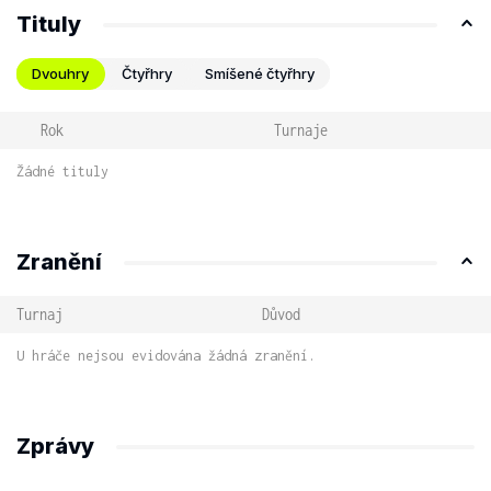
Tituly
Dvouhry
Čtyřhry
Smíšené čtyřhry
Rok
Turnaje
Žádné tituly
Zranění
Turnaj
Důvod
U hráče nejsou evidována žádná zranění.
Zprávy