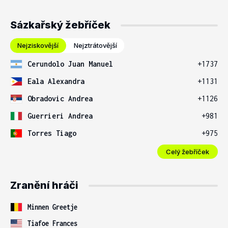
Sázkařský žebříček
Nejziskovější
Nejztrátovější
Cerundolo Juan Manuel
+1737
Eala Alexandra
+1131
Obradovic Andrea
+1126
Guerrieri Andrea
+981
Torres Tiago
+975
Celý žebříček
Zranění hráči
Minnen Greetje
Tiafoe Frances