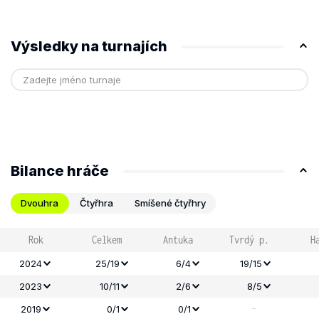
Výsledky na turnajích
Bilance hráče
Dvouhra
Čtyřhra
Smíšené čtyřhry
Rok
Celkem
Antuka
Tvrdý p.
H
2024
25/19
6/4
19/15
2023
10/11
2/6
8/5
-
2019
0/1
0/1