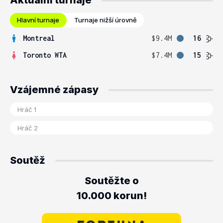
Aktuální turnaje
Hlavní turnaje
Turnaje nižší úrovně
Montreal
$9.4M
16
Toronto WTA
$7.4M
15
Vzájemné zápasy
Soutěž
Soutěžte o
10.000 korun!