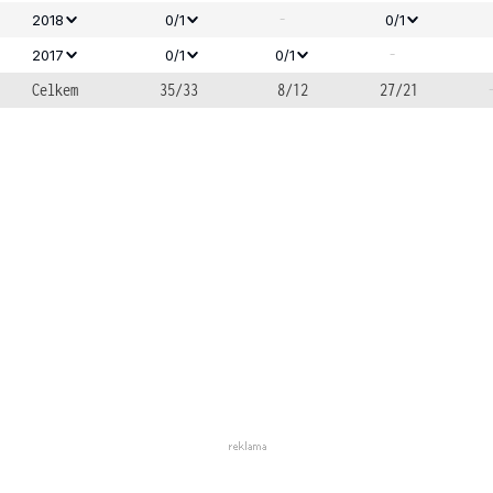
-
2018
0/1
0/1
-
2017
0/1
0/1
Celkem
35/33
8/12
27/21