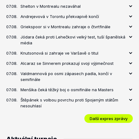
07.08.
Shelton v Montrealu nezaváhal
07.08.
Andrejevová v Torontu překvapivě končí
07.08.
Griekspoor si v Montrealu zahraje o čtvrtfinále
07.08.
Jódara čeká proti Lehečkovi velký test, tuší španělská
média
07.08.
Knutsonová si zahraje ve Varšavě o titul
07.08.
Alcaraz se Sinnerem prokazují svoji výjimečnost
07.08.
Valdmannová po osmi zápasech padla, končí v
semifinále
07.08.
Menšíka čeká těžký boj o osmifinále na Masters
07.08.
Štěpánek s volbou povrchu proti Spojeným státům
nesouhlasí
Další expres zprávy