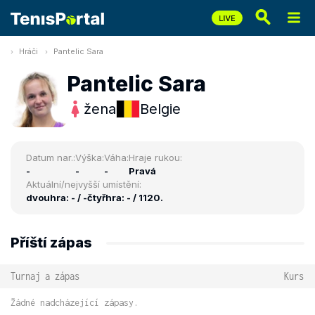
Hráči
Pantelic Sara
Pantelic Sara
žena
Belgie
Datum nar.:
Výška:
Váha:
Hraje rukou:
-
-
-
Pravá
Aktuální/nejvyšší umístění:
dvouhra: - / -
čtyřhra: - / 1120.
Příští zápas
Turnaj a zápas
Kurs
Žádné nadcházející zápasy.