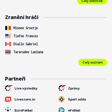
Celý žebříček
Zranění hráči
Minnen Greetje
Tiafoe Frances
Diallo Gabriel
Tararudee Lanlana
Celý seznam
Partneři
Live výsledky
Zprávy
Livescore.in
Sport odds
EuroFotbal
eFotbal