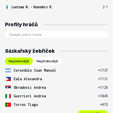
Lootsma N.
-
Koenders R.
2-1
Profily hráčů
Sázkařský žebříček
Nejziskovější
Nejztrátovější
Cerundolo Juan Manuel
+1737
Eala Alexandra
+1131
Obradovic Andrea
+1126
Guerrieri Andrea
+1045
Torres Tiago
+975