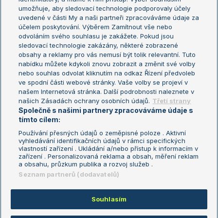
umožňuje, aby sledovací technologie podporovaly účely
Sázkařský žebříček
Wimbledon
uvedené v části My a naši partneři zpracováváme údaje za
US Open
účelem poskytování. Výběrem Zamítnout vše nebo
odvoláním svého souhlasu je zakážete. Pokud jsou
Turnaj mistrů
sledovací technologie zakázány, některé zobrazené
Turnaj mistryň
obsahy a reklamy pro vás nemusí být tolik relevantní. Tuto
Aktualní trendy
nabídku můžete kdykoli znovu zobrazit a změnit své volby
nebo souhlas odvolat kliknutím na odkaz Řízení předvoleb
ve spodní části webové stránky. Vaše volby se projeví v
Fotbalové přestupy
našem Internetová stránka. Další podrobnosti naleznete v
Livesport Daily
našich Zásadách ochrany osobních údajů.
Třetí strany
Společně s našimi partnery zpracováváme údaje s
LS Prague Open
tímto cílem:
Používání přesných údajů o zeměpisné poloze . Aktivní
vyhledávání identifikačních údajů v rámci specifických
vlastností zařízení . Ukládání a/nebo přístup k informacím v
Podmínky užití
Nastavení soukromí
zařízení . Personalizovaná reklama a obsah, měření reklam
GDPR a žurnalistika
Reklama
a obsahu, průzkum publika a rozvoj služeb .
Informace o zpracování osobních
Kontakt
Seznam partnerů (dodavatelů)
údajů
Tiráž
Souhlasím
Copyright © 2008-2026 TenisPortal.cz. Využíváme zpravodajství ČTK.