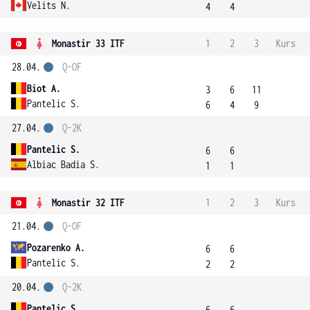
Velits N.
4
4
Monastir 33 ITF
1
2
3
Kurs
28.04.
Q-OF
Biot A.
3
6
11
Pantelic S.
6
4
9
27.04.
Q-2K
Pantelic S.
6
6
Albiac Badia S.
1
1
Monastir 32 ITF
1
2
3
Kurs
21.04.
Q-OF
Pozarenko A.
6
6
Pantelic S.
2
2
20.04.
Q-2K
Pantelic S.
6
6