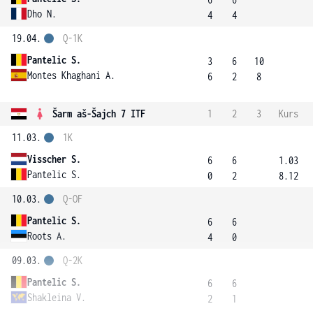
Dho N.
4
4
19.04.
Q-1K
Pantelic S.
3
6
10
Montes Khaghani A.
6
2
8
Šarm aš-Šajch 7 ITF
1
2
3
Kurs
11.03.
1K
Visscher S.
6
6
1.03
Pantelic S.
0
2
8.12
10.03.
Q-OF
Pantelic S.
6
6
Roots A.
4
0
09.03.
Q-2K
Pantelic S.
6
6
Shakleina V.
2
1