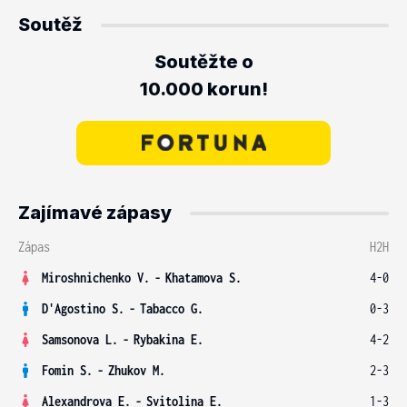
Soutěž
Soutěžte o
10.000 korun!
Zajímavé zápasy
Zápas
H2H
Miroshnichenko V.
-
Khatamova S.
4-0
D'Agostino S.
-
Tabacco G.
0-3
Samsonova L.
-
Rybakina E.
4-2
Fomin S.
-
Zhukov M.
2-3
Alexandrova E.
-
Svitolina E.
1-3