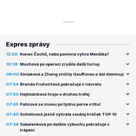
Expres zprávy
12:20
Konec Čechů, nebo povinná výhra Menšíka?
10:36
Muchová po operaci zrušila další turnaj
08:00
Siniaková a Zhang zničily Gauffovou a dál dominují
07:54
Brenda Fruhvirtová pokračuje v návratu
07:50
Hejtmánková hraje o druhou trofej
07:45
Palicová se znovu po týdnu porve o titul
07:40
Svitolinová jasně vyhrála souboj hráček TOP 10
07:34
Sabalenková po dalším výbuchu pokračuje v
trápení