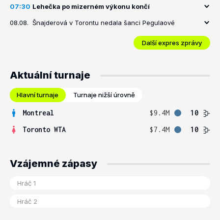
07:30
Lehečka po mizerném výkonu končí
08.08.
Šnajderová v Torontu nedala šanci Pegulaové
Další expres zprávy
Aktuální turnaje
Hlavní turnaje
Turnaje nižší úrovně
Montreal
$9.4M
10
Toronto WTA
$7.4M
10
Vzájemné zápasy