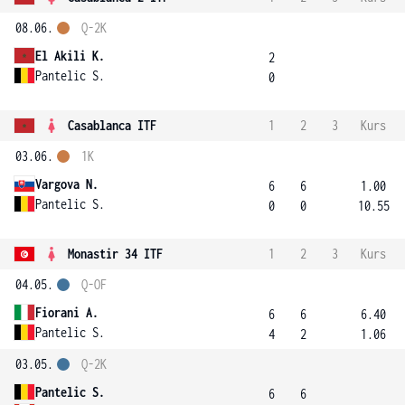
08.06.
Q-2K
El Akili K.
2
Pantelic S.
0
Casablanca ITF
1
2
3
Kurs
03.06.
1K
Vargova N.
6
6
1.00
Pantelic S.
0
0
10.55
Monastir 34 ITF
1
2
3
Kurs
04.05.
Q-OF
Fiorani A.
6
6
6.40
Pantelic S.
4
2
1.06
03.05.
Q-2K
Pantelic S.
6
6