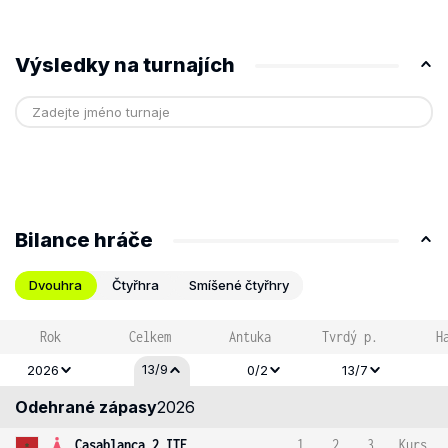
Výsledky na turnajích
Bilance hráče
Dvouhra
Čtyřhra
Smíšené čtyřhry
Rok
Celkem
Antuka
Tvrdý p.
H
13/9
2026
0/2
13/7
Odehrané zápasy
2026
Casablanca 2 ITF
1
2
3
Kurs