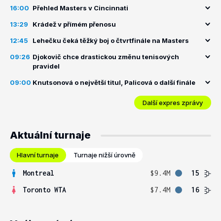
16:00
Přehled Masters v Cincinnati
13:29
Krádež v přímém přenosu
12:45
Lehečku čeká těžký boj o čtvrtfinále na Masters
09:26
Djokovič chce drastickou změnu tenisových
pravidel
09:00
Knutsonová o největší titul, Palicová o další finále
Další expres zprávy
Aktuální turnaje
Hlavní turnaje
Turnaje nižší úrovně
Montreal
$9.4M
15
Toronto WTA
$7.4M
16