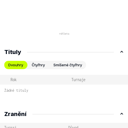
Tituly
Dvouhry
Čtyřhry
Smíšené čtyřhry
Rok
Turnaje
Žádné tituly
Zranění
Turnaj
Důvod