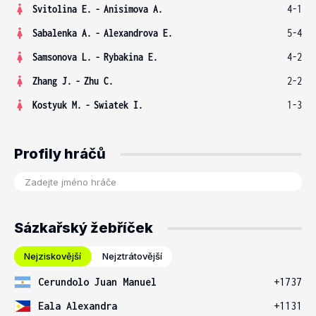
Svitolina E.
-
Anisimova A.
4-1
Sabalenka A.
-
Alexandrova E.
5-4
Samsonova L.
-
Rybakina E.
4-2
Zhang J.
-
Zhu C.
2-2
Kostyuk M.
-
Swiatek I.
1-3
Profily hráčů
Sázkařský žebříček
Nejziskovější
Nejztrátovější
Cerundolo Juan Manuel
+1737
Eala Alexandra
+1131