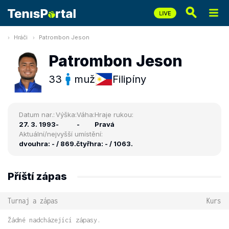
Hráči
Patrombon Jeson
Patrombon Jeson
33
muž
Filipíny
Datum nar.:
Výška:
Váha:
Hraje rukou:
27. 3. 1993
-
-
Pravá
Aktuální/nejvyšší umístění:
dvouhra: - / 869.
čtyřhra: - / 1063.
Příští zápas
Turnaj a zápas
Kurs
Žádné nadcházející zápasy.