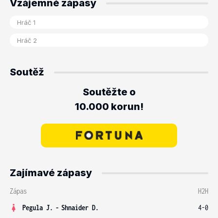
Vzájemné zápasy
Soutěž
Soutěžte o
10.000 korun!
Zajímavé zápasy
Zápas
H2H
Pegula J.
-
Shnaider D.
4-0