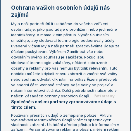
Marie Bouzková
Ochrana vašich osobních údajů nás
Žebříčky
Kalendář turnajů
zajímá
My a naši partneři
999
ukládáme do vašeho zařízení
Žebříček ATP (muži)
Australian Open
osobní údaje, jako jsou údaje o prohlížení nebo jedinečné
Žebříček WTA (ženy)
French Open
identifikátory, a máme k nim přístup. Výběr Souhlasím
umožňuje, aby sledovací technologie podporovaly účely
Sázkařský žebříček
Wimbledon
uvedené v části My a naši partneři zpracováváme údaje za
US Open
účelem poskytování. Výběrem Zamítnout vše nebo
odvoláním svého souhlasu je zakážete. Pokud jsou
Turnaj mistrů
sledovací technologie zakázány, některé zobrazené
Turnaj mistryň
obsahy a reklamy pro vás nemusí být tolik relevantní. Tuto
Aktualní trendy
nabídku můžete kdykoli znovu zobrazit a změnit své volby
nebo souhlas odvolat kliknutím na odkaz Řízení předvoleb
ve spodní části webové stránky. Vaše volby se projeví v
Fotbalové přestupy
našem Internetová stránka. Další podrobnosti naleznete v
Livesport Daily
našich Zásadách ochrany osobních údajů.
Třetí strany
Společně s našimi partnery zpracováváme údaje s
LS Prague Open
tímto cílem:
Používání přesných údajů o zeměpisné poloze . Aktivní
vyhledávání identifikačních údajů v rámci specifických
vlastností zařízení . Ukládání a/nebo přístup k informacím v
Podmínky užití
Nastavení soukromí
zařízení . Personalizovaná reklama a obsah, měření reklam