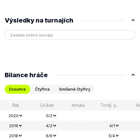
Výsledky na turnajích
Bilance hráče
Dvouhra
Čtyřhra
Smíšené čtyřhry
Rok
Celkem
Antuka
Tvrdý p.
H
-
-
2020
0/2
-
2019
4/2
4/1
-
2018
6/6
5/4