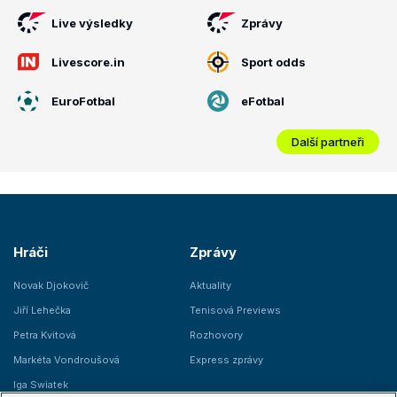
Live výsledky
Zprávy
Livescore.in
Sport odds
EuroFotbal
eFotbal
Další partneři
Hráči
Zprávy
Novak Djokovič
Aktuality
Jiří Lehečka
Tenisová Previews
Petra Kvitová
Rozhovory
Markéta Vondroušová
Express zprávy
Iga Swiatek