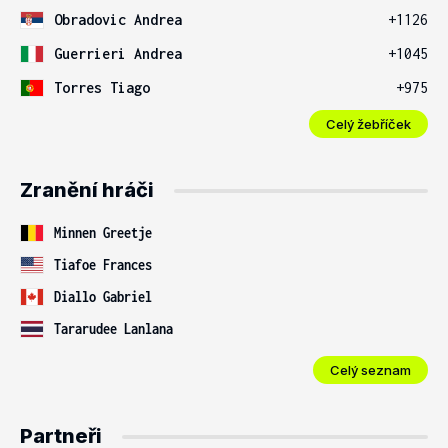
Obradovic Andrea
+1126
Guerrieri Andrea
+1045
Torres Tiago
+975
Celý žebříček
Zranění hráči
Minnen Greetje
Tiafoe Frances
Diallo Gabriel
Tararudee Lanlana
Celý seznam
Partneři