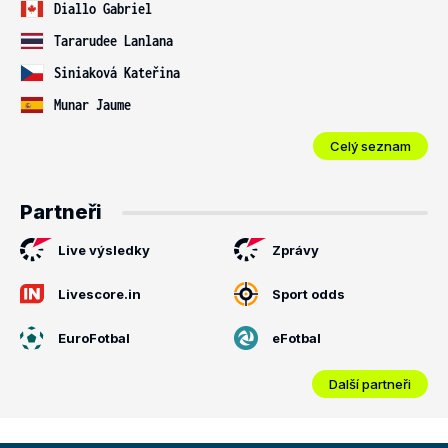
Diallo Gabriel
Tararudee Lanlana
Siniaková Kateřina
Munar Jaume
Celý seznam
Partneři
Live výsledky
Zprávy
Livescore.in
Sport odds
EuroFotbal
eFotbal
Další partneři