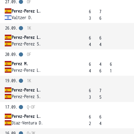
27.09.
OF
Perez-Perez L.
6
7
Valtzer D.
3
6
26.09.
1K
Perez-Perez L.
6
6
Perez-Perez S.
4
4
20.09.
OF
Perez M.
6
4
6
Perez-Perez L.
4
6
1
19.09.
1K
Perez-Perez L.
6
7
Perez-Perez S.
3
5
17.09.
Q-OF
Perez-Perez L.
6
6
Diaz-Ventura D.
2
4
16.09.
Q-2K