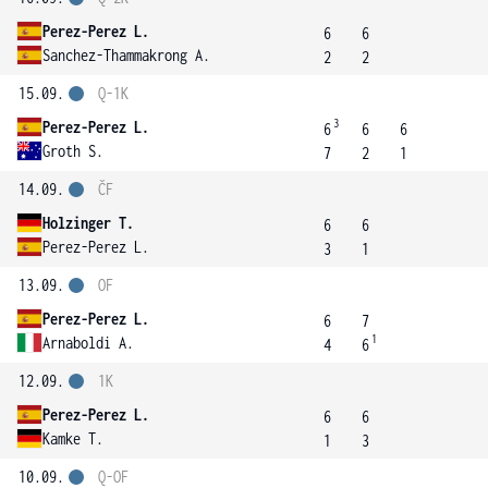
Perez-Perez L.
6
6
Sanchez-Thammakrong A.
2
2
15.09.
Q-1K
3
Perez-Perez L.
6
6
6
Groth S.
7
2
1
14.09.
ČF
Holzinger T.
6
6
Perez-Perez L.
3
1
13.09.
OF
Perez-Perez L.
6
7
1
Arnaboldi A.
4
6
12.09.
1K
Perez-Perez L.
6
6
Kamke T.
1
3
10.09.
Q-OF