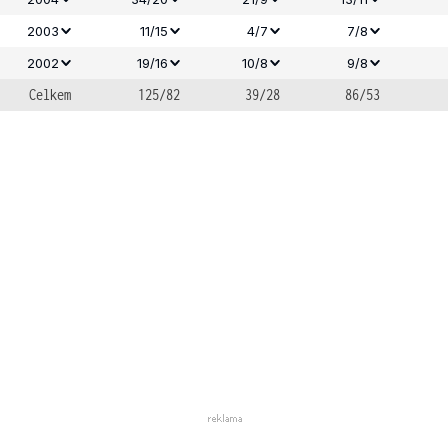
2003
11/15
4/7
7/8
2002
19/16
10/8
9/8
Celkem
125/82
39/28
86/53