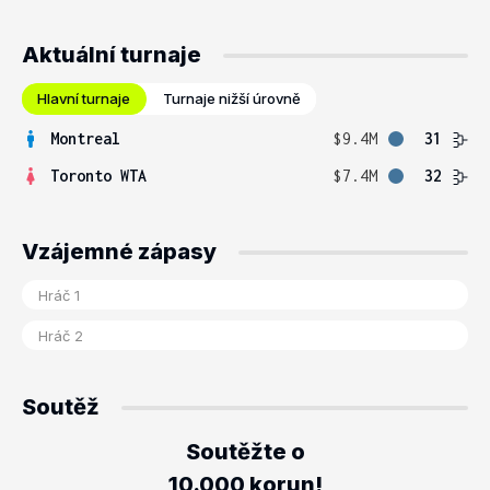
Aktuální turnaje
Hlavní turnaje
Turnaje nižší úrovně
Montreal
$9.4M
31
Toronto WTA
$7.4M
32
Vzájemné zápasy
Soutěž
Soutěžte o
10.000 korun!