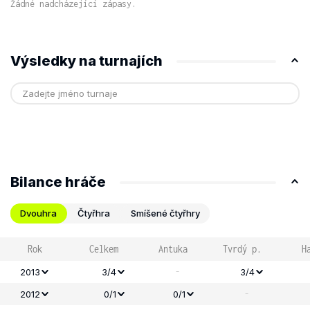
Žádné nadcházející zápasy.
Výsledky na turnajích
Bilance hráče
Dvouhra
Čtyřhra
Smíšené čtyřhry
Rok
Celkem
Antuka
Tvrdý p.
H
-
2013
3/4
3/4
-
2012
0/1
0/1