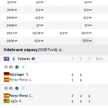
-
2011
0/1
0/1
-
2010
3/2
3/2
-
2009
6/2
6/2
-
2008
3/1
3/1
2007
32/14
2/2
30/11
-
12/4
2006
12/4
Odehrané zápasy
2006
Tvrdý p.
Futures 06
1
2
3
Kurs
29.09.
SF
Holzinger T.
6
6
Perez-Perez L.
3
4
28.09.
ČF
Perez-Perez L.
7
4
6
Loglo K.
6
6
3