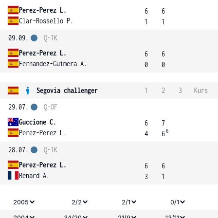
Perez-Perez L.
6
6
Clar-Rossello P.
1
1
09.09.
Q-1K
Perez-Perez L.
6
6
Fernandez-Guimera A.
0
0
Segovia challenger
1
2
3
Kurs
29.07.
Q-OF
Guccione C.
6
7
6
Perez-Perez L.
4
6
28.07.
Q-1K
Perez-Perez L.
6
6
Renard A.
3
1
2005
2/2
2/1
0/1
2004
34/20
21/9
13/11