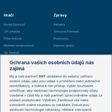
Hráči
Zprávy
Novak Djokovič
Aktuality
Jiří Lehečka
Tenisová Previews
Petra Kvitová
Rozhovory
Markéta Vondroušová
Express zprávy
Iga Swiatek
Marie Bouzková
Ochrana vašich osobních údajů nás
Žebříčky
Kalendář turnajů
zajímá
My a naši partneři
997
ukládáme do vašeho zařízení
Žebříček ATP (muži)
Australian Open
osobní údaje, jako jsou údaje o prohlížení nebo jedinečné
Žebříček WTA (ženy)
French Open
identifikátory, a máme k nim přístup. Výběr Souhlasím
umožňuje, aby sledovací technologie podporovaly účely
Sázkařský žebříček
Wimbledon
uvedené v části My a naši partneři zpracováváme údaje za
US Open
účelem poskytování. Výběrem Zamítnout vše nebo
odvoláním svého souhlasu je zakážete. Pokud jsou
Turnaj mistrů
sledovací technologie zakázány, některé zobrazené
Turnaj mistryň