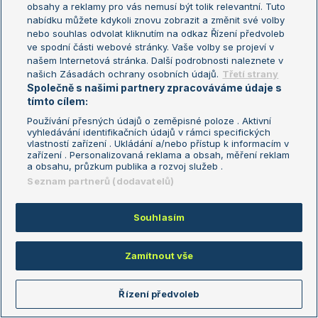
obsahy a reklamy pro vás nemusí být tolik relevantní. Tuto
Aktualní trendy
nabídku můžete kdykoli znovu zobrazit a změnit své volby
nebo souhlas odvolat kliknutím na odkaz Řízení předvoleb
ve spodní části webové stránky. Vaše volby se projeví v
Fotbalové přestupy
našem Internetová stránka. Další podrobnosti naleznete v
Livesport Daily
našich Zásadách ochrany osobních údajů.
Třetí strany
Společně s našimi partnery zpracováváme údaje s
LS Prague Open
tímto cílem:
Používání přesných údajů o zeměpisné poloze . Aktivní
vyhledávání identifikačních údajů v rámci specifických
vlastností zařízení . Ukládání a/nebo přístup k informacím v
Podmínky užití
Nastavení soukromí
zařízení . Personalizovaná reklama a obsah, měření reklam
GDPR a žurnalistika
Reklama
a obsahu, průzkum publika a rozvoj služeb .
Informace o zpracování osobních
Kontakt
Seznam partnerů (dodavatelů)
údajů
Tiráž
Souhlasím
Copyright © 2008-2026 TenisPortal.cz. Využíváme zpravodajství ČTK.
Zamítnout vše
Řízení předvoleb