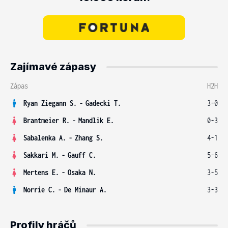
Zajímavé zápasy
Zápas
H2H
Ryan Ziegann S.
-
Gadecki T.
3-0
Brantmeier R.
-
Mandlik E.
0-3
Sabalenka A.
-
Zhang S.
4-1
Sakkari M.
-
Gauff C.
5-6
Mertens E.
-
Osaka N.
3-5
Norrie C.
-
De Minaur A.
3-3
Profily hráčů