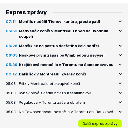
Expres zprávy
07:11
Monfils nadělil Tienovi kanára, přesto padl
06:53
Medveděv končí v Montrealu hned na úvodním
soupeři
06:26
Menšík se na postup do třetího kola nadřel
06:05
Noskové první zápas po Wimbledonu nevyšel
05:39
Krejčíková nestačila v Torontu na Samsonovovou
00:12
Další šok v Montrealu, Zverev končí
05.08.
Fritz v Montrealu překvapivě končí
05.08.
Rybakinová zvládla bitvu s Kasatkinovou
05.08.
Pegulaová v Torontu začala obratem
05.08.
Na Townsendovou nestačila v Torontu ani Bouzková
Další expres zprávy