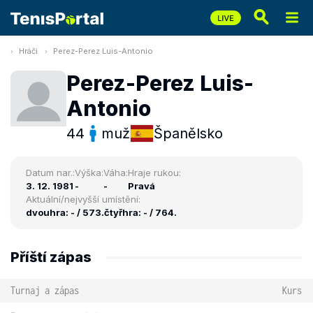
Hráči
Perez-Perez Luis-Antonio
Perez-Perez Luis-
Antonio
44
muž
Španělsko
Datum nar.:
Výška:
Váha:
Hraje rukou:
3. 12. 1981
-
-
Pravá
Aktuální/nejvyšší umístění:
dvouhra: - / 573.
čtyřhra: - / 764.
Příští zápas
Turnaj a zápas
Kurs