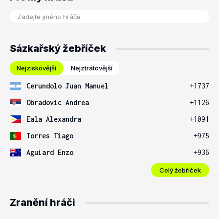
Sázkařský žebříček
Nejziskovější
Nejztrátovější
Cerundolo Juan Manuel
+1737
Obradovic Andrea
+1126
Eala Alexandra
+1091
Torres Tiago
+975
Aguiard Enzo
+936
Celý žebříček
Zranění hráči