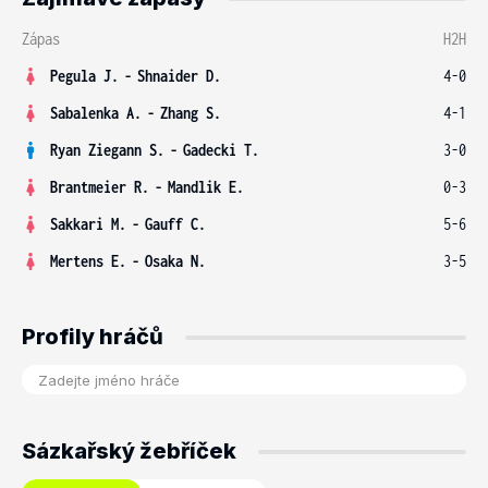
Zápas
H2H
Pegula J.
-
Shnaider D.
4-0
Sabalenka A.
-
Zhang S.
4-1
Ryan Ziegann S.
-
Gadecki T.
3-0
Brantmeier R.
-
Mandlik E.
0-3
Sakkari M.
-
Gauff C.
5-6
Mertens E.
-
Osaka N.
3-5
Profily hráčů
Sázkařský žebříček