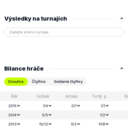
Výsledky na turnajích
Bilance hráče
Dvouhra
Čtyřhra
Smíšené čtyřhry
Rok
Celkem
Antuka
Tvrdý p.
H
2015
1/4
0/1
1/1
-
2014
5/5
1/2
2013
15/12
3/2
11/8