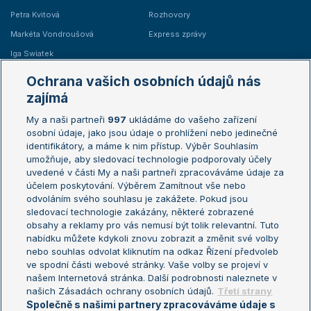
Petra Kvitová
Rozhovory
Markéta Vondroušová
Express zprávy
Iga Swiatek
Marie Bouzková
Ochrana vašich osobních údajů nás
Žebříčky
Kalendář turnajů
zajímá
My a naši partneři
997
ukládáme do vašeho zařízení
Žebříček ATP (muži)
Australian Open
osobní údaje, jako jsou údaje o prohlížení nebo jedinečné
Žebříček WTA (ženy)
French Open
identifikátory, a máme k nim přístup. Výběr Souhlasím
umožňuje, aby sledovací technologie podporovaly účely
Sázkařský žebříček
Wimbledon
uvedené v části My a naši partneři zpracováváme údaje za
US Open
účelem poskytování. Výběrem Zamítnout vše nebo
odvoláním svého souhlasu je zakážete. Pokud jsou
Turnaj mistrů
sledovací technologie zakázány, některé zobrazené
Turnaj mistryň
obsahy a reklamy pro vás nemusí být tolik relevantní. Tuto
Aktualní trendy
nabídku můžete kdykoli znovu zobrazit a změnit své volby
nebo souhlas odvolat kliknutím na odkaz Řízení předvoleb
ve spodní části webové stránky. Vaše volby se projeví v
Fotbalové přestupy
našem Internetová stránka. Další podrobnosti naleznete v
Livesport Daily
našich Zásadách ochrany osobních údajů.
Třetí strany
Společně s našimi partnery zpracováváme údaje s
LS Prague Open