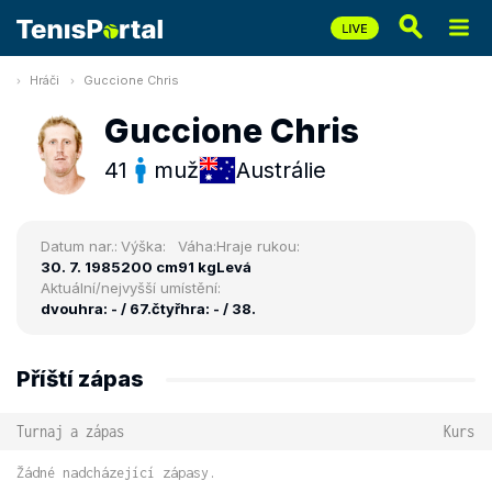
Hráči
Guccione Chris
Guccione Chris
41
muž
Austrálie
Datum nar.:
Výška:
Váha:
Hraje rukou:
30. 7. 1985
200 cm
91 kg
Levá
Aktuální/nejvyšší umístění:
dvouhra: - / 67.
čtyřhra: - / 38.
Příští zápas
Turnaj a zápas
Kurs
Žádné nadcházející zápasy.