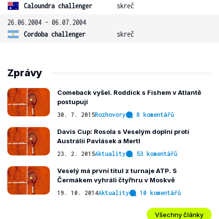
Caloundra challenger
skreč
26.06.2004 - 06.07.2004
Cordoba challenger
skreč
Zprávy
Comeback vyšel. Roddick s Fishem v Atlantě
postupují
30. 7. 2015
Rozhovory
8 komentářů
Davis Cup: Rosola s Veselým doplní proti
Austrálii Pavlásek a Mertl
23. 2. 2015
Aktuality
53 komentářů
Veselý má první titul z turnaje ATP. S
Čermákem vyhráli čtyřhru v Moskvě
19. 10. 2014
Aktuality
10 komentářů
Všechny články