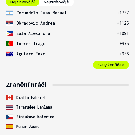
Nejziskovější
Nejztrátovější
Cerundolo Juan Manuel
+1737
Obradovic Andrea
+1126
Eala Alexandra
+1091
Torres Tiago
+975
Aguiard Enzo
+936
Celý žebříček
Zranění hráči
Diallo Gabriel
Tararudee Lanlana
Siniaková Kateřina
Munar Jaume