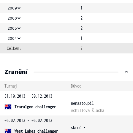
1
2009
2
2006
2
2005
1
2004
Celkem:
7
Zranění
Turnaj
Důvod
31.10.2013 - 30.12.2013
nenastoupil -
Traralgon challenger
Achillova šlacha
06.02.2013 - 06.02.2013
skreč -
West Lakes challenger