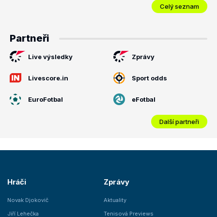
Celý seznam
Partneři
Live výsledky
Zprávy
Livescore.in
Sport odds
EuroFotbal
eFotbal
Další partneři
Hráči
Zprávy
Novak Djokovič
Aktuality
Jiří Lehečka
Tenisová Previews