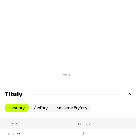
Tituly
Dvouhry
Čtyřhry
Smíšené čtyřhry
Rok
Turnaje
1
2010