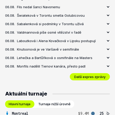
06.08.
Fils nedal šanci Navonemu
06.08.
Šwiateková v Torontu smetla Golubicovou
06.08.
Sabalenková si podmínky v Torontu užívá
06.08.
Valdmannová píše osmé vítězství v řadě
06.08.
Laboutková i Alena Kovačková v Lipsku postupují
06.08.
Knutsonová je ve Varšavě v semifinále
06.08.
Lehečka a Bartůňková o osmifinále na Masters
06.08.
Monfils nadělil Tienovi kanára, přesto padl
Další expres zprávy
Aktuální turnaje
Hlavní turnaje
Turnaje nižší úrovně
Montreal
$9.4M
25