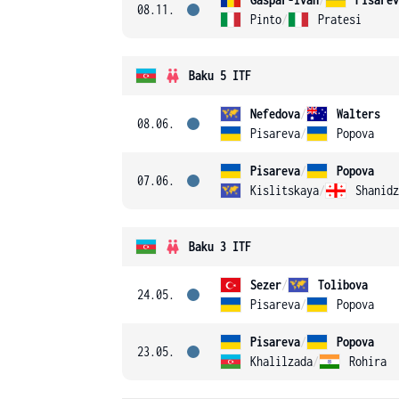
08.11.
Pinto
/
Pratesi
Baku 5 ITF
Nefedova
/
Walters
08.06.
Pisareva
/
Popova
Pisareva
/
Popova
07.06.
Kislitskaya
/
Shanidz
Baku 3 ITF
Sezer
/
Tolibova
24.05.
Pisareva
/
Popova
Pisareva
/
Popova
23.05.
Khalilzada
/
Rohira