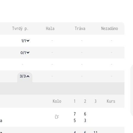
Tvrdý p.
Hala
Tráva
Nezadáno
-
-
-
1/1
-
-
-
0/1
-
-
-
-
-
-
-
3/3
Kolo
1
2
3
Kurs
7
6
ČF
a
5
3
a
4
6
11