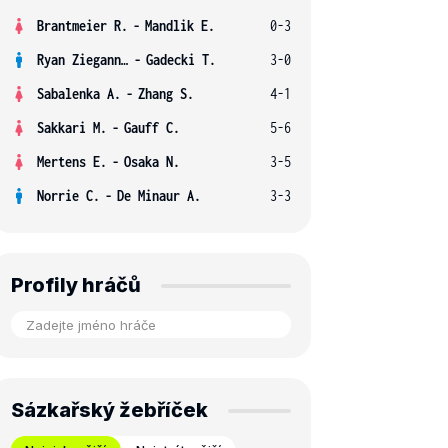
Brantmeier R.
-
Mandlik E.
0-3
Ryan Ziegann S.
-
Gadecki T.
3-0
Sabalenka A.
-
Zhang S.
4-1
Sakkari M.
-
Gauff C.
5-6
Mertens E.
-
Osaka N.
3-5
Norrie C.
-
De Minaur A.
3-3
Profily hráčů
Sázkařský žebříček