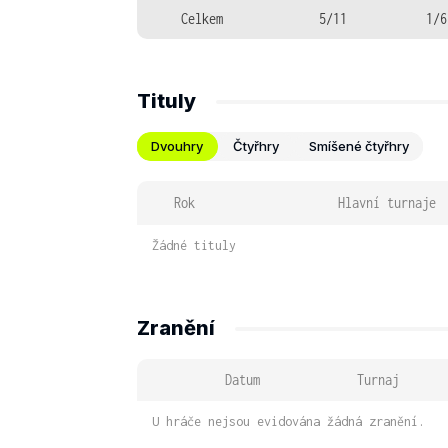
Celkem
5/11
1/6
Tituly
Dvouhry
Čtyřhry
Smíšené čtyřhry
Rok
Hlavní turnaje
Žádné tituly
Zranění
Datum
Turnaj
U hráče nejsou evidována žádná zranění.