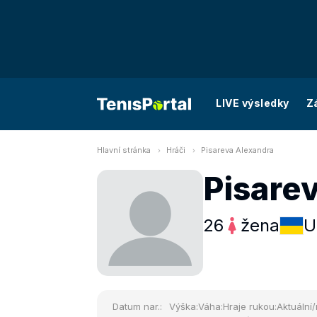
LIVE výsledky
Z
Hlavní stránka
Hráči
Pisareva Alexandra
Pisare
26
žena
U
Datum nar.:
Výška:
Váha:
Hraje rukou:
Aktuální/