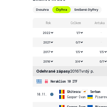
Dvouhra
Čtyřhra
Smíšené čtyřhry
Rok
Celkem
Antuka
-
2022
1/1
-
2021
0/1
2017
1/5
1/5
2016
3/4
0/1
Odehrané zápasy
2016
Tvrdý p.
Heraklion 10 ITF
Ghitescu
/
Serban
10.11.
Gaspar-Ivan
/
Pisarev
Gaspar-Ivan
/
Pisarev