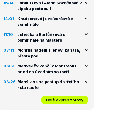
16:14
Laboutková i Alena Kovačková v
Lipsku postupují
14:01
Knutsonová je ve Varšavě v
semifinále
11:10
Lehečka a Bartůňková o
osmifinále na Masters
07:11
Monfils nadělil Tienovi kanára,
přesto padl
06:53
Medveděv končí v Montrealu
hned na úvodním soupeři
06:26
Menšík se na postup do třetího
kola nadřel
Další expres zprávy