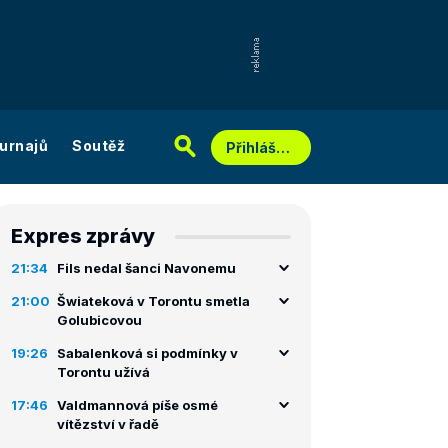
urnajů
Soutěž
Přihlášení
Expres zprávy
21:34
Fils nedal šanci Navonemu
21:00
Šwiateková v Torontu smetla
Golubicovou
19:26
Sabalenková si podmínky v
Torontu užívá
17:46
Valdmannová píše osmé
vítězství v řadě