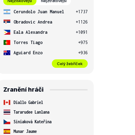
Nejziskovější
Nejztrátovější
Cerundolo Juan Manuel
+1737
Obradovic Andrea
+1126
Eala Alexandra
+1091
Torres Tiago
+975
Aguiard Enzo
+936
Celý žebříček
Zranění hráči
Diallo Gabriel
Tararudee Lanlana
Siniaková Kateřina
Munar Jaume