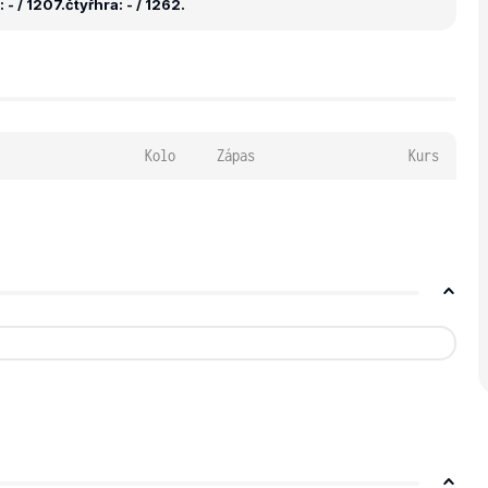
 - / 1207.
čtyřhra: - / 1262.
Kolo
Zápas
Kurs