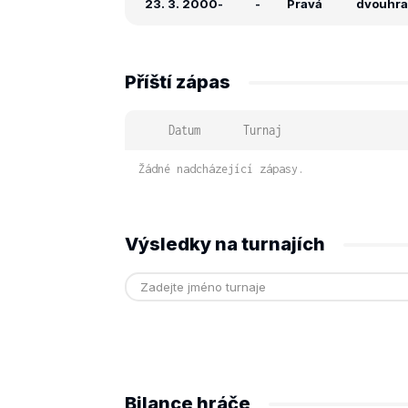
23. 3. 2000
-
-
Pravá
dvouhra:
Příští zápas
Datum
Turnaj
Žádné nadcházející zápasy.
Výsledky na turnajích
Bilance hráče