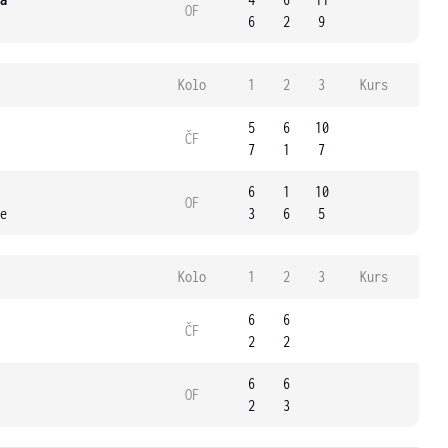
OF
6
2
9
Kolo
1
2
3
Kurs
5
6
10
ČF
7
1
7
6
1
10
OF
e
3
6
5
Kolo
1
2
3
Kurs
6
6
ČF
2
2
6
6
OF
2
3