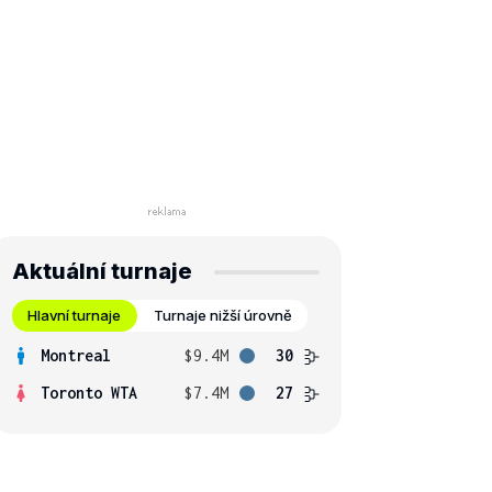
Aktuální turnaje
Hlavní turnaje
Turnaje nižší úrovně
Montreal
$9.4M
30
Toronto WTA
$7.4M
27