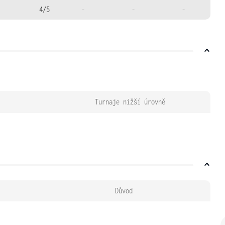
4/5
-
-
-
Turnaje nižší úrovně
Důvod