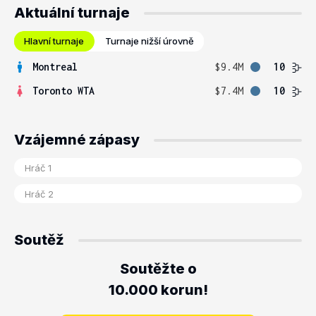
Aktuální turnaje
Hlavní turnaje
Turnaje nižší úrovně
Montreal
$9.4M
10
Toronto WTA
$7.4M
10
Vzájemné zápasy
Soutěž
Soutěžte o
10.000 korun!