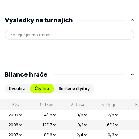
Výsledky na turnajích
Bilance hráče
Dvouhra
Čtyřhra
Smíšené čtyřhry
Rok
Celkem
Antuka
Tvrdý p.
H
2009
4/18
1/6
2/8
2008
12/17
0/1
6/11
2007
8/16
2/4
0/3