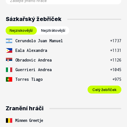
Sázkařský žebříček
Nejziskovější
Nejztrátovější
Cerundolo Juan Manuel
+1737
Eala Alexandra
+1131
Obradovic Andrea
+1126
Guerrieri Andrea
+1045
Torres Tiago
+975
Celý žebříček
Zranění hráči
Minnen Greetje