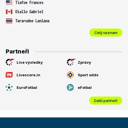
Tiafoe Frances
Diallo Gabriel
Tararudee Lanlana
Celý seznam
Partneři
Live výsledky
Zprávy
Livescore.in
Sport odds
EuroFotbal
eFotbal
Další partneři