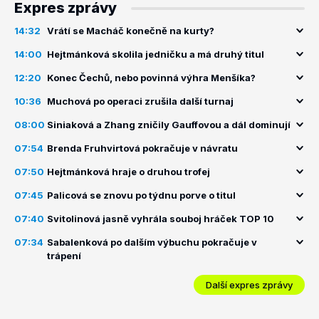
Expres zprávy
14:32
Vrátí se Macháč konečně na kurty?
14:00
Hejtmánková skolila jedničku a má druhý titul
12:20
Konec Čechů, nebo povinná výhra Menšíka?
10:36
Muchová po operaci zrušila další turnaj
08:00
Siniaková a Zhang zničily Gauffovou a dál dominují
07:54
Brenda Fruhvirtová pokračuje v návratu
07:50
Hejtmánková hraje o druhou trofej
07:45
Palicová se znovu po týdnu porve o titul
07:40
Svitolinová jasně vyhrála souboj hráček TOP 10
07:34
Sabalenková po dalším výbuchu pokračuje v
trápení
Další expres zprávy