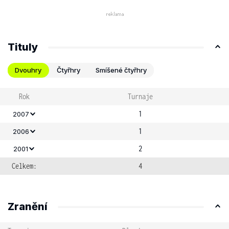
Tituly
Dvouhry
Čtyřhry
Smíšené čtyřhry
Rok
Turnaje
1
2007
1
2006
2
2001
Celkem:
4
Zranění