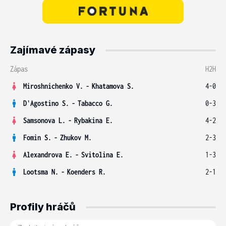
Zajímavé zápasy
Zápas
H2H
Miroshnichenko V.
-
Khatamova S.
4-0
D'Agostino S.
-
Tabacco G.
0-3
Samsonova L.
-
Rybakina E.
4-2
Fomin S.
-
Zhukov M.
2-3
Alexandrova E.
-
Svitolina E.
1-3
Lootsma N.
-
Koenders R.
2-1
Profily hráčů