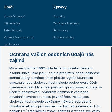
Hráči
Zprávy
Novak Djokovič
Aktuality
Jiří Lehečka
Tenisová Previews
Petra Kvitová
Rozhovory
Markéta Vondroušová
Express zprávy
Iga Swiatek
Marie Bouzková
Ochrana vašich osobních údajů nás
Žebříčky
Kalendář turnajů
zajímá
My a naši partneři
999
ukládáme do vašeho zařízení
Žebříček ATP (muži)
Australian Open
osobní údaje, jako jsou údaje o prohlížení nebo jedinečné
Žebříček WTA (ženy)
French Open
identifikátory, a máme k nim přístup. Výběr Souhlasím
umožňuje, aby sledovací technologie podporovaly účely
Sázkařský žebříček
Wimbledon
uvedené v části My a naši partneři zpracováváme údaje za
US Open
účelem poskytování. Výběrem Zamítnout vše nebo
odvoláním svého souhlasu je zakážete. Pokud jsou
Turnaj mistrů
sledovací technologie zakázány, některé zobrazené
Turnaj mistryň
obsahy a reklamy pro vás nemusí být tolik relevantní. Tuto
Aktualní trendy
nabídku můžete kdykoli znovu zobrazit a změnit své volby