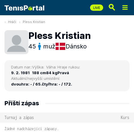
Hráči
Pless Kristian
Pless Kristian
45
muž
Dánsko
Datum nar.:
Výška:
Váha:
Hraje rukou:
9. 2. 1981
188 cm
84 kg
Pravá
Aktuální/nejvyšší umístění:
dvouhra: - / 65.
čtyřhra: - / 172.
Příští zápas
Turnaj a zápas
Kurs
Žádné nadcházející zápasy.