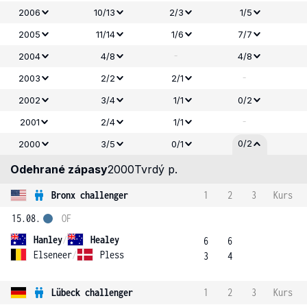
2006
10/13
2/3
1/5
2005
11/14
1/6
7/7
-
2004
4/8
4/8
-
2003
2/2
2/1
2002
3/4
1/1
0/2
-
2001
2/4
1/1
0/2
2000
3/5
0/1
Odehrané zápasy
2000
Tvrdý p.
Bronx challenger
1
2
3
Kurs
15.08.
OF
Hanley
/
Healey
6
6
Elseneer
/
Pless
3
4
Lübeck challenger
1
2
3
Kurs