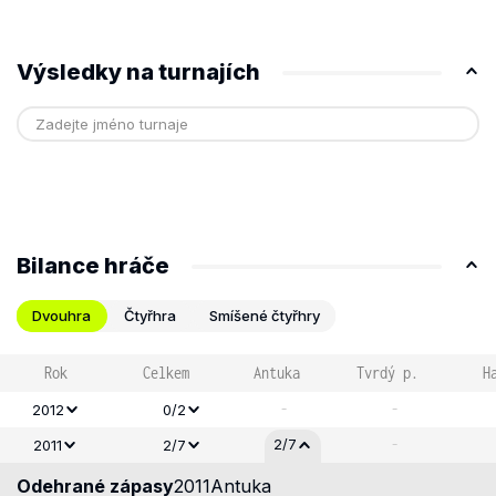
Výsledky na turnajích
Bilance hráče
Dvouhra
Čtyřhra
Smíšené čtyřhry
Rok
Celkem
Antuka
Tvrdý p.
H
-
-
2012
0/2
-
2/7
2011
2/7
Odehrané zápasy
2011
Antuka