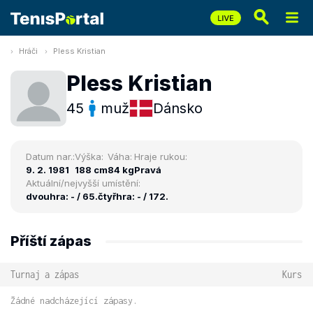
Hráči
Pless Kristian
Pless Kristian
45
muž
Dánsko
Datum nar.:
Výška:
Váha:
Hraje rukou:
9. 2. 1981
188 cm
84 kg
Pravá
Aktuální/nejvyšší umístění:
dvouhra: - / 65.
čtyřhra: - / 172.
Příští zápas
Turnaj a zápas
Kurs
Žádné nadcházející zápasy.