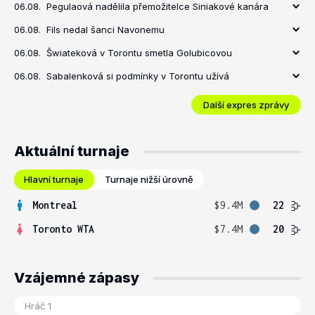
06.08.
Pegulaová nadělila přemožitelce Siniakové kanára
06.08.
Fils nedal šanci Navonemu
06.08.
Šwiateková v Torontu smetla Golubicovou
06.08.
Sabalenková si podmínky v Torontu užívá
Další expres zprávy
Aktuální turnaje
Hlavní turnaje
Turnaje nižší úrovně
Montreal
$9.4M
22
Toronto WTA
$7.4M
20
Vzájemné zápasy