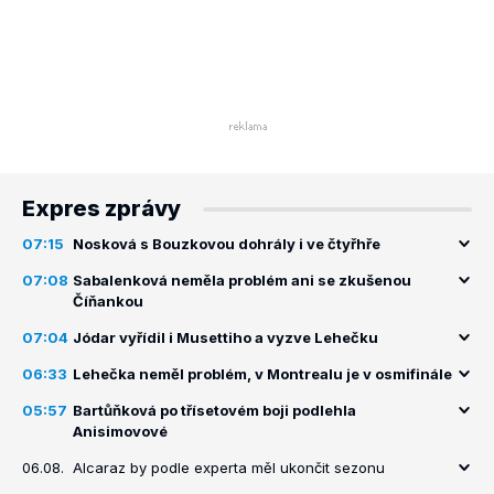
Expres zprávy
07:15
Nosková s Bouzkovou dohrály i ve čtyřhře
07:08
Sabalenková neměla problém ani se zkušenou
Číňankou
07:04
Jódar vyřídil i Musettiho a vyzve Lehečku
06:33
Lehečka neměl problém, v Montrealu je v osmifinále
05:57
Bartůňková po třísetovém boji podlehla
Anisimovové
06.08.
Alcaraz by podle experta měl ukončit sezonu