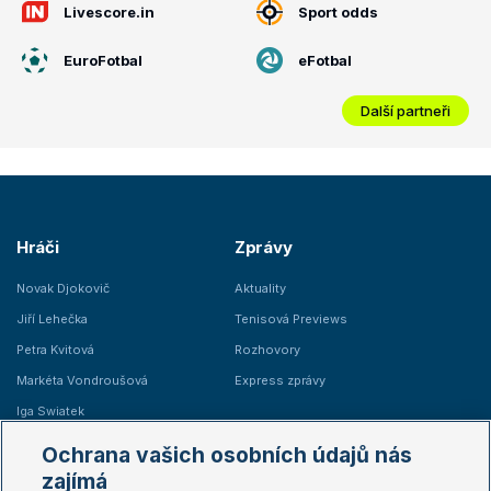
Livescore.in
Sport odds
EuroFotbal
eFotbal
Další partneři
Hráči
Zprávy
Novak Djokovič
Aktuality
Jiří Lehečka
Tenisová Previews
Petra Kvitová
Rozhovory
Markéta Vondroušová
Express zprávy
Iga Swiatek
Marie Bouzková
Ochrana vašich osobních údajů nás
Žebříčky
Kalendář turnajů
zajímá