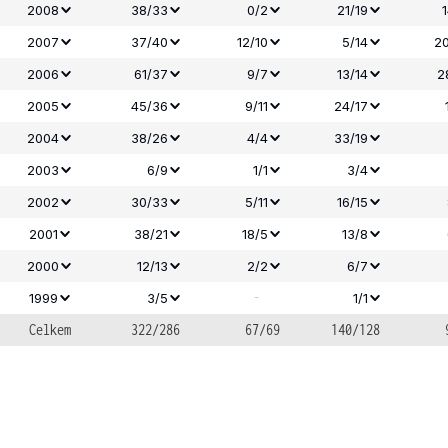
2008
38/33
0/2
21/19
2007
37/40
12/10
5/14
20
2006
61/37
9/7
13/14
2
2005
45/36
9/11
24/17
2004
38/26
4/4
33/19
2003
6/9
1/1
3/4
2002
30/33
5/11
16/15
2001
38/21
18/5
13/8
2000
12/13
2/2
6/7
-
1999
3/5
1/1
Celkem
322/286
67/69
140/128