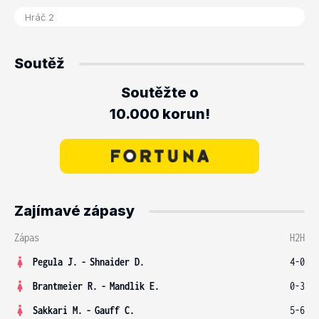
Soutěž
Soutěžte o
10.000 korun!
Zajímavé zápasy
Zápas
H2H
Pegula J.
-
Shnaider D.
4-0
Brantmeier R.
-
Mandlik E.
0-3
Sakkari M.
-
Gauff C.
5-6