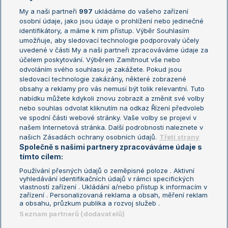
My a naši partneři
997
ukládáme do vašeho zařízení
Žebříček ATP (muži)
Australian Open
osobní údaje, jako jsou údaje o prohlížení nebo jedinečné
Žebříček WTA (ženy)
French Open
identifikátory, a máme k nim přístup. Výběr Souhlasím
umožňuje, aby sledovací technologie podporovaly účely
Sázkařský žebříček
Wimbledon
uvedené v části My a naši partneři zpracováváme údaje za
US Open
účelem poskytování. Výběrem Zamítnout vše nebo
odvoláním svého souhlasu je zakážete. Pokud jsou
Turnaj mistrů
sledovací technologie zakázány, některé zobrazené
Turnaj mistryň
obsahy a reklamy pro vás nemusí být tolik relevantní. Tuto
Aktualní trendy
nabídku můžete kdykoli znovu zobrazit a změnit své volby
nebo souhlas odvolat kliknutím na odkaz Řízení předvoleb
ve spodní části webové stránky. Vaše volby se projeví v
Fotbalové přestupy
našem Internetová stránka. Další podrobnosti naleznete v
Livesport Daily
našich Zásadách ochrany osobních údajů.
Třetí strany
Společně s našimi partnery zpracováváme údaje s
LS Prague Open
tímto cílem:
Používání přesných údajů o zeměpisné poloze . Aktivní
vyhledávání identifikačních údajů v rámci specifických
vlastností zařízení . Ukládání a/nebo přístup k informacím v
Podmínky užití
Nastavení soukromí
zařízení . Personalizovaná reklama a obsah, měření reklam
GDPR a žurnalistika
Reklama
a obsahu, průzkum publika a rozvoj služeb .
Informace o zpracování osobních
Kontakt
Seznam partnerů (dodavatelů)
údajů
Tiráž