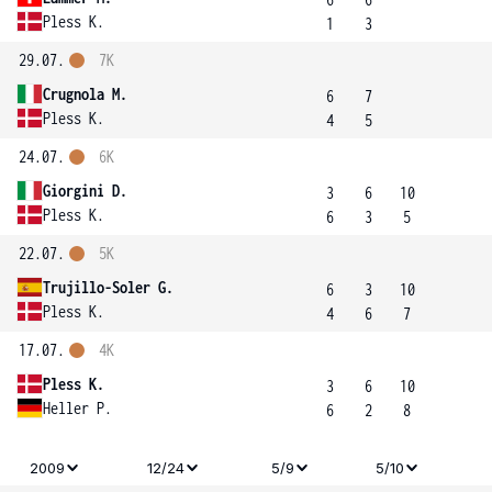
Pless K.
1
3
29.07.
7K
Crugnola M.
6
7
Pless K.
4
5
24.07.
6K
Giorgini D.
3
6
10
Pless K.
6
3
5
22.07.
5K
Trujillo-Soler G.
6
3
10
Pless K.
4
6
7
17.07.
4K
Pless K.
3
6
10
Heller P.
6
2
8
2009
12/24
5/9
5/10