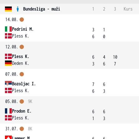
Bundesliga - muži
1
2
3
Kurs
14.08.
Pedrini M.
3
1
Pless K.
6
0
12.08.
Pless K.
6
4
10
Deden K.
3
6
7
07.08.
Bozoljac I.
7
6
Pless K.
6
3
05.08.
9K
Prodon E.
6
6
Pless K.
1
3
31.07.
8K
Lammer M.
6
6