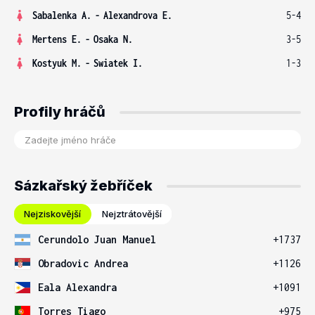
Sabalenka A.
-
Alexandrova E.
5-4
Mertens E.
-
Osaka N.
3-5
Kostyuk M.
-
Swiatek I.
1-3
Profily hráčů
Sázkařský žebříček
Nejziskovější
Nejztrátovější
Cerundolo Juan Manuel
+1737
Obradovic Andrea
+1126
Eala Alexandra
+1091
Torres Tiago
+975