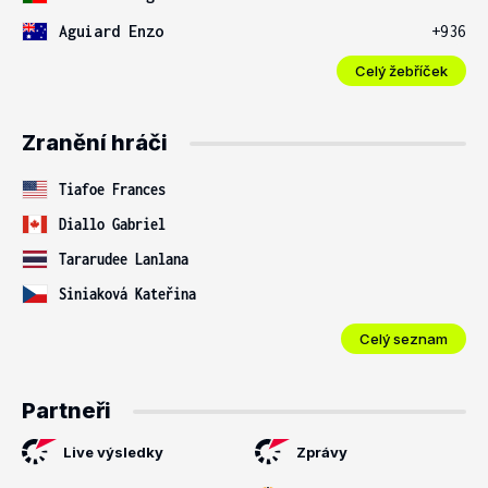
Aguiard Enzo
+936
Celý žebříček
Zranění hráči
Tiafoe Frances
Diallo Gabriel
Tararudee Lanlana
Siniaková Kateřina
Celý seznam
Partneři
Live výsledky
Zprávy