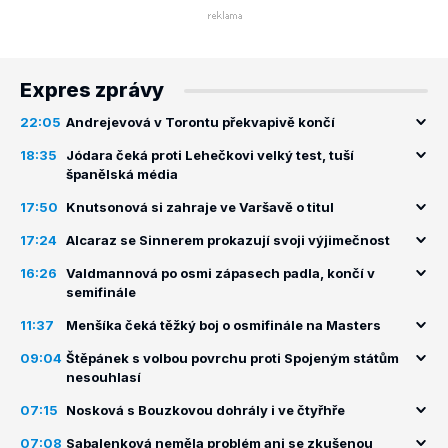
Expres zprávy
22:05
Andrejevová v Torontu překvapivě končí
18:35
Jódara čeká proti Lehečkovi velký test, tuší
španělská média
17:50
Knutsonová si zahraje ve Varšavě o titul
17:24
Alcaraz se Sinnerem prokazují svoji výjimečnost
16:26
Valdmannová po osmi zápasech padla, končí v
semifinále
11:37
Menšíka čeká těžký boj o osmifinále na Masters
09:04
Štěpánek s volbou povrchu proti Spojeným státům
nesouhlasí
07:15
Nosková s Bouzkovou dohrály i ve čtyřhře
07:08
Sabalenková neměla problém ani se zkušenou