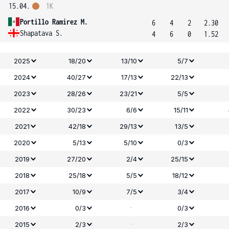
15.04.
1K
Portillo Ramirez M.
6
4
2
2.30
Shapatava S.
4
6
0
1.52
2025
18/20
13/10
5/7
2024
40/27
17/13
22/13
2023
28/26
23/21
5/5
2022
30/23
6/6
15/11
2021
42/18
29/13
13/5
2020
5/13
5/10
0/3
2019
27/20
2/4
25/15
2018
25/18
5/5
18/12
2017
10/9
7/5
3/4
-
2016
0/3
0/3
-
2015
2/3
2/3