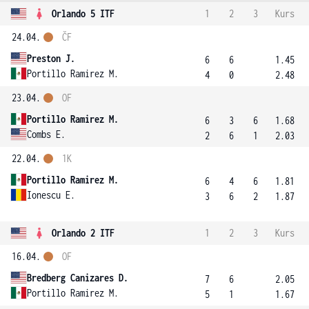
Orlando 5 ITF
1
2
3
Kurs
24.04.
ČF
Preston J.
6
6
1.45
Portillo Ramirez M.
4
0
2.48
23.04.
OF
Portillo Ramirez M.
6
3
6
1.68
Combs E.
2
6
1
2.03
22.04.
1K
Portillo Ramirez M.
6
4
6
1.81
Ionescu E.
3
6
2
1.87
Orlando 2 ITF
1
2
3
Kurs
16.04.
OF
Bredberg Canizares D.
7
6
2.05
Portillo Ramirez M.
5
1
1.67