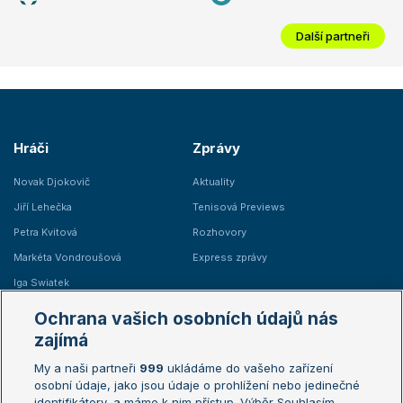
Další partneři
Hráči
Zprávy
Novak Djokovič
Aktuality
Jiří Lehečka
Tenisová Previews
Petra Kvitová
Rozhovory
Markéta Vondroušová
Express zprávy
Iga Swiatek
Marie Bouzková
Ochrana vašich osobních údajů nás
Žebříčky
Kalendář turnajů
zajímá
My a naši partneři
999
ukládáme do vašeho zařízení
Žebříček ATP (muži)
Australian Open
osobní údaje, jako jsou údaje o prohlížení nebo jedinečné
Žebříček WTA (ženy)
French Open
identifikátory, a máme k nim přístup. Výběr Souhlasím