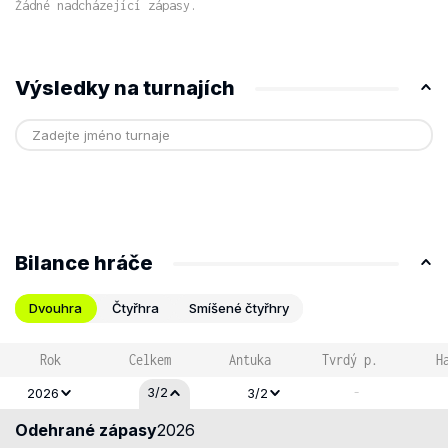
Žádné nadcházející zápasy.
Výsledky na turnajích
Bilance hráče
Dvouhra
Čtyřhra
Smíšené čtyřhry
Rok
Celkem
Antuka
Tvrdý p.
H
-
3/2
2026
3/2
Odehrané zápasy
2026