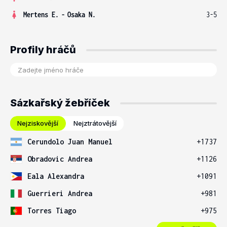
Mertens E.
-
Osaka N.
3-5
Profily hráčů
Sázkařský žebříček
Nejziskovější
Nejztrátovější
Cerundolo Juan Manuel
+1737
Obradovic Andrea
+1126
Eala Alexandra
+1091
Guerrieri Andrea
+981
Torres Tiago
+975