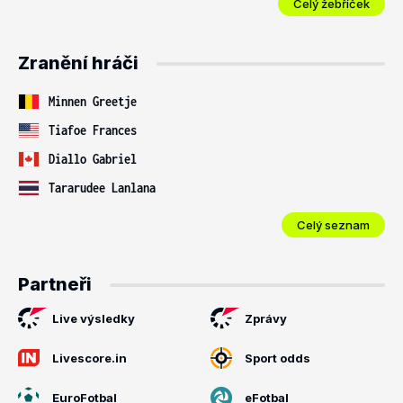
Celý žebříček
Zranění hráči
Minnen Greetje
Tiafoe Frances
Diallo Gabriel
Tararudee Lanlana
Celý seznam
Partneři
Live výsledky
Zprávy
Livescore.in
Sport odds
EuroFotbal
eFotbal