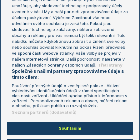
umožňuje, aby sledovací technologie podporovaly účely
Sázkařský žebříček
Wimbledon
uvedené v části My a naši partneři zpracováváme údaje za
US Open
účelem poskytování. Výběrem Zamítnout vše nebo
odvoláním svého souhlasu je zakážete. Pokud jsou
Turnaj mistrů
sledovací technologie zakázány, některé zobrazené
Turnaj mistryň
obsahy a reklamy pro vás nemusí být tolik relevantní. Tuto
Aktualní trendy
nabídku můžete kdykoli znovu zobrazit a změnit své volby
nebo souhlas odvolat kliknutím na odkaz Řízení předvoleb
ve spodní části webové stránky. Vaše volby se projeví v
Fotbalové přestupy
našem Internetová stránka. Další podrobnosti naleznete v
Livesport Daily
našich Zásadách ochrany osobních údajů.
Třetí strany
Společně s našimi partnery zpracováváme údaje s
LS Prague Open
tímto cílem:
Používání přesných údajů o zeměpisné poloze . Aktivní
vyhledávání identifikačních údajů v rámci specifických
vlastností zařízení . Ukládání a/nebo přístup k informacím v
Podmínky užití
Nastavení soukromí
zařízení . Personalizovaná reklama a obsah, měření reklam
GDPR a žurnalistika
Reklama
a obsahu, průzkum publika a rozvoj služeb .
Informace o zpracování osobních
Kontakt
Seznam partnerů (dodavatelů)
údajů
Tiráž
Souhlasím
Copyright © 2008-2026 TenisPortal.cz. Využíváme zpravodajství ČTK.