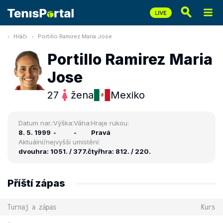
Hráči
Portillo Ramirez Maria Jose
Portillo Ramirez Maria
Jose
27
žena
Mexiko
Datum nar.:
Výška:
Váha:
Hraje rukou:
8. 5. 1999
-
-
Pravá
Aktuální/nejvyšší umístění:
dvouhra: 1051. / 377.
čtyřhra: 812. / 220.
Příští zápas
Turnaj a zápas
Kurs