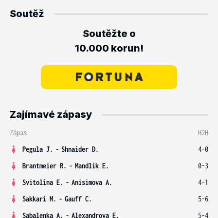
Soutěž
Soutěžte o
10.000 korun!
Zajímavé zápasy
Zápas
H2H
Pegula J.
-
Shnaider D.
4-0
Brantmeier R.
-
Mandlik E.
0-3
Svitolina E.
-
Anisimova A.
4-1
Sakkari M.
-
Gauff C.
5-6
Sabalenka A.
-
Alexandrova E.
5-4