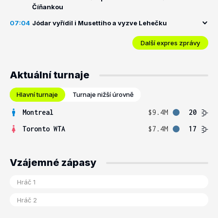
Číňankou
07:04
Jódar vyřídil i Musettiho a vyzve Lehečku
Další expres zprávy
Aktuální turnaje
Hlavní turnaje
Turnaje nižší úrovně
Montreal
$9.4M
20
Toronto WTA
$7.4M
17
Vzájemné zápasy